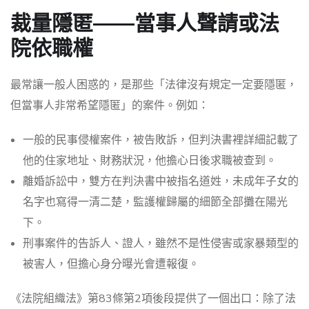
裁量隱匿——當事人聲請或法
院依職權
最常讓一般人困惑的，是那些「法律沒有規定一定要隱匿，
但當事人非常希望隱匿」的案件。例如：
一般的民事侵權案件，被告敗訴，但判決書裡詳細記載了
他的住家地址、財務狀況，他擔心日後求職被查到。
離婚訴訟中，雙方在判決書中被指名道姓，未成年子女的
名字也寫得一清二楚，監護權歸屬的細節全部攤在陽光
下。
刑事案件的告訴人、證人，雖然不是性侵害或家暴類型的
被害人，但擔心身分曝光會遭報復。
《法院組織法》第83條第2項後段提供了一個出口：除了法