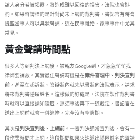
該人身分若被揭露，將造成難以回復的損害，法院也會斟
酌。如果聲請標的是針對尚未上網的裁判書，書記官有時會
提醒當事人可以具狀聲請，這在民事離婚、家事事件中尤其
常見。
黃金聲請時間點
很多人等到判決上網後，被親友Google到，才急急忙忙找
律師要補救。其實最佳聲請時機是在
案件審理中、判決宣判
前
，甚至在起訴狀、答辯狀內就先以書狀向法院表示，請求
將來裁判書隱匿姓名。這樣做的好處是，法院在製作裁判書
時就可以直接諭知隱匿，無須事後再下一道裁定，書記官在
送出上網前就會一併遮掩，完全沒有空窗期。
其次是
判決宣判後、上網前
。一審判決通常宣判後，會有一
段作業時間才上網，這段期間如果火速遞出隱匿姓名的聲請