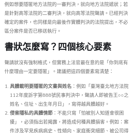
例如想要隱匿地方法院的一審判決，就向地方法院遞狀；若
是針對高等法院的二審判決，就向高等法院聲請。已經判決
確定的案件，也同樣是向最後作實體判決的法院提出，不必
區分案件是否已移送執行。
書狀怎麼寫？四個核心要素
聲請狀沒有強制格式，但實務上法官最在意的是「你到底有
什麼理由一定要隱匿」。建議把這四個要素寫清楚：
具體載明要隱匿的文書與姓名
：例如「臺灣臺北地方法院
112年度訴字第888號民事判決中，聲請人即被告王○○之
姓名、住址、出生年月日」，寫得越具體越好。
侵害隱私的具體情節
：不能只寫「怕被別人知道會很困
擾」，必須指出若揭露，將造成何種具體損害。例如：案
件涉及罕見疾病病史、性傾向、家庭衝突細節、被公司得