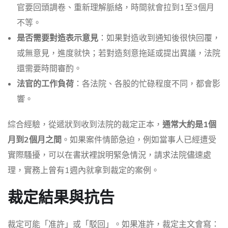
官要回頭調卷、重新理解脈絡，時間就會拉到1至3個月
不等。
是否需要對造表示意見
：如果對造收到通知後很快回覆，
或無意見，進度就快；若對造刻意拖延或提出異議，法院
還需要時間審酌。
法官的工作負荷
：各法院、各股的忙碌程度不同，都會影
響。
綜合經驗，從遞狀到收到法院的裁定正本，
通常大約是1個
月到2個月之間
。如果案件情節急迫，例如當事人已經遭受
實際騷擾，可以在書狀裡說明緊急情況，請求法院儘速處
理，實務上曾有1週內就拿到裁定的案例。
裁定結果與抗告
裁定可能「准許」或「駁回」。如果准許，裁定主文會寫：