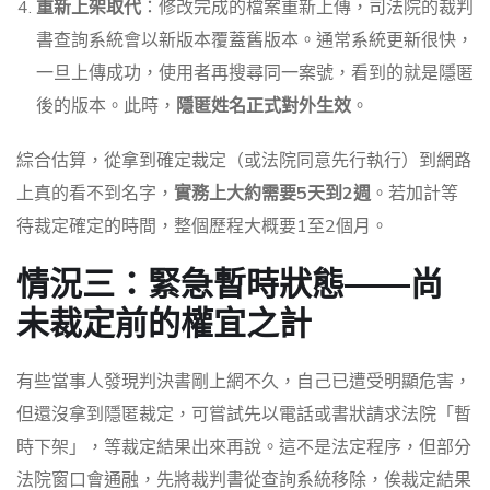
重新上架取代
：修改完成的檔案重新上傳，司法院的裁判
書查詢系統會以新版本覆蓋舊版本。通常系統更新很快，
一旦上傳成功，使用者再搜尋同一案號，看到的就是隱匿
後的版本。此時，
隱匿姓名正式對外生效
。
綜合估算，從拿到確定裁定（或法院同意先行執行）到網路
上真的看不到名字，
實務上大約需要5天到2週
。若加計等
待裁定確定的時間，整個歷程大概要1至2個月。
情況三：緊急暫時狀態——尚
未裁定前的權宜之計
有些當事人發現判決書剛上網不久，自己已遭受明顯危害，
但還沒拿到隱匿裁定，可嘗試先以電話或書狀請求法院「暫
時下架」，等裁定結果出來再說。這不是法定程序，但部分
法院窗口會通融，先將裁判書從查詢系統移除，俟裁定結果