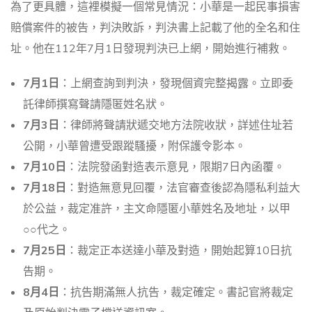
為了更具體，這裡模擬一個常見情況：小華是一起民事損害
賠償案件的被告，判決敗訴，判決書上記載了他的全名和住
址。他在112年7月1日發現判決已上網，開始進行補救。
7月1日
：上網查詢到判決，發現個資完整揭露。立即委
託律師撰寫聲請隱匿姓名狀。
7月3日
：律師將聲請狀遞交地方法院收狀，詳述住址若
公開，小華曾遭受跟蹤騷擾，附保護令影本。
7月10日
：法院發函對造表示意見，限期7日內函覆。
7月18日
：對造無意見回覆，法官審查後認為隱私利益大
於公益，裁定准許，主文命隱匿小華姓名及地址，以甲
○○代之。
7月25日
：裁定正本送達小華及對造，開始起算10日抗
告期。
8月4日
：抗告期滿無人抗告，裁定確定。書記官將裁定