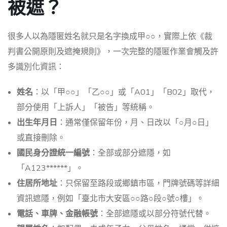
被遮？
很多人以為隱匿姓名就只是名字換成甲○○，實際上依《裁
判書公開原則及遮掩規則》，一次完整的隱匿作業會觸及許
多識別化資訊：
姓名
：以「甲○○」「乙○○」或「A01」「B02」取代，
部分使用「上訴人」「被告」等統稱。
出生年月日
：通常僅保留年份，月、日改以「○月○日」
或直接刪除。
國民身分證統一編號
：全部或部分遮隱，如
「A123******」。
住居所地址
：只保留至路段或鄉鎮市區，門牌號碼等詳細
資訊遮隱，例如「臺北市大安區○○路○段○號○樓」。
電話、車牌、金融帳號
：全部遮隱或以部分符號代替。