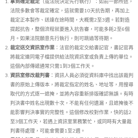
拿到確定裁定
（或法院決定先行執行）：如前一節所述，
法院多數會等裁定確定，這就需要10天抗告期，再加上
裁定正本製作、送達在途時間，大概需2至3週。若對造
提起抗告，整個流程就要進入抗告審，可能多耗2至6個
月。如果法院願意先行執行，則可跳過等待期。
裁定送交資訊室作業
：法官的裁定交給書記官，書記官再
將裁定連同電子檔提供給法院資訊室或負責上傳的單位。
這個內部傳遞通常只需1到3個工作天。
資訊室修改裁判書
：資訊人員必須從資料庫中找出該裁判
書的原始上傳版本，將裁定指定的姓名、地址等，用搜尋
取代的方式逐一遮掩，並將內容重新排版確認無誤。有時
判決書中姓名出現數十次，不能有任何遺漏，且遮掩後不
能影響判決事實的完整性。這個修改校對作業，快的話2
至3個工作天，若遇上資訊室業務繁忙，或同時有大量裁
判書待處理，可能會需要1至2週。