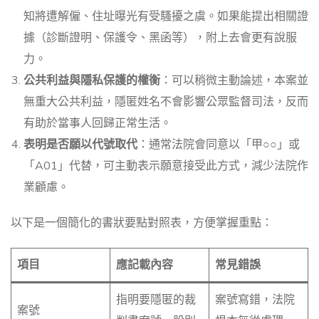
知將遭解僱、住址曝光有受騷擾之虞。如果能提出相關證
據（診斷證明、保護令、黑函等），附上去會更有說服
力。
公共利益與隱私保護的權衡
：可以稍微主動論述，本案並
無重大公共利益，隱匿姓名不會影響公眾監督司法，反而
有助於當事人回歸正常生活。
表明是否願以代號取代
：通常法院會同意以「甲○○」或
「A01」代替，可主動表示願意接受此方式，減少法院作
業顧慮。
以下是一個簡化的書狀要點對照表，方便掌握重點：
項目
應記載內容
常見錯誤
指明要隱匿的裁
案號寫錯，法院
案號