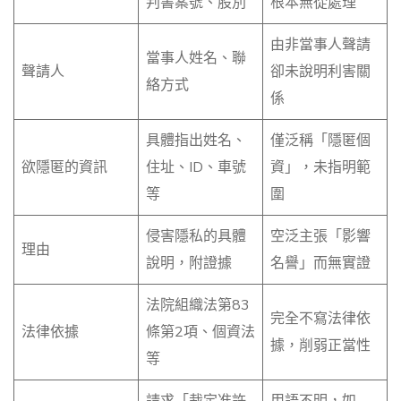
判書案號、股別
根本無從處理
由非當事人聲請
當事人姓名、聯
聲請人
卻未說明利害關
絡方式
係
具體指出姓名、
僅泛稱「隱匿個
欲隱匿的資訊
住址、ID、車號
資」，未指明範
等
圍
侵害隱私的具體
空泛主張「影響
理由
說明，附證據
名譽」而無實證
法院組織法第83
完全不寫法律依
法律依據
條第2項、個資法
據，削弱正當性
等