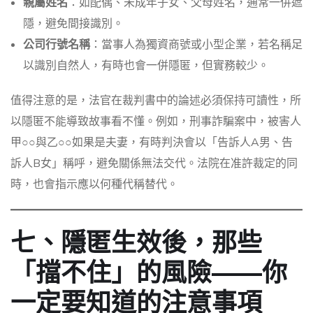
親屬姓名
：如配偶、未成年子女、父母姓名，通常一併遮
隱，避免間接識別。
公司行號名稱
：當事人為獨資商號或小型企業，若名稱足
以識別自然人，有時也會一併隱匿，但實務較少。
值得注意的是，法官在裁判書中的論述必須保持可讀性，所
以隱匿不能導致故事看不懂。例如，刑事詐騙案中，被害人
甲○○與乙○○如果是夫妻，有時判決會以「告訴人A男、告
訴人B女」稱呼，避免關係無法交代。法院在准許裁定的同
時，也會指示應以何種代稱替代。
七、隱匿生效後，那些
「擋不住」的風險——你
一定要知道的注意事項