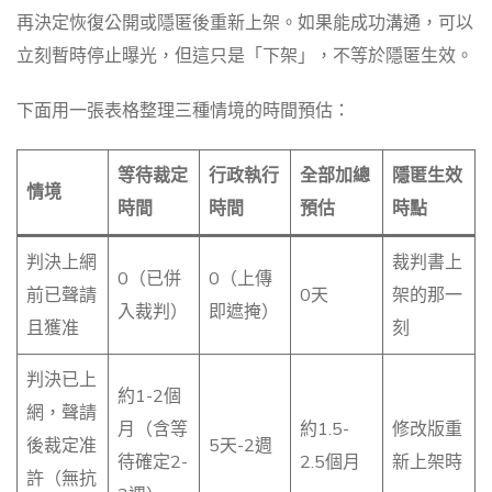
再決定恢復公開或隱匿後重新上架。如果能成功溝通，可以
立刻暫時停止曝光，但這只是「下架」，不等於隱匿生效。
下面用一張表格整理三種情境的時間預估：
等待裁定
行政執行
全部加總
隱匿生效
情境
時間
時間
預估
時點
判決上網
裁判書上
0（已併
0（上傳
前已聲請
0天
架的那一
入裁判）
即遮掩）
且獲准
刻
判決已上
約1-2個
網，聲請
月（含等
約1.5-
修改版重
後裁定准
5天-2週
待確定2-
2.5個月
新上架時
許（無抗