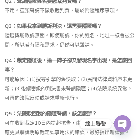
Q2：聲請隱匿姓名要繳裁判費嗎？
不用。這類聲請不徵收裁判費，屬於附隨程序事項。
Q3：如果我拿到勝訴判決，還需要隱匿嗎？
隱匿與勝敗訴無關。即使勝訴，你的姓名、地址一樣會被公
開，所以若有隱私需求，仍然可以聲請。
Q4：裁定隱匿後，過一陣子卻又發現名字出現，是怎麼回
事？
可能原因：(1)搜尋引擎的舊快取；(2)民間法律資料庫未更
新；(3)後續審級的判決書未聲請隱匿；(4)法院系統異常。
可再向法院反映或請求重新執行。
Q5：法院駁回我的隱匿聲請，該怎麼辦？
可在收到裁定10日內提起抗告，由上級法院審查。抗告狀
線上聯繫
應更具體說明原裁定認事用法的錯誤，最好提出新證據。
O