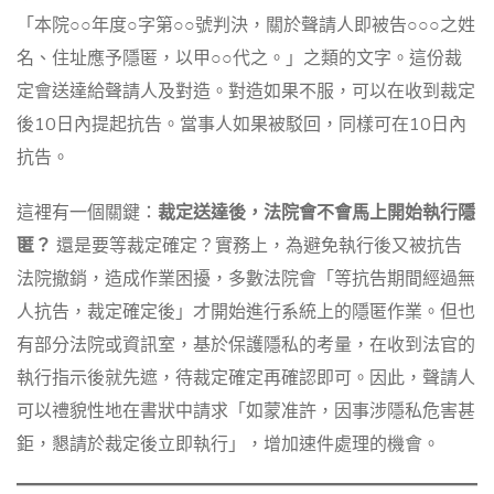
「本院○○年度○字第○○號判決，關於聲請人即被告○○○之姓
名、住址應予隱匿，以甲○○代之。」之類的文字。這份裁
定會送達給聲請人及對造。對造如果不服，可以在收到裁定
後10日內提起抗告。當事人如果被駁回，同樣可在10日內
抗告。
這裡有一個關鍵：
裁定送達後，法院會不會馬上開始執行隱
匿？
還是要等裁定確定？實務上，為避免執行後又被抗告
法院撤銷，造成作業困擾，多數法院會「等抗告期間經過無
人抗告，裁定確定後」才開始進行系統上的隱匿作業。但也
有部分法院或資訊室，基於保護隱私的考量，在收到法官的
執行指示後就先遮，待裁定確定再確認即可。因此，聲請人
可以禮貌性地在書狀中請求「如蒙准許，因事涉隱私危害甚
鉅，懇請於裁定後立即執行」，增加速件處理的機會。