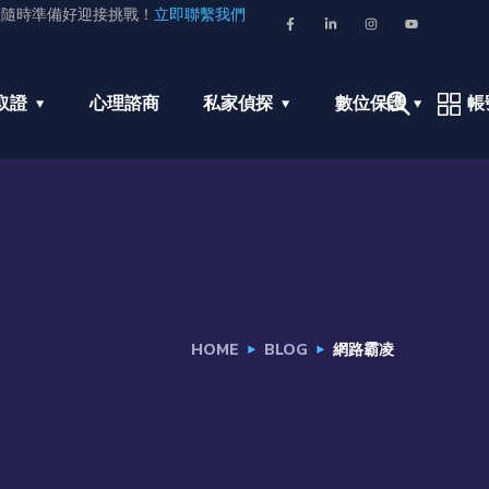
並隨時準備好迎接挑戰！
立即聯繫我們
取證
心理諮商
私家偵探
數位保護
帳
HOME
BLOG
網路霸凌