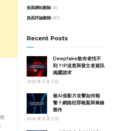
負面網站刪除
(3)
負面評論刪除
(67)
Recent Posts
Deepfake散布者找不
到？IP追查與發文者資訊
揭露請求
2026 年 8 月 3 日
被AI假影片攻擊如何報
警？網路犯罪報案與筆錄
製作
而
2026 年 8 月 3 日
公