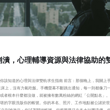
崩潰，心理輔導資源與法律協助的
你該知道的心理與法律雙軌求生指南 前言：那個晚上，我關上
在床上，沒有力氣吃飯。手機螢幕不斷跳出通知，每一則都像刀
或者根本什麼都沒做，就被擁有數萬粉絲的網紅「公開點名」。
堪的字眼洗版你的帳號。你的本名、照片、工作地點被公諸於世