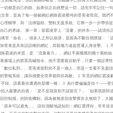
言立刻被淹沒；你試著關掉帳號，但截圖早已在各大社團流傳。
一切都是自己的錯。如果你正在經歷這一切，請先牢牢記住一句
篇文章，是為了每一個被網紅網路霸凌壓垮的受害者而寫。我們
心理輔導」與「法律協助」雙軌支援系統。它將一步一步帶你從
自己的界線。 第一章：當霸凌穿上「流量」的外衣——認清你
的痛苦「命名」。很多人之所以崩潰，是因為不斷自我懷疑：「
害者是具有話語權的網紅，其殺傷力遠超普通人身攻擊。 1. 
網路霸凌的本質，是 「流量暴力」 。網紅手握幾萬到幾十萬粉絲
著廣場上的群眾高喊指令。他不需要親自動手，只要一個誤導性
「數位私刑」。受害者面對的不是一個人，而是一支看不見盡頭
警報系統，讓你感覺全世界都與你為敵。 2. 常見的網紅霸凌
手段。請看看你遭遇的是哪一種： 3. 為什麼偏偏是你？——受
會陷入嚴重的自責：「是不是我當初不該留言？」「如果我當時
回控制感」的防衛機制。因為被無差別攻擊實在太無助了，大腦
「原本可以避免」。 請你清醒地認知到：網紅選擇你，常常並