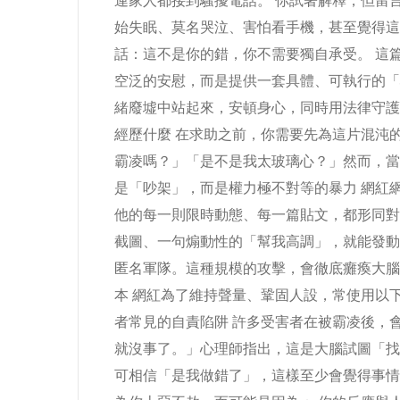
連家人都接到騷擾電話。 你試著解釋，但留
始失眠、莫名哭泣、害怕看手機，甚至覺得這
話：這不是你的錯，你不需要獨自承受。 這
空泛的安慰，而是提供一套具體、可執行的「
緒廢墟中站起來，安頓身心，同時用法律守護
經歷什麼 在求助之前，你需要先為這片混沌
霸凌嗎？」「是不是我太玻璃心？」然而，當加
是「吵架」，而是權力極不對等的暴力 網紅
他的每一則限時動態、每一篇貼文，都形同對
截圖、一句煽動性的「幫我高調」，就能發動
匿名軍隊。這種規模的攻擊，會徹底癱瘓大腦的
本 網紅為了維持聲量、鞏固人設，常使用以下
者常見的自責陷阱 許多受害者在被霸凌後，
就沒事了。」心理師指出，這是大腦試圖「找
可相信「是我做錯了」，這樣至少會覺得事情