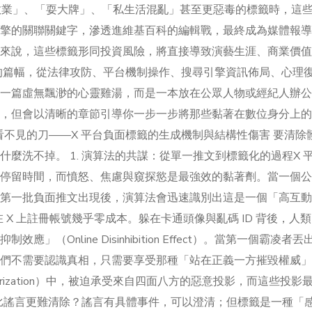
不敬業」、「耍大牌」、「私生活混亂」甚至更惡毒的標籤時，這
擎的關聯關鍵字，滲透進維基百科的編輯戰，最終成為媒體報導
來說，這些標籤形同投資風險，將直接導致演藝生涯、商業價值
的篇幅，從法律攻防、平台機制操作、搜尋引擎資訊佈局、心理
一篇虛無飄渺的心靈雞湯，而是一本放在公眾人物或經紀人辦公
，但會以清晰的章節引導你一步一步將那些黏著在數位身分上的
：看不見的刀——X 平台負面標籤的生成機制與結構性傷害 要清除
麼洗不掉。 1. 演算法的共謀：從單一推文到標籤化的過程X 
停留時間，而憤怒、焦慮與窺探慾是最強效的黏著劑。當一個公
第一批負面推文出現後，演算法會迅速識別出這是一個「高互動
在 X 上註冊帳號幾乎零成本。躲在卡通頭像與亂碼 ID 背後，人
Online Disinhibition Effect）。當第一個霸凌者丟
們不需要認識真相，只需要享受那種「站在正義一方摧毀權威」
arization）中，被迫承受來自四面八方的惡意投影，而這些投影
籤比謠言更難清除？謠言有具體事件，可以澄清；但標籤是一種「