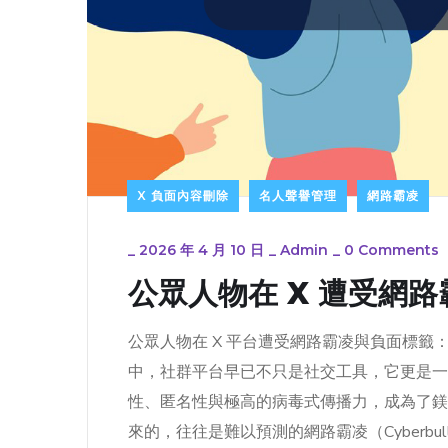
X 負面內容刪除
名人聲譽管理
網路霸凌
_
2026 年 4 月 10 日
_
Admin
_
0 Comments
公眾人物在 X 遭受網
公眾人物在 X 平台遭受網路霸凌與負面標籤
中，社群平台早已不只是社交工具，它更是一把
性、匿名性與極高的病毒式傳播力，成為了鎂
來的，往往是難以預測的網路霸凌（Cyberbully