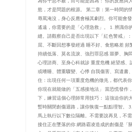
為你十惡不赦，而可能是因為： 你的反應與
慾，才是問題的根源。 第二章：第一時間的
辱罵淹沒，身心反應會極其劇烈。你可能會發
遙遠，你需要的是「心理急救」。 1. 辨識
縫。請觀察自己是否出現以下「紅色警戒」： 層
屈、不斷回想事發經過 睡不好、食慾略差 頻
持續低落、莫名流淚、強烈罪惡感 噩夢、胸
心理諮商、至身心科就診 重度危機 絕望感
或嗜睡、體重驟變、心悸 自我傷害、寫遺書、
住：出現任何一項重度危機的徵兆，都代表你
你現在就能做的「五感接地法」 當恐慌發作
下，練習這個心理師常用技巧： 這強迫你的
暫時關閉創傷迴路，讓你恢復一點點理智。 3
馬上執行以下數位隔離。不需要說再見，不需
接住正在墜落的你 網路霸凌造成的創傷是「