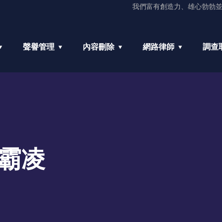
我們富有創造力、雄心勃勃
聲譽管理
內容刪除
網路律師
調查
霸凌