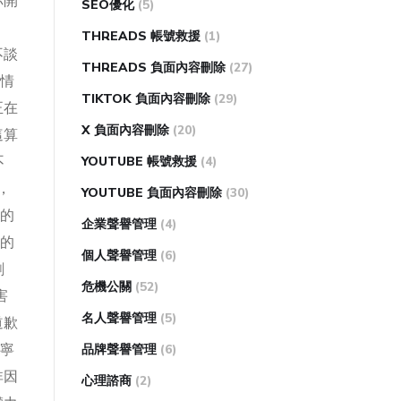
你開
SEO優化
(5)
THREADS 帳號救援
(1)
不談
THREADS 負面內容刪除
(27)
情
TIKTOK 負面內容刪除
(29)
正在
X 負面內容刪除
(20)
這算
不
YOUTUBE 帳號救援
(4)
，
YOUTUBE 負面內容刪除
(30)
的
企業聲譽管理
(4)
的
個人聲譽管理
(6)
劇
危機公關
(52)
害
名人聲譽管理
(5)
道歉
寧
品牌聲譽管理
(6)
非因
心理諮商
(2)