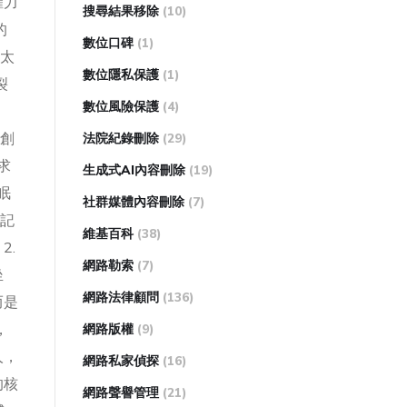
權力
搜尋結果移除
(10)
的
數位口碑
(1)
太
數位隱私保護
(1)
裂
數位風險保護
(4)
受創
法院紀錄刪除
(29)
求
生成式AI內容刪除
(19)
眠
社群媒體內容刪除
(7)
請記
維基百科
(38)
2.
網路勒索
(7)
坐
網路法律顧問
(136)
而是
，
網路版權
(9)
人，
網路私家偵探
(16)
的核
網路聲譽管理
(21)