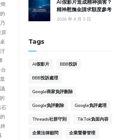
AI假影片造成精神損害？
些簡
精神慰撫金請求額度參考
的
2026 年 8 月 3 日
乃
復原
Tags
桌
汙
髒
AI假影片
BBB投訴
平台
BBB投訴處理
眾
議
Google商家負評刪除
類的
Google負評刪除
Google負評處理
出石
的
Threads社群守則
TikTok負面內容
最終
企業法律顧問
企業聲譽管理
感