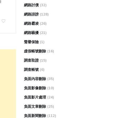
輔
網路討債
(32)
網路誹謗
(128)
網路霸凌
(26)
網路騷擾
(21)
聲譽保險
(1)
虛假帳號刪除
(16)
調查取證
(15)
調查帳號
(6)
負面內容刪除
(35)
負面影像刪除
(10)
負面影片處理
(24)
負面文章刪除
(25)
負面新聞刪除
(112)