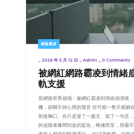
網路霸凌
_
2026 年 5 月 12 日
_
Admin
_
0 Comments
被網紅網路霸凌到情緒
軌支援
當網路世界崩塌：被網紅霸凌到情緒崩潰後，
機，卻關不掉心裡的聲音 你可能一整天都躺
刺進胸口。你只是發了一篇文、留了一句言，
的追隨者像聞到血的鯊魚，蜂擁而至，用最不