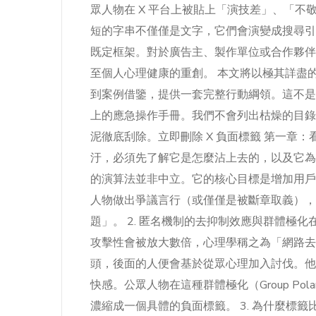
眾人物在 X 平台上被貼上「演技差」、「
短的字串不僅僅是文字，它們會演變成搜尋引
既定框架。對於廣告主、製作單位或合作夥伴
至個人心理健康的重創。 本文將以極其詳盡
到案例借鑒，提供一套完整行動綱領。這不是
上的應急操作手冊。我們不會列出枯燥的目錄
泥徹底刮除。立即刪除 X 負面標籤 第一章
汙，必須先了解它是怎麼沾上去的，以及它為什
的演算法並非中立。它的核心目標是增加用戶
人物做出爭議言行（或僅僅是被斷章取義），
題」。 2. 匿名機制的去抑制效應與群體極化
攻擊性會被放大數倍，心理學稱之為「網路去抑制效應」（
頭，後面的人便會基於從眾心理加入討伐。他
快感。公眾人物在這種群體極化（Group Pol
濃縮成一個具體的負面標籤。 3. 為什麼標