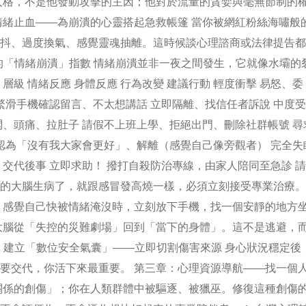
人格，不是他發動攻擊的主因；他對於流量的貪婪與毫無節制的
情緒止血——為崩潰的心靈搭起急救帳篷 當你被網紅粉絲海嘯般
抖、過度換氣、感覺靈魂抽離。這時候談心理諮商或法律提告都
你的「情緒崩潰」指數 情緒崩潰並非一夜之間發生，它就像水壩的
級 情緒反應 身體反應 行為改變 建議行動 輕度衝擊 易怒、委
繁滑手機確認留言、不太想講話 立即隔離、找信任者訴說 中度
悶、頭痛、拉肚子 請假不上班上學、拒絕出門、刪除社群帳號 尋
、認為「沒有我大家會更好」、解離（感覺自己像旁觀者） 完全失
交代後事 立即求助！ 撥打自殺防治專線，由家人陪同至急診 
的大腦生病了，就跟感冒發高燒一樣，必須立刻接受專業治療。 
，感覺自己快被情緒淹沒時，立刻放下手機，找一個安靜的地方
大腦從「失控的災難劇場」回到「當下的身體」。這不是逃避，
. 建立「數位安全氣囊」——立即切割傷害來源 身心狀況穩定後
要交代，你活下來最重要。 第三章：心理資源導航——找一個
關係的創傷」；你在人類群體中被驅逐、被獵巫。修復這種創傷