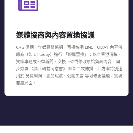
媒體協商與內容置換協議
CRG 憑藉十年媒體關係網，直接協調 LINE TODAY 內容供
應商（如 ETtoday）進行 「報導置換」：以企業澄清稿、
獨家專題或公益新聞，交換下架或修改原始負面內容。同
步簽署 《禁止轉載同意書》 阻斷二次傳播。此方案特別適
用於 勞資糾紛、產品瑕疵、公關失言 等可修正議題，實現
雙贏局面。