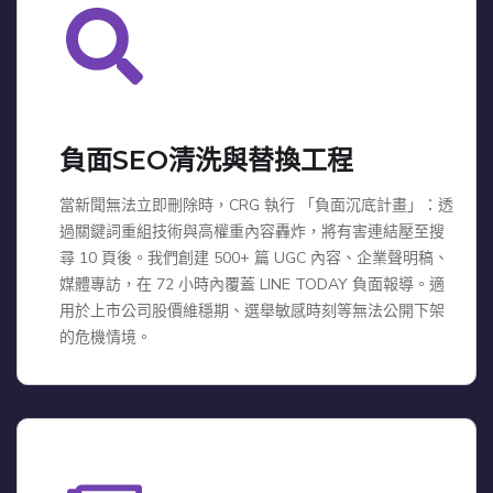
負面SEO清洗與替換工程
當新聞無法立即刪除時，CRG 執行 「負面沉底計畫」：透
過關鍵詞重組技術與高權重內容轟炸，將有害連結壓至搜
尋 10 頁後。我們創建 500+ 篇 UGC 內容、企業聲明稿、
媒體專訪，在 72 小時內覆蓋 LINE TODAY 負面報導。適
用於上市公司股價維穩期、選舉敏感時刻等無法公開下架
的危機情境。