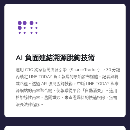
AI 負面連結溯源脫鉤技術
運用 CRG 獨家新聞溯源引擎（SourceTracker），30 分鐘
內鎖定 LINE TODAY 負面報導的原始發布媒體、記者與轉
載路徑。透過 API 強制脫鉤技術，中斷 LINE TODAY 與來
源網站的內容聚合鏈，使報導從平台「自動消失」。適用
於誹謗性內容、舊聞重炒、未查證爆料的快速根除，無需
漫長法律程序。