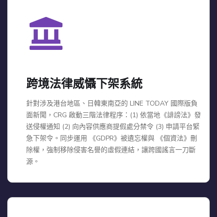
跨境法律威懾下架系統
針對涉及港台地區、日韓東南亞的 LINE TODAY 國際版負
面新聞，CRG 啟動三階法律程序：(1) 依當地《誹謗法》發
送侵權通知 (2) 向內容供應商提假處分禁令 (3) 申請平台緊
急下架令。同步運用 《GDPR》被遺忘權與 《個資法》刪
除權，強制移除侵害名譽的虛假連結，讓跨國謠言一刀斷
源。