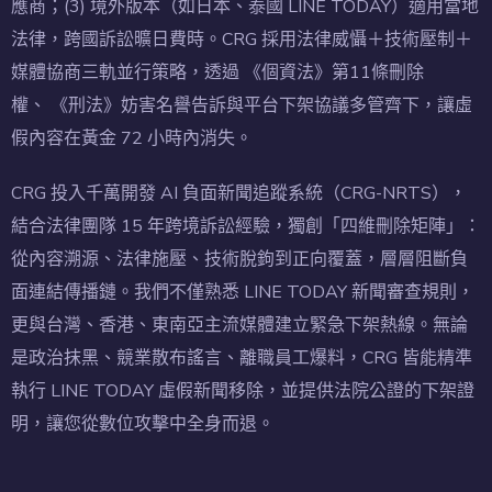
應商；(3) 境外版本（如日本、泰國 LINE TODAY）適用當地
法律，跨國訴訟曠日費時。CRG 採用法律威懾＋技術壓制＋
媒體協商三軌並行策略，透過 《個資法》第11條刪除
權、 《刑法》妨害名譽告訴與平台下架協議多管齊下，讓虛
假內容在黃金 72 小時內消失。
CRG 投入千萬開發 AI 負面新聞追蹤系統（CRG-NRTS），
結合法律團隊 15 年跨境訴訟經驗，獨創「四維刪除矩陣」：
從內容溯源、法律施壓、技術脫鉤到正向覆蓋，層層阻斷負
面連結傳播鏈。我們不僅熟悉 LINE TODAY 新聞審查規則，
更與台灣、香港、東南亞主流媒體建立緊急下架熱線。無論
是政治抹黑、競業散布謠言、離職員工爆料，CRG 皆能精準
執行 LINE TODAY 虛假新聞移除，並提供法院公證的下架證
明，讓您從數位攻擊中全身而退。