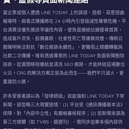
當企業或個人遭遇 LINE TODAY 上的誹謗、造假、惡意扭曲
報導時，病毒式傳播將在 24 小時內引發毀滅性聲譽危機。平
台演算法優先推送爭議性內容，使負面連結佔據搜尋首頁，
造成客戶流失、股價暴跌、社會性死亡等連鎖效應。傳統公
關聲明無法對抗「數位痕跡永續性」，更難阻止媒體轉載與
社群二次傳播。唯有透過專業的 LINE TODAY 負面新聞刪除
技術，從源頭移除連結並清洗 SEO 痕跡，才能終結這場數位
火災。CRG 的解決方案正是為此而生——我們不只滅火，更
重建防火牆。
許多受害者誤以為「發律師函」就能強制 LINE TODAY 下架
新聞，卻忽略三大現實困境：(1) 平台受《通訊傳播基本法》
保障，對「內容中立性」有嚴格審核程序；(2) 若新聞來源為
第三方媒體（如 TVBS、鏡週刊），需同步追擊多個內容供