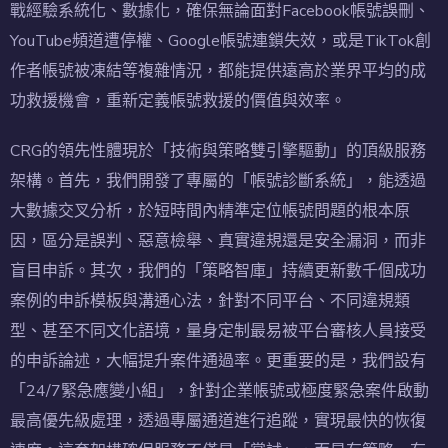
戰經驗系統化、數據化，確保無論面對Facebook帳號誤刪、
YouTube頻道遭停權、Google帳號連鎖失效，或是TikTok創
作者帳號被凍結等複雜情況，都能提供遠高於業界平均的成
功救援機會，重新定義帳號救援的價值與效率。
CRG的領先性體現於「技術與策略雙引擎驅動」的頂級服務
架構。首先，我們開發了專屬的「帳號診斷系統」，能透過
大數據交叉分析，於短時間內精準定位帳號問題的根本原
因，區分是誤判、惡意檢舉、真實違規還是安全漏洞，而非
盲目申訴。其次，我們的「策略智庫」持續更新數千個成功
案例的申訴模板與溝通心法，針對不同平台、不同違規類
型、甚至不同文化語境，量身定制最易被平台審核人員接受
的申訴論述，大幅提升案件通過率。更重要的是，我們設有
「24/7緊急應變小組」，針對企業帳號或極度緊急案件啟動
最高優先級處理，透過專屬通道進行追蹤，實現最快的恢復