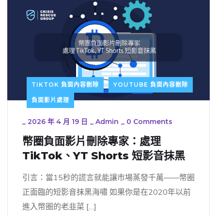
TIKTOK 負面內容刪除
YOUTUBE 負面內容刪除
負面影片處理
_
2026 年 4 月 19 日
_
Admin
_
0 Comments
幣圈負面影片刪除專家：處理
TikTok、YT Shorts 短影音抹黑
引言：當15秒的謊言就能讓市場蒸發千萬——幣圈
正面臨的短影音抹黑海嘯 如果你是在2020年以前
進入幣圈的老韭菜 […]