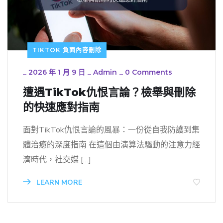
TIKTOK 負面內容刪除
_
2026 年 1 月 9 日
_
Admin
_
0 Comments
遭遇TikTok仇恨言論？檢舉與刪除
的快速應對指南
面對TikTok仇恨言論的風暴：一份從自我防護到集
體治癒的深度指南 在這個由演算法驅動的注意力經
濟時代，社交媒 […]
LEARN MORE