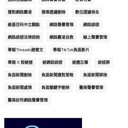
應對網路霸凌
搜尋建議刪除
數位證據保全
維基百科中立觀點
網路聲譽管理
網路誹謗
網路誹謗法律諮詢
網路霸凌自救
線上聲譽管理
舉報Threads避雷文
舉報TikTok負面影片
舉報 X 假帳號
被網路誹謗
被遺忘權
誹謗罪
負面新聞刪除
負面新聞應對策略
負面新聞移除
負面新聞處理
負面關鍵字刪除
醫美聲譽管理
醫美診所網路聲譽管理