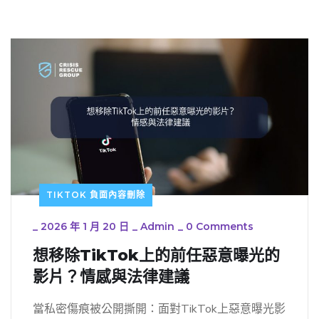
TIKTOK 負面內容刪除
_
2026 年 1 月 20 日
_
Admin
_
0 Comments
想移除TikTok上的前任惡意曝光的
影片？情感與法律建議
當私密傷痕被公開撕開：面對TikTok上惡意曝光影