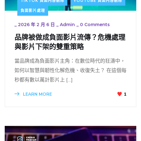
TIKTOK 負面內容刪除
YOUTUBE 負面內容刪除
負面影片處理
_
2026 年 2 月 6 日
_
Admin
_
0 Comments
品牌被做成負面影片流傳？危機處理
與影片下架的雙重策略
當品牌成為負面影片主角：在數位時代的狂濤中，
如何以智慧與韌性化解危機、收復失土？ 在這個每
秒都有數以萬計影片上 […]
LEARN MORE
1