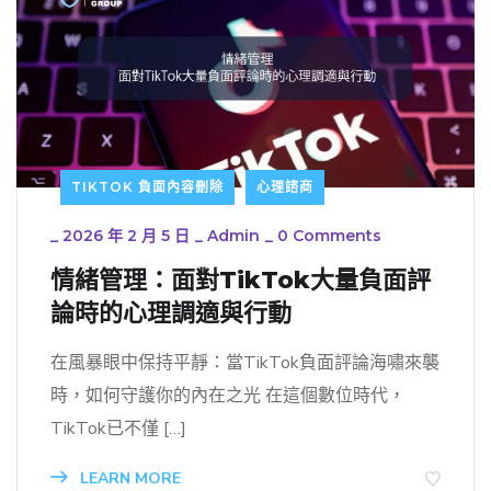
TIKTOK 負面內容刪除
心理諮商
_
2026 年 2 月 5 日
_
Admin
_
0 Comments
情緒管理：面對TikTok大量負面評
論時的心理調適與行動
在風暴眼中保持平靜：當TikTok負面評論海嘯來襲
時，如何守護你的內在之光 在這個數位時代，
TikTok已不僅 […]
LEARN MORE