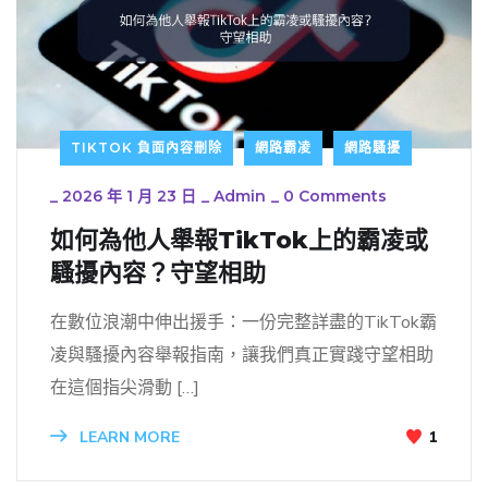
TIKTOK 負面內容刪除
網路霸凌
網路騷擾
_
2026 年 1 月 23 日
_
Admin
_
0 Comments
如何為他人舉報TikTok上的霸凌或
騷擾內容？守望相助
在數位浪潮中伸出援手：一份完整詳盡的TikTok霸
凌與騷擾內容舉報指南，讓我們真正實踐守望相助
在這個指尖滑動 […]
LEARN MORE
1