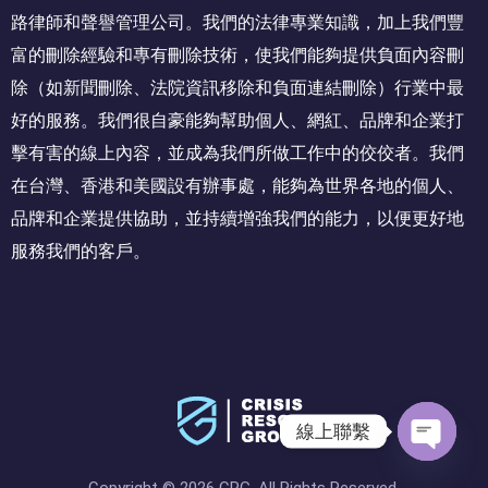
路律師和聲譽管理公司。我們的法律專業知識，加上我們豐
富的刪除經驗和專有刪除技術，使我們能夠提供負面內容刪
除（如新聞刪除、法院資訊移除和負面連結刪除）行業中最
好的服務。我們很自豪能夠幫助個人、網紅、品牌和企業打
擊有害的線上內容，並成為我們所做工作中的佼佼者。我們
在台灣、香港和美國設有辦事處，能夠為世界各地的個人、
品牌和企業提供協助，並持續增強我們的能力，以便更好地
服務我們的客戶。
線上聯繫
O
Copyright © 2026 CRG. All Rights Reserved.