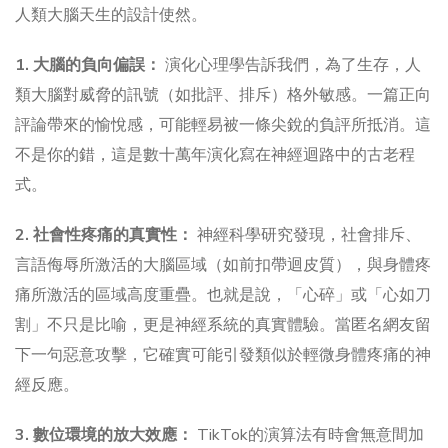
人類大腦天生的設計使然。
1. 大腦的負向偏誤：
演化心理學告訴我們，為了生存，人
類大腦對威脅的訊號（如批評、排斥）格外敏感。一篇正向
評論帶來的愉悅感，可能輕易被一條尖銳的負評所抵消。這
不是你的錯，這是數十萬年演化寫在神經迴路中的古老程
式。
2. 社會性疼痛的真實性：
神經科學研究發現，社會排斥、
言語侮辱所激活的大腦區域（如前扣帶迴皮質），與身體疼
痛所激活的區域高度重疊。也就是說，「心碎」或「心如刀
割」不只是比喻，更是神經系統的真實體驗。當匿名網友留
下一句惡意攻擊，它確實可能引發類似於輕微身體疼痛的神
經反應。
3. 數位環境的放大效應：
TikTok的演算法有時會無意間加