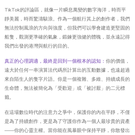
TikTok的評論區，就像一片瞬息萬變的數字海洋，時而平
靜美麗，時而驚濤駭浪。作為一個航行其上的創作者，我們
無法控制風浪的方向與強度，但我們可以學會建造更堅固的
船隻，觀測更準確的氣象，鍛鍊更強健的體魄，並永遠記得
我們出發的港灣與航行的目的。
真正的心理調適，最終是回到一個根本的認知：
你的價值，
遠大於任何一串演算法代碼所計算出的互動數據，也遠超過
來自陌生人的隻字片語。你是一個複雜、多維、持續成長的
生命體，無法被簡化為「受歡迎」或「被討厭」的二元標
籤。
在這場數位時代的注意力之爭中，保護你的內在平靜，不僅
是為了持續創作，更是為了守護你作為一個人最珍貴的資產
——你的心靈主權。當你能在風暴眼中保持平靜，你散發出