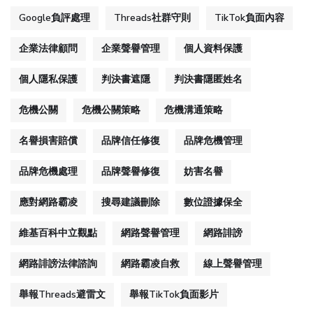
Google負評處理
Threads社群守則
TikTok負面內容
企業法律顧問
企業聲譽管理
個人資料保護
個人隱私保護
判決書遮隱
判決書隱匿姓名
危機公關
危機公關策略
危機溝通策略
名譽損害賠償
品牌信任修復
品牌危機管理
品牌危機處理
品牌聲譽修復
妨害名譽
應對網路霸凌
搜尋建議刪除
數位證據保全
維基百科中立觀點
網路聲譽管理
網路誹謗
網路誹謗法律諮詢
網路霸凌自救
線上聲譽管理
舉報Threads避雷文
舉報TikTok負面影片