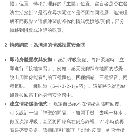
體」位置，轉移到理解的「主體」位置。留言者是否在發
洩生活挫折？是否在尋求關注？是否困在同溫層，無法理
解不同觀點？這個練習能將你的情緒從憤怒/受傷，部分
轉移到憐憫或冷靜的觀察。
2. 情緒調節：為洶湧的情感設置安全閥
即時身體覺察與安撫：
感到呼吸急促、胃部緊縮時，立
即進行「接地練習」。例如：感受雙腳踩在地面的感覺，
說出周圍你能看到的五種顏色、四種觸感、三種聲音、兩
種氣味、一種味道（5-4-3-2-1技巧）。這能將你從思緒
風暴拉回當下的身體安全感中。
建立情緒緩衝儀式：
規定自己絕不在情緒高漲時回覆。
可以設計一個「神聖的間隔」：離開手機，去喝一杯水，
做五次深呼吸，甚至將回應寫在備忘錄裡，24小時後再
看是否要發送。這個間隔打斷了「刺激-反應」的惡性循