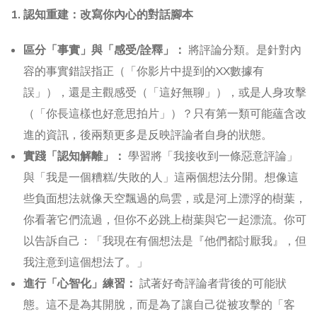
1. 認知重建：改寫你內心的對話腳本
區分「事實」與「感受/詮釋」：
將評論分類。是針對內
容的事實錯誤指正（「你影片中提到的XX數據有
誤」），還是主觀感受（「這好無聊」），或是人身攻擊
（「你長這樣也好意思拍片」）？只有第一類可能蘊含改
進的資訊，後兩類更多是反映評論者自身的狀態。
實踐「認知解離」：
學習將「我接收到一條惡意評論」
與「我是一個糟糕/失敗的人」這兩個想法分開。想像這
些負面想法就像天空飄過的烏雲，或是河上漂浮的樹葉，
你看著它們流過，但你不必跳上樹葉與它一起漂流。你可
以告訴自己：「我現在有個想法是『他們都討厭我』，但
我注意到這個想法了。」
進行「心智化」練習：
試著好奇評論者背後的可能狀
態。這不是為其開脫，而是為了讓自己從被攻擊的「客