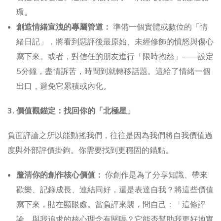
環。
創造情緒宣洩的專屬管道：
準備一個實體或數位的「情
緒日記」，將看到惡評後最原始、未經修飾的憤怒與傷心
寫下來。或者，對信任的朋友進行「限時抱怨」——設定
5分鐘，盡情訴苦，時間到就轉移話題。這給了情緒一個
出口，避免它累積或內化。
3. 價值觀錨定：找回你的「北極星」
負面評論之所以能動搖我們，往往是因為我們將自我價值過
度與外部評價掛鉤。你需要找到更穩固的錨點。
釐清你的創作核心價值：
你創作是為了分享知識、帶來
歡樂、記錄成長、連結同好，還是表達自我？將這些價值
寫下來，貼在顯眼處。當負評來襲，問自己：「這條評
論，與我追求的核心理念有關嗎？它能否幫助我更好地實