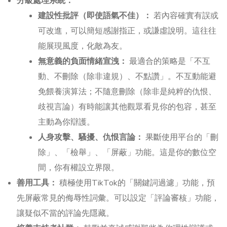
分級處理系統：
建設性批評（即使語氣不佳）：
若內容確實有誤或
可改進，可以簡短感謝指正，或謙虛說明。這往往
能展現風度，化敵為友。
無意義的負面情緒宣洩：
最適合的策略是「不互
動、不刪除（除非違規）、不點讚」。不互動能避
免餵養演算法；不隨意刪除（除非是純粹的仇恨、
歧視言論）有時能讓其他觀眾看見你的包容，甚至
主動為你辯護。
人身攻擊、騷擾、仇恨言論：
果斷使用平台的「刪
除」、「檢舉」、「屏蔽」功能。這是你的數位空
間，你有權設立界限。
善用工具：
積極使用TikTok的「關鍵詞過濾」功能，預
先屏蔽常見的侮辱性詞彙。可以設定「評論審核」功能，
讓疑似不當的評論先隱藏。