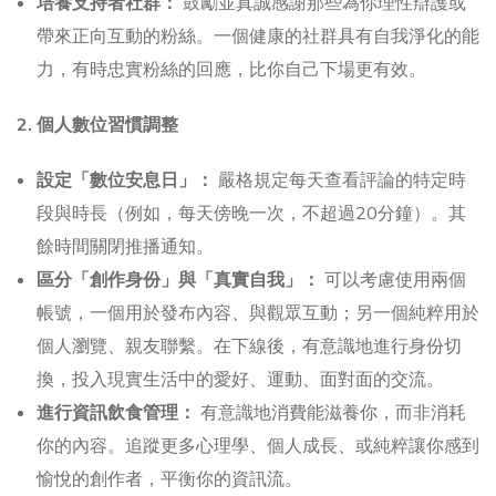
培養支持者社群：
鼓勵並真誠感謝那些為你理性辯護或
帶來正向互動的粉絲。一個健康的社群具有自我淨化的能
力，有時忠實粉絲的回應，比你自己下場更有效。
2. 個人數位習慣調整
設定「數位安息日」：
嚴格規定每天查看評論的特定時
段與時長（例如，每天傍晚一次，不超過20分鐘）。其
餘時間關閉推播通知。
區分「創作身份」與「真實自我」：
可以考慮使用兩個
帳號，一個用於發布內容、與觀眾互動；另一個純粹用於
個人瀏覽、親友聯繫。在下線後，有意識地進行身份切
換，投入現實生活中的愛好、運動、面對面的交流。
進行資訊飲食管理：
有意識地消費能滋養你，而非消耗
你的內容。追蹤更多心理學、個人成長、或純粹讓你感到
愉悅的創作者，平衡你的資訊流。