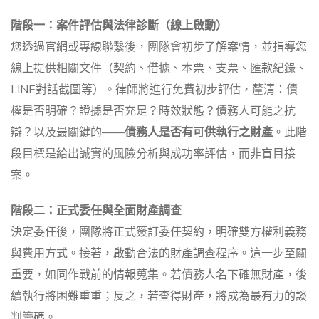
階段一：案件評估與法律診斷（線上啟動）
您透過官網或專線聯繫後，團隊會初步了解案情，並指導您
線上提供相關文件（契約、借據、本票、支票、匯款紀錄、
LINE對話截圖等）。律師將進行免費初步評估，釐清：債
權是否明確？證據是否充足？時效狀態？債務人可能之抗
辯？以及最關鍵的——
債務人是否有可供執行之財產
。此階
段目標是給出誠實的風險分析與成功率評估，而非盲目接
案。
階段二：正式委任與全面財產調查
決定委任後，團隊將正式簽訂委任契約，明確雙方權利義務
與費用方式。接著，啟動合法的財產調查程序。這一步至關
重要，如同作戰前的情報蒐集。若債務人名下確無財產，後
續執行將困難重重；反之，若查得財產，將成為最有力的談
判籌碼。