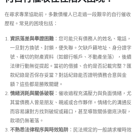
在尋求專業協助前，多數債權人已走過一段艱辛的自行催收
歷程。常見的困境包括：
資訊落差與舉證困難
：您可能只有債務人的姓名、電話，
一旦對方換號、封鎖，便失聯。欠缺戶籍地址、身分證字
號、確切的財產資料（如銀行帳戶、不動產坐落），後續
法律行動無從提起。當初的借據、合約是否記載完整？匯
款紀錄是否保存妥當？對話紀錄能否證明債務合意與金
額？這些都是勝敗關鍵。
情緒消耗與關係破裂
：催收過程充滿壓力與負面情緒，尤
其當債務人曾是朋友、親戚或合作夥伴。情緒化的溝通反
而容易讓對方找到破綻或藉口，甚至導致關係徹底決裂，
款項仍無著落。
不熟悉法律程序與時效陷阱
：民法規定的一般請求權時效