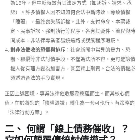
為15年，但中斷時效有其法定方式（如起訴、請求、承
認）。許多債權人因不知如何合法中斷時效，導致債權
「睡著」，最終喪失勝訴權。此外，支付命令、本票裁
定、民事訴訟、強制執行等程序，各有其要件、流程與時
間成本，非法律專業者易繞遠路或誤觸程序瑕疵。
對非法催收的恐懼與排斥
：社會新聞中常見的暴力、恐
嚇、騷擾等非法討債手段，不僅為法所不容，更可能讓債
權人從有理方變為加害方，甚至背上刑責。合法的債權必
須透過合法的手段實現。
正因上述困境，專業法律催收服務應運而生。而其核心價
值，在於將您的「債權憑證」轉化為一套可執行、有策略的
「法律行動方案」。
二、 何謂「線上債務催收」？