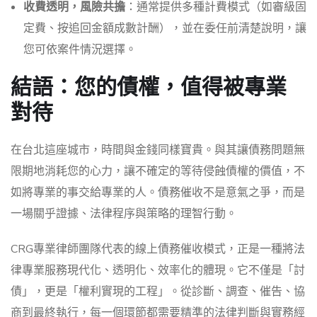
收費透明，風險共擔
：通常提供多種計費模式（如審級固
定費、按追回金額成數計酬），並在委任前清楚說明，讓
您可依案件情況選擇。
結語：您的債權，值得被專業
對待
在台北這座城市，時間與金錢同樣寶貴。與其讓債務問題無
限期地消耗您的心力，讓不確定的等待侵蝕債權的價值，不
如將專業的事交給專業的人。債務催收不是意氣之爭，而是
一場關乎證據、法律程序與策略的理智行動。
CRG專業律師團隊代表的線上債務催收模式，正是一種將法
律專業服務現代化、透明化、效率化的體現。它不僅是「討
債」，更是「權利實現的工程」。從診斷、調查、催告、協
商到最終執行，每一個環節都需要精準的法律判斷與實務經