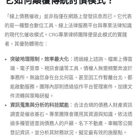
它如何顛覆傳統討債模式？
「線上債務催收」並非指僅在網路上發發訊息而已。它代表
的是一種整合數位工具、線上法律服務平台與專業法律知識
的現代化催收模式。CRG專業律師團隊便是此模式的實踐
者，其優勢體現在：
突破地理限制，效率最大化
：透過線上諮詢、檔案上傳雲
端、電子簽章、視訊會議等工具，債權人無需頻繁奔波於
事務所。無論您身在台北何區，甚至因工作暫離台北，都
能啟動服務。團隊內部則透過協作平台管理案件，加速文
件流轉與策略研擬。
資訊蒐集與分析的科技賦能
：合法合規的債務人財產資訊
調查是催收基石。專業團隊會運用其資源與知識，依法透
過多種管道查詢債務人的戶籍、名下不動產、車輛等公開
登記資訊，並分析其財務狀況，擬定最有效的施壓點。