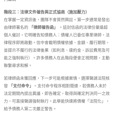
階段三：法律文件催告與正式協商（施加壓力）
在掌握一定資訊後，團隊不會貿然興訟。第一步通常是發出
由律師署名的
「律師催告函」
。這封信函的法律份量遠超
個人催討，它明確告知債務人：債權人已委任專業律師，法
律程序即將啟動。信中會載明債權依據、金額、履行期限，
並提示不履行的法律後果（如利息、違約金、訴訟費用及可
能之強制執行）。許多債務人在此階段便會正視問題，主動
聯繫尋求和解。
若律師函未獲回應，下一步可能根據案情，選擇聲請法院核
發
「支付命令」
。支付命令程序相對簡速，若債務人未於
法定期間內提出異議，即告確定，取得與確定判決同一之效
力，可直接聲請強制執行。此舉能快速將債權「法院化」，
給予債務人第二次嚴正警告。