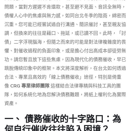
問題，當對方遲遲不肯還款，甚至避不見面、音訊全無時，
債權人心中的焦慮與無力感，如同台北冬季的陰雨，綿密而
沉重。您可能已經嘗試過自行溝通、簡訊催討，甚至親友協
調，但換來的往往是藉口、拖延，或已讀不回。此時，「討
債」二字浮現腦海，但隨之而來的可能是對法律複雜度的畏
懼、對催收過程的負面印象，或是擔心付出高成本卻徒勞無
功。請您暫且放下這些焦慮，因為現代化的債務催收，早已
跳脫傳統印象中的框架。本文將深度解析，在台北如何透過
合法、專業且高效的「線上債務催收」途徑，特別是倚重
像
CRG 專業律師團隊
這樣結合法律專精與科技工具的團
隊，如何系統化地為您解決債務難題，將紙上權利化為實際
資產。
一、 債務催收的十字路口：為
何自行催收往往陷入困境？