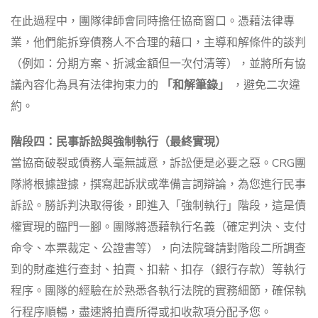
在此過程中，團隊律師會同時擔任協商窗口。憑藉法律專
業，他們能拆穿債務人不合理的藉口，主導和解條件的談判
（例如：分期方案、折減金額但一次付清等），並將所有協
議內容化為具有法律拘束力的
「和解筆錄」
，避免二次違
約。
階段四：民事訴訟與強制執行（最終實現）
當協商破裂或債務人毫無誠意，訴訟便是必要之惡。CRG團
隊將根據證據，撰寫起訴狀或準備言詞辯論，為您進行民事
訴訟。勝訴判決取得後，即進入「強制執行」階段，這是債
權實現的臨門一腳。團隊將憑藉執行名義（確定判決、支付
命令、本票裁定、公證書等），向法院聲請對階段二所調查
到的財產進行查封、拍賣、扣薪、扣存（銀行存款）等執行
程序。團隊的經驗在於熟悉各執行法院的實務細節，確保執
行程序順暢，盡速將拍賣所得或扣收款項分配予您。