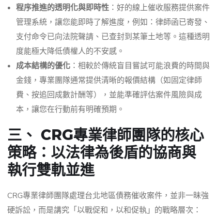
程序推進的透明化與即時性
：好的線上催收服務提供案件
管理系統，讓您能即時了解進度，例如：律師函已寄發、
支付命令已向法院聲請、已查封到某筆土地等。這種透明
度能極大降低債權人的不安感。
成本結構的優化
：相較於傳統盲目嘗試可能浪費的時間與
金錢，專業團隊通常提供清晰的報價結構（如固定律師
費、按追回成數計酬等），並能準確評估案件風險與成
本，讓您在行動前有明確預期。
三、 CRG專業律師團隊的核心
策略：以法律為後盾的協商與
執行雙軌並進
CRG專業律師團隊處理台北地區債務催收案件，並非一昧強
硬訴訟，而是講究「以戰促和，以和促執」的戰略層次：