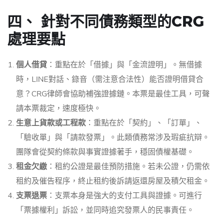
四、 針對不同債務類型的CRG
處理要點
個人借貸
：重點在於「借據」與「金流證明」。無借據
時，LINE對話、錄音（需注意合法性）能否證明借貸合
意？CRG律師會協助補強證據鏈。本票是最佳工具，可聲
請本票裁定，速度極快。
生意上貨款或工程款
：重點在於「契約」、「訂單」、
「驗收單」與「請款發票」。此類債務常涉及瑕疵抗辯。
團隊會從契約條款與事實證據著手，穩固債權基礎。
租金欠繳
：租約公證是最佳預防措施。若未公證，仍需依
租約及催告程序，終止租約後訴請返還房屋及積欠租金。
支票退票
：支票本身是強大的支付工具與證據。可進行
「票據權利」訴訟，並同時追究發票人的民事責任。