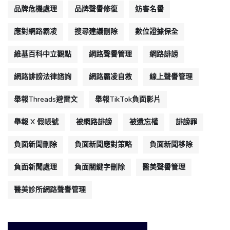
品牌危機處理
品牌聲譽修復
妨害名譽
應對網路霸凌
搜尋建議刪除
數位證據保全
維基百科中立觀點
網路聲譽管理
網路誹謗
網路誹謗法律諮詢
網路霸凌自救
線上聲譽管理
舉報Threads避雷文
舉報TikTok負面影片
舉報 X 假帳號
被網路誹謗
被遺忘權
誹謗罪
負面新聞刪除
負面新聞應對策略
負面新聞移除
負面新聞處理
負面關鍵字刪除
醫美聲譽管理
醫美診所網路聲譽管理