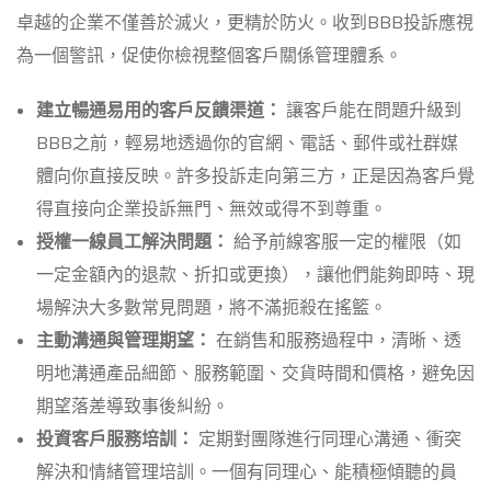
卓越的企業不僅善於滅火，更精於防火。收到BBB投訴應視
為一個警訊，促使你檢視整個客戶關係管理體系。
建立暢通易用的客戶反饋渠道：
讓客戶能在問題升級到
BBB之前，輕易地透過你的官網、電話、郵件或社群媒
體向你直接反映。許多投訴走向第三方，正是因為客戶覺
得直接向企業投訴無門、無效或得不到尊重。
授權一線員工解決問題：
給予前線客服一定的權限（如
一定金額內的退款、折扣或更換），讓他們能夠即時、現
場解決大多數常見問題，將不滿扼殺在搖籃。
主動溝通與管理期望：
在銷售和服務過程中，清晰、透
明地溝通產品細節、服務範圍、交貨時間和價格，避免因
期望落差導致事後糾紛。
投資客戶服務培訓：
定期對團隊進行同理心溝通、衝突
解決和情緒管理培訓。一個有同理心、能積極傾聽的員