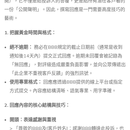
開），它不僅是給投訴人的答覆，更是給所有潛在客戶看的
一份「公開聲明」。因此，撰寫回應是一門需要高度技巧的
藝術。
1. 把握黃金時間與格式：
絕不逾期：
務必在BBB規定的截止日期前（通常是收到
通知後14天內）提交正式回應。逾期未回覆會被記錄為
「無回應」，對評級造成嚴重負面影響，並向公眾傳遞出
「此企業不重視客戶反饋」的強烈訊號。
使用專業格式：
回應應透過BBB提供的線上平台或指定
方式提交。內容應結構清晰、語氣專業、用字準確。
2. 回應內容的核心結構與技巧：
開頭：表達感謝與重視
> 「尊敬的BBB及[客戶姓名]：感謝BBB轉達此投訴，也