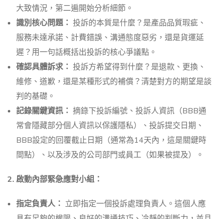
大致情況，第二遍開始分析細節。
識別核心問題：
投訴的本質是什麼？是產品品質瑕疵、
服務未達承諾、計費錯誤、溝通態度惡劣，還是貨運延
遲？用一句話概括出投訴的核心爭議點。
確認具體訴求：
投訴方希望得到什麼？是退款、更換、
維修、道歉，還是某種形式的補償？清楚對方的期望是談
判的基礎。
記錄關鍵資訊：
摘錄下投訴編號、投訴人資訊（BBB通
常會隱藏部分個人資訊以保護隱私）、投訴提交日期、
BBB設定的回覆截止日期（通常為14天內，這是關鍵時
間點）、以及涉及的公司部門或員工（如果被提及）。
2. 啟動內部緊急應對小組：
指定負責人：
立即指定一個投訴處理負責人。這個人應
具有足夠的權限、良好的溝通技巧、冷靜的判斷力，並且