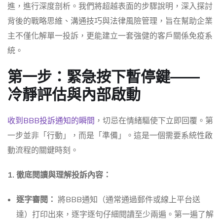
進，進行深度剖析。我們將超越表面的步驟說明，深入探討
背後的戰略思維、溝通技巧與法律風險管理，旨在幫助企業
主不僅化解單一投訴，更能建立一套強健的客戶關係免疫系
統。
第一步：緊急按下暫停鍵——
冷靜評估與內部啟動
收到BBB投訴通知的瞬間
，切忌在情緒驅使下立即回覆。第
一步並非「行動」，而是「準備」。這是一個需要系統性啟
動流程的關鍵時刻。
1. 徹底閱讀與理解投訴內容：
逐字審閱：
將BBB通知（通常通過郵件或線上平台送
達）打印出來，逐字逐句仔細閱讀至少兩遍。第一遍了解