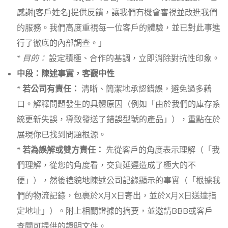
感謝[客戶姓名]提供反饋，讓我們有機會審視並改進我們
的服務。我們高度重視每一位客戶的體驗，並已對此事進
行了徹底的內部調查。」
*
目的：
設定積極、合作的基調，立即消除對抗性印象。
中段：陳述事實，客觀中性
*
若公司有責任：
清晰、簡潔地承認錯誤，避免過多藉
口。解釋問題發生的具體原因（例如「由於我們的庫存系
統更新失誤，導致發送了錯誤型號的產品」），重點在於
展現你已找到問題根源。
*
若為誤解或雙方責任：
先從客戶的角度表示理解（「我
們理解，從您的角度看，交貨延遲造成了極大的不
便」），然後禮貌地陳述公司記錄顯示的事實（「根據我
們的物流記錄，包裹於X月X日寄出，並於X月X日送達指
定地址」）。附上相關證據的摘要，並邀請BBB或客戶
查閱可提供的證明文件。