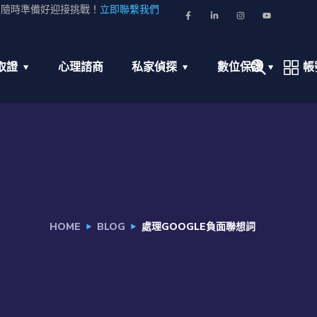
並隨時準備好迎接挑戰！
立即聯繫我們
取證
心理諮商
私家偵探
數位保護
帳
HOME
BLOG
處理GOOGLE負面聯想詞