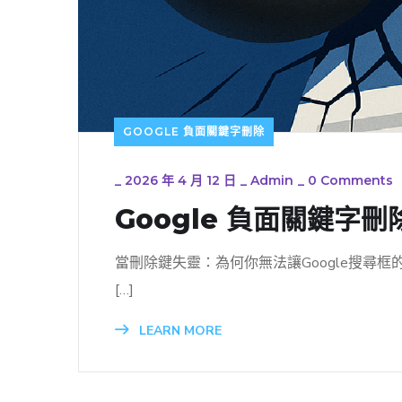
GOOGLE 負面關鍵字刪除
_
2026 年 4 月 12 日
_
Admin
_
0 Comments
Google 負面關鍵
當刪除鍵失靈：為何你無法讓Google搜尋框
[…]
LEARN MORE