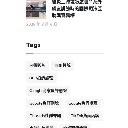
被炎上跨境怎處理？海外
網友誹謗時的國際司法互
助與管轄權
2026 年 8 月 6 日
Tags
AI假影片
BBB投訴
BBB投訴處理
Google商家負評刪除
Google負評刪除
Google負評處理
Threads社群守則
TikTok負面內容