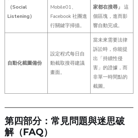
（Social
Mobile01、
家都在搜尋」
這
Listening）
Facebook 社團進
個區塊，進而影
行關鍵字掃描。
響自動完成。
當未來需要法律
訴訟時，你能提
設定程式每日自
出「持續性侵
自動化截圖備份
動截取搜尋建議
害」的證據，而
畫面。
非單一時間點的
截圖。
第四部分：常見問題與迷思破
解（FAQ）