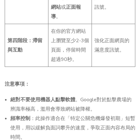
網站
或
正面報
訊號。
導
。
在你的官方網站
第四階段：滯留
上瀏覽至少2-3個
強化正面網頁的
與互動
頁面，停留時間
滿意度訊號。
超過90秒。
注意事項：
絕對不要使用機器人點擊軟體
。Google對於點擊農場的
辨識率極高，濫用會導致網站被降權。
頻率控制
：此操作適合在「特定公關危機爆發初期」短暫
使用，用以緩解負面詞攀升的速度，爭取正面內容布局的
時間。