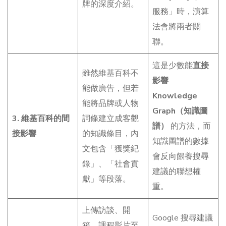
牌的深度介紹。
服務」時，演算
法會將兩者關
聯。
這是少數能
直接
雖然維基百科不
影響
能做廣告，但若
Knowledge
能將品牌或人物
Graph（知識圖
3. 維基百科的間
詞條建立成客觀
譜）
的方法，而
接影響
的知識條目，內
知識圖譜的數據
文包含「獲獎紀
會反向餵養搜尋
錄」、「社會貢
建議的聯想權
獻」等段落。
重。
上傳訪談、開
Google 搜尋建議
箱、課程影片至