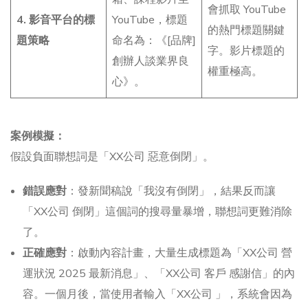
會抓取 YouTube
4. 影音平台的標
YouTube，標題
的熱門標題關鍵
題策略
命名為：《[品牌]
字。影片標題的
創辦人談業界良
權重極高。
心》。
案例模擬：
假設負面聯想詞是「XX公司 惡意倒閉」。
錯誤應對
：發新聞稿說「我沒有倒閉」，結果反而讓
「XX公司 倒閉」這個詞的搜尋量暴增，聯想詞更難消除
了。
正確應對
：啟動內容計畫，大量生成標題為「XX公司 營
運狀況 2025 最新消息」、「XX公司 客戶 感謝信」的內
容。一個月後，當使用者輸入「XX公司 」，系統會因為