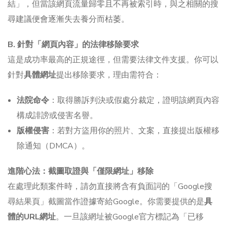
結」，但當該網頁流量歸零且不再被索引時，與之相關的搜
尋建議便會逐漸失去養分而枯萎。
B. 針對「網頁內容」的法律移除要求
這是成功率最高的正規途徑，但需要法律文件支援。你可以
針對
具體網址
提出移除要求，理由需符合：
法院命令
：取得勝訴判決或假處分裁定，證明該網頁內容
構成誹謗或侵害名譽。
版權侵害
：若對方盜用你的照片、文案，直接提出版權移
除通知（DMCA）。
進階心法：截圖取證與「僅限網址」移除
在處理此類案件時，請勿直接將含有負面詞的「Google搜
尋結果頁」截圖當作證據寄給Google。你需要提供的是
具
體的URL網址
。一旦該網址被Google官方標記為「已移