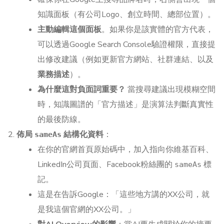
知識面板（有公司Logo、創立時間、總部位置）。
主動編輯這個面板
。如果你是該實體的官方代表，
可以透過Google Search Console驗證權限，直接提
出修改建議（例如更新官方網站、社群連結、以及
業務描述
）。
為什麼這對負面詞重要？
當搜尋建議出現模糊空間
時，知識圖譜的「官方描述」是演算法判斷真實性
的最後防線。
佈局
結構化資料
：
sameAs
在你的官網首頁原始碼中，加入指向你維基百科、
LinkedIn公司頁面、Facebook粉絲團的
標
sameAs
記。
這是在告訴Google：「這些地方講的XX公司，就
是我這個官網的XX公司。」