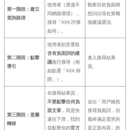
使用者（透過不
觀察目前負面聯
第一階段：建立
同網路環境），
想詞出現在第幾
查詢路徑
搜尋「XXX 評價
個建議選項。
如何」。
使用者刻意選取
含有負面詞的建
第二階段：點擊
進入搜尋結果
議
進行搜尋（例
導引
頁。
如點選「XXX 倒
閉」）。
在搜尋結果頁，
不要點擊任何負
送出「用戶雖然
面文章
，而是快
搜尋負面詞，但
第三階段：意圖
速往下滑，找到
最終滿足需求的
轉移
並點擊你的
官方
是正面內容」的