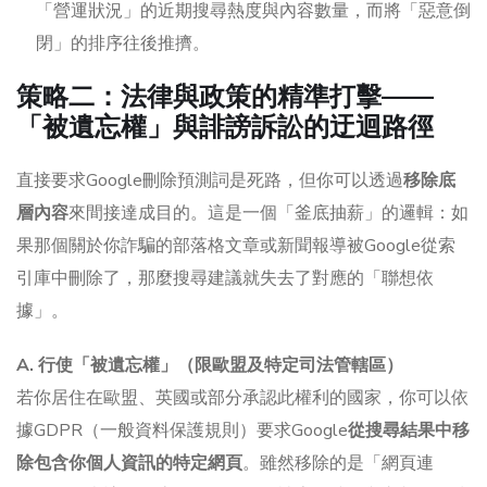
「營運狀況」的近期搜尋熱度與內容數量，而將「惡意倒
閉」的排序往後推擠。
策略二：法律與政策的精準打擊——
「被遺忘權」與誹謗訴訟的迂迴路徑
直接要求Google刪除預測詞是死路，但你可以透過
移除底
層內容
來間接達成目的。這是一個「釜底抽薪」的邏輯：如
果那個關於你詐騙的部落格文章或新聞報導被Google從索
引庫中刪除了，那麼搜尋建議就失去了對應的「聯想依
據」。
A. 行使「被遺忘權」（限歐盟及特定司法管轄區）
若你居住在歐盟、英國或部分承認此權利的國家，你可以依
據GDPR（一般資料保護規則）要求Google
從搜尋結果中移
除包含你個人資訊的特定網頁
。雖然移除的是「網頁連