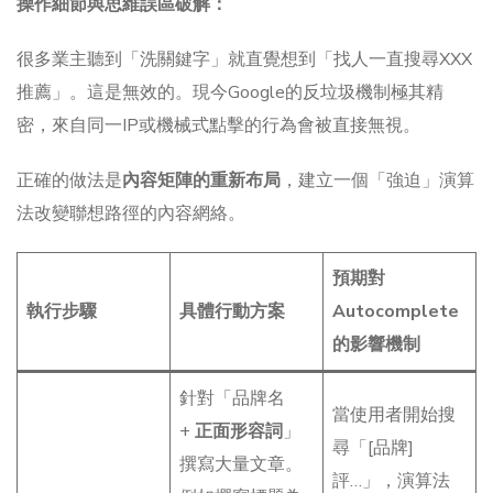
操作細節與思維誤區破解：
很多業主聽到「洗關鍵字」就直覺想到「找人一直搜尋XXX
推薦」。這是無效的。現今Google的反垃圾機制極其精
密，來自同一IP或機械式點擊的行為會被直接無視。
正確的做法是
內容矩陣的重新布局
，建立一個「強迫」演算
法改變聯想路徑的內容網絡。
預期對
執行步驟
具體行動方案
Autocomplete
的影響機制
針對「品牌名
當使用者開始搜
+
正面形容詞
」
尋「[品牌]
撰寫大量文章。
評…」，演算法