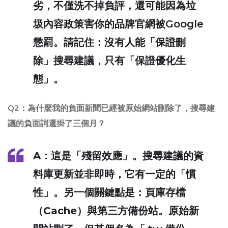
劣，不僅洗不掉負評，還可能因為
垃
圾內容政策
害你的品牌官網被Google
懲罰。請記住：
沒有人能「保證刪
除」搜尋建議
，只有「保證優化生
態」。
Q2：為什麼我的負面新聞已經被原始網站刪除了，搜尋建
議的負面詞還掛了三個月？
A
：這是「殘留效應」。搜尋建議的資
料庫更新並非即時，它有一定的「慣
性」。另一個關鍵點是：
頁庫存檔
（Cache）與第三方備份站
。原始新