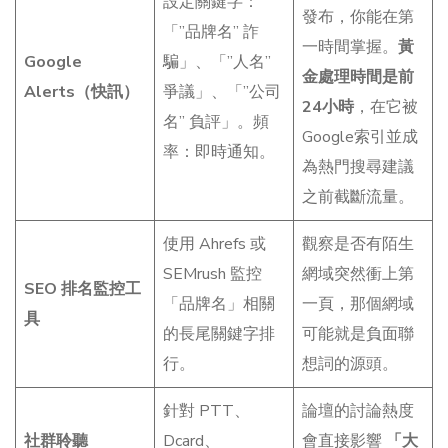
設定關鍵字：
發布，你能在第
「”品牌名” 詐
一時間掌握。
黃
Google
騙」、「”人名”
金處理時間是前
Alerts（快訊）
爭議」、「”公司
24小時
，在它被
名” 負評」。頻
Google索引並成
率：即時通知。
為熱門搜尋建議
之前截斷流量。
使用 Ahrefs 或
觀察是否有陌生
SEMrush 監控
網域突然衝上第
SEO 排名監控工
「品牌名」相關
一頁，那個網域
具
的長尾關鍵字排
可能就是負面聯
行。
想詞的源頭。
針對 PTT、
論壇的討論熱度
社群聆聽
Dcard、
會直接影響
「大