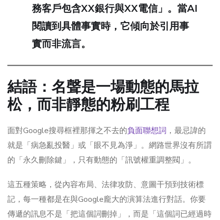
務客戶包含XX銀行與XX電信」。當AI
閱讀到具體事實時，它傾向於引用事
實而非流言。
結語：名聲是一場動態的馬拉
松，而非靜態的粉刷工程
面對Google搜尋框裡那揮之不去的
負面聯想詞
，最忌諱的
就是「病急亂投醫」或「眼不見為淨」。網路世界沒有所謂
的「永久刪除鍵」，只有動態的「訊號權重調整閥」。
這五種策略，從內容布局、法律攻防、意圖干預到技術標
記，每一種都是在與Google龐大的演算法進行對話。你要
傳遞的訊息不是「把這個詞刪掉」，而是「這個詞已經過時