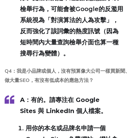
檢舉行為，可能會被Google的反濫用
系統視為「對演算法的人為攻擊」，
反而
強化
了該詞彙的熱度訊號（因為
短時間內大量查詢檢舉介面也算一種
搜尋行為變體）。
Q4：我是小品牌或個人，沒有預算像大公司一樣買新聞、
做大量SEO，有沒有低成本的應急方法？
A
：有的。請專注在
Google
Sites
與
LinkedIn 個人檔案
。
用你的本名或品牌名申請一個