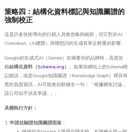
策略四：結構化資料標記與知識圖譜的
強制校正
這是許多技術導向的行銷人員會忽略的細節，但它對於AI
Overviews（AI總覽）與聯想詞的生成有舉足輕重的影響。
Google的生成式AI（Gemini）在摘要你的品牌時，高度依
賴
結構化資料（
Schema.org
）
。如果你網站上的Schema標
記錯誤，或是Google知識圖譜（Knowledge Graph）裡存有
舊的負面資訊，AI可能會自動補全一句：「根據網友討論，
該公司似乎涉及爭議…」。
具體執行方針：
申請並驗證知識圖譜面板
：
確保你在Google上搜尋品牌名時，右側會出現一個