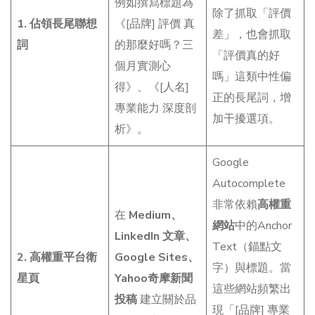
例如撰寫標題為
除了抓取「評價
1. 佔領長尾聯想
《[品牌] 評價 真
差」，也會抓取
詞
的那麼好嗎？三
「評價真的好
個月實測心
嗎」這類中性偏
得》、《[人名]
正的長尾詞，增
專業能力 深度剖
加干擾選項。
析》。
Google
Autocomplete
非常依賴
高權重
在
Medium、
網站
中的Anchor
LinkedIn 文章、
Text（錨點文
2. 高權重平台衛
Google Sites、
字）與標題。當
星頁
Yahoo奇摩新聞
這些網站頻繁出
投稿
建立關於品
現「[品牌] 專業