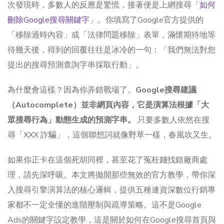
次發現時，多數人的反應是驚慌，接著便是上網搜尋「
如何
刪除Google搜尋關鍵字
」。你填寫了Google官方提供的
「移除過時內容」或「法律問題移除」表單，滿懷期待地等
待幾天後，得到的回覆往往是冰冷的一句：「我們無法對您
提出的搜尋預測查詢字串採取行動」。
為什麼會這樣？因為你弄錯戰場了。
Google搜尋建議
（Autocomplete）並非網頁內容，它是演算法根據「大
眾搜尋行為」動態生成的預測字串。
只要多數人依然在搜
尋「XXX 詐騙」，這個聯想詞就像野草一樣，春風吹又生。
如果你正卡在這個死胡同裡，甚至花了冤枉錢找錯廠商處
理，請先深呼吸。本文將拋開那些無效的官方教學，帶你深
入搜尋引擎演算法的核心邏輯，提供五種連資深數位行銷專
家都不一定全懂的進階壓制與疏導策略。這不是Google
Ads的關鍵字設定教學，這是關於如何在Google搜尋首頁與