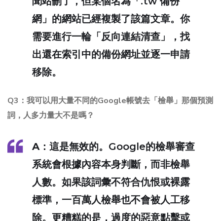
聞站刪了，但某個名為「.tw 備份
網」的網站已經複製了該篇文章。你
需要進行一輪「反向連結清查」，找
出還在索引中的備份網址並逐一申請
移除。
Q3：我可以用大量不同的Google帳號去「檢舉」那個預測
詞，人多力量大不是嗎？
A
：這是無效的。Google的檢舉審查
系統會根據
內容本身
判斷，而非
檢舉
人數
。如果該詞彙不符合仇恨或裸露
標準，一百萬人檢舉也不會被人工移
除。更糟糕的是，過度的惡意點擊或