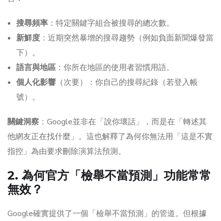
搜尋頻率
：特定關鍵字組合被搜尋的總次數。
新鮮度
：近期突然暴增的搜尋趨勢（例如負面新聞爆發當
下）。
語言與地區
：你所在地區的使用者習慣用語。
個人化影響
（次要）：你自己的搜尋紀錄（若登入帳
號）。
關鍵洞察
：Google並非在「說你壞話」，而是在「轉述其
他網友正在找什麼」。這也解釋了為何你無法用「這是不實
指控」為由要求刪除演算法預測。
2. 為何官方「檢舉不當預測」功能常常
無效？
Google確實提供了一個「檢舉不當預測」的管道。但根據