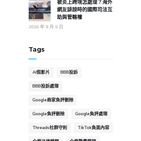
被炎上跨境怎處理？海外
網友誹謗時的國際司法互
助與管轄權
2026 年 8 月 6 日
Tags
AI假影片
BBB投訴
BBB投訴處理
Google商家負評刪除
Google負評刪除
Google負評處理
Threads社群守則
TikTok負面內容