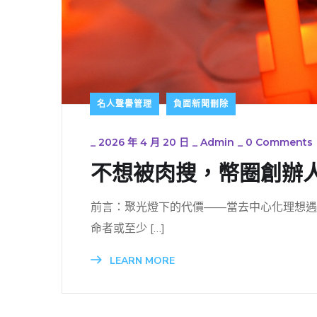
名人聲譽管理
負面新聞刪除
_
2026 年 4 月 20 日
_
Admin
_
0 Comments
不想被肉搜，幣圈創辦
前言：聚光燈下的代價——當去中心化理想遇
命者或至少 […]
LEARN MORE