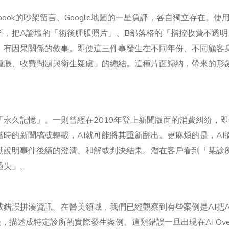
book的吵架留言、Google地圖的一星負評，各自獨立存在。使
料，把A論壇的「術後腫脹照片」、B部落格的「指控收費不透明
、有因果關係的敘事。即便這三件事發生在不同年份、不同顧客身
腫脹、收費問題與衛生疑慮」的總結。這種片面歸納，帶來的形
「永久記憶」。一則曾經在2019年登上新聞版面的消費糾紛，
時的新聞稿或轉載，AI就可能將其重新翻出。更麻煩的是，AI
動說明事件後續的澄清、和解或判決結果。潛在客戶看到「某診
過失」。
或錯誤拼湊資訊。在醫美領域，我們已經觀察到有些案例是AI把
述成特定診所的實際發生案例。這類錯誤一旦出現在AI Overv