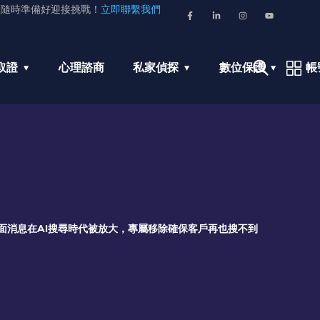
並隨時準備好迎接挑戰！
立即聯繫我們
取證
心理諮商
私家偵探
數位保護
帳
面消息在AI搜尋時代被放大，專屬移除確保客戶再也搜不到