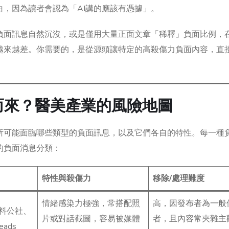
，因為讀者會認為「AI講的應該有憑據」。
負面訊息自然沉沒，或是僅用大量正面文章「稀釋」負面比例，在
越來越差。你需要的，是從源頭讓特定的高殺傷力負面內容，直
而來？醫美產業的風險地圖
所可能面臨哪些類型的負面訊息，以及它們各自的特性。每一種
的負面消息分類：
特性與殺傷力
移除/處理難度
情緒感染力極強，常搭配照
高，因發布者為一般
爆料公社、
片或對話截圖，容易被媒體
者，且內容常夾雜主
eads