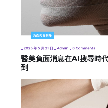
負面內容刪除
_
2026 年 5 月 21 日
_
Admin
_
0 Comments
醫美負面消息在AI搜尋時
到