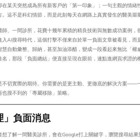
卻在某天突然成為所有新客戶的「第一印象」；一句主觀的情緒
方。這不是科幻情節，而是此刻每天在網路上真實發生的醫美噩
醫師、一間診所，花費十幾年累積的精良技術與無數成功案例，
進入AI搜尋時代，這個打擊不僅來自於單一負面文章被看見，而
智慧自動彙整、歸納，甚至加油添醋，變成一段看起來無比「權
姓名，那段「負面總結」便直接呈現在眼前，連點進網頁求證的
是不切實際的期待。你需要的是更主動、更徹底的解決方案——
再也搜不到的「專屬移除」策略。
理」負面消息
想了解一間醫美診所，會在Google打上關鍵字，瀏覽搜尋結果