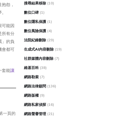
搜尋結果移除
(10)
性抱怨，
夢。
數位口碑
(1)
數位隱私保護
(1)
很可能因
數位風險保護
(4)
是所有分
法院紀錄刪除
(29)
威」的負
機會都可
生成式AI內容刪除
(19)
社群媒體內容刪除
(7)
維基百科
(38)
一套能
讓
網路勒索
(7)
網路法律顧問
(136)
網路版權
(9)
網路私家偵探
(16)
第一頁的
網路聲譽管理
(21)