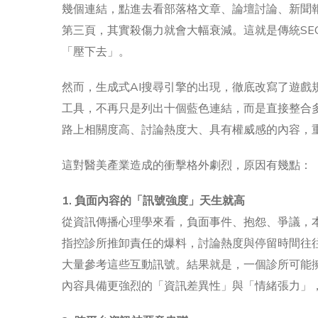
幾個連結，點進去看部落格文章、論壇討論、新聞
第三頁，其實殺傷力就會大幅衰減。這就是傳統S
「壓下去」。
然而，生成式AI搜尋引擎的出現，徹底改寫了遊戲規則。以Goog
工具，不再只是列出十個藍色連結，而是直接整合
路上相關度高、討論熱度大、具有權威感的內容，
這對醫美產業造成的衝擊格外劇烈，原因有幾點：
1. 負面內容的「訊號強度」天生就高
從資訊傳播心理學來看，負面事件、抱怨、爭議，
指控診所推卸責任的爆料，討論熱度與停留時間往
大量參考這些互動訊號。結果就是，一個診所可能擁
內容具備更強烈的「資訊差異性」與「情緒張力」