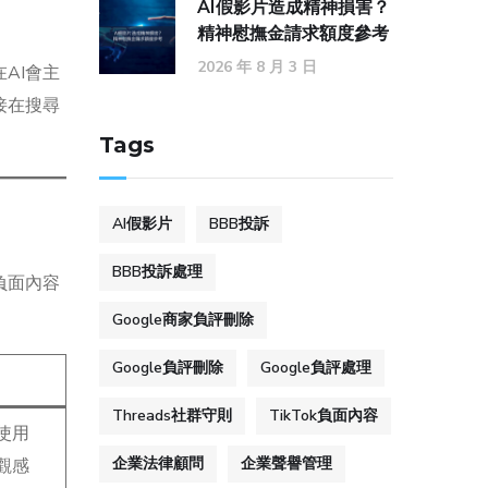
AI假影片造成精神損害？
精神慰撫金請求額度參考
2026 年 8 月 3 日
AI會主
接在搜尋
Tags
AI假影片
BBB投訴
BBB投訴處理
負面內容
Google商家負評刪除
Google負評刪除
Google負評處理
Threads社群守則
TikTok負面內容
使用
企業法律顧問
企業聲譽管理
觀感