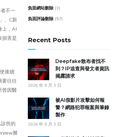
負面網站刪除
(3)
用者不一
負面評論刪除
(67)
」、C新
上，AI
象損害是
Recent Posts
Deepfake散布者找不
到？IP追查與發文者資訊
即使後續
揭露請求
摘要往往
2026 年 8 月 3 日
所曾因醫
被AI假影片攻擊如何報
警？網路犯罪報案與筆錄
製作
A診所的
2026 年 8 月 3 日
iew層