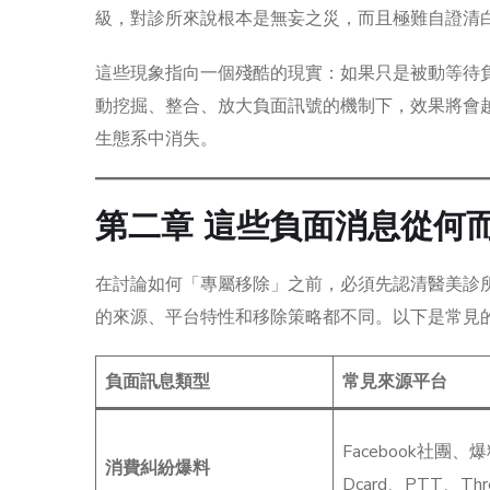
級，對診所來說根本是無妄之災，而且極難自證清白
這些現象指向一個殘酷的現實：如果只是被動等待
動挖掘、整合、放大負面訊號的機制下，效果將會
生態系中消失。
第二章 這些負面消息從何
在討論如何「專屬移除」之前，必須先認清醫美診
的來源、平台特性和移除策略都不同。以下是常見
負面訊息類型
常見來源平台
Facebook社團、
消費糾紛爆料
Dcard、PTT、Thr