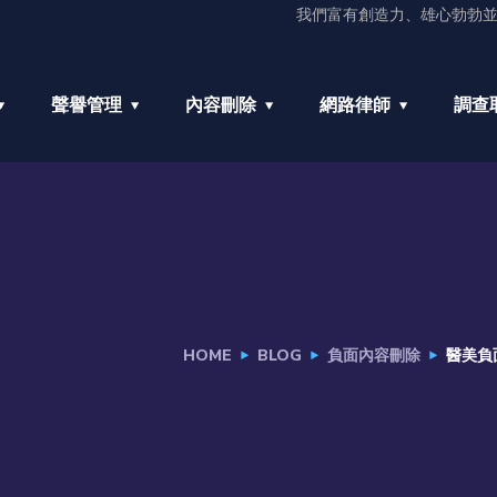
我們富有創造力、雄心勃勃
聲譽管理
內容刪除
網路律師
調查
HOME
BLOG
負面內容刪除
醫美負