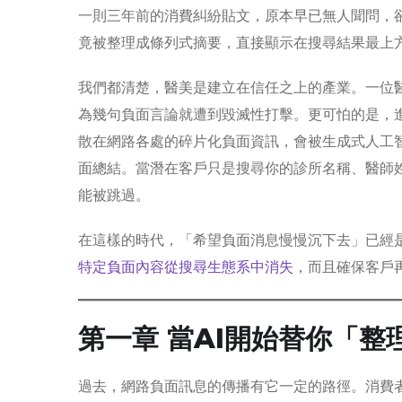
一則三年前的消費糾紛貼文，原本早已無人聞問，
竟被整理成條列式摘要，直接顯示在搜尋結果最上
我們都清楚，醫美是建立在信任之上的產業。一位
為幾句負面言論就遭到毀滅性打擊。更可怕的是，
散在網路各處的碎片化負面資訊，會被生成式人工
面總結。當潛在客戶只是搜尋你的診所名稱、醫師
能被跳過。
在這樣的時代，「希望負面消息慢慢沉下去」已經
特定負面內容從搜尋生態系中消失
，而且確保客戶
第一章 當AI開始替你「整
過去，網路負面訊息的傳播有它一定的路徑。消費者