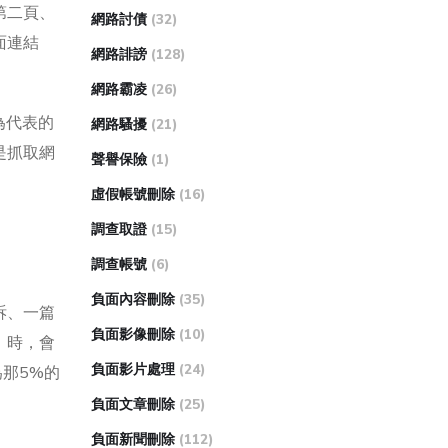
第二頁、
網路討債
(32)
面連結
網路誹謗
(128)
網路霸凌
(26)
等為代表的
網路騷擾
(21)
是抓取網
聲譽保險
(1)
虛假帳號刪除
(16)
調查取證
(15)
調查帳號
(6)
負面內容刪除
(35)
訴、一篇
負面影像刪除
(10)
」時，會
負面影片處理
(24)
那5%的
負面文章刪除
(25)
負面新聞刪除
(112)