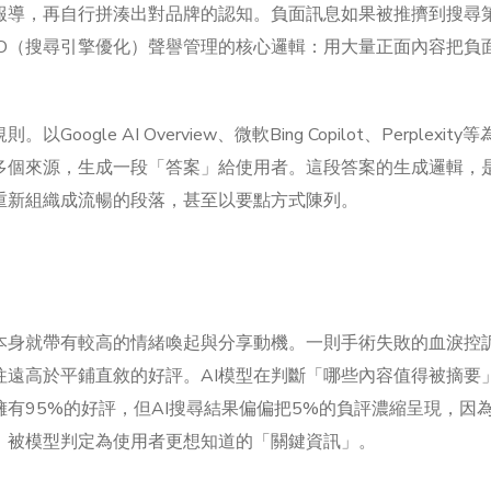
報導，再自行拼湊出對品牌的認知。負面訊息如果被推擠到搜尋
EO（搜尋引擎優化）聲譽管理的核心邏輯：用大量正面內容把負
le AI Overview、微軟Bing Copilot、Perplexity
多個來源，生成一段「答案」給使用者。這段答案的生成邏輯，
重新組織成流暢的段落，甚至以要點方式陳列。
本身就帶有較高的情緒喚起與分享動機。一則手術失敗的血淚控
往遠高於平鋪直敘的好評。AI模型在判斷「哪些內容值得被摘要
有95%的好評，但AI搜尋結果偏偏把5%的負評濃縮呈現，因為
，被模型判定為使用者更想知道的「關鍵資訊」。