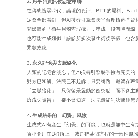
2. 跨平台資訊被惡意串聯
在傳統搜尋時代，論壇的負評、PTT的爆料、Face
定會全部看到。但AI搜尋引擎會跨平台爬梳這些資
聞媒體的「衛生局稽查瑕疵」，串成一段有時間線
也可能生成類似「該診所多次發生術後爭議，包含
乘數效應。
3. 永久記憶與去脈絡化
人類的記憶會淡忘，但AI搜尋引擎幾乎擁有完美的
雙方已和解、法院已不起訴，只要網路上還留存著當
「去脈絡化」，只保留最聳動的衝突點，而不會主
療疏失被告」，卻不會知道「法院最終判決醫師無
4. 生成結果的「幻覺」風險
生成式AI有產生「幻覺」的可能，也就是無中生有
負評套用在B診所上，或是把某個療程的一般性風險，描