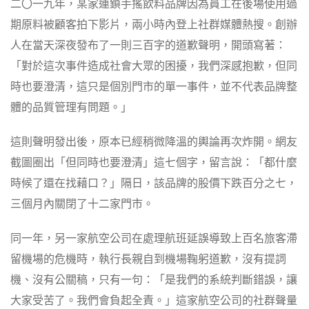
二〇一九年，某家連鎖手搖飲料品牌因為員工在後場使用過
期原料被顧客拍下影片，兩小時內登上社群媒體熱搜。創辦
人在當天深夜發布了一則三百字的道歉聲明，開頭寫著：
「對於這次事件造成社會大眾的困擾，我們深感抱歉，但同
時也要澄清，這只是個別門市的單一事件，並不代表品牌整
體的品質管理有問題。」
這則聲明發出後，原本已經稍微降溫的輿論再次炸開。網友
截圖圈出「但同時也要澄清」這七個字，留言說：「都什麼
時候了還在找藉口？」隔日，該品牌的股價下跌百分之七，
三個月內關閉了十二家門市。
同一年，另一家航空公司在處理航班延誤導致上百名旅客滯
留機場的危機時，執行長親自到機場鞠躬道歉，沒有提詞
機、沒有公關稿，只有一句：「是我們的系統判斷錯誤，讓
大家受苦了。我們會負起全責。」這家航空公司的社群聲量