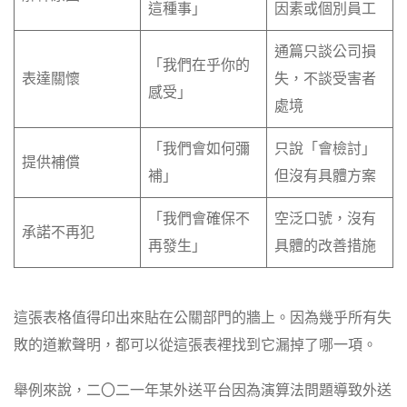
這種事」
因素或個別員工
通篇只談公司損
「我們在乎你的
表達關懷
失，不談受害者
感受」
處境
「我們會如何彌
只說「會檢討」
提供補償
補」
但沒有具體方案
「我們會確保不
空泛口號，沒有
承諾不再犯
再發生」
具體的改善措施
這張表格值得印出來貼在公關部門的牆上。因為幾乎所有失
敗的道歉聲明，都可以從這張表裡找到它漏掉了哪一項。
舉例來說，二〇二一年某外送平台因為演算法問題導致外送