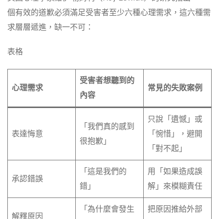
個有效的道歉必須滿足受害者至少六種心理需求，這六種需
求層層遞進，缺一不可：
表格
受害者想聽到的
心理需求
常見的失敗案例
內容
只說「遺憾」或
「我們真的感到
表達悔意
「惋惜」，避開
很抱歉」
「對不起」
「這是我們的
用「如果造成誤
承認錯誤
錯」
解」來模糊責任
「為什麼會發生
把原因推給外部
解釋原因