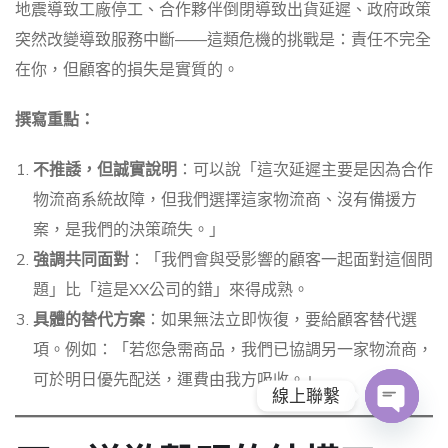
地震導致工廠停工、合作夥伴倒閉導致出貨延遲、政府政策
突然改變導致服務中斷——這類危機的挑戰是：責任不完全
在你，但顧客的損失是實質的。
撰寫重點：
不推諉，但誠實說明
：可以說「這次延遲主要是因為合作
物流商系統故障，但我們選擇這家物流商、沒有備援方
案，是我們的決策疏失。」
強調共同面對
：「我們會與受影響的顧客一起面對這個問
題」比「這是XX公司的錯」來得成熟。
具體的替代方案
：如果無法立即恢復，要給顧客替代選
項。例如：「若您急需商品，我們已協調另一家物流商，
可於明日優先配送，運費由我方吸收。」
線上聯繫
O