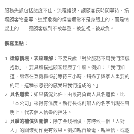
服務失誤包括態度不佳、流程錯誤、讓顧客長時間等待、損
壞顧客物品等。這類危機的傷害通常不是身體上的，而是情
感上的——讓顧客感到不被尊重、被忽視、被欺負。
撰寫重點：
還原情境，表達理解
：不要只說「對於服務不周我們深感
抱歉」，要具體描述顧客經歷了什麼。例如：「我們知
道，讓您在登機櫃檯前等待三小時，錯過了與家人重要的
約定，這種被忽視的感受是我們造成的。」
具名道歉
：如果情況允許，由最高負責人具名道歉，比
「本公司」來得有溫度。執行長或創辦人的名字出現在聲
明上，代表個人信譽的押注。
具體的補償與關懷
：除了金錢補償，有時候一個「人對
人」的關懷動作更有效果。例如親自致電、親筆信、或邀