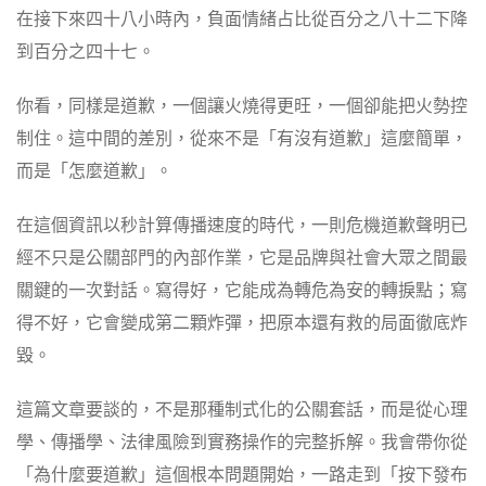
在接下來四十八小時內，負面情緒占比從百分之八十二下降
到百分之四十七。
你看，同樣是道歉，一個讓火燒得更旺，一個卻能把火勢控
制住。這中間的差別，從來不是「有沒有道歉」這麼簡單，
而是「怎麼道歉」。
在這個資訊以秒計算傳播速度的時代，一則危機道歉聲明已
經不只是公關部門的內部作業，它是品牌與社會大眾之間最
關鍵的一次對話。寫得好，它能成為轉危為安的轉捩點；寫
得不好，它會變成第二顆炸彈，把原本還有救的局面徹底炸
毀。
這篇文章要談的，不是那種制式化的公關套話，而是從心理
學、傳播學、法律風險到實務操作的完整拆解。我會帶你從
「為什麼要道歉」這個根本問題開始，一路走到「按下發布