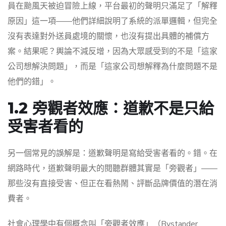
員在颱風天被迫冒險上線，平台最初的聲明只滿足了「解釋
原因」這一項——他們詳細說明了系統的派單邏輯，但完全
沒有表達對外送員處境的關懷，也沒有提出具體的補償方
案。結果呢？輿論不減反增，因為大眾感受到的不是「這家
公司想解決問題」，而是「這家公司想解釋為什麼問題不是
他們的錯」。
1.2 旁觀者效應：道歉不是只給
受害者看的
另一個常見的誤解是：道歉聲明是寫給受害者看的。錯。在
網路時代，道歉聲明最大的閱聽群體其實是「旁觀者」——
那些沒有直接受害、但正在看熱鬧、評斷品牌價值的潛在消
費者。
社會心理學中有個概念叫「旁觀者效應」（Bystander