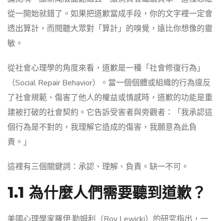
從一開始就錯了。如果把道歉當成手段，你的文字裡一定會
透出算計，而閱聽大眾對「算計」的嗅覺，遠比你想像的靈
敏。
從社會心理學的角度來看，道歉是一種「社會修復行為」
（Social Repair Behavior）。當一個個體或組織的行為違反
了社會規範、傷害了他人的權益或情感時，道歉的功能是重
建被打破的社會契約。它告訴受害者與旁觀者：「我承認這
個行為是不對的，我理解它造成的傷害，我願意為此負
責。」
這裡有三個關鍵詞：承認、理解、負責。缺一不可。
1.1 為什麼人們需要聽到道歉？
美國心理學家羅伊·勒姆利（Roy Lewicki）的研究指出，一