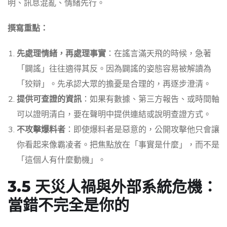
明、訊息混亂、情緒先行。
撰寫重點：
先處理情緒，再處理事實
：在謠言滿天飛的時候，急著
「闢謠」往往適得其反。因為闢謠的姿態容易被解讀為
「狡辯」。先承認大眾的擔憂是合理的，再逐步澄清。
提供可查證的資訊
：如果有數據、第三方報告、或時間軸
可以證明清白，要在聲明中提供連結或說明查證方式。
不攻擊爆料者
：即使爆料者是惡意的，公開攻擊他只會讓
你看起来像霸凌者。把焦點放在「事實是什麼」，而不是
「這個人有什麼動機」。
3.5 天災人禍與外部系統危機：
當錯不完全是你的