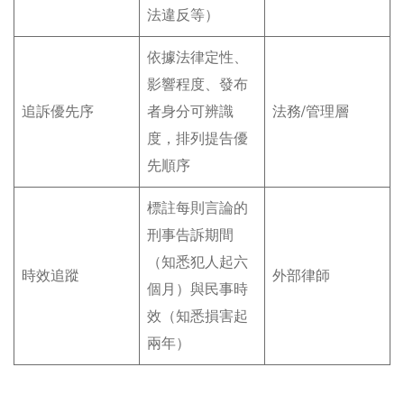
法違反等）
依據法律定性、
影響程度、發布
追訴優先序
者身分可辨識
法務/管理層
度，排列提告優
先順序
標註每則言論的
刑事告訴期間
（知悉犯人起六
時效追蹤
外部律師
個月）與民事時
效（知悉損害起
兩年）