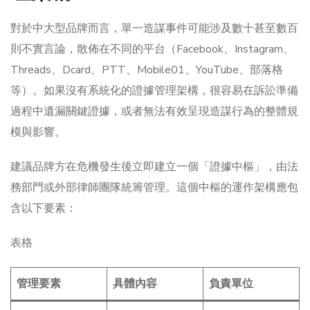
對於中大型品牌而言，單一造謀事件可能涉及數十甚至數百
則不實言論，散佈在不同的平台（Facebook、Instagram、
Threads、Dcard、PTT、Mobile01、YouTube、部落格
等）。如果沒有系統化的證據管理架構，很容易在訴訟準備
過程中遺漏關鍵證據，或者無法有效呈現造謀行為的整體規
模與影響。
建議品牌方在危機發生後立即建立一個「證據中樞」，由法
務部門或外部律師團隊統籌管理。這個中樞的運作架構應包
含以下要素：
表格
管理要素
具體內容
負責單位