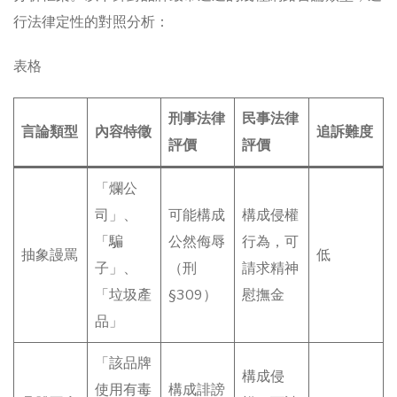
行法律定性的對照分析：
表格
刑事法律
民事法律
言論類型
內容特徵
追訴難度
評價
評價
「爛公
司」、
可能構成
構成侵權
「騙
公然侮辱
行為，可
抽象謾罵
低
子」、
（刑
請求精神
「垃圾產
§309）
慰撫金
品」
「該品牌
構成侵
使用有毒
構成誹謗