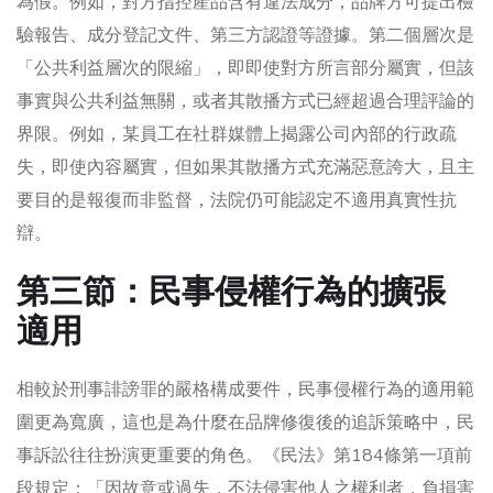
為假。例如，對方指控產品含有違法成分，品牌方可提出檢
驗報告、成分登記文件、第三方認證等證據。第二個層次是
「公共利益層次的限縮」，即即使對方所言部分屬實，但該
事實與公共利益無關，或者其散播方式已經超過合理評論的
界限。例如，某員工在社群媒體上揭露公司內部的行政疏
失，即使內容屬實，但如果其散播方式充滿惡意誇大，且主
要目的是報復而非監督，法院仍可能認定不適用真實性抗
辯。
第三節：民事侵權行為的擴張
適用
相較於刑事誹謗罪的嚴格構成要件，民事侵權行為的適用範
圍更為寬廣，這也是為什麼在品牌修復後的追訴策略中，民
事訴訟往往扮演更重要的角色。《民法》第184條第一項前
段規定：「因故意或過失，不法侵害他人之權利者，負損害