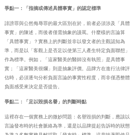
爭點一：「指摘或傳述具體事實」的認定標準
誹謗罪與公然侮辱罪的最大區別在於，前者必須涉及「具體
事實」的陳述，而後者僅需抽象的謾罵。什麼樣的言論算
「具體事實」？實務上的判斷並非以發文者的主觀認知為
準，而是以「客觀上是否足以使第三人產生特定負面聯想」
作為標準。例如，「這家醫美的醫師沒有執照」是具體事
實；「這家醫美很爛」則是抽象評價。品牌方在進行法律評
估時，必須逐句分析負面言論的事實性程度，而非僅憑整體
負面感受來決定是否提告。
爭點二：「足以毀損名譽」的判斷時點
這裡存在一個實務上的微妙問題：名譽毀損的判斷，應該以
言論發布時的社會脈絡為準，還是以品牌提起告訴時的狀態
為準？多數實務見解採取「發布時」標準，這意味著即使品