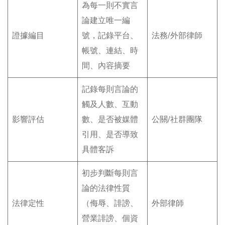
為每一則不實言
論建立唯一編
證據編目
號，記錄平台、
法務/外部律師
帳號、連結、時
間、內容摘要
記錄每則言論的
觸及人數、互動
影響評估
數、是否被媒體
公關/社群團隊
引用、是否導致
具體客訴
初步判斷每則言
論的法律性質
法律定性
（侮辱、誹謗、
外部律師
營業誹謗、個資