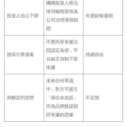
機構投資人將法
律消極態度視為
投資人信心下降
年度財報週期
公司治理薄弱指
標
不實內容未被法
院認定為假，平
搜尋引擎遺毒
持續存在
台缺乏強制下架
依據
未來任何爭議
中，對方可援引
和解談判劣勢
「過往未追訴」
不定期
作為品牌默認指
控有據的證據