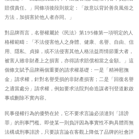
賠償責任。」同條項後段則規定：「故意以背於善良風俗之
方法，加損害於他人者亦同。」
對品牌而言，名譽權屬於《民法》第195條第一項明定的人
格權範疇：「不法侵害他人之身體、健康、名譽、自由、信
用、隱私、貞操，或不法侵害其他人格法益而情節重大者，
被害人雖非財產上之損害，亦得請求賠償相當之金額。」這
個條文賦予品牌兩個重要的請求權基礎：一是「精神慰撫
金」請求權，針對名譽受損的非財產損害；二是「回復名譽
之適當處分」請求權，例如要求法院判命造謀者刊登道歉啟
事或刪除不實內容。
民事侵權行為的優勢在於，它不要求言論必須達到「誹謗
罪」的刑事門檻。即使某一則負評因為事實性不夠具體而無
法構成刑事誹謗，只要該言論在客觀上降低了品牌的社會評