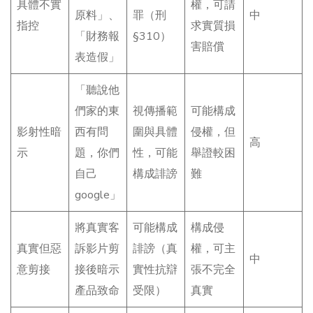
具體不實
權，可請
原料」、
罪（刑
中
指控
求實質損
「財務報
§310）
害賠償
表造假」
「聽說他
們家的東
視傳播範
可能構成
影射性暗
西有問
圍與具體
侵權，但
高
示
題，你們
性，可能
舉證較困
自己
構成誹謗
難
google」
將真實客
可能構成
構成侵
真實但惡
訴影片剪
誹謗（真
權，可主
中
意剪接
接後暗示
實性抗辯
張不完全
產品致命
受限）
真實