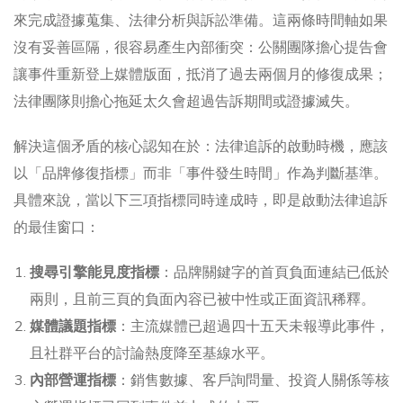
來完成證據蒐集、法律分析與訴訟準備。這兩條時間軸如果
沒有妥善區隔，很容易產生內部衝突：公關團隊擔心提告會
讓事件重新登上媒體版面，抵消了過去兩個月的修復成果；
法律團隊則擔心拖延太久會超過告訴期間或證據滅失。
解決這個矛盾的核心認知在於：法律追訴的啟動時機，應該
以「品牌修復指標」而非「事件發生時間」作為判斷基準。
具體來說，當以下三項指標同時達成時，即是啟動法律追訴
的最佳窗口：
搜尋引擎能見度指標
：品牌關鍵字的首頁負面連結已低於
兩則，且前三頁的負面內容已被中性或正面資訊稀釋。
媒體議題指標
：主流媒體已超過四十五天未報導此事件，
且社群平台的討論熱度降至基線水平。
內部營運指標
：銷售數據、客戶詢問量、投資人關係等核