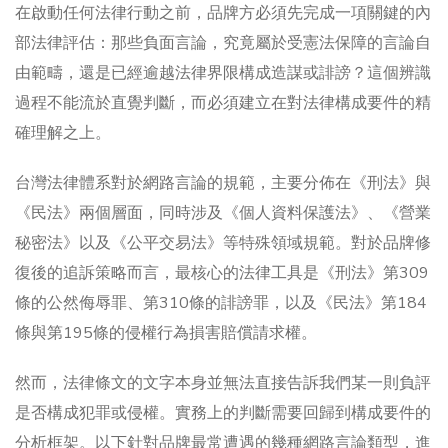
在啟動任何法律行動之前，品牌方必須先完成一項關鍵的內
部法律評估：那些負面言論，究竟屬於受憲法保障的言論自
由範疇，還是已經逾越法律界限構成造謀或誹謗？這個辨識
過程不能流於直覺判斷，而必須建立在對法律構成要件的精
確理解之上。
台灣法律體系對於網路言論的規範，主要分佈在《刑法》與
《民法》兩個層面，同時涉及《個人資料保護法》、《營業
秘密法》以及《公平交易法》等特殊領域規範。對於品牌修
復後的追訴策略而言，最核心的法律工具是《刑法》第309
條的公然侮辱罪、第310條的誹謗罪，以及《民法》第184
條與第195條的侵權行為損害賠償請求權。
然而，法律條文的文字本身並無法直接告訴我們某一則負評
是否構成犯罪或侵權。實務上的判斷需要回歸到構成要件的
分析框架。以下針對品牌最常遭遇的幾種網路言論類型，進