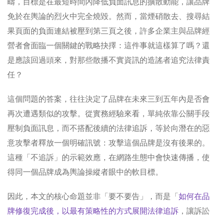
疇，目標是在最短時間內降低負面訊息的擴散動能，讓品牌
免於在輿論的烈火中完全燒毀。然而，當煙硝散去、搜尋結
果頁面的負面連結被壓到第三頁之後，許多企業主與品牌經
營者會面臨一個關鍵的戰略抉擇：這件事就這樣算了嗎？還
是應該回過頭來，對那些散播不實資訊的造謠者追究法律責
任？
這個問題的答案，往往決定了品牌在未來三到五年內是否會
再次遭遇類似的攻擊。從實務經驗來看，單純依靠公關手段
壓制負面訊息，而不搭配後續的法律追訴，等於向潛在的惡
意攻擊者釋放一個明確訊號：攻擊這個品牌是沒有後果的。
這種「不追訴」的示範效應，在網路生態中會快速傳播，使
得同一個品牌成為輿論操縱者眼中的軟目標。
因此，本文的核心命題並非「要不要告」，而是「
如何在品
牌修復完成後，以最有策略性的方式展開法律追訴
，讓訴訟