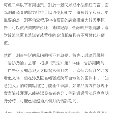
可處二年以下有期徒刑。對於一般民眾或小型網紅而言，面
臨刑事偵查的壓力往往足以迫使其刪文、道歉甚至和解。更
重要的是，刑事偵查程序中檢察官的調查權遠大於民事原
告，可以依法調閱IP位址、通聯紀錄、金融帳戶等資訊，這
對於追查匿名造謀者或背後的金流脈絡具有不可替代的價
值。
然而，刑事告訴的風險同樣不容忽視。首先，誹謗罪屬於
「告訴乃論」之罪，根據《刑法》第314條，告訴期間為
「自告訴人知悉犯人之時起六個月內」。這個六個月的時效
看似充裕，但在涉及匿名帳號或跨平台散佈的案件中，「知
悉犯人」的時間點認定可能產生爭議。如果品牌方在發現不
實言論後遲遲未能確認發布者身分，等到透過司法調查查明
身分時，可能已經超過六個月的告訴期間。