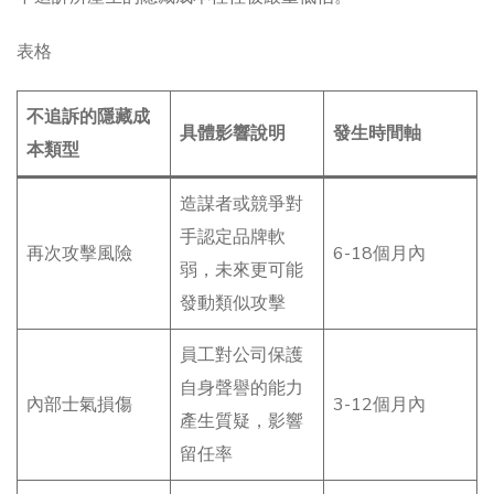
表格
不追訴的隱藏成
具體影響說明
發生時間軸
本類型
造謀者或競爭對
手認定品牌軟
再次攻擊風險
6-18個月內
弱，未來更可能
發動類似攻擊
員工對公司保護
自身聲譽的能力
內部士氣損傷
3-12個月內
產生質疑，影響
留任率