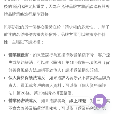
後的追訴階段尤其重要，因為它允許品牌方將訴訟進程與整
體品牌策略進行精準對接。
民事訴訟的另一個核心優勢在於「請求權的多元性」。除了
前述的名譽權侵害損害賠償外，品牌方還可以根據案件特
性，主張以下請求權：
營業權侵害
：如果造謀行為直接導致營業額下降、客戶流
失或契約解消，可以依《民法》第184條第一項後段（背
於善良風俗方法加損害於他人）請求營業損失賠償。
個人資料保護法違反
：如果造謀內容涉及不當揭露品牌負
責人、員工或客戶的個人資料，可以依《個人資料保護
法》第28條、第29條請求損害賠償。
營業秘密法違反
：如果造謀者為前員工或競爭對手，且其
線上聯繫
不實言論涉及揭露營業秘密，可以依《營業秘密法》第
O