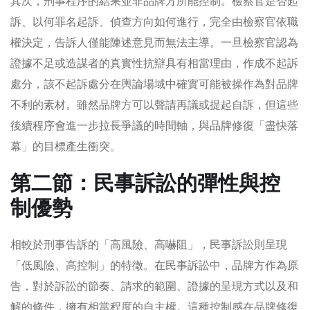
其次，刑事程序的結果並非品牌方所能控制。檢察官是否起
訴、以何罪名起訴、偵查方向如何進行，完全由檢察官依職
權決定，告訴人僅能陳述意見而無法主導。一旦檢察官認為
證據不足或造謀者的真實性抗辯具有相當理由，作成不起訴
處分，該不起訴處分在輿論場域中確實可能被操作為對品牌
不利的素材。雖然品牌方可以聲請再議或提起自訴，但這些
後續程序會進一步拉長爭議的時間軸，與品牌修復「盡快落
幕」的目標產生衝突。
第二節：民事訴訟的彈性與控
制優勢
相較於刑事告訴的「高風險、高嚇阻」，民事訴訟則呈現
「低風險、高控制」的特徵。在民事訴訟中，品牌方作為原
告，對於訴訟的節奏、請求的範圍、證據的呈現方式以及和
解的條件，擁有相當程度的自主權。這種控制感在品牌修復