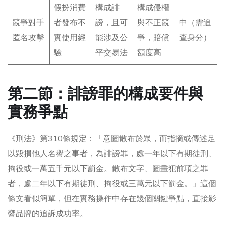
假扮消費
構成誹
構成侵權
競爭對手
者發布不
謗，且可
與不正競
中（需追
匿名攻擊
實使用經
能涉及公
爭，賠償
查身分）
驗
平交易法
額度高
第二節：誹謗罪的構成要件與
實務爭點
《刑法》第310條規定：「意圖散布於眾，而指摘或傳述足
以毀損他人名譽之事者，為誹謗罪，處一年以下有期徒刑、
拘役或一萬五千元以下罰金。散布文字、圖畫犯前項之罪
者，處二年以下有期徒刑、拘役或三萬元以下罰金。」這個
條文看似簡單，但在實務操作中存在幾個關鍵爭點，直接影
響品牌的追訴成功率。