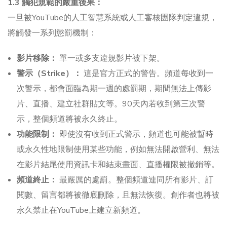
1.3 觸犯規範的嚴重後果：
一旦被YouTube的人工智慧系統或人工審核團隊判定違規，
將觸發一系列懲罰機制：
影片移除：
單一或多支違規影片被下架。
警示（Strike）：
這是官方正式的警告。頻道每收到一
次警示，都會面臨為期一週的處罰期，期間無法上傳影
片、直播、建立社群貼文等。90天內若收到第三次警
示，整個頻道將被永久終止。
功能限制：
即使沒有收到正式警示，頻道也可能被暫時
或永久性地限制使用某些功能，例如無法開啟營利、無法
在影片結尾使用資訊卡和結束畫面、直播權限被撤銷等。
頻道終止：
最嚴厲的處罰。整個頻道連同所有影片、訂
閱數、留言都將被徹底刪除，且無法恢復。創作者也將被
永久禁止在YouTube上建立新頻道。