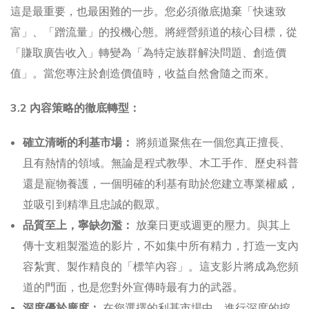
這是最重要，也最困難的一步。您必須徹底拋棄「快速致
富」、「蹭流量」的投機心態。將經營頻道的核心目標，從
「賺取廣告收入」轉變為「為特定族群解決問題、創造價
值」。當您專注於創造價值時，收益自然會隨之而來。
3.2 內容策略的徹底轉型：
確立清晰的利基市場：
將頻道聚焦在一個您真正擅長、
且有熱情的領域。無論是程式教學、木工手作、歷史科普
還是寵物養護，一個明確的利基有助於您建立專業權威，
並吸引到精準且忠誠的觀眾。
品質至上，寧缺勿濫：
放棄日更或週更的壓力。與其上
傳十支粗製濫造的影片，不如集中所有精力，打造一支內
容紮實、製作精良的「標竿內容」。這支影片將成為您頻
道的門面，也是您對外宣傳時最有力的武器。
深度優於廣度：
在您選擇的利基市場中，進行深度的挖