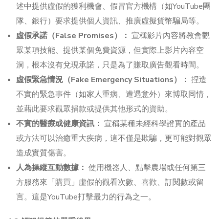
述中提供虛假的獲利機會、假冒官方機構（如YouTube團
隊、銀行）要求提供個人資訊、推廣虛擬貨幣騙局等。
虛假承諾（False Promises）：
宣稱影片內容將教會觀
眾某項技能、提供某個免費資源，但實際上影片內容空
洞，根本沒有兌現承諾，只是為了賺取廣告觀看時間。
虛假緊急情況（Fake Emergency Situations）：
捏造
不實的緊急事件（如家人重病、遭遇意外）來博取同情，
並藉此要求觀眾捐款或提供其他形式的資助。
不實的醫療或健康資訊：
宣稱某種未經科學證實的產品
或方法可以治癒重大疾病，這不僅是欺騙，更可能對觀眾
造成實質傷害。
人為操縱互動數據：
使用機器人、點擊農場或任何第三
方服務來「購買」虛假的觀看次數、喜歡、訂閱數或留
言。這是YouTube打擊最力的行為之一。