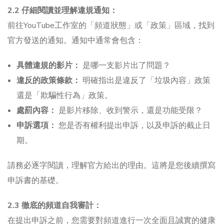
2.2 仔細閱讀並理解違規通知：
前往YouTube工作室的「頻道狀態」或「政策」區域，找到
官方發送的通知。通知中通常會包含：
具體違規的影片：
是哪一支影片出了問題？
違反的政策條款：
明確指出是違反了「垃圾內容」政策
還是「欺騙性行為」政策。
處罰內容：
是影片移除、收到警示，還是功能受限？
申訴選項：
您是否有權利提出申訴，以及申訴的截止日
期。
請務必逐字閱讀，理解官方給出的理由。這將是您後續撰寫
申訴書的基礎。
2.3 徹底的頻道自我審計：
在提出申訴之前，您需要對頻道進行一次全面且誠實的健康