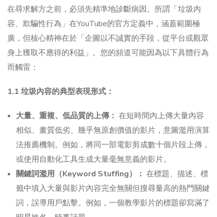
在尋求解方之前，必須先精準地診斷病因。所謂「垃圾內
容、欺騙性行為」在YouTube的官方定義中，涵蓋範圍極
廣，但核心精神在於「企圖以不誠實的手段，從平台或觀眾
身上獲取不應得的利益」。您的頻道可能因為以下具體行為
而觸雷：
1.1 垃圾內容的典型表現形式：
大量、重複、低品質的上傳：
在短時間內上傳大量內容
相似、畫質低劣、幾乎無原創價值的影片，意圖濫用演算
法推薦機制。例如，將同一部電影剪成數十個片段上傳，
或使用自動化工具生成大量毫無意義的影片。
關鍵詞濫用（Keyword Stuffing）：
在標題、描述、標
籤中填入大量與影片內容完全無關但搜尋量高的熱門關鍵
詞，誤導用戶點擊。例如，一個教學影片的標題卻寫滿了