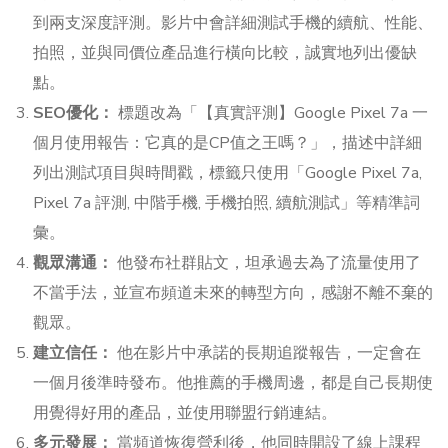
到兩支深度評測。影片中會詳細測試手機的續航、性能、
拍照，並與同價位產品進行橫向比較，誠實地列出優缺
點。
SEO優化：
標題改為「【真實評測】Google Pixel 7a 一
個月使用報告：它真的是CP值之王嗎？」，描述中詳細
列出測試項目與時間戳，標籤只使用「Google Pixel 7a,
Pixel 7a 評測, 中階手機, 手機拍照, 續航測試」等精準詞
彙。
觀眾溝通：
他發布社群貼文，坦承過去為了流量使用了
不當手法，並宣布頻道未來的轉型方向，感謝不離不棄的
觀眾。
建立信任：
他在影片中承諾的長期追蹤報告，一定會在
一個月後準時發布。他推薦的手機周邊，都是自己長期使
用覺得好用的產品，並使用聯盟行銷連結。
多元發展：
當頻道恢復營利後，他同時開設了線上課程