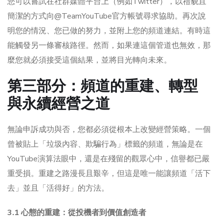
您可以嘗試在社群媒體平台上（例如Twitter），以禮貌且
簡潔的方式向@TeamYouTube官方帳號尋求協助。再次說
明您的情況、您已做的努力，並附上您的頻道連結。有時這
能觸發另一條審核路徑。然而，如果連這個管道也無效，那
麼您就必須接受這個結果，並將目光轉向未來。
第三部分：頻道的重建、轉型
與永續經營之道
無論申訴成功與否，您都必須從根本上改變經營策略。一個
曾被貼上「垃圾內容、欺騙行為」標籤的頻道，無論是在
YouTube演算法眼中，還是在殘留的觀眾心中，信譽都已嚴
重受損。重建之路漫長且艱辛，但這是唯一能讓頻道「活下
去」並且「活得好」的方法。
3.1 心態的重建：從投機者到價值創造者