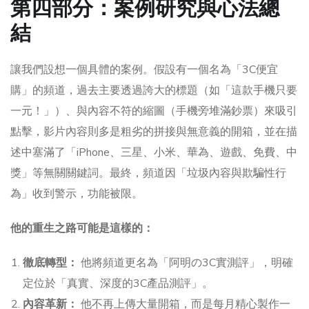
第四部分：案例研究與心法總
結
讓我們設想一個具體的案例。假設有一個名為「3C便宜
購」的頻道，過去主要透過誇大的標題（如「這款手機只要
一元！」）、與內容不符的縮圖（手機旁堆滿鈔票）來吸引
點擊，影片內容則多是粗劣的拼接與無意義的開箱，並在描
述中塞滿了「iPhone、三星、小米、華為、遊戲、免費、中
獎」等無關關鍵詞。最終，頻道因「垃圾內容與欺騙性行
為」收到警示，功能被限。
他的重生之路可能是這樣的：
徹底轉型：
他將頻道更名為「阿明の3C實測評」，明確
定位於「真實、深度的3C產品測評」。
內容革新：
他不再上傳大量開箱，而是每月精心製作一