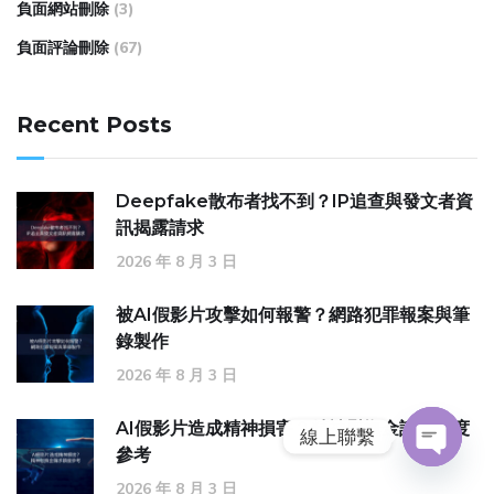
負面網站刪除
(3)
負面評論刪除
(67)
Recent Posts
Deepfake散布者找不到？IP追查與發文者資
訊揭露請求
2026 年 8 月 3 日
被AI假影片攻擊如何報警？網路犯罪報案與筆
錄製作
2026 年 8 月 3 日
AI假影片造成精神損害？精神慰撫金請求額度
線上聯繫
參考
O
2026 年 8 月 3 日