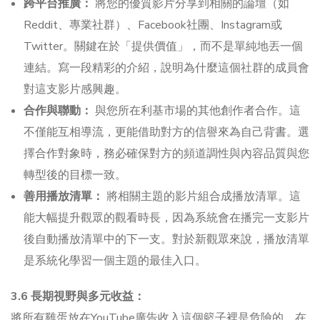
跨平台推廣：
將您的優質影片分享到相關的論壇（如
Reddit、專業社群）、Facebook社團、Instagram或
Twitter。關鍵在於「提供價值」，而不是單純地丟一個
連結。寫一段精彩的介紹，說明為什麼這個社群的成員會
對這支影片感興趣。
合作與聯動：
與您所在利基市場的其他創作者合作。這
不僅能互相導流，更能借助對方的信譽來為自己背書。選
擇合作對象時，務必確保對方的頻道調性與內容品質與您
轉型後的目標一致。
善用播放清單：
將相關主題的影片組合成播放清單。這
能大幅提升觀眾的觀看時長，因為系統會在播完一支影片
後自動播放清單中的下一支。對於新觀眾來說，播放清單
是系統化學習一個主題的最佳入口。
3.6 長期視野與多元收益：
將所有雞蛋放在YouTube廣告收入這個籃子裡是危險的。在