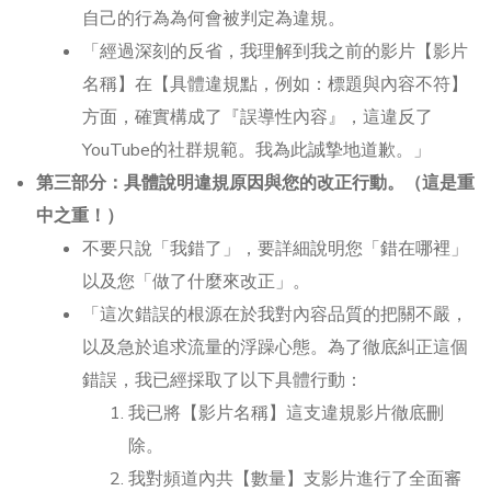
自己的行為為何會被判定為違規。
「經過深刻的反省，我理解到我之前的影片【影片
名稱】在【具體違規點，例如：標題與內容不符】
方面，確實構成了『誤導性內容』，這違反了
YouTube的社群規範。我為此誠摯地道歉。」
第三部分：具體說明違規原因與您的改正行動。
（這是重
中之重！）
不要只說「我錯了」，要詳細說明您「錯在哪裡」
以及您「做了什麼來改正」。
「這次錯誤的根源在於我對內容品質的把關不嚴，
以及急於追求流量的浮躁心態。為了徹底糾正這個
錯誤，我已經採取了以下具體行動：
我已將【影片名稱】這支違規影片徹底刪
除。
我對頻道內共【數量】支影片進行了全面審