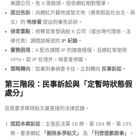
美國公司，告 X 很麻煩，但告網紅相對簡單。
提出告訴
：向網紅戶籍地或發文地（通常假設在台北、新
北）的
地檢署
提出刑事告訴狀。
偵查重點
：檢察官會發函給 X 公司（或台灣代理商、法
律代表）調閱該帳號的
IP 紀錄
。
實務困境
：X 配合調閱 IP 的速度極慢，且網紅常使用
VPN。若 IP 在境外，偵查會停擺。
策略轉向
：如果刑事偵查卡住，立刻轉向
民事訴訟
。
第三階段：民事訴訟與「定暫時狀態假
處分」
這是要求移除貼文最直接的法律武器。
提起本案訴訟
：主張民法第 18 條、第 184 條、第 195
條，要求網紅
「刪除系爭貼文」
及
「刊登道歉啟事」
。