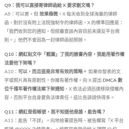
Q9：我可以直接寄律師函給 X 要求刪文嗎？
A9：可以寄，但
效果極微
。X 每天收到全球海量的律師
函，對於沒有附上法院強制令的律師函，X 的標準回應是：
「我們收到您的通知，但經審查該內容目前未違反平台規
則。」他們不會因為一封律師函就照辦。
Q10：網紅貼文中「截圖」了我的臉書內容，我能用著作權
法要他下架嗎？
A10：
可以，而且這是非常有效的策略。
如果你發表的文
字或照片具有原創性，你擁有著作權。向 X 提出
DMCA 數
位千禧年著作權法案下架通知
，X 依法必須迅速移除侵權內
容，否則平台自身要負法律責任。這比告誹謗快得多。
Q11：網紅是假帳號，我不知道他是誰，能告嗎？
A11：能告「不詳」。向地檢署提告時，被告欄寫「X 平台