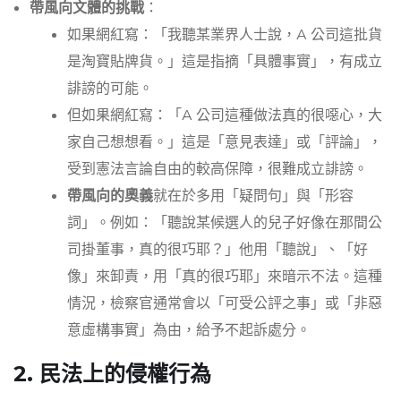
帶風向文體的挑戰
：
如果網紅寫：「我聽某業界人士說，A 公司這批貨
是淘寶貼牌貨。」這是指摘「具體事實」，有成立
誹謗的可能。
但如果網紅寫：「A 公司這種做法真的很噁心，大
家自己想想看。」這是「意見表達」或「評論」，
受到憲法言論自由的較高保障，很難成立誹謗。
帶風向的奧義
就在於多用「疑問句」與「形容
詞」。例如：「聽說某候選人的兒子好像在那間公
司掛董事，真的很巧耶？」他用「聽說」、「好
像」來卸責，用「真的很巧耶」來暗示不法。這種
情況，檢察官通常會以「可受公評之事」或「非惡
意虛構事實」為由，給予不起訴處分。
2. 民法上的侵權行為