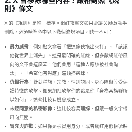
2. X 會移除哪些內容？嚴格對照《規
則》條文
X 的《規則》是唯一標準。網紅攻擊文如果要讓 X 願意動手
刪除，必須精準命中以下幾個違規項目，缺一不可：
暴力威脅
：例如貼文寫著「把這傢伙拖出來打」、「該讓
他從世界上消失」。這是最明確的紅線，但多數網紅帶風
向的文不會這麼笨，他們會用「這種人應該被社會淘
汰」、「希望他有報應」這類擦邊球。
仇恨行為
：針對種族、宗教、性別認同、身心障礙等受保
護特徵的攻擊。如果網紅攻擊你的點是你「身為某族群所
以如何」，這條比較有機會成立。
未經同意的私密影像
：這比較容易理解，但跟一般文字帶
風向無關。
冒充與詐欺
：如果你是被冒用身分，或者網紅用假帳號裝