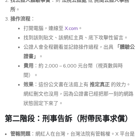
找公證人體驗事實
：到
法院公證處
或
民間公證人事務
所
。
操作流程
：
打開電腦，連線至
X.com
。
找到該則貼文、該網紅主頁、底下攻擊性留言。
公證人會全程觀看並記錄操作過程，出具
「體驗公
證書」
。
費用
：約 2,000 – 6,000 元台幣（視頁數與時
間）。
效果
：這份公文書在法庭上有
推定真正
的效力。
網紅刪文也沒用，因為公證書已經把那一刻的網路
狀態固定下來了。
第二階段：刑事告訴（附帶民事求償）
管轄問題
：網紅人在台灣，台灣法院有管轄權。X 平台是