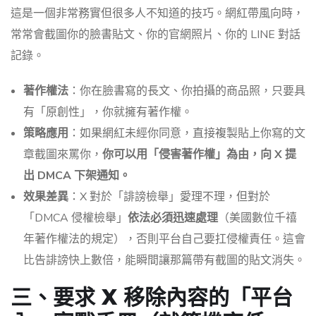
這是一個非常務實但很多人不知道的技巧。網紅帶風向時，
常常會截圖你的臉書貼文、你的官網照片、你的 LINE 對話
記錄。
著作權法
：你在臉書寫的長文、你拍攝的商品照，只要具
有「原創性」，你就擁有著作權。
策略應用
：如果網紅未經你同意，直接複製貼上你寫的文
章截圖來罵你，
你可以用「侵害著作權」為由，向 X 提
出 DMCA 下架通知。
效果差異
：X 對於「誹謗檢舉」愛理不理，但對於
「DMCA 侵權檢舉」
依法必須迅速處理
（美國數位千禧
年著作權法的規定），否則平台自己要扛侵權責任。這會
比告誹謗快上數倍，能瞬間讓那篇帶有截圖的貼文消失。
三、要求 X 移除內容的「平台