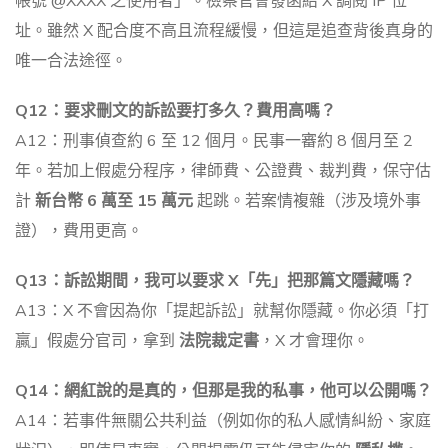
帳號 @XXXX 之使用者」。檢察官會發函給 X 調閱 IP 位
址。雖然 X 配合度不高且流程緩慢，但這是追查背後真身的
唯一合法途徑。
Q12：要求刪文的訴訟要打多久？費用高嗎？
A12：刑事偵查約 6 至 12 個月。民事一審約 8 個月至 2
年。若加上假處分程序，律師費、公證費、裁判費，保守估
計
新台幣 6 萬至 15 萬元
起跳。若案情複雜（涉及境外事
證），費用更高。
Q13：訴訟期間，我可以要求 X「先」把那篇文隱藏嗎？
A13：X 不會因為你「提起訴訟」就幫你隱藏。你必須「打
贏」假處分官司，拿到
法院裁定書
，X 才會理你。
Q14：網紅說的是真的，但那是我的私事，他可以公開嗎？
A14：若事件無關公共利益（例如你的私人感情糾紛、家庭