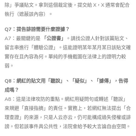
除」爭議貼文。拿到這個裁定後，提交給 X，X 通常會配合
執行（遮蔽該內容）。
Q7：提告誹謗需要什麼證據？
A7：最關鍵的是
「公證書」
。請找公證人針對該篇貼文、
留言串進行「體驗公證」。這能證明某年某月某日該貼文確
實存在且內容為何。單純的手機截圖在法律上的證明力較
弱。
Q8：網紅的貼文用「聽說」、「疑似」、「據傳」，告得
成嗎？
A8：這是法律攻防的重點。網紅用疑問句或轉述「聽說」
來規避「直接指摘」的責任。實務上，若網紅無法提出「合
理查證」的來源，只是人云亦云，仍可能構成過失侵權或誹
謗。但若該事件具公共性，法院會給予較大言論自由空間。