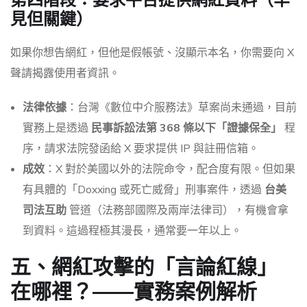
見但關鍵）
如果你想告網紅，但他是假帳號、沒顯示本名，你需要向 X
聲請揭露使用者資訊。
法律依據
：台灣《數位中介服務法》草案尚未通過，目前
實務上是透過
民事訴訟法第 368 條以下「證據保全」
程
序，請求法院發函給 X 要求提供 IP 與註冊信箱。
成效
：X 對於美國以外的法院命令，配合度有限。但如果
有具體的「Doxxing 或死亡威脅」刑事案件，透過
台美
司法互助
管道（法務部國際及兩岸法律司），有機會拿
到資料。這過程極其漫長，通常要一年以上。
五、網紅攻擊的「言論紅線」
在哪裡？——實務案例解析