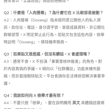
通常會以「言論自由」為由拒絕刪除。
Q2：什麼是「人肉搜尋」？為什麼它在 X 比較容易被刪？
A2：人肉搜尋（Doxxing）指未經同意公開他人的私人資
訊，如住址、電話、身分證字號、家庭成員資料、非公開社
群帳號等。X 明定禁止此行為。若貼文包含這些內容，檢舉
時註明「Doxxing」，移除機率極高。
Q3：如果貼文是造謠，但沒有髒話，X 會處理嗎？
A3：通常不會。X 不扮演「事實查核仲裁者」的角色。對
於內容真偽的爭議，X 傾向以「社群備註」功能來補充脈
絡，而非直接刪除貼文。平台會請你走法律途徑解決事實爭
議。
Q4：我該如何向 X 檢舉才最有效？
A4：不要只按「檢舉」，要在說明欄用
英文
具體描述違規