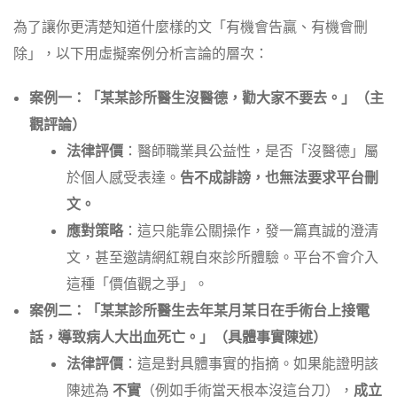
為了讓你更清楚知道什麼樣的文「有機會告贏、有機會刪
除」，以下用虛擬案例分析言論的層次：
案例一：「某某診所醫生沒醫德，勸大家不要去。」（主
觀評論）
法律評價
：醫師職業具公益性，是否「沒醫德」屬
於個人感受表達。
告不成誹謗，也無法要求平台刪
文。
應對策略
：這只能靠公關操作，發一篇真誠的澄清
文，甚至邀請網紅親自來診所體驗。平台不會介入
這種「價值觀之爭」。
案例二：「某某診所醫生去年某月某日在手術台上接電
話，導致病人大出血死亡。」（具體事實陳述）
法律評價
：這是對具體事實的指摘。如果能證明該
陳述為
不實
（例如手術當天根本沒這台刀），
成立