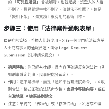
的
「可見性過濾」
會被觸發。也就是說，沒登入的人看
不到了、搜尋關鍵字找不到了、演算法不推薦了。這是
「變相下架」，是實務上很有用的戰術目標。
步驟三：使用「法律案件通報表單」
這是進階管道，普通人比較少用。X 有一個專門給法律專業
人士或當事人的通報管道，叫做
Legal Request
Submission
（法律請求提交）。
適用時機
：你已經有律師，且內容明確違反台灣法律（例
如刑事確定判決、民事假處分裁定）。
作用
：這不是檢舉，而是「通知平台有法院命令」。X 收
到合法、格式正確的法院命令後，
會遵命移除內容，或在
台灣地區 IP 遮蔽該則貼文
。
注意
：單純的「律師函」或「存證信函」，X 通常不理