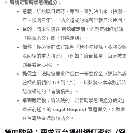
聲請定暫時狀態假處分
：
意義
：訴訟曠日費時，等到一審判決出來（快則一
年，慢則三年），貼文造成的傷害早就無法挽回。
目的
：請求法院在
判決確定前
，先裁定網紅必須
「隱藏貼文」或「移除連結」。
條件
：你必須向法官說明「若不先移除，我將受難
以回復的重大損害」（例如：廠商抽單、每天被罵
到要看身心科）。
擔保金
：法院會要求你提供一筆擔保金（通常為訴
訟標的價額的 1/3 到 1/2），以防將來本案敗訴時
賠償網紅的「言論損失」。
拿到裁定後
：將法院的「定暫時狀態假處分裁定」
透過前述 X 的
Legal Request
管道提交，X 就會
在台灣地區遮蔽該貼文。
第四階段：要求平台提供網紅資料（罕