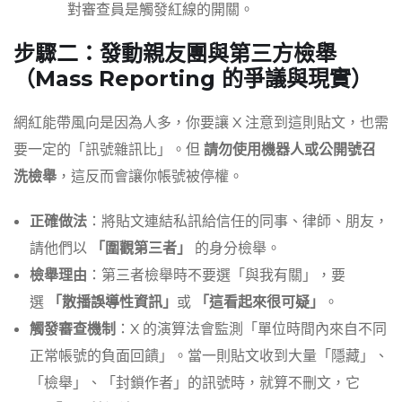
對審查員是觸發紅線的開關。
步驟二：發動親友團與第三方檢舉
（Mass Reporting 的爭議與現實）
網紅能帶風向是因為人多，你要讓 X 注意到這則貼文，也需
要一定的「訊號雜訊比」。但
請勿使用機器人或公開號召
洗檢舉
，這反而會讓你帳號被停權。
正確做法
：將貼文連結私訊給信任的同事、律師、朋友，
請他們以
「圍觀第三者」
的身分檢舉。
檢舉理由
：第三者檢舉時不要選「與我有關」，要
選
「散播誤導性資訊」
或
「這看起來很可疑」
。
觸發審查機制
：X 的演算法會監測「單位時間內來自不同
正常帳號的負面回饋」。當一則貼文收到大量「隱藏」、
「檢舉」、「封鎖作者」的訊號時，就算不刪文，它