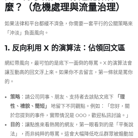
麼？（危機處理與流量治理）
如果法律和平台都緩不濟急，你需要一套平行的公關策略來
「沖淡」負面風向。
1. 反向利用 X 的演算法：佔領回文區
網紅帶風向，最可怕的是底下一面倒的辱罵。X 的演算法會
讓互動高的回文浮上來。如果你不去留言，第一條就是罵你
的。
策略
：請公司同事、朋友、支持者去該貼文底下
「理
性、禮貌、簡短」
地留下不同觀點。例如：「您好，關
於您提到的事件，實際情況是 OOO，歡迎私訊討論。」
目的
：讓點進來看熱鬧的網友，第一眼看到的是「平衡說
法」，而非純粹的辱罵。這會大幅降低吃瓜群眾被煽動加