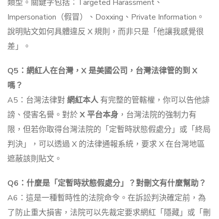
類型。關鍵字包括：Targeted Harassment、
Impersonation（假冒）、Doxxing、Private Information。
說明貼文如何具體違反 X 規則，而非只是「他讓我感覺很
差」。
Q5：網紅人在台灣，X 是美國公司，台灣法律管的到 X
嗎？
A5：台灣法律對
網紅本人
有完整的管轄權，你可以告他誹
謗、侵害名譽。對於
X 平台本身
，台灣法院的強制力有
限，但若你取得台灣法院的「定暫時狀態假處分」或「終局
判決」，可以透過 X 的法律通報系統，要求 X 在台灣地區
遮蔽該則貼文。
Q6：什麼是「定暫時狀態假處分」？對刪文有什麼幫助？
A6：這是一種暫時性的法院命令。在訴訟判決確定前，為
了防止重大損害，法院可以先裁定要求網紅「隱藏」或「刪