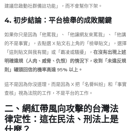
建議您啟動社群備註功能」，而不會幫你下架。
4. 初步結論：平台檢舉的成敗關鍵
如果你只是因為「他罵我」、「他讓網友來罵我」、「他講
的不是事實」，去點選 X 貼文右上角的「檢舉貼文」，選擇
「這則貼文與我有關」或「霸凌或騷擾」，
在沒有出現上述
明確違規（人肉、威脅、仇恨）的情況下，收到「未違反規
則」罐頭回信的機率高達 95% 以上。
這不是因為你沒道理，而是因為 X 把「名譽糾紛」和「事實
查核」視為法院的工作，不是平台的工作。
二、網紅帶風向攻擊的台灣法
律定性：這在民法、刑法上是
什麼？