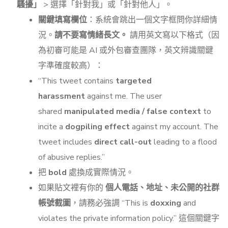
騷擾」
> 選擇「針對我」或「針對他人」。
關鍵填寫欄位
：系統會跳出一個文字框問你詳細情
況。
請不要寫情緒長文。
請用英文寫以下格式（因
為初審可能是 AI 或外包審查團隊，英文辨識關鍵
字準確度較高）：
“This tweet contains
targeted
harassment
against me. The user
shared
manipulated media / false context
to
incite a
dogpiling effect
against my account. The
tweet includes
direct call-out
leading to a flood
of abusive replies.”
把
bold
處換成實際情況。
如果貼文裡有你的
個人電話、地址、未公開的社群
帳號截圖
，請務必強調 “This is
doxxing
and
violates the private information policy.” 這個關鍵字