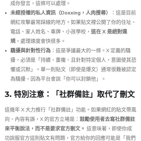
成你發言，這條可以處理。
未經授權的私人資訊（Doxxing，人肉搜尋）
：這是目前
網紅攻擊最常踩線的地方。如果貼文裡公開了你的住址、
電話、家人姓名、車牌、小孩學校，
這在 X 是絕對違
規
，處理速度會快很多。
騷擾與針對性行為
：這是爭議最大的一條。X 定義的騷
擾，必須是「持續、重複、且針對特定個人，意圖使其恐
懼或沉默」。單一則貼文（即使是爆文）通常很難被認定
為騷擾，因為平台會說「你可以封鎖他」。
3. 特別注意：「社群備註」取代了刪文
這幾年 X 大力推行「社群備註」功能。如果網紅的貼文帶風
向、內容有誤，X 的官方立場是：
鼓勵使用者去寫社群備註
來平衡說法，而不是要求官方刪文。
這意味著，即使你成
功說服官方這則貼文有問題，官方給你的回應可能是「我們