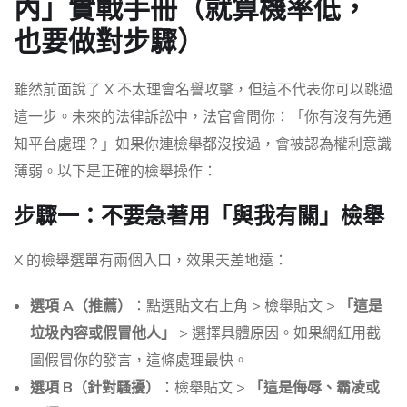
內」實戰手冊（就算機率低，
也要做對步驟）
雖然前面說了 X 不太理會名譽攻擊，但這不代表你可以跳過
這一步。未來的法律訴訟中，法官會問你：「你有沒有先通
知平台處理？」如果你連檢舉都沒按過，會被認為權利意識
薄弱。以下是正確的檢舉操作：
步驟一：不要急著用「與我有關」檢舉
X 的檢舉選單有兩個入口，效果天差地遠：
選項 A（推薦）
：點選貼文右上角 > 檢舉貼文 >
「這是
垃圾內容或假冒他人」
> 選擇具體原因。如果網紅用截
圖假冒你的發言，這條處理最快。
選項 B（針對騷擾）
：檢舉貼文 >
「這是侮辱、霸凌或