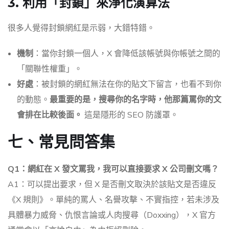
3. 利用「封鎖」來淨化演算法
很多人覺得封鎖網紅是示弱，大錯特錯。
機制
：當你封鎖一個人，X 會降低該帳號與你帳號之間的
「關聯性權重」。
好處
：被封鎖的網紅無法在你的貼文下留言，也看不到你
的動態。
最重要的是，搜尋你的名字時，他那篇罵你的文
會排在比較後面。
這是隱形的 SEO 防護罩。
七、常見問答集
Q1：網紅在 X 發文罵我，我可以直接要求 X 公司刪文嗎？
A1：可以提出要求，但 X 是否刪文取決於該貼文是否違反
《X 規則》。單純的罵人、名譽攻擊、不實指控，若未涉及
具體暴力威脅、仇恨言論或人肉搜尋（Doxxing），X 官方