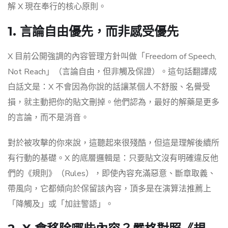
解 X 現在奉行的核心原則。
1. 言論自由優先，而非感受優先
X 目前公開強調的內容管理方針叫做「Freedom of Speech,
Not Reach」（言論自由，但非觸及保證）。這句話翻譯成
白話文是：X 不會因為你說的話讓某個人不舒服、名譽受
損，就主動把你的貼文刪掉。他們認為，最好的解藥是更多
的言論，而不是消音。
對於被攻擊的你來說，這聽起來很殘酷，但這是理解後續所
有行動的基礎。X 的底層邏輯是：只要貼文沒有明確違反他
們的《規則》（Rules），即使內容充滿惡意、斷章取義、
帶風向，它都傾向於保留該內容，頂多是在演算法推薦上
「降觸及」或「加註警語」。