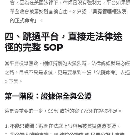
會，因為在美國法律下，律師函沒有強制力，平台如果照
單全收會被罵妨礙言論自由。X 只認
「具有管轄權法院
的正式命令」
。
四、跳過平台，直接走法律途
徑的完整 SOP
當平台檢舉無效、網紅持續砲火猛烈時，法律訴訟就是必經
之路。目標不只是求償，更是要拿到一張「法院命令」去逼
X 下架。
第一階段：證據保全與公證
這是最重要的一步，99% 敗訴的案子都死在證據不足。
不能只截圖
：截圖在法庭上很容易被質疑偽造變造。