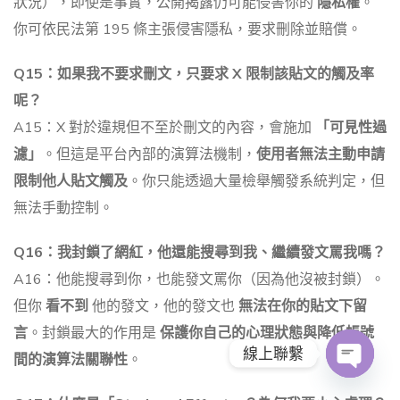
狀況），即使是事實，公開揭露仍可能侵害你的
隱私權
。
你可依民法第 195 條主張侵害隱私，要求刪除並賠償。
Q15：如果我不要求刪文，只要求 X 限制該貼文的觸及率
呢？
A15：X 對於違規但不至於刪文的內容，會施加
「可見性過
濾」
。但這是平台內部的演算法機制，
使用者無法主動申請
限制他人貼文觸及
。你只能透過大量檢舉觸發系統判定，但
無法手動控制。
Q16：我封鎖了網紅，他還能搜尋到我、繼續發文罵我嗎？
A16：他能搜尋到你，也能發文罵你（因為他沒被封鎖）。
但你
看不到
他的發文，他的發文也
無法在你的貼文下留
言
。封鎖最大的作用是
保護你自己的心理狀態與降低帳號
線上聯繫
間的演算法關聯性
。
O