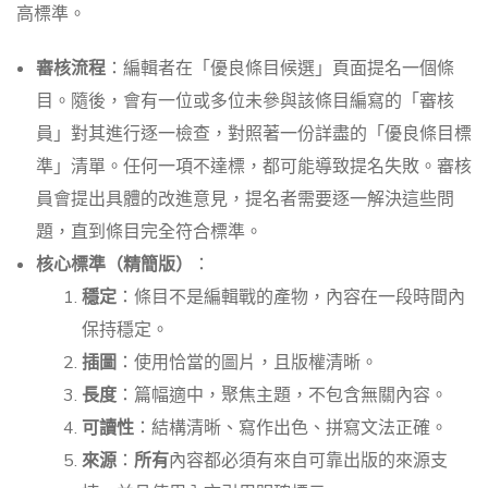
高標準。
審核流程
：編輯者在「優良條目候選」頁面提名一個條
目。隨後，會有一位或多位未參與該條目編寫的「審核
員」對其進行逐一檢查，對照著一份詳盡的「優良條目標
準」清單。任何一項不達標，都可能導致提名失敗。審核
員會提出具體的改進意見，提名者需要逐一解決這些問
題，直到條目完全符合標準。
核心標準（精簡版）
：
穩定
：條目不是編輯戰的產物，內容在一段時間內
保持穩定。
插圖
：使用恰當的圖片，且版權清晰。
長度
：篇幅適中，聚焦主題，不包含無關內容。
可讀性
：結構清晰、寫作出色、拼寫文法正確。
來源
：
所有
內容都必須有來自可靠出版的來源支