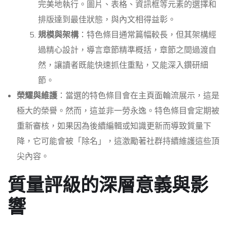
完美地執行。圖片、表格、資訊框等元素的選擇和
排版達到最佳狀態，與內文相得益彰。
規模與架構
：特色條目通常篇幅較長，但其架構經
過精心設計，導言章節精準概括，章節之間過渡自
然，讓讀者既能快速抓住重點，又能深入鑽研細
節。
榮耀與維護
：當選的特色條目會在主頁面輪流展示，這是
極大的榮譽。然而，這並非一勞永逸。特色條目會定期被
重新審核，如果因為後續編輯或知識更新而導致質量下
降，它可能會被「除名」，這激勵著社群持續維護這些頂
尖內容。
質量評級的深層意義與影
響