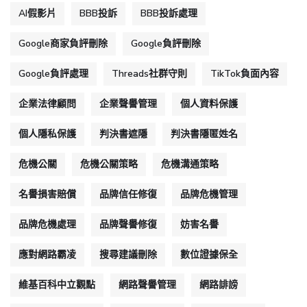
AI假影片
BBB投訴
BBB投訴處理
Google商家負評刪除
Google負評刪除
Google負評處理
Threads社群守則
TikTok負面內容
企業法律顧問
企業聲譽管理
個人資料保護
個人隱私保護
判決書遮隱
判決書隱匿姓名
危機公關
危機公關策略
危機溝通策略
名譽損害賠償
品牌信任修復
品牌危機管理
品牌危機處理
品牌聲譽修復
妨害名譽
應對網路霸凌
搜尋建議刪除
數位證據保全
維基百科中立觀點
網路聲譽管理
網路誹謗