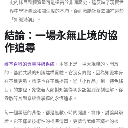
史的條目整體質量可能遠高於非洲歷史，這反映了現實世
界中學術資源和關注度的不均，從而激勵社群去彌補這些
「知識鴻溝」。
結論：一場永無止境的協
作追尋
維基百科的質量評級系統
，本質上是一場大規模的、開放
的、基於共識的知識建構實驗。它沒有終點，因為知識本身
在不斷更新，標準也在不斷提高。從「小作品」到「特色條
目」的旅程，象徵著人類對知識從初步認識到深刻理解，從
零散碎片到系統性掌握的永恆追求。
每一個等級的背後，都是無數小時的閱讀、寫作、討論與辯
證。它不僅是技術性的標準清單，更蘊含著維基精神的核