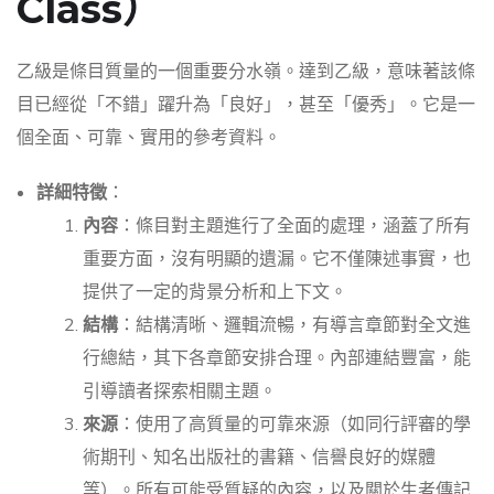
Class）
乙級是條目質量的一個重要分水嶺。達到乙級，意味著該條
目已經從「不錯」躍升為「良好」，甚至「優秀」。它是一
個全面、可靠、實用的參考資料。
詳細特徵
：
內容
：條目對主題進行了全面的處理，涵蓋了所有
重要方面，沒有明顯的遺漏。它不僅陳述事實，也
提供了一定的背景分析和上下文。
結構
：結構清晰、邏輯流暢，有導言章節對全文進
行總結，其下各章節安排合理。內部連結豐富，能
引導讀者探索相關主題。
來源
：使用了高質量的可靠來源（如同行評審的學
術期刊、知名出版社的書籍、信譽良好的媒體
等）。所有可能受質疑的內容，以及關於生者傳記