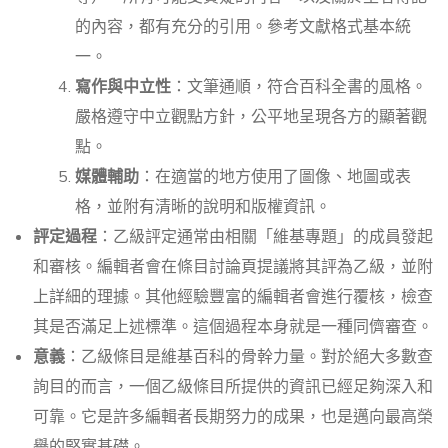
的內容，都有充分的引用。參考文獻格式基本統
一。
寫作與中立性
：文筆通順，符合百科全書的風格。
嚴格遵守中立觀點方針，公平地呈現各方的顯著觀
點。
媒體輔助
：在適當的地方使用了圖像、地圖或表
格，並附有清晰的說明和版權資訊。
評定過程
：乙級評定通常由相關「維基專題」的成員發起
和審核。編輯者會在條目討論頁提議將其評為乙級，並附
上詳細的理據。其他經驗豐富的編輯者會進行覆核，檢查
其是否滿足上述標準。這個過程本身就是一種同儕審查。
意義
：乙級條目是維基百科的骨幹力量。對於絕大多數查
詢目的而言，一個乙級條目所提供的資訊已經足夠深入和
可靠。它是許多編輯者長期努力的成果，也是邁向最高榮
譽的堅實基礎。