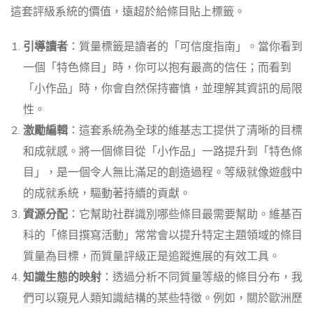
這套評級系統的價值，遠超於給條目貼上標籤。
引導讀者
：質量標籤是讀者的「可信度指南」。當你看到
一個「特色條目」時，你可以抱有最高的信任；而看到
「小作品」時，你會自然保持審慎，並理解其資訊的局限
性。
激勵編輯
：這套系統為全球的維基志工提供了清晰的目標
和成就感。將一個條目從「小作品」一路提升到「特色條
目」，是一個令人無比滿足的創造過程。等級就像遊戲中
的成就系統，驅動著持續的貢獻。
資源分配
：它幫助社群識別哪些條目最需要幫助。維基百
科的「條目撰寫活動」常常會以提升特定主題領域的條目
質量為目標，而質量評級正是追蹤進展的有效工具。
知識生態的映射
：透過分析不同質量等級的條目分布，我
們可以窺見人類知識結構的某些特徵。例如，關於歐洲歷