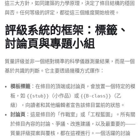
這三大方針，如同建築的力學原理，決定了條目結構的穩固
與否。任何等級的評定，都從這三個維度開始檢視。
評級系統的框架：標籤、
討論頁與專題小組
質量評級並非一個絕對精準的科學儀器測量結果，而是一個
基於共識的判斷。它主要透過幾種方式運作：
模板標籤
：在條目的頂端或討論頁，會放置一個特定的模
板，如
（小作品）或
（乙
{{stub}}
{{B-class}}
級），向讀者和其他編輯者宣告該條目當前的狀態。
討論頁
：這是條目的「作戰室」或「工程藍圖」。所有關
於條目內容的討論、爭議、改進建議，以及最重要的——
質量評級提案與覆核，都在這裡進行。一個活躍的討論