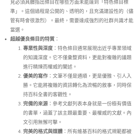
見必須具體指出條目在哪些方面未能達到「特色條目標
準」。這個過程是公開的、透明的，且充滿建設性的（儘
管有時會很激烈）。最終，需要達成強烈的社群共識才能
當選。
超越優良條目的特質
：
專業性與深度
：特色條目通常展現出近乎專業領域
的知識深度。它不僅彙整資料，更能對複雜的議題
進行精煉而權威的闡述。
優美的寫作
：文筆不僅是通順，更是優雅、引人入
勝。它能將複雜的資訊轉化為流暢的敘事，同時保
持百科全書的客觀性。
完備的來源
：參考文獻列表本身就是一份極有價值
的書單，涵蓋了該主題最重要、最權威的文獻。內
文引用無懈可擊。
完美的格式與媒體
：所有維基百科的格式規範都被