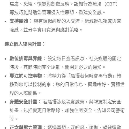
焦慮、恐懼、憤怒與創傷反應。認知行為療法（CBT）
等技巧能幫助您管理侵入性思想，重建安全感。
支持團體：
與有類似經歷的人交流，能減輕孤獨感與羞
恥感，並分享實用資源與應對策略。
建立個人復原計畫：
數位排毒與界線：
設定每日查看訊息、社交媒體的固定
時段，其餘時間完全遠離。關閉非必要的通知。
專注於可控事物：
將精力從「騷擾者何時會再行動」轉
移到您可以控制的事：您的日常作息、興趣嗜好、實體世
界的人際關係。
身體安全計畫：
若騷擾涉及現實威脅，與親友制定安全
計畫，包括變更日常路線、加強住宅安全、告知公司警衛
等。
正念與壓力管理：
透過冥想、深呼吸、瑜伽、規律運動