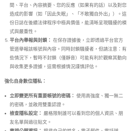
間、平台、內容摘要、您的反應（如果有的話）以及對您
造成的影響（如「因此失眠」、「不敢獨自外出」）。這
份日誌在後續法律程序中極具價值，能清晰呈現騷擾的模
式與嚴重性。
平台內舉報與封鎖：
在保存證據後，立即透過平台官方
管道舉報該帳號與內容。同時封鎖騷擾者，但請注意：有
些情況下，暫時不封鎖（僅靜音）可能有利於觀察其動向
與收集更多證據，這需根據情況謹慎評估。
強化自身數位隱私：
立即變更所有重要帳號的密碼：
使用高強度、獨一無二
的密碼，並啟用雙重認證。
檢查隱私設定：
嚴格限制誰可以看到您的個人資訊、朋
友名單與過往貼文。
審視公開資訊：
搜尋自己的姓名、電子郵件、電話號