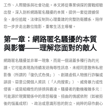
工作、人際關係與社會功能。本文將從專業偵探的實戰經驗
出發，深入剖析網路匿名騷擾的本質，提供一套從證據保
全、身份追蹤、法律反制到心理重建的完整防衛體系，陪伴
您一步步走出數位陰影，重奪生活主導權。
第一章：網路匿名騷擾的本質
與影響——理解您面對的敵人
網路匿名騷擾並非單一現象，而是一個涵蓋多種行為的光
譜。它可能表現為持續发送侮辱性訊息、未經同意散佈私密
影像（所謂的「復仇式色情」）、創建虛假人物進行詐騙或
誹謗、惡意公開個人資訊（「人肉搜索」）、威脅暴力或性
侵害，或是組織性的排擠與霸凌。騷擾者的動機複雜多元：
可能源於現實關係中的恩怨報復、扭曲的情感依附（如被拒
後的惱羞成怒）、政治或意識形態的對立、純粹的惡作劇心