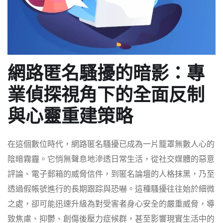
網路匿名騷擾的暗影：專
業偵探視角下的全面反制
與心靈重建策略
在這個數位時代，網路匿名騷擾已成為一片籠罩無數人心的
陰暗霧霾。它悄無聲息地滲透日常生活，從社交媒體的惡意
評論、電子郵箱的威脅信件，到匿名論壇的人格抹黑，乃至
透過假帳號進行的長期跟踪與恐嚇。這種騷擾往往始於細微
之處，卻可能迅速升級為對受害者身心安全的嚴重威脅，導
致焦慮、抑鬱、創傷後壓力症候群，甚至影響現實生活中的