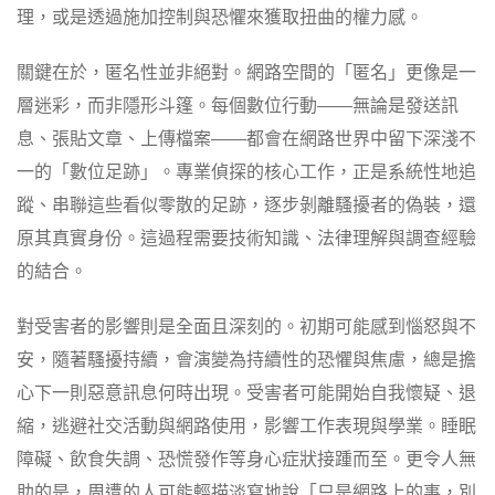
理，或是透過施加控制與恐懼來獲取扭曲的權力感。
關鍵在於，匿名性並非絕對。網路空間的「匿名」更像是一
層迷彩，而非隱形斗篷。每個數位行動——無論是發送訊
息、張貼文章、上傳檔案——都會在網路世界中留下深淺不
一的「數位足跡」。專業偵探的核心工作，正是系統性地追
蹤、串聯這些看似零散的足跡，逐步剝離騷擾者的偽裝，還
原其真實身份。這過程需要技術知識、法律理解與調查經驗
的結合。
對受害者的影響則是全面且深刻的。初期可能感到惱怒與不
安，隨著騷擾持續，會演變為持續性的恐懼與焦慮，總是擔
心下一則惡意訊息何時出現。受害者可能開始自我懷疑、退
縮，逃避社交活動與網路使用，影響工作表現與學業。睡眠
障礙、飲食失調、恐慌發作等身心症狀接踵而至。更令人無
助的是，周遭的人可能輕描淡寫地說「只是網路上的事，別