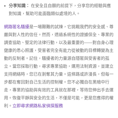
分享知識：
在安全且自願的前提下，分享您的經驗與應
對知識，幫助可能面臨類似處境的人。
網路匿名騷擾
是一場艱難的試煉，它挑戰我們的安全感、尊
嚴與對人性的信任。然而，透過系統性的證據保全、專業的
調查協助、堅定的法律行動，以及最重要的——對自身心理
健康的悉心照護，受害者完全有能力從被動的目標轉變為主
動的反制者。記住，騷擾者的力量源自隱匿與受害者的孤
立。當您採取行動，尋求專業協助，運用法制資源，並建立
支持網絡時，您已在剝奪其力量。這條路或許漫長，但每一
步都在奪回對自己生活的控制權。您不必獨自在黑暗中行
走，專業的協助與有效的工具就在那裡，等待您伸出手去運
用。恢復平靜與安全的生活，不僅是可能，更是您應得的權
利。
立即尋求網路私家偵探服務