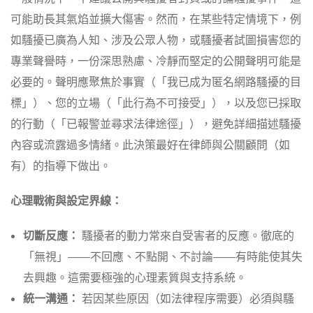
可能助長其氣焰並擴大傷害。然而，在某些特定情境下，例
如騷擾已廣為人知、涉及公眾人物，或騷擾者試圖損害您的
專業聲譽時，一份深思熟慮、冷靜而堅定的公開聲明可能是
必要的。聲明應聚焦於事實（「我已成为匿名網路騷擾的目
標」）、您的立場（「此行為不可接受」），以及您已採取
的行動（「已報警並尋求法律途徑」），避免詳細描述騷擾
內容或流露過多情緒。此決策最好在律師與公關顧問（如
有）的指導下做出。
心理戰術與設定界線：
切斷反應：
騷擾者的動力常來自受害者的反應。徹底的
「無視」——不回應、不點開、不討論——有時能使其失
去興趣。這需要極強的心理素質與支持系統。
統一溝通：
若因某些原因（如法律程序需要）必須與騷