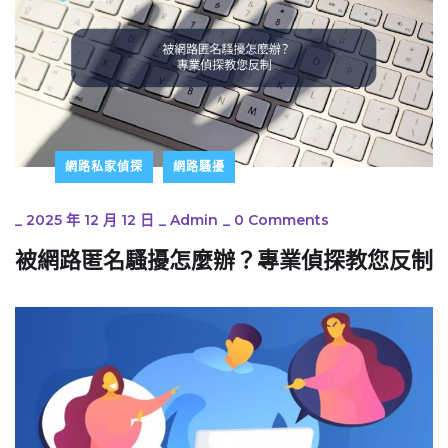
網路私家偵探
網路騷擾
_
2025 年 12 月 12 日
_
Admin
_
0 Comments
被網路匿名騷擾怎麼辦？專業偵探教您反制