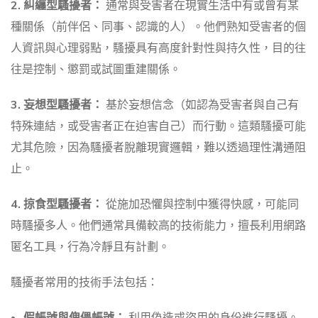
2. 糾纏型騷擾者：
通常與受害者在現實生活中有或曾有某
種關係（前伴侶、同事、認識的人）。他們熟知受害者的個
人資訊與心理弱點，騷擾具有高度針對性與持久性，目的往
往是控制、懲罰或試圖重建關係。
3. 妄想型騷擾者：
基於妄想信念（如認為受害者與自己有
特殊連結，或受害者正在迫害自己）而行動。這類騷擾可能
尤其危險，因為騷擾者脫離現實邏輯，難以透過理性溝通阻
止。
4. 掠食型騷擾者：
從施加恐懼與控制中獲得快感，可能同
時騷擾多人。他們通常具備較高的技術能力，擅長利用網路
匿名工具，行為冷靜且有計劃。
騷擾者常用的技術手法包括：
假帳號與傀儡帳號：
利用偽造或盜用的身份進行騷擾。