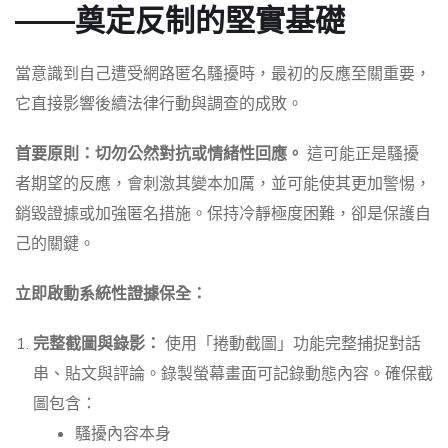
——奠定反制的堅實基礎
當意識到自己遭受網路匿名騷擾時，最初的反應至關重要，
它直接影響後續法律行動與調查的成敗。
首要原則：切勿公然對抗或情緒性回應。
這可能正是騷擾
者期望的反應，會刺激其變本加厲，並可能使其更加警惕，
銷毀證據或加強匿名措施。保持冷靜極度困難，卻是保護自
己的關鍵。
立即啟動系統性證據保全：
完整截圖與錄影：
使用「捲動截圖」功能完整捕捉對話
串、貼文與評論。錄製螢幕畫面可記錄動態內容。確保截
圖包含：
騷擾內容本身