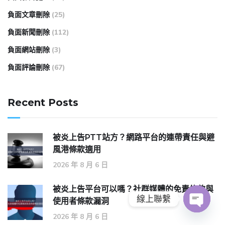
負面文章刪除
(25)
負面新聞刪除
(112)
負面網站刪除
(3)
負面評論刪除
(67)
Recent Posts
被炎上告PTT站方？網路平台的連帶責任與避
風港條款適用
2026 年 8 月 6 日
被炎上告平台可以嗎？社群媒體的免責條款與
線上聯繫
使用者條款漏洞
2026 年 8 月 6 日
O