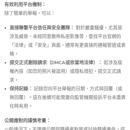
有效利用平台機制：
除了簡單的舉報，可以：
直接聯繫平台信任與安全團隊：
對於嚴重騷擾，尤其是
涉及威脅、未經同意散佈私密影像等，查找平台官網的
「法律」或「安全」頁面，通常有更直接的通報管道或表
格。
提交正式刪除請求（DMCA或依當地法律）：
若涉及版
權內容（如您的照片被盜用）或隱私侵犯，提交正式請
求。
保持記錄：
記錄您向平台舉報的日期、方式與回覆（或
無回覆）。這在後續可能需要向監管機關投訴平台未盡責
任時有用。
公開應對的謹慎考量：
一般情況下，不建議公開與騷擾者對質或討論騷擾事件，這