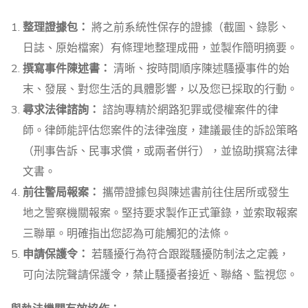
整理證據包：
將之前系統性保存的證據（截圖、錄影、
日誌、原始檔案）有條理地整理成冊，並製作簡明摘要。
撰寫事件陳述書：
清晰、按時間順序陳述騷擾事件的始
末、發展、對您生活的具體影響，以及您已採取的行動。
尋求法律諮詢：
諮詢專精於網路犯罪或侵權案件的律
師。律師能評估您案件的法律強度，建議最佳的訴訟策略
（刑事告訴、民事求償，或兩者併行），並協助撰寫法律
文書。
前往警局報案：
攜帶證據包與陳述書前往住居所或發生
地之警察機關報案。堅持要求製作正式筆錄，並索取報案
三聯單。明確指出您認為可能觸犯的法條。
申請保護令：
若騷擾行為符合跟蹤騷擾防制法之定義，
可向法院聲請保護令，禁止騷擾者接近、聯絡、監視您。