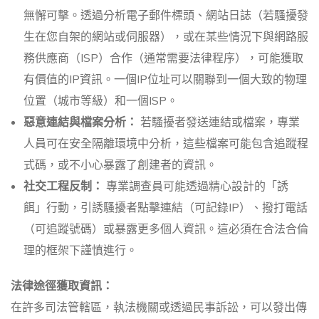
無懈可擊。透過分析電子郵件標頭、網站日誌（若騷擾發
生在您自架的網站或伺服器），或在某些情況下與網路服
務供應商（ISP）合作（通常需要法律程序），可能獲取
有價值的IP資訊。一個IP位址可以關聯到一個大致的物理
位置（城市等級）和一個ISP。
惡意連結與檔案分析：
若騷擾者發送連結或檔案，專業
人員可在安全隔離環境中分析，這些檔案可能包含追蹤程
式碼，或不小心暴露了創建者的資訊。
社交工程反制：
專業調查員可能透過精心設計的「誘
餌」行動，引誘騷擾者點擊連結（可記錄IP）、撥打電話
（可追蹤號碼）或暴露更多個人資訊。這必須在合法合倫
理的框架下謹慎進行。
法律途徑獲取資訊：
在許多司法管轄區，執法機關或透過民事訴訟，可以發出傳