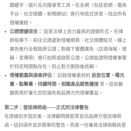
關鍵字、圖片反向搜尋等工具，在全網（包括官網、電商
平台、社交媒體、新聞網站）進行地毯式排查，找出所有
侵權連結。
公證證據保全：
這是法律上效力最高的證據形式。在律
師指導下，前往公證處對侵權網頁、社交媒體貼文、線上
廣告進行全程錄屏公證；對線下實體廣告（店頭海報、燈
箱、宣傳冊）進行拍照或錄影公證。公證能證明侵權事實
於特定時間點存在，防止對方刪除後抵賴。
侵權範圍與損害評估：
記錄侵權素材的
投放位置、曝光
量、點擊量、持續時間、相關產品銷售鏈接
等。這些數
據將用於量化您的損失和品牌方的侵權獲益。
第二步：發送律師函——正式的法律警告
在證據初步固定後，法律顧問將起草並向品牌方發送律師
函。這封函件並非簡單的警告，而是一份兼具法律與戰術意