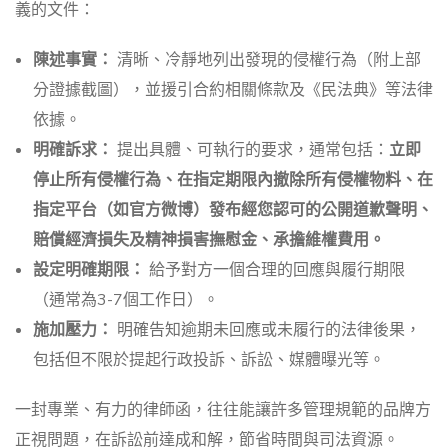
義的文件：
陳述事實：
清晰、冷靜地列出發現的侵權行為（附上部
分證據截圖），並援引合約相關條款及《民法典》等法律
依據。
明確訴求：
提出具體、可執行的要求，通常包括：
立即
停止所有侵權行為、在指定期限內撤除所有侵權物料、在
指定平台（如官方微博）發布經您認可的公開道歉聲明、
賠償經濟損失及精神損害撫慰金、承擔維權費用。
設定明確期限：
給予對方一個合理的回應與履行期限
（通常為3-7個工作日）。
施加壓力：
明確告知逾期未回應或未履行的法律後果，
包括但不限於提起行政投訴、訴訟、媒體曝光等。
一封專業、有力的律師函，往往能讓許多管理規範的品牌方
正視問題，在訴訟前達成和解，節省時間與司法資源。