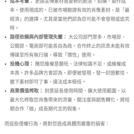
成本考量：
更換宣傳素材需要新的創意、拍攝、製作成
本。使用現成的、已被市場驗證有效的肖像素材，是「最
經濟」的選擇，尤其是當他們認為您可能不會發現或追究
時。
路徑依賴與內部管理失靈：
大公司部門眾多，市場部、
公關部、電商部可能各自為政，合作終止的訊息未能有效
傳達至所有執行端，導致「慣性」使用。
投機心理：
賭您維權意願低、法律知識不足、或維權成
本高。許多品牌方會認為，即便被發現，發一封道歉信、
撤下素材即可了事，違法成本極低。
商業價值榨取：
刻意延長使用時間、擴大使用範圍，以
最大化榨取您肖像帶來的流量、關注度與銷售轉化，將短
期合作「做」成長期代言的假象。
而這些侵權行為，將對您造成具體而嚴重的損害：