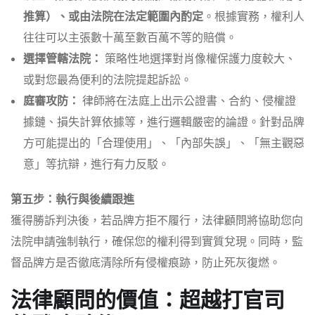
推算）、或由法院在法定範圍內酌定
。根據實務，權利人
往往可以主張數十萬至數百萬不等的賠償。
選擇管轄法院：
策略性地選擇對肖像權保護力度較大、
或對您最為便利的法院提起訴訟。
庭審攻防：
律師將在法庭上出示公證書、合約、侵權證
據鏈、損失計算依據等，進行邏輯嚴密的論證。針對品牌
方可能提出的「合理使用」、「內部失誤」、「無主觀惡
意」等抗辯，進行有力反駁。
第五步：執行與後續跟進
獲得勝訴判決後，若品牌方拒不履行，法律顧問將協助您向
法院申請強制執行，確保您的權利得到實質兌現。同時，監
督品牌方是否徹底清除所有侵權痕跡，防止死灰復燃。
法律顧問的價值：超越打官司