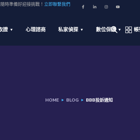
並隨時準備好迎接挑戰！
立即聯繫我們
取證
心理諮商
私家偵探
數位保護
帳
HOME
BLOG
BBB投訴通知