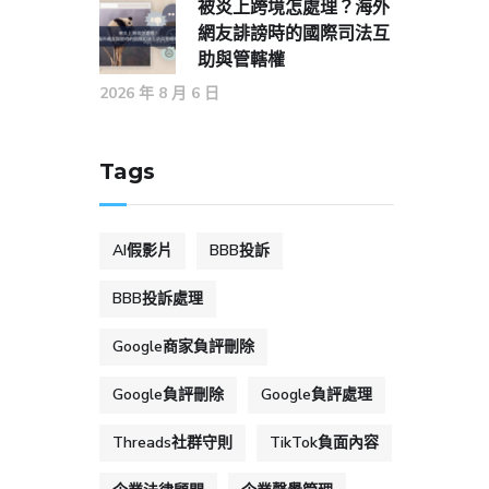
被炎上跨境怎處理？海外
網友誹謗時的國際司法互
助與管轄權
2026 年 8 月 6 日
Tags
AI假影片
BBB投訴
BBB投訴處理
Google商家負評刪除
Google負評刪除
Google負評處理
Threads社群守則
TikTok負面內容