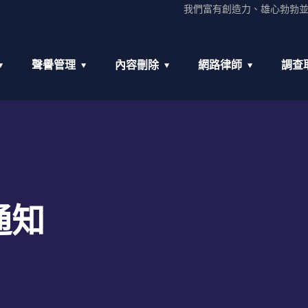
我們富有創造力、雄心勃勃
聲譽管理
內容刪除
網路律師
調查
通知