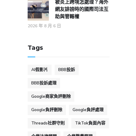
被炎上跨境怎處理？海外
網友誹謗時的國際司法互
助與管轄權
2026 年 8 月 6 日
Tags
AI假影片
BBB投訴
BBB投訴處理
Google商家負評刪除
Google負評刪除
Google負評處理
Threads社群守則
TikTok負面內容