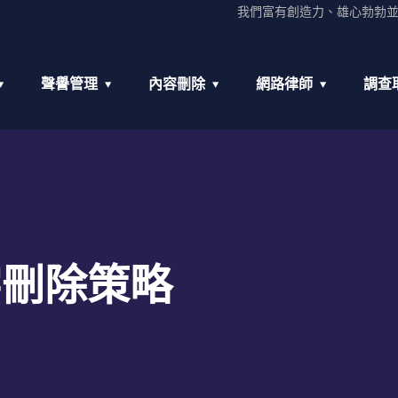
我們富有創造力、雄心勃勃
聲譽管理
內容刪除
網路律師
調查
字刪除策略