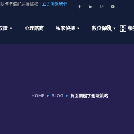
並隨時準備好迎接挑戰！
立即聯繫我們
取證
心理諮商
私家偵探
數位保護
帳
HOME
BLOG
負面關鍵字刪除策略