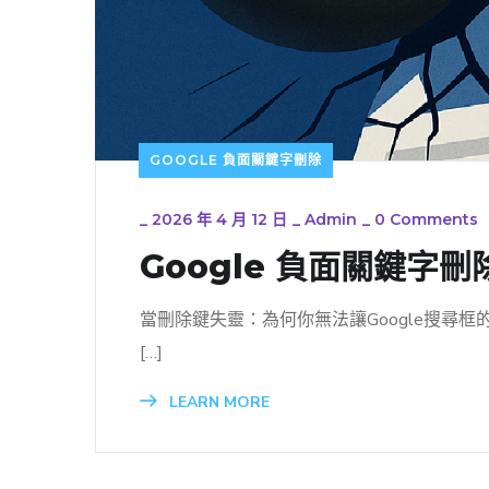
GOOGLE 負面關鍵字刪除
_
2026 年 4 月 12 日
_
Admin
_
0 Comments
Google 負面關鍵
當刪除鍵失靈：為何你無法讓Google搜尋框
[…]
LEARN MORE