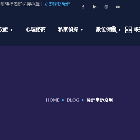
並隨時準備好迎接挑戰！
立即聯繫我們
取證
心理諮商
私家偵探
數位保護
帳
HOME
BLOG
負評申訴沒用