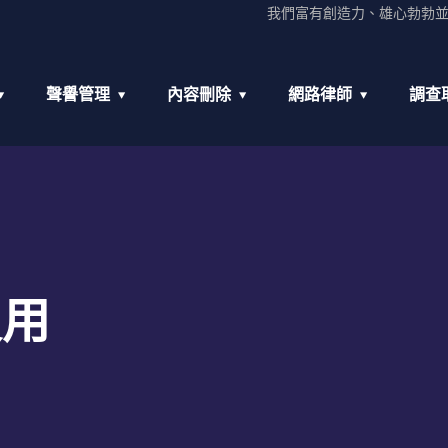
我們富有創造力、雄心勃勃
聲譽管理
內容刪除
網路律師
調查
沒用