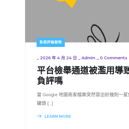
負面評論刪除
_
2026 年 4 月 24 日
_
Admin
_
0 Comments
平台檢舉通道被濫用導
負評嗎
當 Google 地圖商家檔案突然冒出好幾
罐頭 […]
LEARN MORE