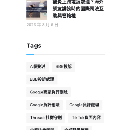
被炎上跨境怎處理？海外
網友誹謗時的國際司法互
助與管轄權
2026 年 8 月 6 日
Tags
AI假影片
BBB投訴
BBB投訴處理
Google商家負評刪除
Google負評刪除
Google負評處理
Threads社群守則
TikTok負面內容