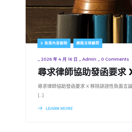
X 負面內容刪除
網路法律顧問
_
2026 年 4 月 16 日
_
Admin
_
0 Comments
尋求律師協助發函要求 
尋求律師協助發函要求 X 移除誹謗性負面言論
[…]
LEARN MORE