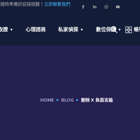
並隨時準備好迎接挑戰！
立即聯繫我們
取證
心理諮商
私家偵探
數位保護
帳
HOME
BLOG
刪除 X 負面言論