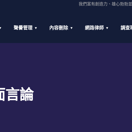
我們富有創造力、雄心勃勃
聲譽管理
內容刪除
網路律師
調查
面言論