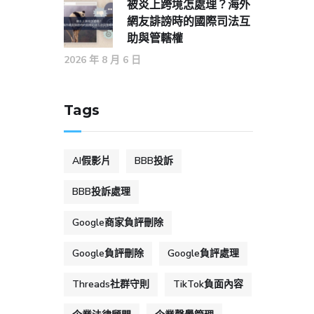
被炎上跨境怎處理？海外
網友誹謗時的國際司法互
助與管轄權
2026 年 8 月 6 日
Tags
AI假影片
BBB投訴
BBB投訴處理
Google商家負評刪除
Google負評刪除
Google負評處理
Threads社群守則
TikTok負面內容