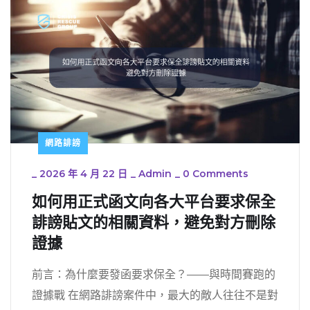
網路誹謗
_
2026 年 4 月 22 日
_
Admin
_
0 Comments
如何用正式函文向各大平台要求保全
誹謗貼文的相關資料，避免對方刪除
證據
前言：為什麼要發函要求保全？——與時間賽跑的
證據戰 在網路誹謗案件中，最大的敵人往往不是對