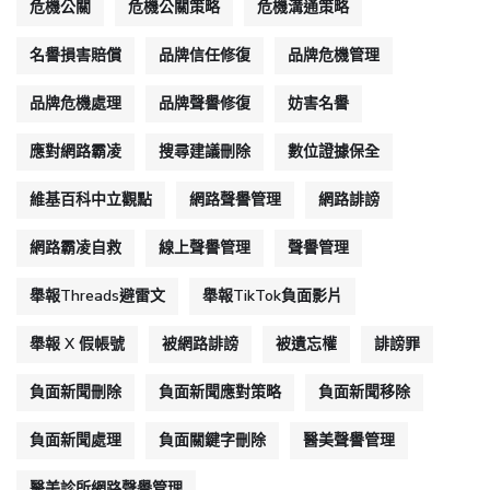
危機公關
危機公關策略
危機溝通策略
名譽損害賠償
品牌信任修復
品牌危機管理
品牌危機處理
品牌聲譽修復
妨害名譽
應對網路霸凌
搜尋建議刪除
數位證據保全
維基百科中立觀點
網路聲譽管理
網路誹謗
網路霸凌自救
線上聲譽管理
聲譽管理
舉報Threads避雷文
舉報TikTok負面影片
舉報 X 假帳號
被網路誹謗
被遺忘權
誹謗罪
負面新聞刪除
負面新聞應對策略
負面新聞移除
負面新聞處理
負面關鍵字刪除
醫美聲譽管理
醫美診所網路聲譽管理