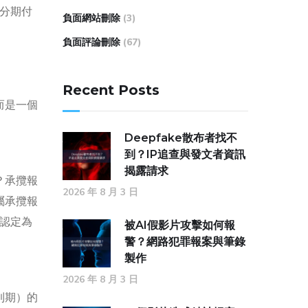
是分期付
負面網站刪除
(3)
負面評論刪除
(67)
Recent Posts
而是一個
Deepfake散布者找不
到？IP追查與發文者資訊
揭露請求
？承攬報
2026 年 8 月 3 日
屬承攬報
被認定為
被AI假影片攻擊如何報
警？網路犯罪報案與筆錄
製作
2026 年 8 月 3 日
到期）的