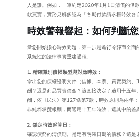
人是誰。例如，一筆約定2020年1月1日清償的借
款買賣，實務見解多認為「各期付款請求權時效各
時效警報響起：如何判斷您
當您開始擔心時效問題，第一步是進行冷靜而全面
系統性的法律事實重建過程。
1. 精確識別債權類型與對應時效：
拿出您的債權證明文件（借據、本票、買賣契約、
酬？還是商品買賣價金？這直接決定了適用十五年
酬，依《民法》第127條第7款，時效原則為兩年
非純粹承攬報酬，而適用十五年時效，這其中的差
2. 鎖定時效起算日：
確認債務的清償期。是定有明確日期的債務？還是