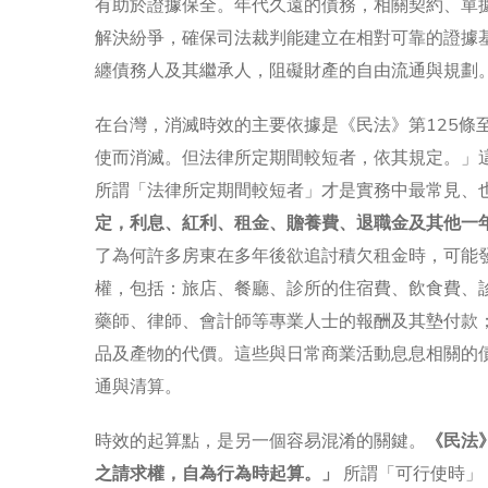
有助於證據保全。年代久遠的債務，相關契約、單
解決紛爭，確保司法裁判能建立在相對可靠的證據
纏債務人及其繼承人，阻礙財產的自由流通與規劃
在台灣，消滅時效的主要依據是《民法》第125條
使而消滅。但法律所定期間較短者，依其規定。」
所謂「法律所定期間較短者」才是實務中最常見、
定，利息、紅利、租金、贍養費、退職金及其他一
了為何許多房東在多年後欲追討積欠租金時，可能
權，包括：旅店、餐廳、診所的住宿費、飲食費、
藥師、律師、會計師等專業人士的報酬及其墊付款
品及產物的代價。這些與日常商業活動息息相關的
通與清算。
時效的起算點，是另一個容易混淆的關鍵。
《民法
之請求權，自為行為時起算。」
所謂「可行使時」