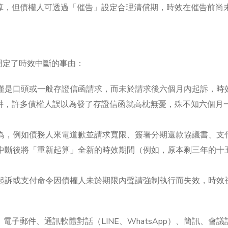
算，但債權人可透過「催告」設定合理清償期，時效在催告前尚
明定了時效中斷的事由：
僅是口頭或一般存證信函請求，而未於請求後六個月內起訴，時
陷阱，許多債權人誤以為發了存證信函就高枕無憂，殊不知六個月
。
為，例如債務人來電道歉並請求寬限、簽署分期還款協議書、支
中斷後將「重新起算」全新的時效期間（例如，原本剩三年的十
。
起訴或支付命令因債權人未於期限內聲請強制執行而失效，時效
子郵件、通訊軟體對話（LINE、WhatsApp）、簡訊、會議