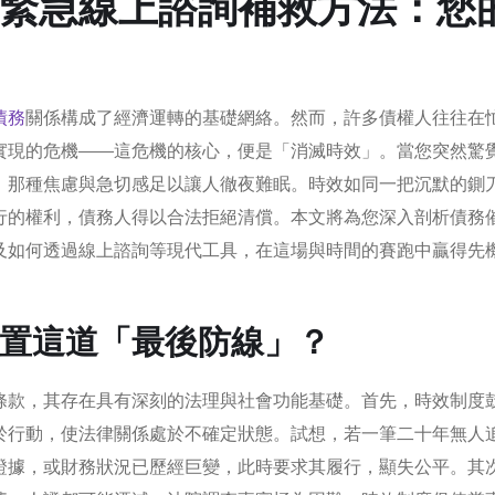
緊急線上諮詢補救方法：您
債務
關係構成了經濟運轉的基礎網絡。然而，許多債權人往往在
實現的危機——這危機的核心，便是「消滅時效」。當您突然驚
，那種焦慮與急切感足以讓人徹夜難眠。時效如同一把沉默的鍘
行的權利，債務人得以合法拒絕清償。本文將為您深入剖析債務
及如何透過線上諮詢等現代工具，在這場與時間的賽跑中贏得先
置這道「最後防線」？
條款，其存在具有深刻的法理與社會功能基礎。首先，時效制度
於行動，使法律關係處於不確定狀態。試想，若一筆二十年無人
證據，或財務狀況已歷經巨變，此時要求其履行，顯失公平。其