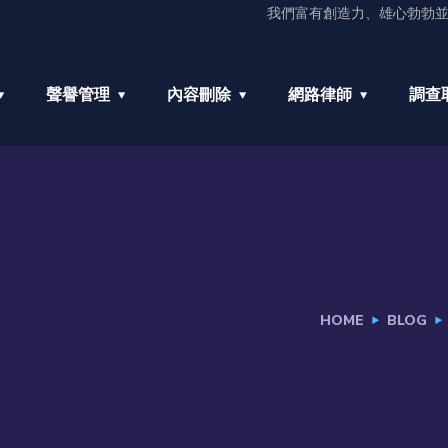
我們富有創造力、雄心勃勃
聲譽管理
內容刪除
網路律師
調查
HOME
BLOG