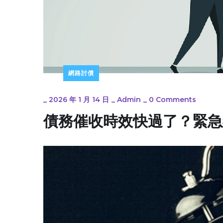
網路討債
_
2026 年 1 月 14 日
_
Admin
_
0 Comments
債務催收時效快過了？緊急