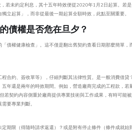
款，若未約定利息，其十五年時效便從2020年1月2日起算。若
自獨立起算」，而非從最後一期起算全額時效，此點至關重要。
的債權是否危在旦夕？
的「債權健康檢查」。這不僅是翻出舊契約查看日期那麼簡單，
工程合約、簽收單等），仔細判斷其法律性質。是一般消費借貸
、五年還是兩年的時效期間。例如，營造廠商完成的工程款，若
；但若契約內容側重於廠商提供專業技術與工作成果，有時可能
異需要專業判斷。
未定期限（得隨時請求返還）？或是附有停止條件（條件成就始