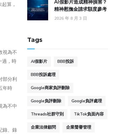
AI假影片造成精神損害？
未起算，
精神慰撫金請求額度參考
2026 年 8 月 3 日
Tags
效視為不
一過，時
AI假影片
BBB投訴
BBB投訴處理
付部分利
五年時
Google商家負評刪除
Google負評刪除
Google負評處理
視為不中
Threads社群守則
TikTok負面內容
企業法律顧問
企業聲譽管理
記錄、錄