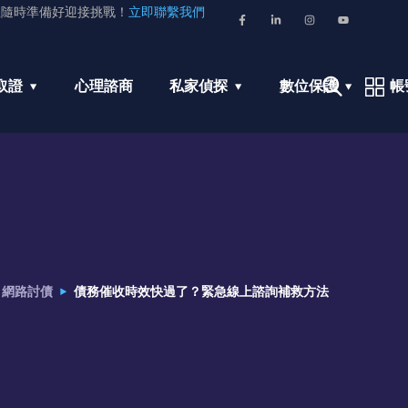
並隨時準備好迎接挑戰！
立即聯繫我們
取證
心理諮商
私家偵探
數位保護
帳
網路討債
債務催收時效快過了？緊急線上諮詢補救方法