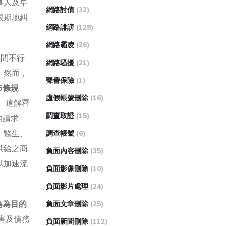
事人及早
網路討債
(32)
限期地糾
網路誹謗
(128)
網路霸凌
(26)
年間不行
網路騷擾
(21)
。然而，
聲譽保險
(1)
6條規
虛假帳號刪除
(16)
。
這解釋
調查取證
(15)
的請求
；醫生、
調查帳號
(6)
供給之商
負面內容刪除
(35)
以加速流
負面影像刪除
(10)
負面影片處理
(24)
為為目的
負面文章刪除
(25)
害及債務
負面新聞刪除
(112)