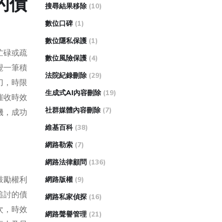
的債
搜尋結果移除
(10)
數位口碑
(1)
數位隱私保護
(1)
忙碌或疏
數位風險保護
(4)
覺一筆積
法院紀錄刪除
(29)
刀，時限
生成式AI內容刪除
(19)
催收時效
社群媒體內容刪除
(7)
機，成功
維基百科
(38)
網路勒索
(7)
網路法律顧問
(136)
鼓勵權利
網路版權
(9)
追討的債
網路私家偵探
(16)
次，時效
網路聲譽管理
(21)