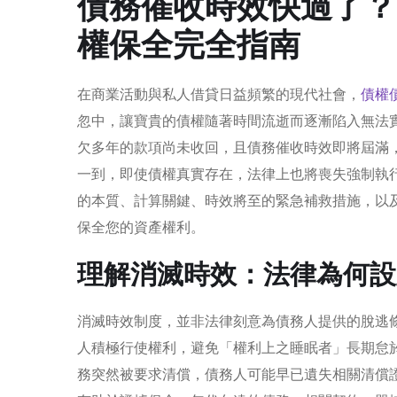
債務催收時效快過了？
權保全完全指南
在商業活動與私人借貸日益頻繁的現代社會，
債權
忽中，讓寶貴的債權隨著時間流逝而逐漸陷入無法
欠多年的款項尚未收回，且債務催收時效即將屆滿
一到，即使債權真實存在，法律上也將喪失強制執
的本質、計算關鍵、時效將至的緊急補救措施，以
保全您的資產權利。
理解消滅時效：法律為何設
消滅時效制度，並非法律刻意為債務人提供的脫逃
人積極行使權利，避免「權利上之睡眠者」長期怠
務突然被要求清償，債務人可能早已遺失相關清償