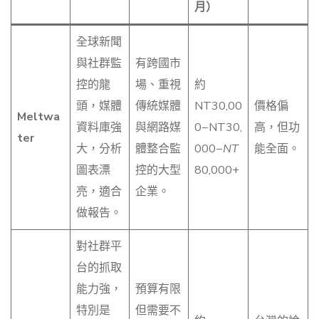
月）
全球新聞
與社群監
有跨國市
控的龍
場、重視
約
頭，媒體
傳統媒體
NT30,00
價格偏
Meltwa
資料庫強
與網路媒
0−NT30,
高，但功
ter
大，分析
體整合監
000−
NT
能全面。
圖表漂
控的大型
80,000+
亮，適合
企業。
做報告。
對社群平
台的抓取
能力強，
預算有限
特別是
但需要不