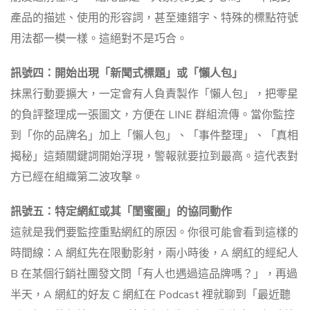
產品的描述、使用的形容詞，甚至連錯字、特殊的標點符號
用法都一模一樣。這絕對不是巧合。
訊號四：開始出現「新聞式標題」或「懶人包」
抹黑行動要擴大，一定會有人負責製作「懶人包」，把零星
的負評整理成一張圖文，方便在 LINE 群組流傳。當你監控
到「你的品牌名」加上「懶人包」、「事件整理」、「真相
揭秘」這類關鍵詞開始浮現，警報就要拉到最高。這代表對
方已經在組織第二波攻擊。
訊號五：特定網紅或其「閨蜜圈」的協同動作
這就是我們要監控重點網紅的原因。你很可能會看到這樣的
時間線：A 網紅先在限動影射，兩小時後，A 網紅的經紀人
B 在某個行銷社團發文問「有人也遇過這品牌嗎？」，再過
半天，A 網紅的好友 C 網紅在 Podcast 裡就聊到「最近聽