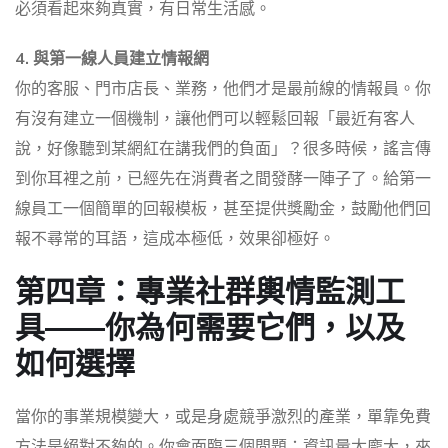
必須看起來夠真實，有日常生活感。
4. 與第一線人員建立情報網
你的客服、門市店長、業務，他們才是最前線的情報員。你
有沒有建立一個機制，讓他們可以輕鬆回報「最近有客人
說，好像聽到某網紅在講我們的負面」？很多時候，謠言傳
到你耳裡之前，已經先在消費者之間發酵一陣子了。給第一
線員工一個簡單的回報模板，甚至提供獎勵金，鼓勵他們回
報不尋常的耳語，這成本極低，效果卻極好。
第四章：專業社群輿情監測工
具——你為何需要它們，以及
如何選擇
當你的事業規模變大，或是身處競爭激烈的產業，單靠免費
方法是絕對不夠的。你會面臨三個問題：資訊量太龐大，來