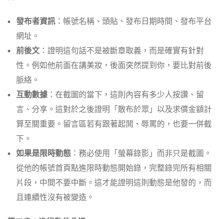
發布者資訊
：帳號名稱、頭貼、發布日期時間、發布平台
網址。
前後文
：證明這句話不是被斷章取義，而是確實有針對
性。例如他前面在講美妝，後面突然提到你，要比對前後
脈絡。
互動數據
：在截圖的當下，這則內容有多少人按讚、留
言、分享。這對於之後證明「散布於眾」以及求償金額計
算至關重要。留言區若有跟著起鬨、辱罵的，也要一併截
下。
如果是限時動態
：務必使用「螢幕錄影」而非只是截圖。
從他的帳號首頁點進限時動態開始錄，完整錄完所有相關
片段，中間不要中斷。這才能證明這則動態是他發的，而
且連續性沒有被變造。