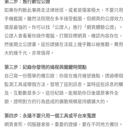
第二步：進行數位公證
如果你判斷此事將走法律途徑，或者是傷害極大，不要只用
手機截圖。雖然法院現在多半接受截圖，但網頁的公證效力
還是最強的。你可以找「公證人」進行「網頁體驗公證」。
公證人會看著你操作電腦，打開目標網頁，確認內容存在，
然後開立公證書。這份證據在法庭上幾乎難以被推翻。費用
大約幾千元，非常值得。
第三步：記錄你發現的過程與關鍵時間點
自己寫一份簡單的備忘錄：你是在幾月幾號幾點，透過哪個
監測工具或哪個方法，發現了這則訊息。當時這些訊息的觸
及、互動數是多少。這份紀錄，能幫助你日後還原事件全
貌，證明對方的行為造成的擴散規模是持續擴大的。
第四步：永遠不要只用一個工具或平台來蒐證
網頁會死，伺服器會掛。重要的證據，要在不同地方備份。