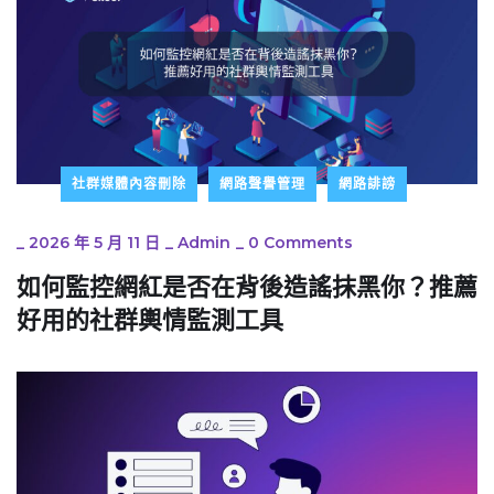
社群媒體內容刪除
網路聲譽管理
網路誹謗
_
2026 年 5 月 11 日
_
Admin
_
0 Comments
如何監控網紅是否在背後造謠抹黑你？推薦
好用的社群輿情監測工具