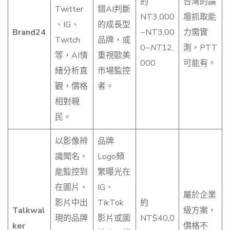
約
台灣的論
Twitter
錯AI判斷
NT3,000
壇抓取能
、IG、
的成長型
Brand24
−NT3,00
力需實
Twitch
品牌，或
0−
NT
12,
測，PTT
等，AI情
重視歐美
000
可能有。
緒分析直
市場監控
觀，價格
者。
相對親
民。
以影像辨
品牌
識聞名，
Logo頻
能監控到
繁曝光在
在圖片、
IG、
屬於企業
影片中出
TikTok
約
Talkwal
級方案，
現的品牌
影片或圖
NT$40,0
ker
價格不