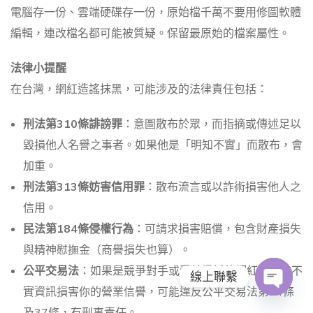
電腦存一份、雲端硬碟存一份，原始檔千萬不要用修圖軟體
編輯，連改檔名都可能被質疑。保留最原始的檔案屬性。
法律小提醒
在台灣，網紅造謠抹黑，可能涉及的法律責任包括：
刑法第310條誹謗罪
：意圖散布於眾，而指摘或傳述足以
毀損他人名譽之事者。如果他是「明知不實」而散布，會
加重。
刑法第313條妨害信用罪
：散布流言或以詐術損害他人之
信用。
民法第184條侵權行為
：可請求損害賠償，包含財產損失
與精神慰撫金（商譽損失也算）。
公平交易法
：如果是競爭對手或受其委託的網紅，散布不
線上聯繫
實資訊損害你的營業信譽，可能違反公平交易法第24條
O
及37條，有刑事責任。