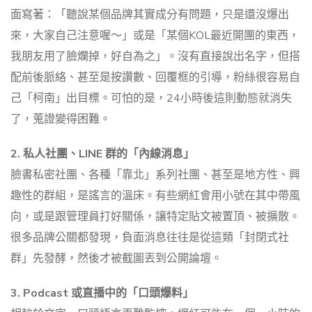
面寫著：「聽說某個品牌其實成分有問題，只是還沒爆出
來，大家自己注意喔～」或是「某個KOL最近開團的東西，
我朋友用了臉爛掉，好自為之」。沒有直接說出名字，但搭
配前後脈絡、甚至是按讚數、回覆框的引導，粉絲很容易自
己「柯南」出目標。可怕的是，24小時後這則動態就消失
了，蒐證變得困難。
2. 私人社團、LINE 群的「內線消息」
臉書私密社團、各種「靠北」系列社團、甚至是地方性、興
趣性的群組，是謠言的溫床。有些網紅會用小號在其中帶風
向，或是跟管理員打好關係，讓特定貼文被置頂、被擴散。
很多品牌公關都發現，負面消息往往是從這類「封閉式社
群」先發酵，然後才被截圖丟到公開論壇。
3. Podcast 或直播中的「口頭爆料」