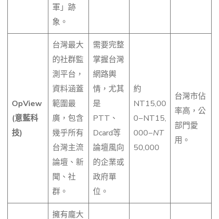
軍」跡
象。
台灣最大
需要完整
的社群監
掌握台灣
測平台，
網路輿
資料涵蓋
情，尤其
約
台灣市佔
OpView
範圍最
是
NT15,00
率高，公
(意藍科
廣，包含
PTT、
0−NT15,
部門愛
技)
幾乎所有
Dcard等
000−
NT
用。
台灣主流
論壇風向
50,000
論壇、新
的企業或
聞、社
政府單
群。
位。
擁有龐大