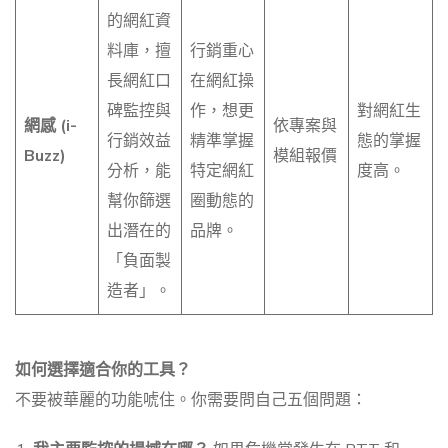
的網紅資
料庫，擅
行銷重心
長網紅口
在網紅操
碑監控與
作，想更
對網紅生
網感 (i-
依專案與
行銷效益
精準掌握
態的掌握
Buzz)
模組報價
分析，能
特定網紅
度高。
幫你篩選
圈動態的
出潛在的
品牌。
「負面製
造者」。
如何選擇適合你的工具？
不要被華麗的功能唬住。你需要問自己五個問題：