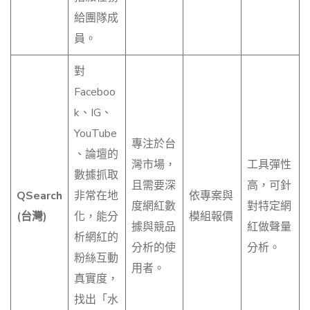
給團隊成
員。
對
Faceboo
k、IG、
YouTube
專注於台
、論壇的
灣市場，
工具彈性
數據抓取
且需要深
高，可針
QSearch
非常在地
依專案與
度網紅數
對特定網
(台灣)
化，能分
模組報價
據與競品
紅做聲量
析網紅的
分析的使
分析。
粉絲互動
用者。
真實度，
找出「水