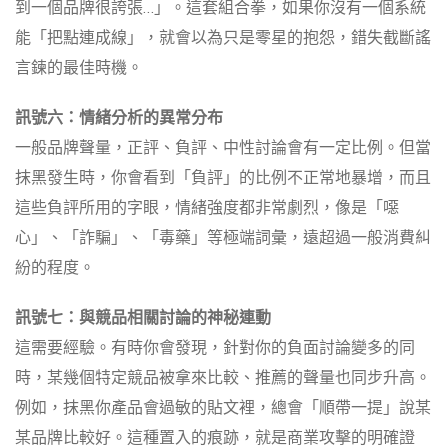
到一個品牌很誇張…」。這套組合拳，如果你沒有一個系統
能「把點連成線」，就會以為只是零星的抱怨，錯失截斷謠
言鍊的最佳時機。
訊號六：情緒分析的異常分布
一般品牌聲量，正評、負評、中性討論會有一定比例。但當
抹黑發生時，你會看到「負評」的比例不正常地暴增，而且
這些負評所用的字眼，情緒強度都非常劇烈，像是「噁
心」、「詐騙」、「毒藥」等極端詞彙，遠超過一般消費糾
紛的程度。
訊號七：與競品相關討論的神秘連動
這需要經驗。有時你會發現，針對你的負面討論變多的同
時，某幾個特定競品被拿來比較、推薦的聲量也同步升高。
例如，抹黑你產品會過敏的貼文裡，總會「順帶一提」說某
某品牌比較好。這種置入的痕跡，就是商業攻擊的明確證