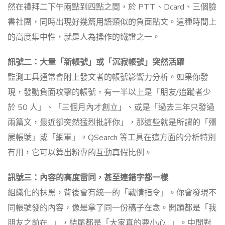
然在禮拜二下午兩點到四點之間，於 PTT、Dcard、三個臉
書社團，同時出現好幾篇用語類似的負面貼文。這種時間上
的高度集中性，就是人為操作的鐵證之一。
訊號二：大量「新帳號」或「沉寂帳號」突然活躍
監測工具通常會附上發文者的帳號影響力分析。如果你發
現，發動負面攻擊的帳號，有一半以上是「朋友/追蹤者少
於 50 人」、「三個月內才創立」、或是「過去三年只發過
兩篇文，最近卻突然猛烈批評你」，那這些就是所謂的「殭
屍帳號」或「網軍」。QSearch 等工具在這方面的分析特別
有用，它可以算出粉專的互動真假比例。
訊號三：內容的高度雷同，甚至連錯字都一樣
組織化的抹黑，背後會有統一的「戰情指令」。你會發現不
同帳號發的內容，像是拿了同一份稿子在念。開頭都是「我
朋友之前在…」，結尾都是「大家真的要小心…」。中間對