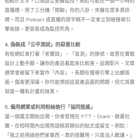
相較於文字，口頭語言更難監控。網紅可能在一個一小時的
直播裡，用了三分鐘「閒聊」你的八卦，夾雜在眾多資訊
裡。而且 Podcast 或直播的逐字稿不一定會立刻被搜尋引
擎收錄，更容易成為監控死角。
4. 偽裝成「公平測試」的惡意比較
有些網紅會打著「老實說」、「盲測」的旗號，故意在實驗
設計上動手腳，讓你的產品看起來比較差。這類影片、文章
通常會被留下來當作「內容」，長期在搜尋引擎上佔據版
面，傷害更深遠。你可能想說這是產品面的問題，但它其實
就是一種有計畫的抹黑。
5. 僱用網軍或利用粉絲進行「協同造謠」
當一個謠言開始出現，你會發現在 PTT、Dcard、臉書社
團，在短時間內出現用語極其類似的貼文或留言。例如：
「我之前用過他們家東西，真的很難用，只是沒人敢講。」