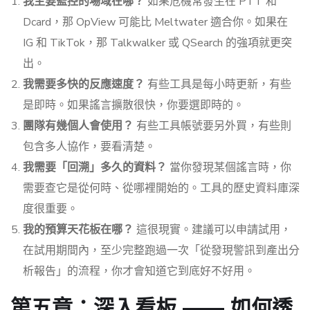
我主要監控的場域在哪？
如果危機常發生在 PTT 和
Dcard，那 OpView 可能比 Meltwater 適合你。如果在
IG 和 TikTok，那 Talkwalker 或 QSearch 的強項就更突
出。
我需要多快的反應速度？
有些工具是每小時更新，有些
是即時。如果謠言擴散很快，你要選即時的。
團隊有幾個人會使用？
有些工具帳號要另外買，有些則
包含多人協作，要看清楚。
我需要「回溯」多久的資料？
當你發現某個謠言時，你
需要查它是從何時、從哪裡開始的。工具的歷史資料庫深
度很重要。
我的預算天花板在哪？
這很現實。建議可以申請試用，
在試用期間內，至少完整跑過一次「從發現警訊到產出分
析報告」的流程，你才會知道它到底好不好用。
第五章：深入看板 —— 如何透