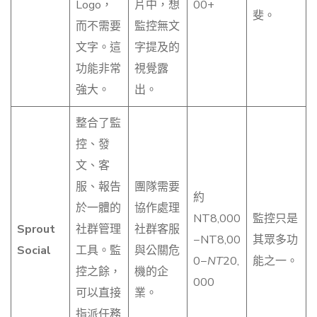
Logo，
片中，想
00+
斐。
而不需要
監控無文
文字。這
字提及的
功能非常
視覺露
強大。
出。
整合了監
控、發
文、客
服、報告
團隊需要
約
於一體的
協作處理
NT8,000
監控只是
Sprout
社群管理
社群客服
−NT8,00
其眾多功
Social
工具。監
與公關危
0−
NT
20,
能之一。
控之餘，
機的企
000
可以直接
業。
指派任務