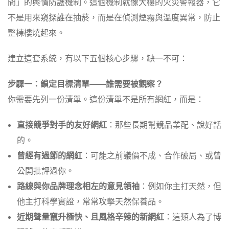
間」的輿情防護機制。這個機制就像大樓的火災警報器，它
不是用來窺探誰在抽菸，而是在偵測煙霧與溫度異常，防止
整棟樓燒起來。
建立這套系統，有以下五個核心步驟，缺一不可：
步驟一：鎖定目標清單——誰需要被觀察？
你需要先列一份清單。這份清單不是所有網紅，而是：
直接競爭對手的友好網紅
：那些長期幫競品業配、說好話
的。
曾經有過節的網紅
：可能之前議價不成、合作破局、或曾
公開批評過你。
路線與你品牌理念相左的意見領袖
：例如你主打天然，但
他主打科學實證，常常攻擊天然保養品。
近期聲量竄升極快、且風格辛辣的新網紅
：這類人為了博