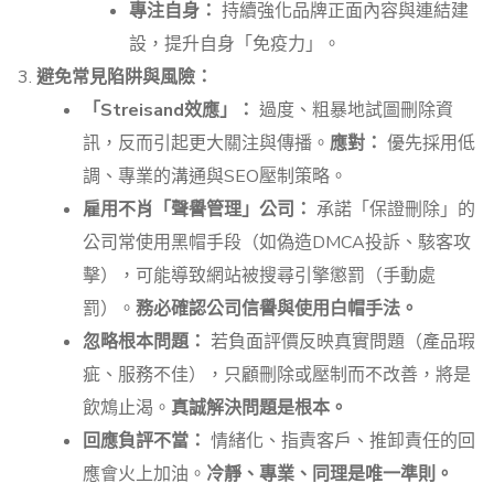
專注自身：
持續強化品牌正面內容與連結建
設，提升自身「免疫力」。
避免常見陷阱與風險：
「Streisand效應」：
過度、粗暴地試圖刪除資
訊，反而引起更大關注與傳播。
應對：
優先採用低
調、專業的溝通與SEO壓制策略。
雇用不肖「聲譽管理」公司：
承諾「保證刪除」的
公司常使用黑帽手段（如偽造DMCA投訴、駭客攻
擊），可能導致網站被搜尋引擎懲罰（手動處
罰）。
務必確認公司信譽與使用白帽手法。
忽略根本問題：
若負面評價反映真實問題（產品瑕
疵、服務不佳），只顧刪除或壓制而不改善，將是
飲鴆止渴。
真誠解決問題是根本。
回應負評不當：
情緒化、指責客戶、推卸責任的回
應會火上加油。
冷靜、專業、同理是唯一準則。