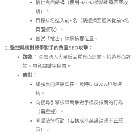
優化頁面結構（使用H2/H3標題組織答案段
落）。
目標排名進入前5名（精選摘要通常從前5名
頁面選取）。
嘗試「搶占」精選摘要位置。
監控與應對競爭對手的負面SEO攻擊：
跡象：
突然湧入大量低品質負面連結、假造負面評
論、惡意關鍵字廣告。
應對：
加強反向連結監控，及時Disavow垃圾連
結。
向搜尋引擎檢舉競爭對手違反指南的行為
（需證據）。
考慮法律行動（若構成商業誹謗或不正競
爭）。