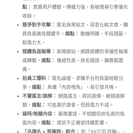
點：
真實用戶體驗，傳播力強，易被搜尋引擎優先
收錄。
競爭對手攻擊：
匿名抹黑貼文、惡意比較文章、購
買負面廣告關鍵字。
痛點：
動機明確，手段隱蔽，
殺傷力大。
媒體負面報導：
新聞網站、網路媒體的爭議性報導
或轉載。
痛點：
權威性高，排名穩固，擴散範圍
廣。
前員工爆料：
匿名論壇、求職平台的負面經驗分
享。
痛點：
具備「內部視角」，易引發共鳴。
不實謠言/誤解：
網路謠言、資訊誤傳、被錯誤歸
類。
痛點：
可能基於誤會，但殺傷力不減。
過時/無關內容：
舊聞重提、不相關但排名高的負
面內容。
痛點：
資訊不正確卻持續影響。
「品牌名 + 爭議詞」組合：
如「XX公司 詐騙」、