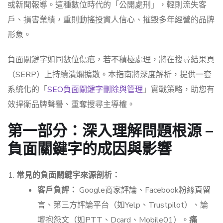
或新聞報導。這種數位時代的「公開處刑」，輕則流失客
戶、損害業績，重則動搖投資人信心、摧毀多年經營的品牌
形象。
負面關鍵字如同數位傷疤，若不積極處理，將在搜尋結果頁
（SERP）上持續潰爛擴散。本指南將深度解析，提供一套
系統化的「
SEO負面關鍵字刪除與管理
」實戰策略，助您有
效捍衛品牌聲譽、重奪搜尋主導權。
第一部分：深入理解問題根源 –
負面關鍵字的成因與影響
常見的負面關鍵字來源剖析：
客戶負評：
Google商家評論、Facebook粉絲頁留
言、第三方評論平台（如Yelp、Trustpilot）、論
壇抱怨文（如PTT、Dcard、Mobile01）。
痛