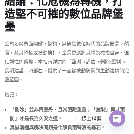
結論：化危機為轉機，打
造堅不可摧的數位品牌堡
壘
公司名與負面關鍵字掛鉤，無疑是數位時代的品牌噩夢。然
而，與其恐慌或被動挨打，企業更應將其視為檢視自身、強
化韌性的契機。本指南詳述的「監測->評估->刪除/壓制->
長期建設」四部曲，提供了一套從被動防禦到主動建構的完
整藍圖。
切記：
「刪除」並非萬靈丹，且常困難重重；「壓制」與「預
線上聯繫
防」才是長治久安之道。
真誠溝通與解決問題是化解負面聲浪的基石。
O