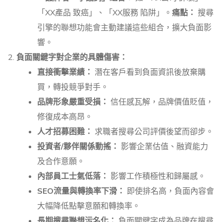
「XX產品 致癌」、「XX服務 陷阱」。
痛點：
搜尋
引擎的聯想功能會主動建議這些組合，擴大負面影
響。
負面關鍵字對企業的具體傷害：
直接衝擊業績：
潛在客戶看到負面資訊後放棄購
買，轉投競爭對手。
品牌形象嚴重受損：
信任感瓦解，品牌價值貶值，
修復成本高昂。
人才招募困難：
求職者搜尋公司評價後望而卻步。
投資者/夥伴關係動搖：
影響企業估值、融資能力
及合作意願。
內部員工士氣低落：
影響工作積極性和歸屬感。
SEO流量與轉換率下滑：
即使排名高，負面內容會
大幅降低點擊意願和轉換率。
長期搜尋聯想污名化：
負面關鍵字成為品牌在搜尋