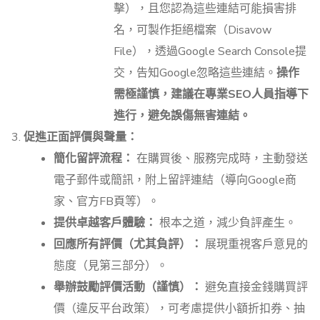
擊），且您認為這些連結可能損害排
名，可製作拒絕檔案（Disavow
File），透過Google Search Console提
交，告知Google忽略這些連結。
操作
需極謹慎，建議在專業SEO人員指導下
進行，避免誤傷無害連結。
促進正面評價與聲量：
簡化留評流程：
在購買後、服務完成時，主動發送
電子郵件或簡訊，附上留評連結（導向Google商
家、官方FB頁等）。
提供卓越客戶體驗：
根本之道，減少負評產生。
回應所有評價（尤其負評）：
展現重視客戶意見的
態度（見第三部分）。
舉辦鼓勵評價活動（謹慎）：
避免直接金錢購買評
價（違反平台政策），可考慮提供小額折扣券、抽