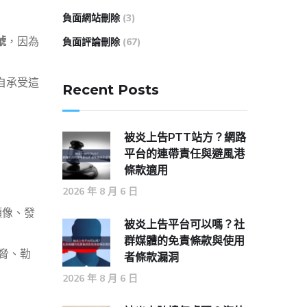
負面網站刪除
(3)
號
，因為
負面評論刪除
(67)
自承受這
Recent Posts
被炎上告PTT站方？網路
平台的連帶責任與避風港
條款適用
2026 年 8 月 6 日
頭像、發
被炎上告平台可以嗎？社
群媒體的免責條款與使用
威脅、勒
者條款漏洞
2026 年 8 月 6 日