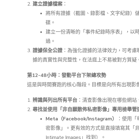
建立證據檔案
：
將所有證據（截圖、錄影檔、文字紀錄）
碟。
建立一份清晰的「事件紀錄時序表」，以
過。
證據保全公證
：為強化證據的法律效力，可考慮
據的真實性與完整性，在法庭上不易被對方質疑
第12-48小時：發動平台下架總攻勢
這是與時間賽跑的核心階段。目標是向所有出現影
辨識與列出所有平台
：清查影像出現在哪些網站
尋找並使用「非自願散佈私密影像」專用檢舉管
Meta（Facebook/Instagram）
：使用「
密影像」。更有效的方式是直接填寫其「非自願分享
Intimate Images」找到）。