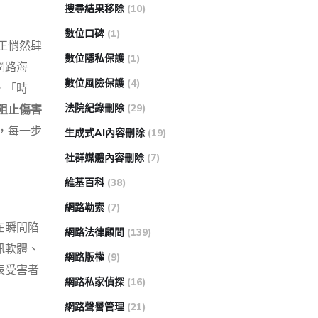
搜尋結果移除
(10)
數位口碑
(1)
——正悄然肆
數位隱私保護
(1)
網路海
數位風險保護
(4)
，「時
法院紀錄刪除
(29)
阻止傷害
，每一步
生成式AI內容刪除
(19)
社群媒體內容刪除
(7)
維基百科
(38)
網路勒索
(7)
在瞬間陷
網路法律顧問
(139)
訊軟體、
網路版權
(9)
表受害者
網路私家偵探
(16)
網路聲譽管理
(21)