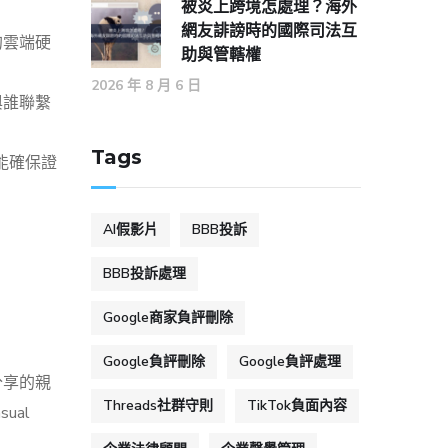
被炎上跨境怎處理？海外
網友誹謗時的國際司法互
的雲端硬
助與管轄權
2026 年 8 月 6 日
與誰聯繫
Tags
能確保證
AI假影片
BBB投訴
BBB投訴處理
Google商家負評刪除
Google負評刪除
Google負評處理
分享的親
Threads社群守則
TikTok負面內容
ual