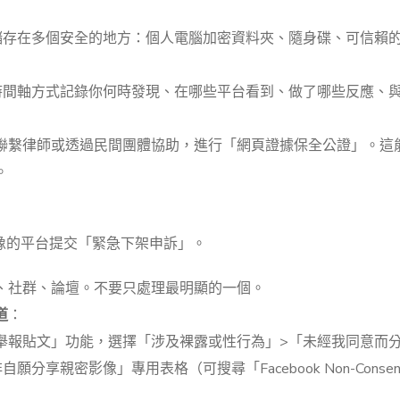
儲存在多個安全的地方：個人電腦加密資料夾、隨身碟、可信賴
時間軸方式記錄你何時發現、在哪些平台看到、做了哪些反應、
聯繫律師或透過民間團體協助，進行「網頁證據保全公證」。這
。
像的平台提交「緊急下架申訴」。
、社群、論壇。不要只處理最明顯的一個。
道
：
舉報貼文」功能，選擇「涉及裸露或性行為」>「未經我同意而
親密影像」專用表格（可搜尋「Facebook Non-Consens