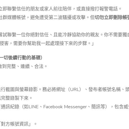
立即聯繫信任的朋友或家人前往陪伴，或直接撥打報警電話。
社群媒體帳號，避免遭受第二波騷擾或攻擊。但
切勿立即刪除帳
嘗試聯繫一位你絕對信任、且能冷靜協助你的親友。你不需要獨
私侵害，需要你幫助我一起處理接下來的步驟。」
是一切後續行動的基礎）
做到完整、連續、合法。
行截圖與螢幕錄影。務必將網址（URL）、發布者帳號名稱、
訊完整錄製下來。
錄（如LINE、Facebook Messenger、簡訊等），包含
「對方帳號資訊」。