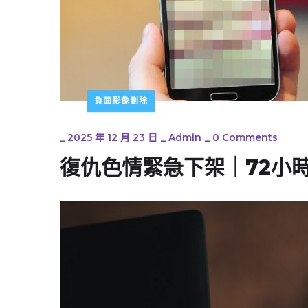
負面影像刪除
_
2025 年 12 月 23 日
_
Admin
_
0 Comments
復仇色情緊急下架｜72小