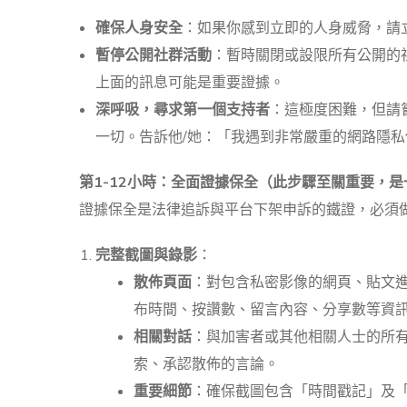
確保人身安全
：如果你感到立即的人身威脅，請
暫停公開社群活動
：暫時關閉或設限所有公開的
上面的訊息可能是重要證據。
深呼吸，尋求第一個支持者
：這極度困難，但請
一切。告訴他/她：「我遇到非常嚴重的網路隱
第1-12小時：全面證據保全（此步驟至關重要，
證據保全是法律追訴與平台下架申訴的鐵證，必須
完整截圖與錄影
：
散佈頁面
：對包含私密影像的網頁、貼文進
布時間、按讚數、留言內容、分享數等資
相關對話
：與加害者或其他相關人士的所有通訊紀
索、承認散佈的言論。
重要細節
：確保截圖包含「時間戳記」及