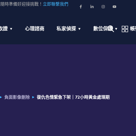
並隨時準備好迎接挑戰！
立即聯繫我們
取證
心理諮商
私家偵探
數位保護
帳
負面影像刪除
復仇色情緊急下架｜72小時黃金處理期