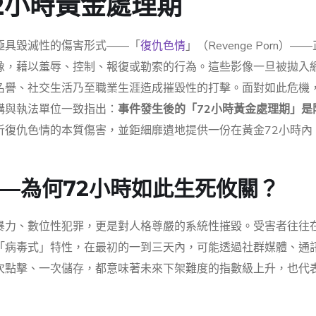
2小時黃金處理期
極具毀滅性的傷害形式——「
復仇色情
」（Revenge Porn）
像，藉以羞辱、控制、報復或勒索的行為。這些影像一旦被拋入
名譽、社交生活乃至職業生涯造成摧毀性的打擊。面對如此危機
構與執法單位一致指出：
事件發生後的「72小時黃金處理期」是
析復仇色情的本質傷害，並鉅細靡遺地提供一份在黃金72小時內
—為何72小時如此生死攸關？
暴力、數位性犯罪，更是對人格尊嚴的系統性摧毀。受害者往往
「病毒式」特性，在最初的一到三天內，可能透過社群媒體、通
次點擊、一次儲存，都意味著未來下架難度的指數級上升，也代