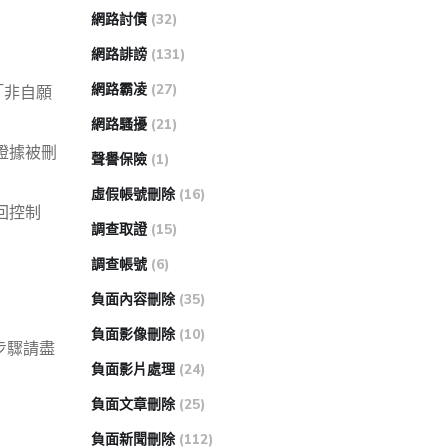
網路討債
(32)
網路誹謗
(131)
網路霸凌
(27)
對「非自願
網路騷擾
(21)
證據被刪
聲譽保險
(1)
虛假帳號刪除
(16)
回控制
調查取證
(15)
調查帳號
(6)
負面內容刪除
(35)
負面影像刪除
(10)
步驟請盡
負面影片處理
(24)
負面文章刪除
(25)
負面新聞刪除
(112)