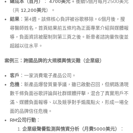
總成本（首月）
：
4700美元
+ 後續5個月每月2500美元
（共
12,200美元
）。
結果
：第4週，該條核心負評被谷歌移除。6個月後，搜
尋醫師姓名，首頁結果前五條均為正面專業介紹與媒體報
導，負面資訊被壓制到第三頁之後。新患者諮詢量恢復並
超越以往水平。
案例三：跨國品牌的大規模輿情災難（企業級）
客戶
：一家消費電子產品公司。
危機
：新產品爆發質量爭議，雖已啟動召回，但網路湧現
數千條負面谷歌評論與社群媒體抨擊，混合了真實用戶不
滿、媒體負面報導、以及競爭對手煽風點火，形成一場全
面的品牌信任危機。
RM公司行動
：
企業級聲譽監測與情資分析（月費5000美元）
：