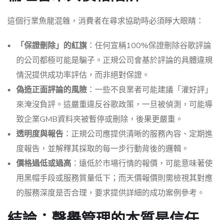
這個行業魚龍混雜，消費者在尋求協助時必須睜大眼睛：
「保證刪除」的紅旗
：任何宣稱100%保證刪除谷歌評論
的公司都極可能是騙子。正規公司會基於評論的具體違規
情況提供成功率評估，而非絕對保證。
偽造正面評論的風險
：一些不良業者可能建議「灌好評」
來淹沒負評。這嚴重違反谷歌政策，一旦被偵測，可能導
致企業GMB資料夾被暫停或刪除，後果更嚴重。
透明度與報告
：正規公司應提供清晰的服務內容、定期進
度報告，並解釋其採取的每一步行動背後的邏輯。
價格過低或過高
：遠低於市場行情的報價，可能意味著使
用黑帽手段或服務質量低下；而天價報價則需檢視其對應
的服務深度是否合理，要求提供詳細的成功案例參考。
結論：聲譽管理的本質是信任