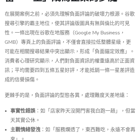
在展開案例之前，必須先理解負面評論的破壞力根源。谷歌
搜尋引擎的霸主地位，使其評論版圖具有無與倫比的可見
性。一條出現在谷歌在地服務（Google My Business，
GMB）專頁上的負面評論，不僅會直接拉低整體星級，更
可能在相關搜尋結果中突出顯示，形成「負面錨定效應」。
消費者心理研究顯示，人們對負面資訊的權重遠高於正面資
訊；平均需要四到五條五星好評，才能抵銷一條一星差評造
成的信譽損傷。
更棘手的是，負面評論的型態各異，處理難度天差地遠：
事實性錯誤
：如「店家昨天沒開門害我白跑一趟」，但當
天其實公休。
主觀情緒發洩
：如「服務爛透了，東西難吃，永遠不會再
來」。