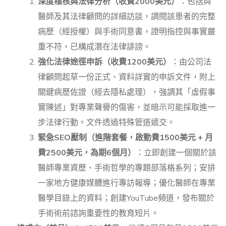
深度稽核與法律分析（收費2000美元）
：包括與
醫師及其法律顧問的詳細訪談，調閱該患者的完整
病歷（經授權）與手術同意書，證明指控與事實嚴
重不符，已構成潛在法律誹謗。
強化法律途徑申訴（收費1200美元）
：由公司法
律顧問起草一份正式、資料詳實的申訴文件，附上
關鍵病歷佐證（經去隱私處理），強調其「虛假事
實陳述」對專業聲譽的傷害，並暗示可能採取進一
步法律行動。文件透過特殊管道遞交。
緊急SEO壓制（進階套餐，啟動費1500美元 + 月
費2500美元，為期6個月）
：立即創建一個關於該
醫師專業資歷、手術哲學的專題部落格系列；安排
一家地方健康媒體進行專訪報導；優化醫師在專業
醫學目錄上的資料；創建YouTube頻道，發布關於
手術術前諮詢重要性的教育短片。