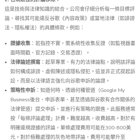
這是技術與法律知識的結合。公司會仔細分析每一條目標評
論，尋找其可能違反谷歌《內容政策》或當地法律（如誹謗
法、隱私權法）的具體條款。例如：
證據收集
：若指控不實，需系統性收集反證（如監視器畫
面時間戳、官方記錄、交易憑證）。
法律論述撰寫
：起草專業、有力的法律論點，說明該評論
如何構成誹謗、虛假陳述或隱私侵犯。這並非正式提起訴
訟，而是以法律語言強化向谷歌申訴的論證。
策略性申訴
：知道何時、透過何種管道（Google My
Business後台、申訴表單、甚至透過與谷歌有合作關係的
法律管道）提交申訴，並進行有策略的跟進。此服務通常
按「每條評論處理」計費，難度越高，收費越高。對於有
明確違規證據的評論，單條處理費用可能在300-800美
元。對於極難處理的灰色地帶評論，費用可能攀升至