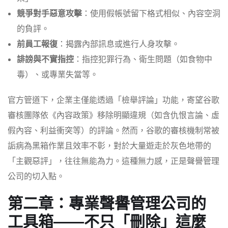
競爭對手惡意攻擊
：使用假帳號留下格式相似、內容空洞
的負評。
前員工報復
：揭露內部訊息或進行人身攻擊。
誹謗與不實指控
：指控犯罪行為、衛生問題（如食物中
毒）、或專業失當等。
官方管道下，企業主僅能透過「檢舉評論」功能，寄望谷歌
審核團隊依《內容政策》移除明顯違規（如含仇恨言論、虛
假內容、利益衝突等）的評論。然而，谷歌的審核機制常被
詬病為黑箱作業且效率不彰，對於大量遊走於灰色地帶的
「主觀惡評」，往往無能為力。這種無力感，正是聲譽管理
公司的切入點。
第二章：專業聲譽管理公司的
工具箱——不只「刪除」這麼