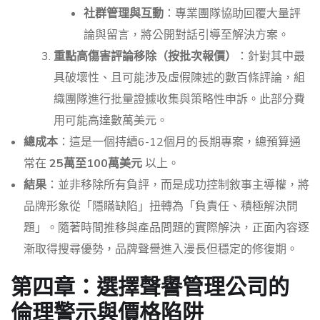
社群管理與互動
：專業團隊協助回覆大量評
論與留言，將公開對話引導至解決方案。
重點高傷害評論移除（按批次報價）
：針對其中最
具破壞性、且可能涉及虛假陳述的數百條評論，組
織團隊進行批量證據收集與策略性申訴。此部分費
用可能高達數萬美元。
總成本
：這是一個持續6-12個月的長期專案，總預算通
常在
25萬至100萬美元
以上。
結果
：並非移除所有負評，而是成功控制敘事主導權，將
品牌形象從「隱瞞缺陷」扭轉為「負責任、積極解決問
題」。隨著時間推移與產品問題的實際解決，正面內容逐
漸取得搜尋優勢，品牌聲譽進入漫長但穩定的修復期。
第四章：選擇聲譽管理公司的
倫理警示與價格陷阱