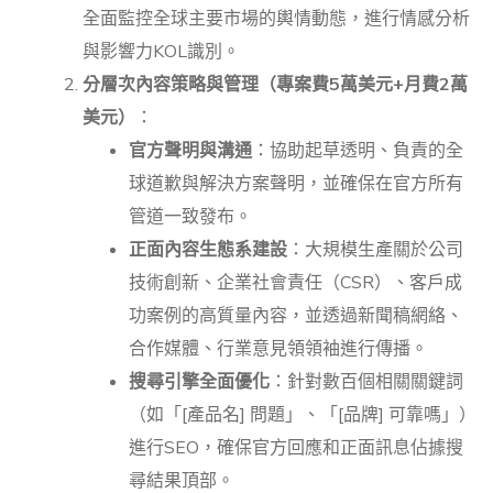
全面監控全球主要市場的輿情動態，進行情感分析
與影響力KOL識別。
分層次內容策略與管理（專案費5萬美元+月費2萬
美元）
：
官方聲明與溝通
：協助起草透明、負責的全
球道歉與解決方案聲明，並確保在官方所有
管道一致發布。
正面內容生態系建設
：大規模生產關於公司
技術創新、企業社會責任（CSR）、客戶成
功案例的高質量內容，並透過新聞稿網絡、
合作媒體、行業意見領領袖進行傳播。
搜尋引擎全面優化
：針對數百個相關關鍵詞
（如「[產品名] 問題」、「[品牌] 可靠嗎」）
進行SEO，確保官方回應和正面訊息佔據搜
尋結果頂部。