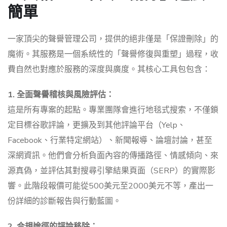
簡單
一家頂尖的聲譽管理公司，提供的絕非僅是「保證刪除」的
魔術。其服務是一個系統性的「聲譽修復與重塑」過程，收
費自然也對應於服務的深度與廣度。其核心工具包包含：
1. 全面聲譽稽核與風險評估：
這是所有專案的起點。專業團隊會進行地毯式搜索，不僅鎖
定目標谷歌評論，更擴及到其他評論平台（Yelp、
Facebook、行業特定網站）、新聞報導、論壇討論，甚至
深網資訊。他們會分析負面內容的傳播路徑、情感傾向、來
源真偽，並評估其對搜尋引擎結果頁面（SERP）的實際影
響。此階段報價可能從500美元至2000美元不等，產出一
份詳細的診斷報告與行動藍圖。
2. 合規途徑的評論移除：