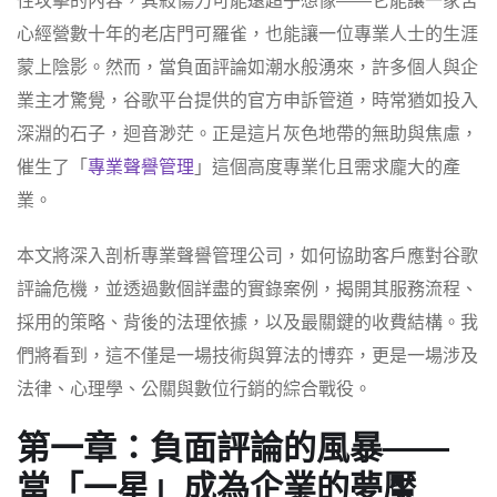
性攻擊的內容，其殺傷力可能遠超乎想像——它能讓一家苦
心經營數十年的老店門可羅雀，也能讓一位專業人士的生涯
蒙上陰影。然而，當負面評論如潮水般湧來，許多個人與企
業主才驚覺，谷歌平台提供的官方申訴管道，時常猶如投入
深淵的石子，迴音渺茫。正是這片灰色地帶的無助與焦慮，
催生了「
專業聲譽管理
」這個高度專業化且需求龐大的產
業。
本文將深入剖析專業聲譽管理公司，如何協助客戶應對谷歌
評論危機，並透過數個詳盡的實錄案例，揭開其服務流程、
採用的策略、背後的法理依據，以及最關鍵的收費結構。我
們將看到，這不僅是一場技術與算法的博弈，更是一場涉及
法律、心理學、公關與數位行銷的綜合戰役。
第一章：負面評論的風暴——
當「一星」成為企業的夢魘