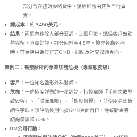
部分含在初始策略費中，後續維護由客戶自行負
責。
總成本
：約
3450美元
。
結果
：兩週內移除大部分惡評，三個月後，透過客戶鼓勵
熟客留下真實好評，評分回升至4.5星。搜尋餐廳名稱
時，首頁結果為其官方GMB、網站及社交媒體頁面。
案例二：醫療診所的專業誹謗危機（專業服務級）
客戶
：一位知名整形外科醫師。
危機
：一條極度詳盡的一星評論，指控醫師「手術失敗導
致毀容」、「隱瞞風險」、「態度傲慢」，並使用強烈情
緒性字眼。該評論長期佔據GMB頁面首位，導致新患者
諮詢量驟降30%。
RM公司行動
：