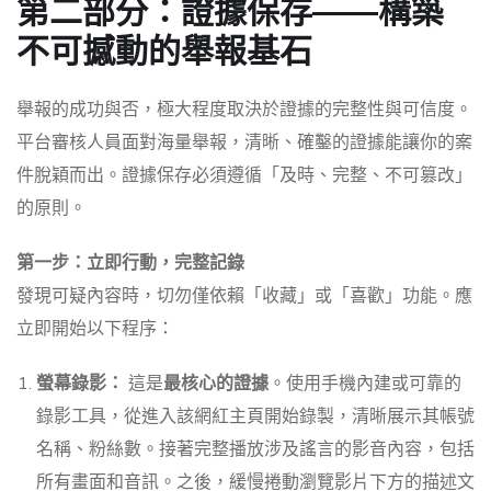
第二部分：證據保存——構築
不可撼動的舉報基石
舉報的成功與否，極大程度取決於證據的完整性與可信度。
平台審核人員面對海量舉報，清晰、確鑿的證據能讓你的案
件脫穎而出。證據保存必須遵循「及時、完整、不可篡改」
的原則。
第一步：立即行動，完整記錄
發現可疑內容時，切勿僅依賴「收藏」或「喜歡」功能。應
立即開始以下程序：
螢幕錄影：
這是
最核心的證據
。使用手機內建或可靠的
錄影工具，從進入該網紅主頁開始錄製，清晰展示其帳號
名稱、粉絲數。接著完整播放涉及謠言的影音內容，包括
所有畫面和音訊。之後，緩慢捲動瀏覽影片下方的描述文