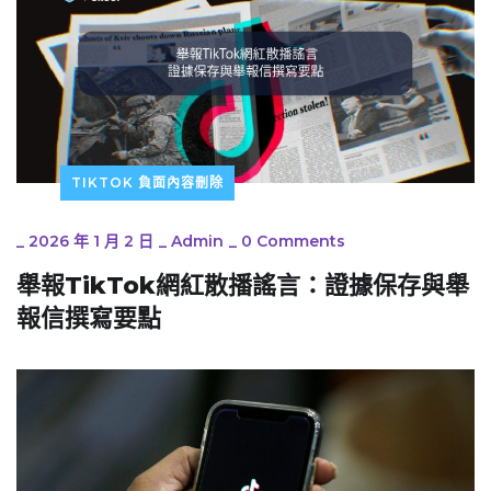
TIKTOK 負面內容刪除
_
2026 年 1 月 2 日
_
Admin
_
0 Comments
舉報TikTok網紅散播謠言：證據保存與舉
報信撰寫要點