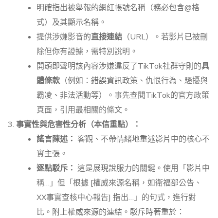
明確指出被舉報的網紅帳號名稱（務必包含@格
式）及其顯示名稱。
提供涉嫌影音的
直接連結
（URL）。若影片已被刪
除但你有證據，需特別說明。
開頭即聲明該內容涉嫌違反了TikTok社群守則的
具
體條款
（例如：錯誤資訊政策、仇恨行為、騷擾與
霸凌、非法活動等）。事先查閱TikTok的官方政策
頁面，引用最相關的條文。
事實性與危害性分析（本信重點）：
謠言陳述：
客觀、不帶情緒地重述影片中的核心不
實主張。
逐點駁斥：
這是展現說服力的關鍵。使用「影片中
稱…」但「根據 [權威來源名稱，如衛福部公告、
XX事實查核中心報告] 指出…」的句式，進行對
比。附上權威來源的連結。駁斥時著重於：