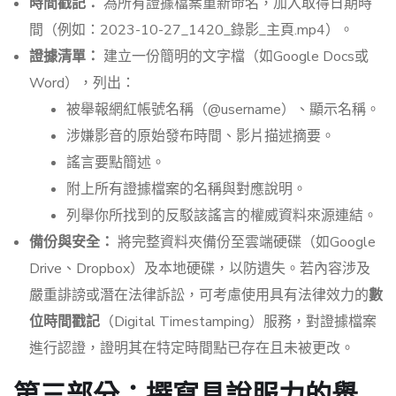
時間戳記：
為所有證據檔案重新命名，加入取得日期時
間（例如：2023-10-27_1420_錄影_主頁.mp4）。
證據清單：
建立一份簡明的文字檔（如Google Docs或
Word），列出：
被舉報網紅帳號名稱（@username）、顯示名稱。
涉嫌影音的原始發布時間、影片描述摘要。
謠言要點簡述。
附上所有證據檔案的名稱與對應說明。
列舉你所找到的反駁該謠言的權威資料來源連結。
備份與安全：
將完整資料夾備份至雲端硬碟（如Google
Drive、Dropbox）及本地硬碟，以防遺失。若內容涉及
嚴重誹謗或潛在法律訴訟，可考慮使用具有法律效力的
數
位時間戳記
（Digital Timestamping）服務，對證據檔案
進行認證，證明其在特定時間點已存在且未被更改。
第三部分：撰寫具說服力的舉