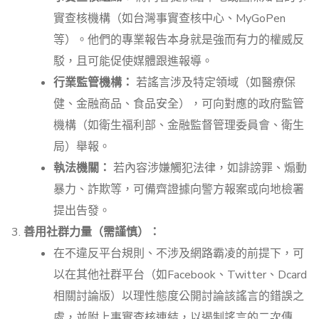
實查核機構（如台灣事實查核中心、MyGoPen
等）。他們的專業報告本身就是強而有力的權威反
駁，且可能促使媒體跟進報導。
行業監管機構：
若謠言涉及特定領域（如醫療保
健、金融商品、食品安全），可向對應的政府監管
機構（如衛生福利部、金融監督管理委員會、衛生
局）舉報。
執法機關：
若內容涉嫌觸犯法律，如誹謗罪、煽動
暴力、詐欺等，可備齊證據向警方報案或向地檢署
提出告發。
善用社群力量（需謹慎）：
在不違反平台規則、不涉及網路霸凌的前提下，可
以在其他社群平台（如Facebook、Twitter、Dcard
相關討論版）以理性態度公開討論該謠言的錯誤之
處，並附上事實查核連結，以遏制謠言的二次傳