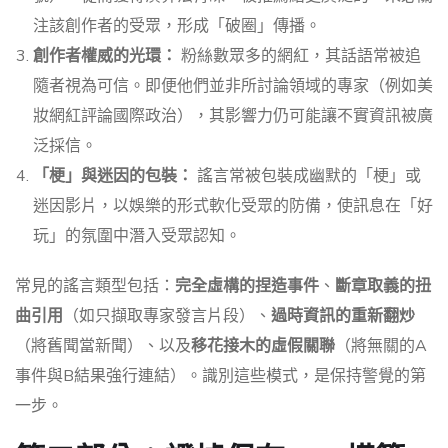
注該創作者的受眾，形成「破圈」傳播。
創作者權威的光環：
粉絲數眾多的網紅，其話語常被追
隨者視為可信。即便他們並非所討論領域的專家（例如美
妝網紅評論國際政治），其影響力仍可能讓不實資訊被廣
泛採信。
「梗」與迷因的包裝：
謠言常被包裝成幽默的「梗」或
迷因影片，以娛樂的形式軟化受眾的防備，使訊息在「好
玩」的氛圍中潛入受眾認知。
常見的謠言類型包括：
完全虛構的捏造事件
、
斷章取義的扭
曲引用
（如只擷取專家發言片段）、
過時資訊的重新翻炒
（將舊聞當新聞）、以及
移花接木的虛假關聯
（將無關的A
事件與B結果強行連結）。識別這些模式，是保持警覺的第
一步。