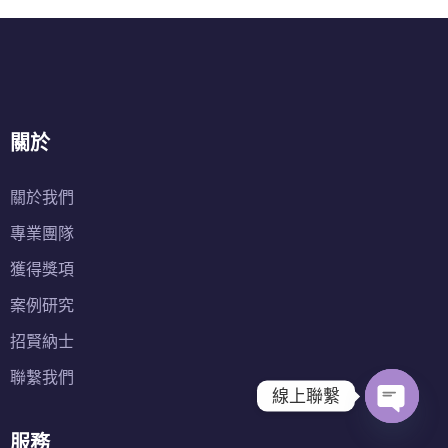
關於
關於我們
專業團隊
獲得獎項
案例研究
招賢納士
聯繫我們
線上聯繫
O
服務