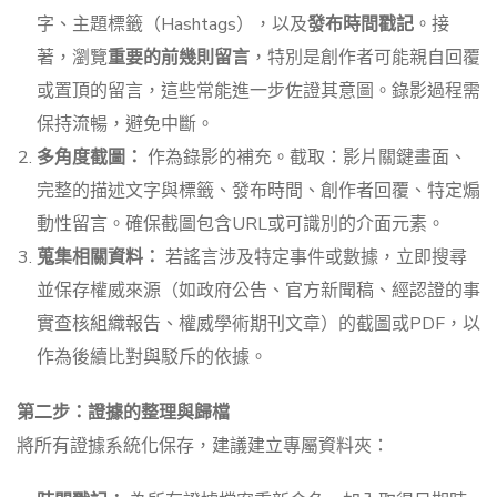
字、主題標籤（Hashtags），以及
發布時間戳記
。接
著，瀏覽
重要的前幾則留言
，特別是創作者可能親自回覆
或置頂的留言，這些常能進一步佐證其意圖。錄影過程需
保持流暢，避免中斷。
多角度截圖：
作為錄影的補充。截取：影片關鍵畫面、
完整的描述文字與標籤、發布時間、創作者回覆、特定煽
動性留言。確保截圖包含URL或可識別的介面元素。
蒐集相關資料：
若謠言涉及特定事件或數據，立即搜尋
並保存權威來源（如政府公告、官方新聞稿、經認證的事
實查核組織報告、權威學術期刊文章）的截圖或PDF，以
作為後續比對與駁斥的依據。
第二步：證據的整理與歸檔
將所有證據系統化保存，建議建立專屬資料夾：