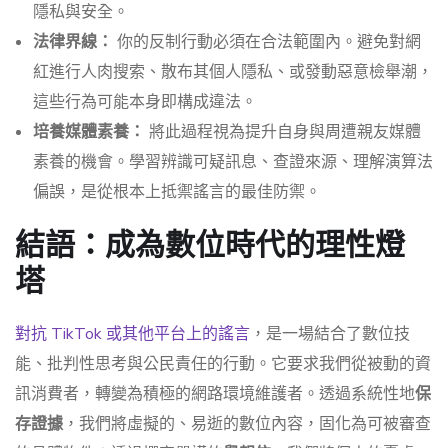
隱私與安全。
法律界線：
你的反制行動必須在合法範圍內。避免對網
紅進行人肉搜索、散布其個人隱私、或發動惡意檢舉潮，
這些行為可能本身即構成違法。
培養媒體素養：
將此過程視為提升自身與周遭親友媒體
素養的機會。學習辨識可疑訊息、查證來源、理解演算法
偏誤，是從根本上抵禦謠言的最佳防禦。
結語：成為數位時代的理性燈
塔
對抗 TikTok 或其他平台上的謠言
，是一場結合了數位技
能、批判性思考與公民責任的行動。它要求我們從被動的資
訊消費者，轉變為積極的網路環境維護者。透過系統性地
保
存證據
，我們將虛擬的、易逝的數位內容，固化為可被審查