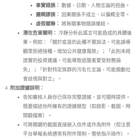
事實錯誤：
數據、日期、人物言論的扭曲。
邏輯謬誤：
因果關係不成立、以偏概全等。
虛假關聯：
將無關事物錯誤連結。
潛在危害闡明：
冷靜分析此謠言可能造成的具體後
果。例如：「關於疫苗的此種不實說法，可能誤導
觀眾拒絕接種，增加公共健康風險」；「此則未經
證實的投資建議，可能導致追隨者蒙受財務損
失」；「針對特定族群的污名化言論，可能煽動社
會歧視與對立」。
附加證據說明：
告知審核人員你已保存完整證據，並可隨時提供。
簡要描述你所擁有的證據類型（如錄影、截圖、時
間戳檔案）。
可將關鍵的截圖直接嵌入信件或作為附件（但注意
平台舉報系統通常有附件限制，需依指示操作）。