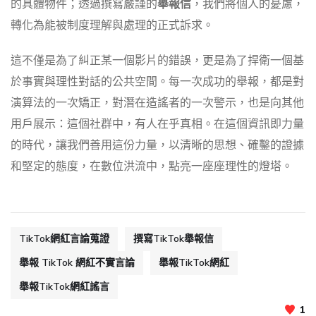
的具體物件；透過撰寫嚴謹的
舉報信
，我們將個人的憂慮，
轉化為能被制度理解與處理的正式訴求。
這不僅是為了糾正某一個影片的錯誤，更是為了捍衛一個基
於事實與理性對話的公共空間。每一次成功的舉報，都是對
演算法的一次矯正，對潛在造謠者的一次警示，也是向其他
用戶展示：這個社群中，有人在乎真相。在這個資訊即力量
的時代，讓我們善用這份力量，以清晰的思想、確鑿的證據
和堅定的態度，在數位洪流中，點亮一座座理性的燈塔。
TikTok網紅言論蒐證
撰寫TikTok舉報信
舉報 TikTok 網紅不實言論
舉報TikTok網紅
舉報TikTok網紅謠言
1