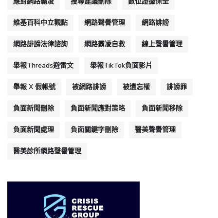
應對網路霸凌
搜尋建議刪除
數位證據保全
維基百科中立觀點
網路聲譽管理
網路誹謗
網路誹謗法律諮詢
網路霸凌自救
線上聲譽管理
舉報Threads避雷文
舉報TikTok負面影片
舉報 X 假帳號
被網路誹謗
被遺忘權
誹謗罪
負面新聞刪除
負面新聞應對策略
負面新聞移除
負面新聞處理
負面關鍵字刪除
醫美聲譽管理
醫美診所網路聲譽管理