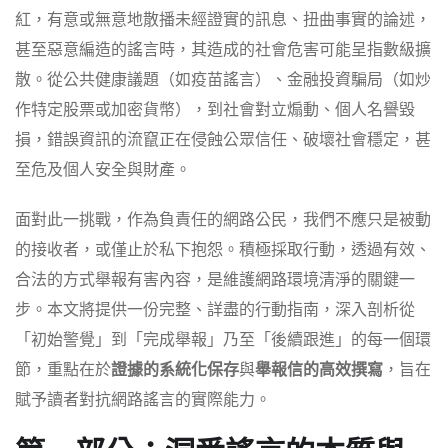
紅，有意或無意地散播未經證實的訊息、扭曲事實的論述，
甚至惡意編造的謠言時，其造成的社會危害可能呈指數級擴
散。從公共健康議題（如疫苗謠言）、金融投資騙局（如炒
作特定股票或加密貨幣），到社會對立煽動、個人名譽毀
損，錯誤資訊的流竄正在侵蝕公眾信任、破壞社會穩定，甚
至危及個人安全與財產。
面對此一挑戰，作為負責任的網路公民，我們不應只是被動
的接收者，或僅止於私下抱怨。積極採取行動，透過有效、
合法的方式舉報有害內容，是維護網路環境清淨的關鍵一
步。本文將提供一份完整、詳盡的行動指南，深入剖析從
「初始警覺」到「完成舉報」乃至「後續跟進」的每一個環
節，重點在於
證據的系統化保存
與
舉報信的高效撰寫
，旨在
賦予讀者對抗網路謠言的實際能力。