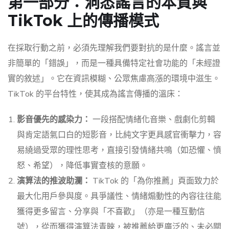
第一部分：洞悉謠言的本質與
TikTok 上的傳播模式
在採取行動之前，必須先理解我們要對抗的是什麼。謠言並
非簡單的「錯誤」，而是一種具備特定社會功能的「未經證
實的敘述」。它在資訊模糊、公眾焦慮高漲的環境中滋生。
TikTok 的平台特性，使其成為謠言傳播的溫床：
影音優先的感染力：
一段搭配情緒化音樂、戲劇化剪輯
與肯定語氣口白的短影音，比純文字更具感官衝擊力，容
易繞過受眾的理性思考，直接引發情緒共鳴（如恐懼、憤
怒、希望），降低事實查核的意願。
演算法的推波助瀾：
TikTok 的「為你推薦」頁面致力於
最大化用戶參與度。具爭議性、情緒煽動性的內容往往能
獲得更多留言、分享與「不喜歡」（亦是一種互動信
號），從而獲得演算法青睞，被推薦給更廣泛的、未必關