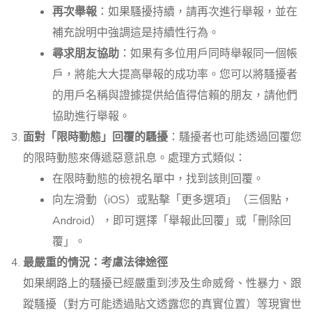
再次舉報
：如果騷擾持續，請再次進行舉報，並在
補充說明中強調這是持續性行為。
尋求朋友協助
：如果有多位用戶同時舉報同一個帳
戶，將能大大提高舉報的成功率。您可以將騷擾者
的用戶名稱與證據提供給值得信賴的朋友，請他們
協助進行舉報。
面對「限時動態」回覆的騷擾
：騷擾者也可能透過回覆您
的限時動態來傳遞惡意訊息。處理方式類似：
在限時動態的檢視名單中，找到該則回覆。
向左滑動（iOS）或點擊「更多選項」（三個點，
Android），即可選擇「舉報此回覆」或「刪除回
覆」。
最嚴重的情況：考慮法律途徑
如果網路上的騷擾已經嚴重到涉及生命威脅、性暴力、跟
蹤騷擾（對方可能透過貼文透露您的真實位置）等現實世