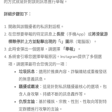
的方式就是針對該則訊息進行舉報。
詳細步驟如下：
開啟與該騷擾者的私訊對話框。
在您想要舉報的特定訊息上
長按
（手機App）或
將滑鼠游
標懸停於上方並點擊出現的「i」圖示
（電腦版）。
此時會彈出一個選單，請選擇
「舉報」
。
系統會引導您選擇舉報原因。Instagram提供了多個選
項，請選擇最符合您情況的一項：
垃圾訊息
：適用於推廣內容、詐騙連結或重複發送
的無意義訊息。
騷擾或霸凌
：這是針對私訊騷擾最核心的選項，包
含人身攻擊、持續不斷的訊息轟炸等。
仇恨言論
：基於種族、宗教、性別、性取向等對特
定群體進行攻擊的言論。