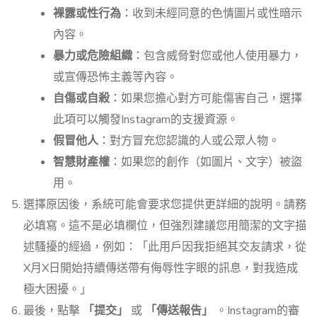
裸露或性行為
：收到未經同意的色情圖片或性暗示
內容。
暴力或危險組織
：包含威脅對您或他人使用暴力，
或宣傳恐怖主義等內容。
自傷或自殺
：如果您擔心對方可能傷害自己，選擇
此項可以觸發Instagram的支援資源。
假冒他人
：對方冒充您認識的人或公眾人物。
智慧財產權
：如果您的創作（如圖片、文字）被盜
用。
選擇原因後，系統可能會要求您提供更詳細的說明。請務
必填寫。這不是必填欄位，但強烈建議您用簡潔的文字描
述騷擾的經過，例如：「此用戶因我拒絕其交友請求，從
X月X日開始持續傳送帶有侮辱性字眼的訊息，對我造成
極大困擾。」
最後，點擊
「提交」
或
「傳送報告」
。Instagram的審