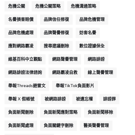
危機公關
危機公關策略
危機溝通策略
名譽損害賠償
品牌信任修復
品牌危機管理
品牌危機處理
品牌聲譽修復
妨害名譽
應對網路霸凌
搜尋建議刪除
數位證據保全
維基百科中立觀點
網路聲譽管理
網路誹謗
網路誹謗法律諮詢
網路霸凌自救
線上聲譽管理
舉報Threads避雷文
舉報TikTok負面影片
舉報 X 假帳號
被網路誹謗
被遺忘權
誹謗罪
負面新聞刪除
負面新聞應對策略
負面新聞移除
負面新聞處理
負面關鍵字刪除
醫美聲譽管理