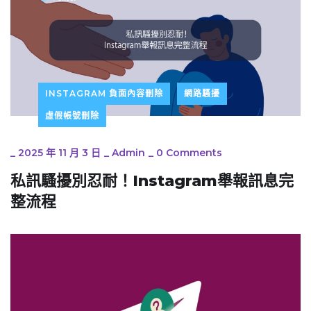
INSTAGRAM 負面內容刪除
網路騷擾
虛假帳號刪除
_
2025 年 11 月 3 日
_
Admin
_
0 Comments
私訊騷擾別忍耐！Instagram舉報訊息完
整流程