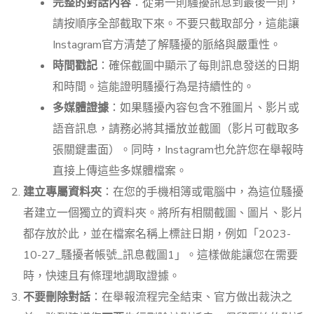
完整的對話內容
：從第一則騷擾訊息到最後一則，
請按順序全部截取下來。不要只截取部分，這能讓
Instagram官方清楚了解騷擾的脈絡與嚴重性。
時間戳記
：確保截圖中顯示了每則訊息發送的日期
和時間。這能證明騷擾行為是持續性的。
多媒體證據
：如果騷擾內容包含不雅圖片、影片或
語音訊息，請務必將其播放並截圖（影片可截取多
張關鍵畫面）。同時，Instagram也允許您在舉報時
直接上傳這些多媒體檔案。
建立專屬資料夾
：在您的手機相簿或電腦中，為這位騷擾
者建立一個獨立的資料夾。將所有相關截圖、圖片、影片
都存放於此，並在檔案名稱上標註日期，例如「2023-
10-27_騷擾者帳號_訊息截圖1」。這樣做能讓您在需要
時，快速且有條理地調取證據。
不要刪除對話
：在舉報流程完全結束、官方做出裁決之