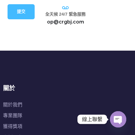
提交
全天候 24/7 緊急服務
op@crgbj.com
關於
關於我們
專業團隊
線上聯繫
獲得獎項
O