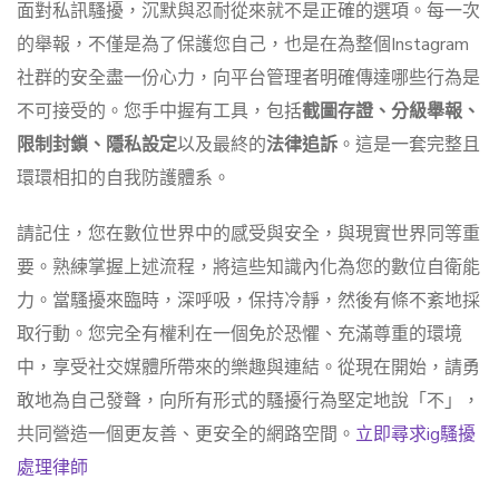
面對私訊騷擾，沉默與忍耐從來就不是正確的選項。每一次
的舉報，不僅是為了保護您自己，也是在為整個Instagram
社群的安全盡一份心力，向平台管理者明確傳達哪些行為是
不可接受的。您手中握有工具，包括
截圖存證、分級舉報、
限制封鎖、隱私設定
以及最終的
法律追訴
。這是一套完整且
環環相扣的自我防護體系。
請記住，您在數位世界中的感受與安全，與現實世界同等重
要。熟練掌握上述流程，將這些知識內化為您的數位自衛能
力。當騷擾來臨時，深呼吸，保持冷靜，然後有條不紊地採
取行動。您完全有權利在一個免於恐懼、充滿尊重的環境
中，享受社交媒體所帶來的樂趣與連結。從現在開始，請勇
敢地為自己發聲，向所有形式的騷擾行為堅定地說「不」，
共同營造一個更友善、更安全的網路空間。
立即尋求ig騷擾
處理律師