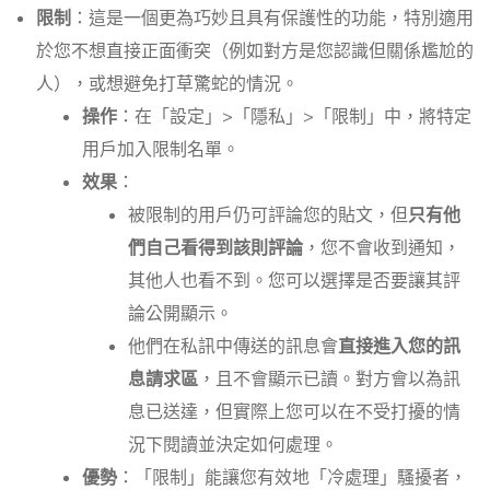
限制
：這是一個更為巧妙且具有保護性的功能，特別適用
於您不想直接正面衝突（例如對方是您認識但關係尷尬的
人），或想避免打草驚蛇的情況。
操作
：在「設定」>「隱私」>「限制」中，將特定
用戶加入限制名單。
效果
：
被限制的用戶仍可評論您的貼文，但
只有他
們自己看得到該則評論
，您不會收到通知，
其他人也看不到。您可以選擇是否要讓其評
論公開顯示。
他們在私訊中傳送的訊息會
直接進入您的訊
息請求區
，且不會顯示已讀。對方會以為訊
息已送達，但實際上您可以在不受打擾的情
況下閱讀並決定如何處理。
優勢
：「限制」能讓您有效地「冷處理」騷擾者，