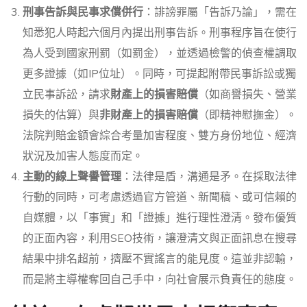
刑事告訴與民事求償併行
：誹謗罪屬「告訴乃論」，需在
知悉犯人時起六個月內提出刑事告訴。刑事程序旨在使行
為人受到國家刑罰（如罰金），並透過檢警的偵查權調取
更多證據（如IP位址）。同時，可提起附帶民事訴訟或獨
立民事訴訟，請求
財產上的損害賠償
（如商譽損失、營業
損失的估算）與
非財產上的損害賠償
（即精神慰撫金）。
法院判賠金額會綜合考量加害程度、雙方身份地位、經濟
狀況及加害人態度而定。
主動的線上聲譽管理
：法律是盾，溝通是矛。在採取法律
行動的同時，可考慮透過官方管道、新聞稿、或可信賴的
自媒體，以「事實」和「證據」進行理性澄清。發布優質
的正面內容，利用SEO技術，讓澄清文與正面訊息在搜尋
結果中排名超前，擠壓不實謠言的能見度。這並非認輸，
而是將主導權奪回自己手中，向社會展示負責任的態度。