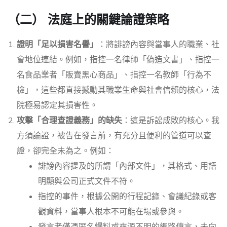
（二） 法庭上的關鍵論證策略
證明「足以損害名譽」
：將誹謗內容與當事人的職業、社
會地位連結。例如，指控一名律師「偽造文書」、指控一
名食品業者「販賣黑心商品」、指控一名教師「行為不
檢」，這些都直接撼動其職業生命與社會信賴的核心，法
院極易認定其損害性。
攻擊「合理查證義務」的缺失
：這是訴訟成敗的核心。我
方須論證，被告在發言前，有充分且便利的管道可以查
證，卻完全未為之。例如：
誹謗內容提及的所謂「內部文件」，其格式、用語
明顯與公司正式文件不符。
指控的事件，根據公開的行程記錄、會議紀錄或客
觀資料，當事人根本不可能在場或參與。
發言者僅憑匿名爆料或來源不明的網路傳言，未向