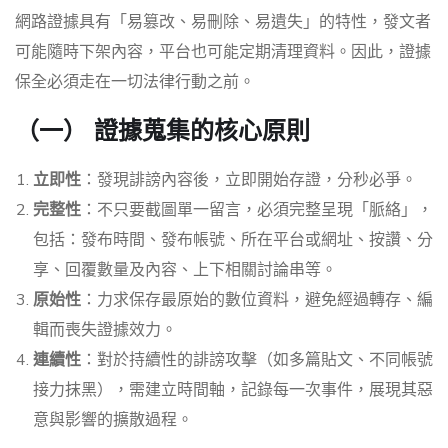
網路證據具有「易篡改、易刪除、易遺失」的特性，發文者
可能隨時下架內容，平台也可能定期清理資料。因此，證據
保全必須走在一切法律行動之前。
（一） 證據蒐集的核心原則
立即性
：發現誹謗內容後，立即開始存證，分秒必爭。
完整性
：不只要截圖單一留言，必須完整呈現「脈絡」，
包括：發布時間、發布帳號、所在平台或網址、按讚、分
享、回覆數量及內容、上下相關討論串等。
原始性
：力求保存最原始的數位資料，避免經過轉存、編
輯而喪失證據效力。
連續性
：對於持續性的誹謗攻擊（如多篇貼文、不同帳號
接力抹黑），需建立時間軸，記錄每一次事件，展現其惡
意與影響的擴散過程。