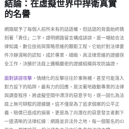
結論：在虛擬世界中捍衛真實
的名譽
網路賦予了每個人前所未有的話語權，但話語的背面始終鐫
刻著「責任」二字。證明網路留言構成誹謗，是一場結合法
律知識、數位技術與策略思維的艱鉅工程。它始於對法律要
件冷靜清晰的認知，成於專業、細緻、具法律思維的證據保
全工作，決勝於法庭上邏輯嚴密的證據組織與攻防論證。
面對誹謗攻擊
，情緒化的反擊往往於事無補，甚至可能落入
對方設下的陷阱。最有力的回應，是沈著地啟動專業的法律
與調查程序，將虛擬空間中漂浮的惡意字句，逐一固化為法
庭上無可辯駁的證據鏈。這不僅是為了追求個案的公平正
義，賠償已造成的損害，更是為了向潛在的惡意發言者劃下
一道清晰的法律紅線：網路並非法外之地，每一個匿名的ID