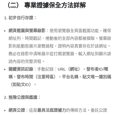
（二） 專業證據保全方法詳解
1. 初步自行存證：
網頁截圖與螢幕錄影
：使用瀏覽器全頁面截圖功能，確保
網址列、時間戳記、捲動後的全部內容都被擷取。螢幕錄
影則能動態展示瀏覽過程，證明內容真實存在於該網址。
務必在錄影中清晰展示從打開瀏覽器、輸入網址到顯示誹
謗內容的完整流程。
關鍵資訊記錄
：手動記錄：
URL（網址）、發布者ID/暱
稱、發布時間（注意時區）、平台名稱、貼文唯一識別碼
（如貼文ID）
。
2. 進階公證與鑑識：
網頁公證
：這是
最具法庭證據力
的傳統方法。委託公證