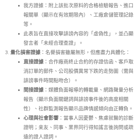
我方證據：附上該批次原料的合格檢驗報告、進口
報關單（顯示在有效期限內）、工廠倉儲管理記錄
等。
此表旨在直接攻擊誹謗內容的「虛偽性」，並凸顯
發言者「未經合理查證」。
量化損害證據
：名譽損害雖屬無形，但應盡力具體化：
直接證據
：合作廠商終止合約的存證信函、客戶取
消訂單的郵件、公司股價異常下跌的走勢圖（需與
誹謗事件時間點吻合）。
間接證據
：媒體負面報導的轉載量、網路聲量分析
報告（顯示負面關鍵詞與誹謗事件後的高度相關
性）、社群監測報告顯示品牌情感傾向由正轉負。
心理與社會影響
：當事人因憂鬱、焦慮就醫的診斷
證明；亲友、同事、業界同行得知謠言後詢問或疏
遠的證人證詞。