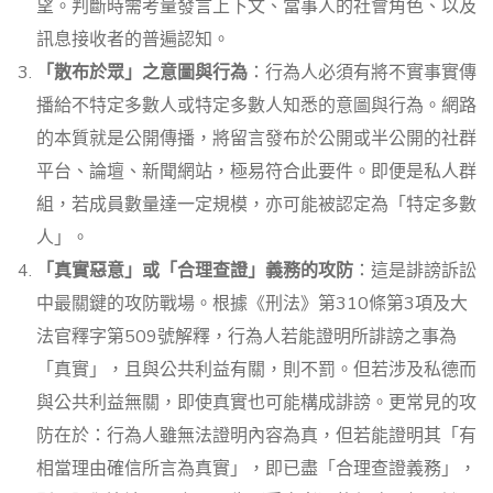
望。判斷時需考量發言上下文、當事人的社會角色、以及
訊息接收者的普遍認知。
「散布於眾」之意圖與行為
：行為人必須有將不實事實傳
播給不特定多數人或特定多數人知悉的意圖與行為。網路
的本質就是公開傳播，將留言發布於公開或半公開的社群
平台、論壇、新聞網站，極易符合此要件。即便是私人群
組，若成員數量達一定規模，亦可能被認定為「特定多數
人」。
「真實惡意」或「合理查證」義務的攻防
：這是誹謗訴訟
中最關鍵的攻防戰場。根據《刑法》第310條第3項及大
法官釋字第509號解釋，行為人若能證明所誹謗之事為
「真實」，且與公共利益有關，則不罰。但若涉及私德而
與公共利益無關，即使真實也可能構成誹謗。更常見的攻
防在於：行為人雖無法證明內容為真，但若能證明其「有
相當理由確信所言為真實」，即已盡「合理查證義務」，