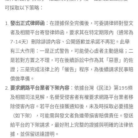
可採取以下策略：
發出正式律師函
：在證據保全完備後，可委請律師對發文
者及相關平台寄發律師函，要求其在特定期限內（通常為
7-14天）刪除誹謗內容、公開道歉並承諾不再犯。此舉
有三大作用：一是正式警告，可能使心虛者主動退縮；二
是若對方置之不理，可在後續訴訟中作為其「惡意」的佐
證；三是完成法律上的「催告」程序，為後續請求民事賠
償做準備。
要求網路平台業者下架內容
：依據台灣《民法》第195條
及相關司法見解，名譽受侵害者有權要求網路平台業者移
除侵害內容。若平台在接獲通知後，未及時採取必要措施
（如下架），可能需與發文者負連帶損害賠償責任。發送
給平台的下架請求，最好附上完整的證據與明確的法律依
據，並保留送達證明。