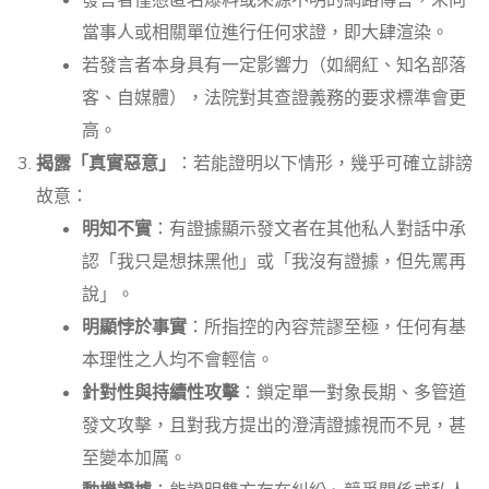
當事人或相關單位進行任何求證，即大肆渲染。
若發言者本身具有一定影響力（如網紅、知名部落
客、自媒體），法院對其查證義務的要求標準會更
高。
揭露「真實惡意」
：若能證明以下情形，幾乎可確立誹謗
故意：
明知不實
：有證據顯示發文者在其他私人對話中承
認「我只是想抹黑他」或「我沒有證據，但先罵再
說」。
明顯悖於事實
：所指控的內容荒謬至極，任何有基
本理性之人均不會輕信。
針對性與持續性攻擊
：鎖定單一對象長期、多管道
發文攻擊，且對我方提出的澄清證據視而不見，甚
至變本加厲。