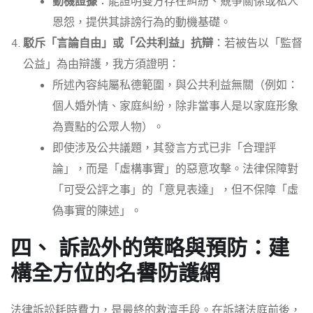
動機證據
：能證明雙方存在糾紛、競爭關係或私人
恩怨，提供其誹謗行為的動機基礎。
駁斥「言論自由」或「公共利益」抗辯
：若被告以「監督
公益」為由辯護，我方須證明：
所述內容純屬私德範圍，與公共利益無關（例如：
個人婚外情、家庭糾紛，除非當事人是以家庭形象
為賣點的公眾人物）。
即使涉及公共議題，其發言方式已非「合理評
論」，而是「虛構事實」的惡意攻擊。法律保障對
「可受公評之事」的「意見表達」，但不保障「虛
偽事實的陳述」。
四、 訴訟外的策略與預防：建
構全方位的名譽防護網
法律訴訟耗時費力，是最終的救濟手段。在訴諸法庭前後，