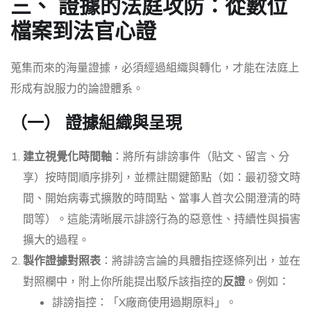
三、 證據的法庭攻防：從數位
檔案到法官心證
蒐集而來的海量證據，必須經過組織與轉化，才能在法庭上
形成有說服力的論證體系。
（一） 證據組織與呈現
建立視覺化時間軸
：將所有誹謗事件（貼文、留言、分
享）按時間順序排列，並標註關鍵節點（如：最初發文時
間、開始病毒式擴散的時間點、當事人首次公開澄清的時
間等）。這能清晰展示誹謗行為的惡意性、持續性與損害
擴大的過程。
製作證據對照表
：將誹謗言論的具體指控逐條列出，並在
對照欄中，附上你所能提出駁斥該指控的
反證
。例如：
誹謗指控：「X廠商使用過期原料」。