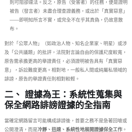
則可阻卻違法。反之，原告（受害者）的任務，便是證明
被告（發言者）未盡合理查證義務，或出於「真實惡意」
——即明知所言不實，或完全不在乎其真偽，仍故意散
布。
對於「公眾人物」（如政治人物、知名企業家、明星）或涉
及「公共議題」的批評，法院對言論自由的保護尺度較寬，
原告需承擔更高的舉證責任，必須證明被告具有「真實惡
意」，訴訟難度更高。相對地，一般私人間或純屬私領域的
誹謗，原告的舉證責任則相對較輕。
二、 證據為王：系統性蒐集與
保全網路誹謗證據的全指南
當確定網路留言可能構成誹謗後，首要之務不是急著回嗆或
公開澄清，而是
冷靜、迅速、系統性地展開證據保全工作
。