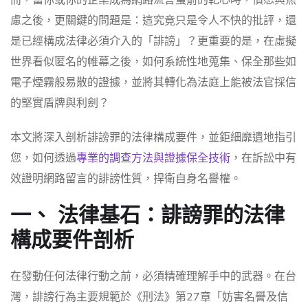
慮之後，更關鍵的問題是：這究竟只是令人不快的批評，還
是已經構成法律必須介入的「誹謗」？更重要的是，在虛擬
世界看似匿名的帷幕之後，如何系統性地蒐集、保全那些如
電子煙霧般易散的證據，並將其轉化為法庭上能被法官採信
的堅實盾牌與利劍？
本文將深入剖析誹謗罪的法律構成要件，並鉅細靡遺地指引
您，如何透過
專業的調查方法與證據保全技術
，在訴訟中有
效證明網路留言的誹謗性質，捍衛自身名譽權。
一、 法律基石：誹謗罪的法律
構成要件剖析
在發動任何法律行動之前，必須精確理解手中的武器。在台
灣，誹謗行為主要規範於《刑法》第27章「妨害名譽及信