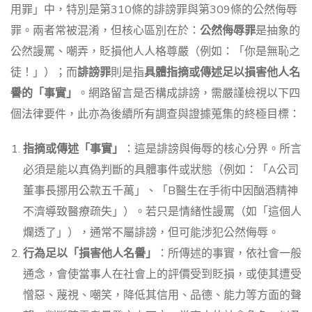
用罪」中，特別是第310條的誹謗罪與第309條的公然侮辱
罪。兩者常被混淆，但核心區別在於：
公然侮辱罪
是抽象的
公然謾罵、嘲弄，貶損他人人格尊嚴（例如：「你是無恥之
徒！」）；而
誹謗罪
則是指
具體指摘或傳述足以損害他人名
譽的「事實」
。網路留言是否構成誹謗，需嚴謹檢視以下四
個法律要件，此亦為後續所有調查與證據蒐集的終極目標：
指摘或傳述「事實」
：這是誹謗與侮辱的核心分界。所言
必須是能以真偽判斷的具體事件或狀態（例如：「A公司
董事長挪用公款五千萬」、「B醫生在手術中因酗酒精神
不濟導致醫療疏失」）。若只是情緒性謾罵（如「這個人
爛透了」），通常不屬誹謗，但可能涉犯公然侮辱。
行為足以「損害他人名譽」
：所傳述的事實，依社會一般
通念，會使當事人在社會上的評價受到貶損，或使其遭受
憎惡、蔑視、嘲笑，降低其信用、品德、能力等方面的聲