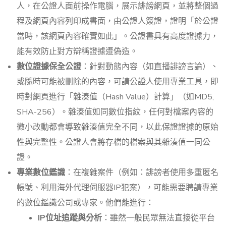
人，在公證人面前操作電腦，展示誹謗網頁，並將整個過
程及網頁內容列印成書面，由公證人簽證，證明「於公證
當時，該網頁內容確實如此」。公證書具有高度證據力，
能有效防止對方辯稱證據遭偽造。
數位證據保全公證
：針對動態內容（如直播誹謗言論）、
或隨時可能被刪除的內容，可請公證人使用專業工具，即
時對網頁進行「雜湊值（Hash Value）計算」（如MD5,
SHA-256）。雜湊值如同數位指紋，任何對檔案內容的
微小改動都會導致雜湊值完全不同，以此保證證據的原始
性與完整性。公證人會將存檔的檔案與其雜湊值一同公
證。
專業數位鑑識
：在複雜案件（例如：誹謗者使用多重匿名
帳號、利用海外代理伺服器IP犯案），可能需要聘請專業
的數位鑑識公司或專家。他們能進行：
IP位址追蹤與分析
：雖然一般民眾無法直接從平台