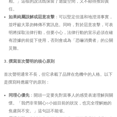
相。」這樣的說法既保留了迴旋空間，又不顯得推卸責
任。
如果純屬誤解或惡意攻擊
：可以堅定但溫和地澄清事實，
並呼籲大眾勿轉傳不實訊息。同時，對於惡意攻擊，可表
明將採取法律行動，但要小心，法律行動的宣示必須在確
有證據的前提下使用，否則會成為「恐嚇消費者」的公關
災難。
3. 撰寫首次聲明的核心原則
首次聲明通常不長，但它承載了品牌在危機中的人格。以下
是撰寫時應嚴守的原則：
同理心優先
：開頭一定要先對當事人的感受表達理解與關
懷。「我們非常關心○小姐目前的狀況，也完全理解她的
焦慮與不安。」這句話不能省。