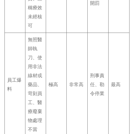
開罰
稱療效
未經核
可
無照醫
師執
刀、使
用非法
線材或
刑事責
員工爆
藥品、
極高
非常高
任、勒
最高
料
苛刻員
令停業
工、醫
療廢棄
物處理
不當