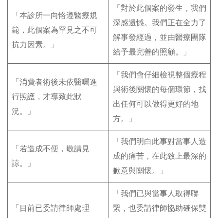
「對於此個案的發生，我們
「本診所一向恪遵醫療規
深感遺憾。我們正在全力了
範，此個案為罕見之不可
解事發經過，並由醫療團隊
抗力因素。」
給予最完善的照顧。」
「我們會仔細檢視整個療程
「消費者術後未依醫囑進
與術後關懷的每個環節，找
行照護，才導致此狀
出任何可以做得更好的地
況。」
方。」
「我們明白此事對當事人造
「若造成不便，敬請見
成的痛苦，在此致上最深的
諒。」
歉意與關懷。」
「我們已與當事人取得聯
「目前已委請律師處理
繫，也委請律師協助確保雙