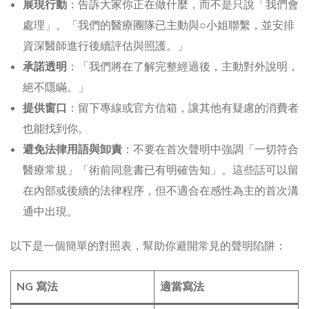
展現行動
：告訴大家你正在做什麼，而不是只說「我們會
處理」。「我們的醫療團隊已主動與○小姐聯繫，並安排
資深醫師進行後續評估與照護。」
承諾透明
：「我們將在了解完整經過後，主動對外說明，
絕不隱瞞。」
提供窗口
：留下專線或官方信箱，讓其他有疑慮的消費者
也能找到你。
避免法律用語與卸責
：不要在首次聲明中強調「一切符合
醫療常規」「術前同意書已有明確告知」。這些話可以留
在內部或後續的法律程序，但不適合在感性為主的首次溝
通中出現。
以下是一個簡單的對照表，幫助你避開常見的聲明陷阱：
NG 寫法
適當寫法