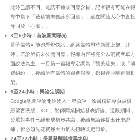
此時已讀不回、電話不通或回應含糊，記者很有可能在報
導中寫下「截稿前未獲診所回應」，這在閱聽人心中直接
等同於「心虛」。
3至6小時：首波新聞曝光
電子媒體可能跑馬燈快訊，網路媒體即時新聞上架。此
時，若診所仍未公開回應，報導內容將完全以消費者單方
面說法為主。一旦第一篇報導定調為「醫美疏失」或「消
費糾紛」，後續所有媒體的跟進報導，都很難脫離這個框
架。
6至24小時：輿論定調期
Google地圖評論開始湧入一星負評，臉書粉絲專頁被憤
怒留言洗版，KOL、醫師同業開始發表評論。這段期間，
公眾對事件已經形成初步共識，後續無論你提出什麼證
據，都必須先花費極大力氣去扭轉既定印象。
24至72小時：長尾發酵與搜尋烙印