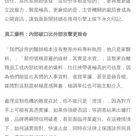
信任。當民眾開始懷疑「這些分享都是假的」，要再重新建
立說服力，難度極高。更麻煩的是，主管機關的裁罰會成為
公開資訊，讓負面新聞持續在搜尋引擎上留下永久印記。
員工爆料：內部破口比外部攻擊更致命
「我們診所的醫師根本沒有整形外科專科執照，他只是家醫
科。」「那些號稱原廠的線材，其實是水貨。」這類來自離
職員工或內部吹哨者的爆料，往往挾帶著極高的可信度，因
為他們能提出具體的人事資料、進貨單據、甚至是錄音檔。
媒體對這類題材極度感興趣，檢調單位也可能主動介入。
處理這類危機的難度在於，你不能只是「澄清」，因為對方
手上可能有真憑實據。如果你強硬否認，等調查結果出爐打
臉，品牌將瞬間信用破產，甚至面臨停業處分。在這種情境
下，如何誠實面對、快速止血，同時在法律上保護診所與員