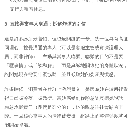
都須經由公關窗口看過才能發出，並給予小編足夠的心理
支持與輪替休息。
3. 直接與當事人溝通：拆解炸彈的引信
這是許多診所最害怕、但也最關鍵的一步。找一位具有高度
同理心、擅長溝通的專人（可以是客服主管或資深護理人
員，而非律師），主動與當事人聯繫。聯繫的目的不是要
「壓事情」或「談和解」，而是真誠地關懷她的身體狀況，
詢問她現在需要什麼協助，並且傾聽她的委屈與憤怒。
許多時候，消費者在社群上激烈發文，是因為她在診所裡覺
得自己被冷落、被敷衍。當她感受到你願意認真聽她說話、
願意承擔責任（即使是部分的），她的敵意往往會顯著下
降。一旦核心當事人的情緒被安撫，網路上的整體熱度就可
能開始降溫。