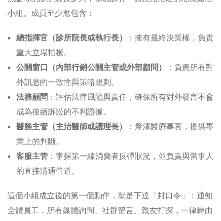
小組。成員至少應包含：
總指揮官（診所院長或執行長）
：擁有最終決策權，負責
重大立場拍板。
公關窗口（內部行銷公關主管或外部顧問）
：負責所有對
外訊息的一致性與策略規劃。
法務顧問
：評估法律風險與責任，確保所有對外發言不會
成為後續訴訟的不利證據。
醫務主管（主治醫師或護理長）
：釐清醫療事實，提供專
業上的判斷。
客服主管
：掌握第一線消費者反彈狀況，並負責與當事人
的直接溝通管道。
這個小組成立後的第一個動作，就是下達「封口令」：通知
全體員工，所有媒體詢問、社群留言、親友打探，一律轉由