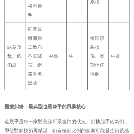
累積
格不透
明
同業或
離職員
短期形
惡意攻
工散布
象損
擊／假
不實謠
中高
中
傷、長
中高
消息
言、網
期信任
路匿名
侵蝕
黑函
醫療糾紛：最典型也最棘手的風暴核心
這幾乎是每一家醫美診所最害怕的狀況。以抽脂手術為例，
即使醫師技術再精湛，仍有極低比例的個案可能發生術後感