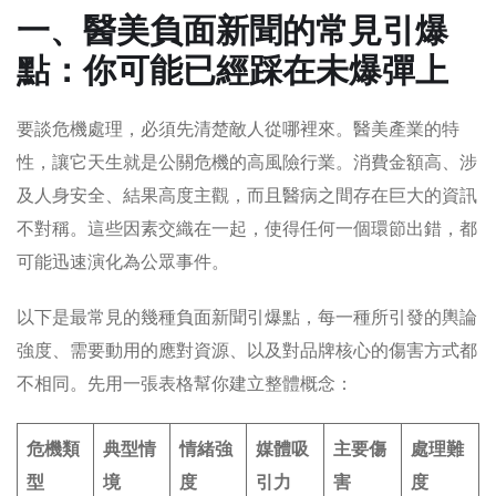
一、醫美負面新聞的常見引爆
點：你可能已經踩在未爆彈上
要談危機處理，必須先清楚敵人從哪裡來。醫美產業的特
性，讓它天生就是公關危機的高風險行業。消費金額高、涉
及人身安全、結果高度主觀，而且醫病之間存在巨大的資訊
不對稱。這些因素交織在一起，使得任何一個環節出錯，都
可能迅速演化為公眾事件。
以下是最常見的幾種負面新聞引爆點，每一種所引發的輿論
強度、需要動用的應對資源、以及對品牌核心的傷害方式都
不相同。先用一張表格幫你建立整體概念：
危機類
典型情
情緒強
媒體吸
主要傷
處理難
型
境
度
引力
害
度