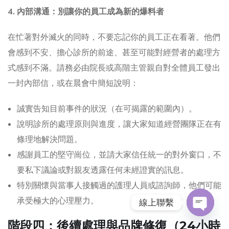
4. 內部溝通：別讓你的員工成為新的爆料者
在忙著對外滅火的同時，不要忘記你的員工正在看著。他們
會感到不安、擔心診所的前途、甚至可能對經營者的處理方
式感到不滿。請務必由院長或高階主管親自對全體員工發出
一封內部信，或在晨會中簡短說明：
誠實告知目前事件的狀況（在可揭露的範圍內）。
說明診所的處理原則與進度，讓大家知道經營團隊正在有
條理地解決問題。
感謝員工的堅守崗位，並請大家信任統一的對外窗口，不
要私下議論或對親友透露任何未經證實的訊息。
特別關懷與當事人接觸過的護理人員或諮詢師，他們可能
承受極大的心理壓力。
線上聯繫
O
階段四：後續處理與品牌修復（24小時