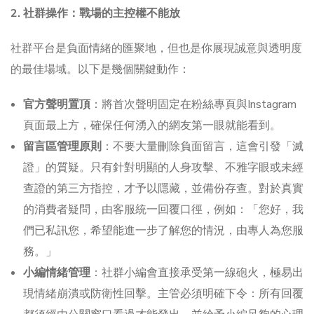
2. 社群操作：戰場的主控權不能放
社群平台是負面情緒的匯聚地，但也是你展現誠意與透明度
的最佳場域。以下是幾個關鍵動作：
官方聲明置頂
：將首次聲明固定在粉絲專頁與Instagram
頁面最上方，確保任何湧入的網友第一眼就能看到。
留言區管理原則
：不要大量刪除負面留言，這會引發「滅
證」的質疑。只有針對明顯的人身攻擊、不雅字眼或未經
查證的第三方指控，才予以隱藏，並備份存查。對於真實
的消費者疑問，由客服統一回覆口徑，例如：「您好，我
們已私訊您，希望能進一步了解您的情況，由專人為您服
務。」
小編情緒管理
：社群小編會直接承受第一線砲火，極易出
現情緒崩潰或防衛性回擊。主管必須明確下令：所有回覆