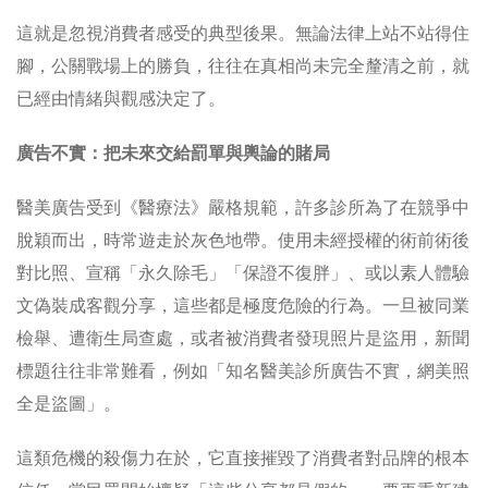
這就是忽視消費者感受的典型後果。無論法律上站不站得住
腳，公關戰場上的勝負，往往在真相尚未完全釐清之前，就
已經由情緒與觀感決定了。
廣告不實：把未來交給罰單與輿論的賭局
醫美廣告受到《醫療法》嚴格規範，許多診所為了在競爭中
脫穎而出，時常遊走於灰色地帶。使用未經授權的術前術後
對比照、宣稱「永久除毛」「保證不復胖」、或以素人體驗
文偽裝成客觀分享，這些都是極度危險的行為。一旦被同業
檢舉、遭衛生局查處，或者被消費者發現照片是盜用，新聞
標題往往非常難看，例如「知名醫美診所廣告不實，網美照
全是盜圖」。
這類危機的殺傷力在於，它直接摧毀了消費者對品牌的根本