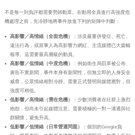
不是每一則負評都需要勞師動眾。在動用全員進行高強度危
機處理之前，先冷靜地將事件放進下列的矩陣中判斷：
高影響／高情緒（全面危機）
：涉及嚴重併發症、死亡、
違法行為，或當事人為高影響力網紅、主流媒體已大篇幅
報導。這需要最高層級的動員。
高影響／低情緒（中度危機）
：例如衛生局罰單被公布、
廣告不實新聞，事件本身有新聞性，但無立即的人身安全
威脅，公眾情緒相對冷靜。需要正式聲明與媒體應對，但
強度可稍低。
低影響／高情緒（潛在危機）
：少數消費者在社群上激烈
抱怨，但尚未引起媒體注意。需要積極的一對一溝通與社
群關懷，避免升高。
低影響／低情緒（日常營運問題）
：個別的Google負