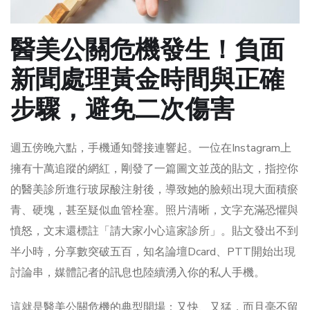
醫美公關危機發生！負面
新聞處理黃金時間與正確
步驟，避免二次傷害
週五傍晚六點，手機通知聲接連響起。一位在Instagram上
擁有十萬追蹤的網紅，剛發了一篇圖文並茂的貼文，指控你
的醫美診所進行玻尿酸注射後，導致她的臉頰出現大面積瘀
青、硬塊，甚至疑似血管栓塞。照片清晰，文字充滿恐懼與
憤怒，文末還標註「請大家小心這家診所」。貼文發出不到
半小時，分享數突破五百，知名論壇Dcard、PTT開始出現
討論串，媒體記者的訊息也陸續湧入你的私人手機。
這就是醫美公關危機的典型開場：又快、又猛，而且毫不留