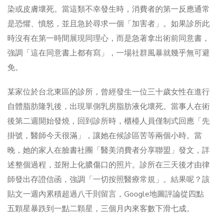
染或皮膚壞死。當這類不幸發生時，消費者的第一反應通常
是恐懼、憤怒，並且急於尋求一個「加害者」。如果診所此
時沒有在第一時間展現同理心，而是急著拿出術前同意書，
強調「這在同意書上都有寫」，一場社群風暴就幾乎無可避
免。
某家位於台北東區的診所，曾經發生一位三十歲女性在進行
自體脂肪隆乳後，出現單側乳房脂肪液化壞死。當事人在術
後第二週開始發燒，回到診所時，櫃檯人員僅制式回應「先
掛號，醫師今天很滿」，讓她在候診區苦等兩個小時。當
晚，她的家人在臉書社團「醫美消費者分享聯盟」發文，詳
述整個過程，並附上化膿傷口的照片。診所在三天後才由律
師發出存證信函，強調「一切按照醫療常規」。結果呢？該
貼文一週內累積超過八千則留言，Google地圖評論從四點
五顆星暴跌到一點二顆星，三個月內來客數下滑七成。