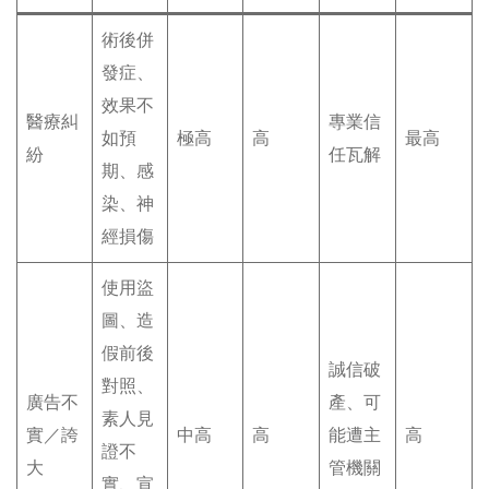
術後併
發症、
效果不
醫療糾
專業信
如預
極高
高
最高
紛
任瓦解
期、感
染、神
經損傷
使用盜
圖、造
假前後
誠信破
對照、
廣告不
產、可
素人見
實／誇
中高
高
能遭主
高
證不
大
管機關
實、宣