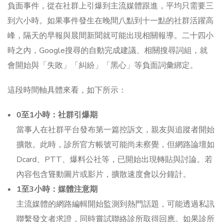
負面事件，從在社群上引爆到主流媒體跟進，平均只需要三
到六小時。如果事件發生在晚間八點到十一點的社群活躍高
峰，隔天的早報與晨間新聞就可能出現相關報導。二十四小
時之內，Google搜尋的自動完成建議、相關搜尋詞組，就
會開始與「失敗」「糾紛」「黑心」等負面詞彙綁定。
這段時間軸具體來看，如下所示：
0至1小時：社群引爆期
當事人在社群平台發布第一篇控訴文，親友與追蹤者開始
擴散。此時，診所官方帳號可能尚未察覺，但網路論壇如
Dcard、PTT、爆料公社等，已開始出現轉貼與討論。若
內容包含聳動圖片或影片，擴散速度會以分鐘計。
1至3小時：媒體注意期
主流媒體的網路編輯開始監測到熱門話題，可能透過私訊
聯繫發文者求證，同時嘗試聯絡診所取得回應。如果診所