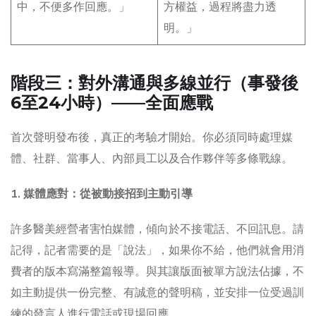
中，不便多作回應。」
方權益，過程將盡力透
明。」
階段三：對外溝通與多線並行（事發後
6至24小時）——全面應戰
首次聲明發布後，真正的考驗才開始。你必須同時處理媒
體、社群、當事人、內部員工以及合作夥伴等多條戰線。
1. 媒體應對：從被動接招到主動引導
許多醫美經營者害怕媒體，傾向於不接電話、不回訊息。請
記得，記者需要的是「說法」，如果你不給，他們就會用消
費者的版本寫滿整篇報導。與其讓版面被單方說法佔據，不
如主動提供一份完整、有誠意的聲明稿，並安排一位受過訓
練的發言人進行電話或現場回應。