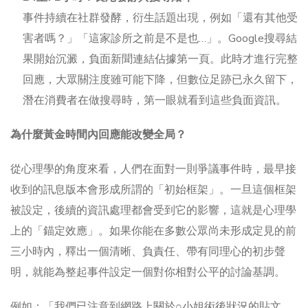
事件持續在社群發酵，衍生話題出現，例如「還有其他受
害者嗎？」「這家診所之前是不是也…」。Google搜尋結
果開始沉澱，負面新聞連結佔據第一頁。此時才進行完整
回應，大眾關注度雖可能下降，但數位足跡已永久留下，
潛在消費者在做搜尋時，第一眼就看到這些負面資訊。
為什麼黃金時間內回應能改變全局？
從心理學的角度來看，人們在面對一則爭議事件時，最早接
收到的訊息版本會形成所謂的「初始框架」。一旦這個框架
被設定，後續的資訊處理都會受到它的影響，這就是心理學
上的「錨定效應」。如果你能在多數公眾尚未形成定見的前
三小時內，釋出一個清晰、負責任、帶有同理心的初步聲
明，就能為整起事件設定一個對你相對公平的討論基調。
例如：「我們已注意到網路上關於○小姐術後狀況的貼文，