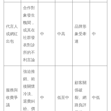
合作對
象發生
醜聞，
代言人
品牌形
或其在
或網紅
中
中高
象受牽
中
社群發
出包
連
表對診
所的不
利言論
強迫推
銷、術
顧客關
後關懷
服務與
係破
冷淡、
收費爭
中
低至中
裂、網
中低
退費糾
議
路負評
紛、價