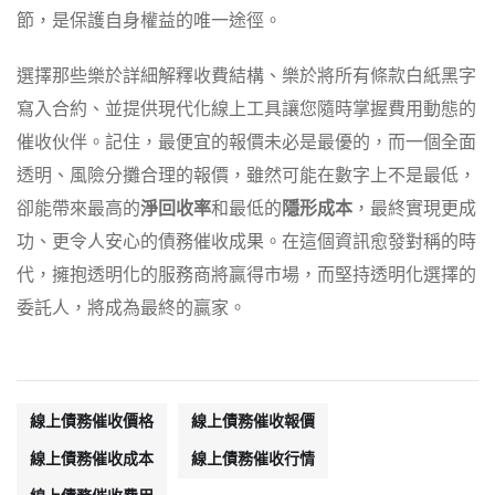
節，是保護自身權益的唯一途徑。
選擇那些樂於詳細解釋收費結構、樂於將所有條款白紙黑字
寫入合約、並提供現代化線上工具讓您隨時掌握費用動態的
催收伙伴。記住，最便宜的報價未必是最優的，而一個全面
透明、風險分攤合理的報價，雖然可能在數字上不是最低，
卻能帶來最高的
淨回收率
和最低的
隱形成本
，最終實現更成
功、更令人安心的債務催收成果。在這個資訊愈發對稱的時
代，擁抱透明化的服務商將贏得市場，而堅持透明化選擇的
委託人，將成為最終的贏家。
線上債務催收價格
線上債務催收報價
線上債務催收成本
線上債務催收行情