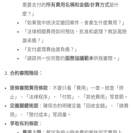
需要支付的
所有費用名稱和金額/計算方式
是什
麼？」
「如果我中途決定撤回案件，會產生什麼費用？」
「法律相關費用如何預估、批准和處理？敗訴風險
誰承擔？」
「支付處理費由誰負擔？」
「請提供一份完整的
服務協議範本
供我審閱。」
2. 合約審閱階段：
逐條審閱費用條款
：不要只看「費用」一章。檢查「終
止」、「法律程序」、「付款」、「其他費用」等章節。
定義關鍵術語
：確保合約明確定義「回收金額」、「總費
用」、「預付成本」等詞彙。
爭取有利條款
：
費用上限
：嘗試為按小時收費的案件設定費用上