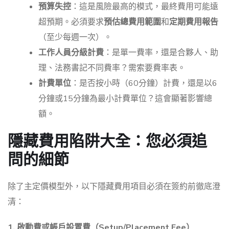
預算失控
：這是風險最高的模式，最終費用可能遠
超預期。必須要求
預估總費用範圍
和
定期費用報告
（至少每週一次）。
工作人員分級計費
：是單一費率，還是合夥人、助
理、法務書記不同費率？需索要費率表。
計費單位
：是否按小時（60分鐘）計費，還是以6
分鐘或15分鐘為最小計費單位？這會顯著影響總
額。
隱藏費用陷阱大全：您必須追
問的細節
除了主定價模型外，以下隱藏費用項目必須在簽約前徹底澄
清：
1. 啟動費或帳戶設置費（Setup/Placement Fee）