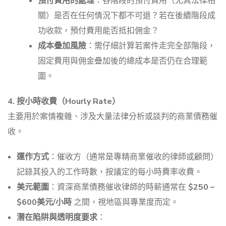
預付費用的處理
：各階段的預付費用（尤其法律相
關）是否在任何情況下都不可退？若在後續階段成
功收款，預付費用能否抵扣佣金？
成本疊加風險
：需仔細計算若案件走完全部階段，
固定費用與佣金疊加後的總成本是否仍在合理範
圍。
4. 按小時收費（Hourly Rate）
主要用於案情複雜、涉及大量法律分析或談判的商業債務催
收。
運作方式
：催收方（通常是專精商業催收的律師或顧問）
記錄其投入的工作時數，按議定的每小時費率收費。
美元範圍
：資深商業債務催收律師的時薪通常在
$250 –
$600美元/小時
之間，視地區與專業度而定。
潛在陷阱與透明度要求
：