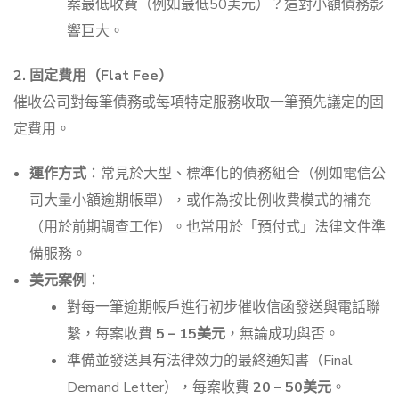
案最低收費（例如最低50美元）？這對小額債務影
響巨大。
2. 固定費用（Flat Fee）
催收公司對每筆債務或每項特定服務收取一筆預先議定的固
定費用。
運作方式
：常見於大型、標準化的債務組合（例如電信公
司大量小額逾期帳單），或作為按比例收費模式的補充
（用於前期調查工作）。也常用於「預付式」法律文件準
備服務。
美元案例
：
對每一筆逾期帳戶進行初步催收信函發送與電話聯
繫，每案收費
5 – 15美元
，無論成功與否。
準備並發送具有法律效力的最終通知書（Final
Demand Letter），每案收費
20 – 50美元
。