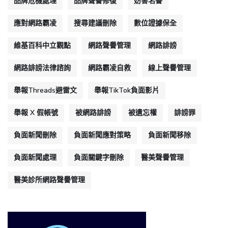
品牌危機處理
品牌聲譽修復
妨害名譽
應對網路霸凌
搜尋建議刪除
數位證據保全
維基百科中立觀點
網路聲譽管理
網路誹謗
網路誹謗法律諮詢
網路霸凌自救
線上聲譽管理
舉報Threads避雷文
舉報TikTok負面影片
舉報 X 假帳號
被網路誹謗
被遺忘權
誹謗罪
負面新聞刪除
負面新聞應對策略
負面新聞移除
負面新聞處理
負面關鍵字刪除
醫美聲譽管理
醫美診所網路聲譽管理