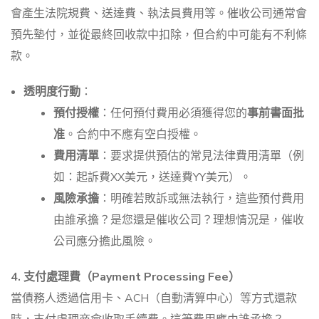
會產生法院規費、送達費、執法員費用等。催收公司通常會
預先墊付，並從最終回收款中扣除，但合約中可能有不利條
款。
透明度行動
：
預付授權
：任何預付費用必須獲得您的
事前書面批
准
。合約中不應有空白授權。
費用清單
：要求提供預估的常見法律費用清單（例
如：起訴費XX美元，送達費YY美元）。
風險承擔
：明確若敗訴或無法執行，這些預付費用
由誰承擔？是您還是催收公司？理想情況是，催收
公司應分擔此風險。
4. 支付處理費（Payment Processing Fee）
當債務人透過信用卡、ACH（自動清算中心）等方式還款