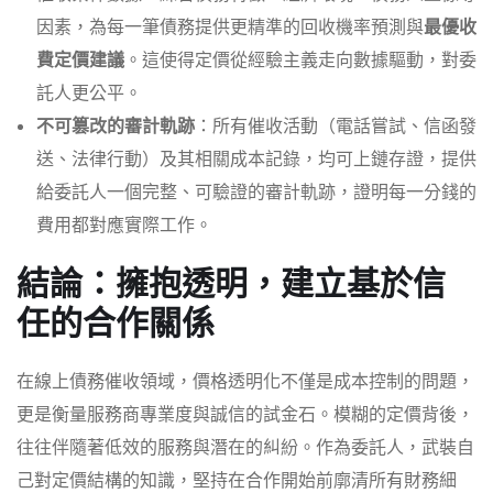
因素，為每一筆債務提供更精準的回收機率預測與
最優收
費定價建議
。這使得定價從經驗主義走向數據驅動，對委
託人更公平。
不可篡改的審計軌跡
：所有催收活動（電話嘗試、信函發
送、法律行動）及其相關成本記錄，均可上鏈存證，提供
給委託人一個完整、可驗證的審計軌跡，證明每一分錢的
費用都對應實際工作。
結論：擁抱透明，建立基於信
任的合作關係
在線上債務催收領域，價格透明化不僅是成本控制的問題，
更是衡量服務商專業度與誠信的試金石。模糊的定價背後，
往往伴隨著低效的服務與潛在的糾紛。作為委託人，武裝自
己對定價結構的知識，堅持在合作開始前廓清所有財務細