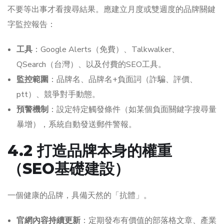
不要等出事才看搜尋結果。應建立月度或雙週度的品牌關鍵
字監控報告：
工具
：Google Alerts（免費）、Talkwalker、
QSearch（台灣）、以及付費的SEO工具。
監控範圍
：品牌名、品牌名+負面詞（詐騙、評價、
ptt）、競爭對手動態。
預警機制
：設定特定觸發條件（如某個負面關鍵字搜尋量
暴增），系統自動發送郵件警報。
4.2 打造品牌本身的權重
（SEO基礎建設）
一個健康的品牌，具備天然的「抗體」。
官網內容持續更新
：定期發布有價值的部落格文章、產業