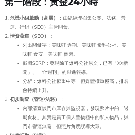
第一階段：黃金24小時
危機小組啟動（高層）
：由總經理召集公關、法務、營
運、行銷（SEO）主管開會。
情資蒐集（SEO）
：
列出關鍵字：美味軒 過期、美味軒 爆料公社、美
味軒 食安、美味軒 倒閉。
截圖SERP：發現除了爆料公社原文，已有「XX新
聞」、「YY週刊」的跟進報導。
分析：爆料公社權重中等，但媒體權重極高，排名
會持續上升。
初步調查（營運/法務）
：
內部清查該門市庫存與監視器，發現照片中的「過
期食材」其實是員工個人置物櫃中的私人物品，與
門市營運無關，但照片角度誤導大眾。