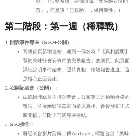
協。（法務審核，確保沒說「食材絕對沒問
題」，而是說「已送驗」，保留彈性。）
第二階段：第一週（稀釋戰）
開設事件專區（SEO+公關）
：
官網首頁新增連結，連到一個名為「【真相說明】
關於美味軒食安事件的完整報告」的網頁。此頁面
詳細說明事件始末、照片真相、檢驗報告進度。這
是核心正面資產。
召開記者會（公關）
：
由總經理親自主持記者會，公布第三方檢驗合格的
報告，並展示監視器畫面還原真相。會後發布正式
新聞稿，並附上官網專區連結。
SEO操作
：
將記者會影片剪輯上傳YouTube，標題包含「美味