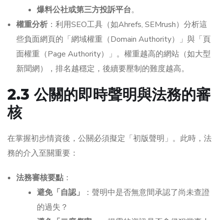
爆料公社或第三方投訴平台
。
權重分析
：利用SEO工具（如Ahrefs, SEMrush）分析這
些負面網頁的「網域權重（Domain Authority）」與「頁
面權重（Page Authority）」。權重越高的網站（如大型
新聞網），排名越穩定，後續要壓制的難度越高。
2.3 公關的即時聲明與法務的審
核
在掌握初步情資後，公關必須擬定「初版聲明」。此時，法
務的介入至關重要：
法務審核要點
：
避免「自認」
：聲明中是否無意間承認了尚未查證
的過失？