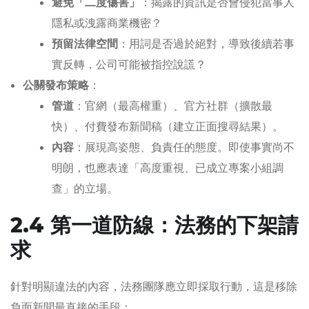
避免「二度傷害」
：揭露的資訊是否會侵犯當事人
隱私或洩露商業機密？
預留法律空間
：用詞是否過於絕對，導致後續若事
實反轉，公司可能被指控說謊？
公關發布策略
：
管道
：官網（最高權重）、官方社群（擴散最
快）、付費發布新聞稿（建立正面搜尋結果）。
內容
：展現高姿態、負責任的態度。即使事實尚不
明朗，也應表達「高度重視、已成立專案小組調
查」的立場。
2.4 第一道防線：法務的下架請
求
針對明顯違法的內容，法務團隊應立即採取行動，這是移除
負面新聞最直接的手段：