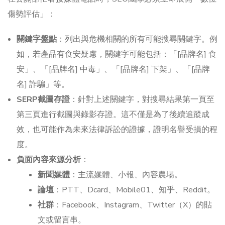
傷勢評估」：
關鍵字盤點
：列出與危機相關的所有可能搜尋關鍵字。例
如，若產品有食安疑慮，關鍵字可能包括：「[品牌名] 食
安」、「[品牌名] 中毒」、「[品牌名] 下架」、「[品牌
名] 詐騙」等。
SERP截圖存證
：針對上述關鍵字，對搜尋結果第一頁至
第三頁進行截圖與錄影存證。這不僅是為了後續追蹤成
效，也可能作為未來法律訴訟的證據，證明名譽受損的程
度。
負面內容來源分析
：
新聞媒體
：主流媒體、小報、內容農場。
論壇
：PTT、Dcard、Mobile01、知乎、Reddit。
社群
：Facebook、Instagram、Twitter（X）的貼
文或留言串。