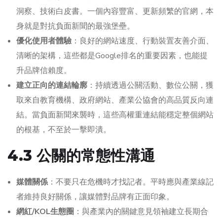
洞察、技術白皮書。一個內容豐富、更新頻繁的官網，本
身就是對抗負面新聞的最強堡壘。
優化使用者體驗
：良好的網站速度、行動裝置友善介面、
清晰的架構，這些都是Google排名的重要因素，也能提
升品牌信賴度。
建立正向的連結輪廓
：持續透過公關活動、數位公關，獲
取來自教育機構、政府網站、產業公協會的高品質反向連
結。當負面新聞來襲時，這些高權重連結能穩定整個網站
的根基，不至於一擊即潰。
4.3 公關的常態性溝通
媒體關係
：不要只在危機時才找記者。平時應與產業線記
者維持良好關係，讓媒體對品牌有正面印象。
網紅/KOL生態圈
：與產業內的關鍵意見領袖建立長期合