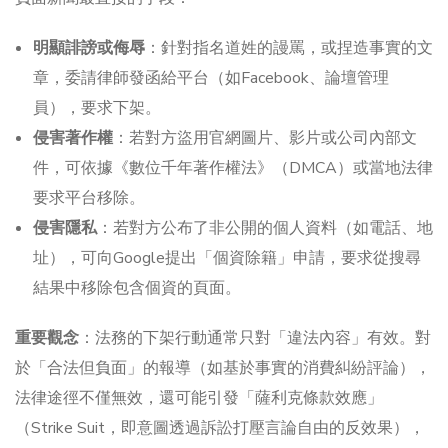
明顯誹謗或侮辱
：針對指名道姓的謾罵，或捏造事實的文
章，委請律師發函給平台（如Facebook、論壇管理
員），要求下架。
侵害著作權
：若對方盜用官網圖片、影片或公司內部文
件，可依據《數位千年著作權法》（DMCA）或當地法律
要求平台移除。
侵害隱私
：若對方公布了非公開的個人資料（如電話、地
址），可向Google提出「個資除籍」申請，要求從搜尋
結果中移除包含個資的頁面。
重要觀念
：法務的下架行動通常只對「違法內容」有效。對
於「合法但負面」的報導（如基於事實的消費糾紛評論），
法律途徑不僅無效，還可能引發「薩利克條款效應」
（Strike Suit，即意圖透過訴訟打壓言論自由的反效果），