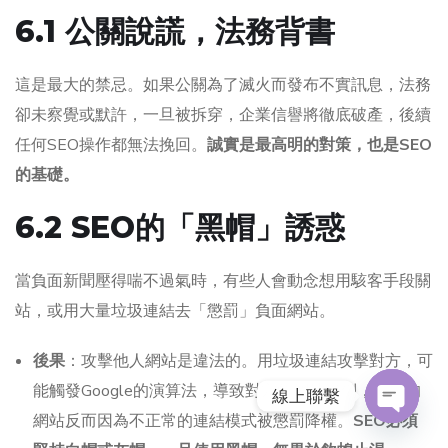
6.1 公關說謊，法務背書
這是最大的禁忌。如果公關為了滅火而發布不實訊息，法務
卻未察覺或默許，一旦被拆穿，企業信譽將徹底破產，後續
任何SEO操作都無法挽回。
誠實是最高明的對策，也是SEO
的基礎。
6.2 SEO的「黑帽」誘惑
當負面新聞壓得喘不過氣時，有些人會動念想用駭客手段關
站，或用大量垃圾連結去「懲罰」負面網站。
後果
：攻擊他人網站是違法的。用垃圾連結攻擊對方，可
能觸發Google的演算法，導致對方的網站沒倒，自己的
線上聯繫
網站反而因為不正常的連結模式被懲罰降權。
SEO必須
O