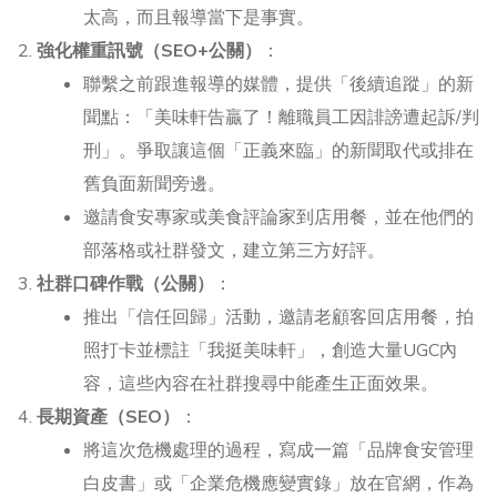
太高，而且報導當下是事實。
強化權重訊號（SEO+公關）
：
聯繫之前跟進報導的媒體，提供「後續追蹤」的新
聞點：「美味軒告贏了！離職員工因誹謗遭起訴/判
刑」。爭取讓這個「正義來臨」的新聞取代或排在
舊負面新聞旁邊。
邀請食安專家或美食評論家到店用餐，並在他們的
部落格或社群發文，建立第三方好評。
社群口碑作戰（公關）
：
推出「信任回歸」活動，邀請老顧客回店用餐，拍
照打卡並標註「我挺美味軒」，創造大量UGC內
容，這些內容在社群搜尋中能產生正面效果。
長期資產（SEO）
：
將這次危機處理的過程，寫成一篇「品牌食安管理
白皮書」或「企業危機應變實錄」放在官網，作為