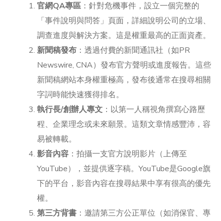
官網QA專區
：針對危機事件，設立一個完整的
「事件說明與問答」頁面，詳細說明公司的立場、
調查進度與解決方案。這是權重最高的正面資產。
新聞稿發布
：透過付費的新聞通訊社（如PR
Newswire, CNA）發布官方聲明或進度報告。這些
新聞稿網站本身權重極高，發布後通常在搜尋相關
字詞時能快速獲得排名。
執行長/創辦人專文
：以第一人稱視角撰寫心路歷
程、企業理念或未來願景。這類文章情感豐沛，容
易被轉載。
影音內容
：拍攝一支官方說明影片（上傳至
YouTube），並提供逐字稿。YouTube是Google旗
下的平台，影音內容在搜尋結果中享有很高的優先
權。
第三方背書
：邀請第三方公正單位（如消保官、專