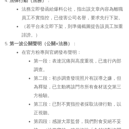
法律行動（法務）
：
法務立即發函給爆料公社，指出該文章內容為離職
員工不實指控，已侵害公司名譽，要求先行下架。
（若平台未立即下架，則準備截圖提告該員工加重
誹謗。）
第一波公關聲明（公關+法務）
：
在官方粉專與官網發布聲明：
第一段：表達沉痛與高度重視，已進行內部
調查。
第二段：初步調查發現照片有誤導之嫌，但
為釋疑，已主動將該門市所有食材送交第三
方檢驗。
第三段：已對不實指控者採取法律行動，以
正視聽。
第四段：感謝大眾監督，我們對食安絕不妥