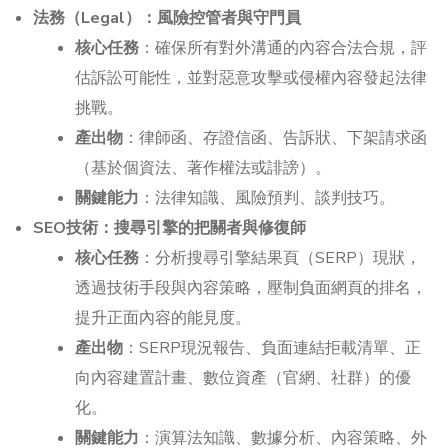
法務（Legal）：風險控管者與守門員
核心任務
：確保所有對外溝通的內容合法合規，評
估訴訟可能性，並對惡意攻擊或侵權內容發起法律
挑戰。
產出物
：律師函、存證信函、告訴狀、下架請求函
（基於個資法、著作權法或誹謗）。
關鍵能力
：法律知識、風險預判、談判技巧。
SEO技術：搜尋引擎的把關者與修復師
核心任務
：分析搜尋引擎結果頁（SERP）現狀，
透過技術手段與內容策略，壓制負面網頁的排名，
提升正面內容的能見度。
產出物
：SERP現況報告、負面連結拒載清單、正
向內容建置計畫、數位資產（官網、社群）的優
化。
關鍵能力
：演算法知識、數據分析、內容策略、外