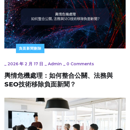
負面新聞刪除
_
2026 年 2 月 17 日
_
Admin
_
0 Comments
輿情危機處理：如何整合公關、法務與
SEO技術移除負面新聞？