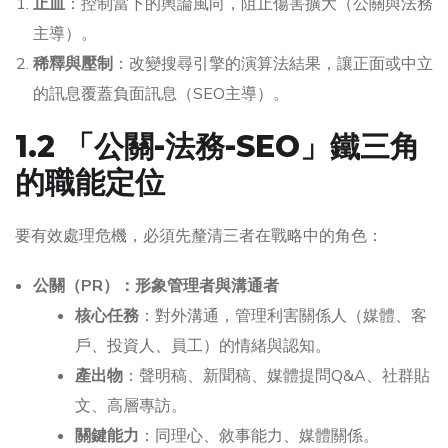
止血
：控制當下的輿論風向，阻止傷害擴大（公關與法務
主導）。
稀釋與壓制
：改變搜尋引擎的演算法結果，讓正面或中立
的訊息覆蓋負面訊息（SEO主導）。
1.2 「公關-法務-SEO」鐵三角
的職能定位
要有效處理危機，必須先釐清三者在戰略中的角色：
公關（PR）：形象管理者與溝通者
核心任務
：對外溝通，管理利害關係人（媒體、客
戶、投資人、員工）的情緒與認知。
產出物
：聲明稿、新聞稿、媒體提問Q&A、社群貼
文、高層專訪。
關鍵能力
：同理心、敘事能力、媒體關係。