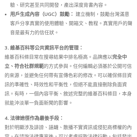
驗、研究甚至共同開發，產出深度背書內容。
用戶生成內容（UGC）鼓勵：
建立機制，鼓勵台灣滿意
客戶分享真實的使用體驗、開箱文、教程。真實用戶的聲
音是最有力的信任狀。
3. 維基百科等公共資訊平台的管理：
維基百科條目常在搜尋結果中排名極高。品牌應以
完全中
立、符合社群規範
的方式參與。任何編輯必須基於公開可信
的來源，並避免任何帶有宣傳色彩的修改。可以確保條目資
訊的準確性、時效性和平衡性，但絕不能直接刪除負面資
訊。有時，一個內容平衡、敘述完整的維基百科條目，本身
就能沖淡單一負面新聞的影響。
4. 法律途徑作為最後手段：
對於明顯涉及誹謗、誣衊、散播不實資訊或侵犯商標權的內
容，在諮詢法律專家後，可以考慮採取法律行動，包括發出