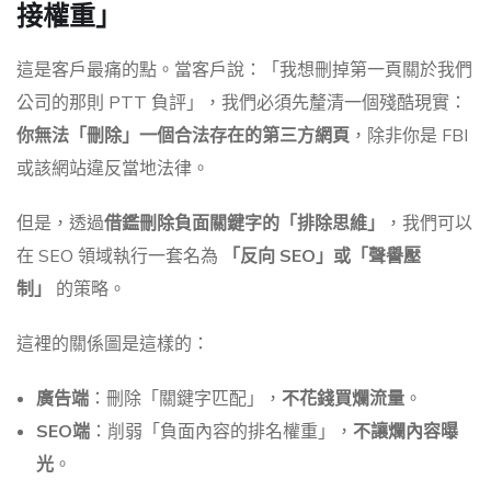
接權重」
這是客戶最痛的點。當客戶說：「我想刪掉第一頁關於我們
公司的那則 PTT 負評」，我們必須先釐清一個殘酷現實：
你無法「刪除」一個合法存在的第三方網頁
，除非你是 FBI
或該網站違反當地法律。
但是，透過
借鑑刪除負面關鍵字的「排除思維」
，我們可以
在 SEO 領域執行一套名為
「反向 SEO」或「聲譽壓
制」
的策略。
這裡的關係圖是這樣的：
廣告端
：刪除「關鍵字匹配」，
不花錢買爛流量
。
SEO端
：削弱「負面內容的排名權重」，
不讓爛內容曝
光
。