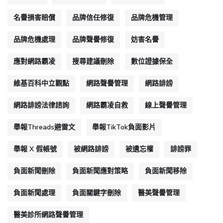
名譽損害賠償
品牌信任修復
品牌危機管理
品牌危機處理
品牌聲譽修復
妨害名譽
應對網路霸凌
搜尋建議刪除
數位證據保全
維基百科中立觀點
網路聲譽管理
網路誹謗
網路誹謗法律諮詢
網路霸凌自救
線上聲譽管理
舉報Threads避雷文
舉報TikTok負面影片
舉報 X 假帳號
被網路誹謗
被遺忘權
誹謗罪
負面新聞刪除
負面新聞應對策略
負面新聞移除
負面新聞處理
負面關鍵字刪除
醫美聲譽管理
醫美診所網路聲譽管理