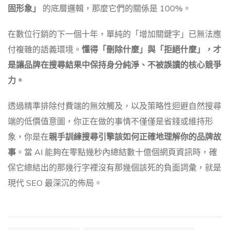
固形象」
的底層邏輯，那麼它們的關係是 100%。
在數位行銷的下一個十年，單純的「增加關鍵字」已無法應
付複雜的語義環境。
懂得「刪除什麼」與「拒絕什麼」，才
是讓品牌在搜尋結果中保持身分純淨、不被誤讀的核心競爭
力。
透過精準排除付費端的無效觸及，以及策略性迴避自然搜尋
端的低價值意圖，你正在做的事情不僅僅是省錢或維持形
象，你是在
親手訓練搜尋引擎該如何正確地理解你的品牌故
事
。當 AI 能夠在零點幾秒內總結數十億個網頁資訊時，確
保它總結出的那幾行字裡沒有那幾個該死的負面詞彙，就是
現代 SEO 最深沉的佈局。