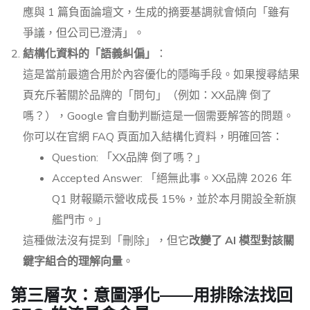
應與 1 篇負面論壇文，生成的摘要基調就會傾向「雖有
爭議，但公司已澄清」。
結構化資料的「語義糾偏」
：
這是當前最適合用於內容優化的隱晦手段。如果搜尋結果
頁充斥著關於品牌的「問句」（例如：XX品牌 倒了
嗎？），Google 會自動判斷這是一個需要解答的問題。
你可以在官網 FAQ 頁面加入結構化資料，明確回答：
Question: 「XX品牌 倒了嗎？」
Accepted Answer: 「絕無此事。XX品牌 2026 年
Q1 財報顯示營收成長 15%，並於本月開設全新旗
艦門市。」
這種做法沒有提到「刪除」，但它
改變了 AI 模型對該關
鍵字組合的理解向量
。
第三層次：意圖淨化——用排除法找回