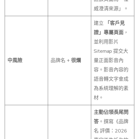
威澄清來源」。
建立
「客戶見
證」專屬頁面
，
並利用影片
Sitemap 提交大
中風險
品牌名 +
很爛
量正面影音內
容。影音內容的
語音轉文字會成
為系統理解的素
材。
主動佔領長尾問
答
。撰寫《品牌
名 評價：2026