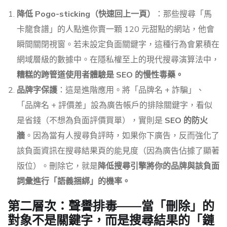
降低 Pogo-sticking（快速回上一頁）
：那些搜尋「馬
卡龍食譜」的人點進你賣一顆 120 元甜點的網站，他會
瞬間關閉視窗。若未設定負面關鍵字，這種行為會累積在
網域層級的數據中。在隱私權至上的現代搜尋演算法中，
糟糕的跨管道使用者體驗是 SEO 的慢性毒藥。
品牌字保護
：這是進階應用。將「品牌名 + 詐騙」、
「品牌名 + 評價差」設為廣告帳戶的排除關鍵字，看似
是省錢（不想為負面評價買單），實則是
SEO 的防火
牆
。因為當有人搜尋負評時，如果你下廣告，反而強化了
該負面資訊在搜尋結果頁的能見度（因為廣告佔據了顯著
版位）。刪除它，就是
降低搜尋引擎將你的品牌與該負面
詞彙進行「語義捆綁」的機率。
第二層次：聲譽排毒——當「刪除」的
對象不是關鍵字，而是搜尋結果的「鏈