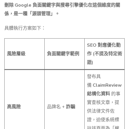
刪除 Google 負面關鍵字與搜尋引擎優化在這個維度的關
係，是一種「源頭管理」。
具體執行方案如下：
SEO 對應優化動
風險層級
負面關鍵字範例
作 (不提及特定術
語)
發布具
備
ClaimReview
結構化資料
的事
實查核文章，提
高風險
品牌名 +
詐騙
供法律文件佐
證，迫使系統標
註該頁面為「權