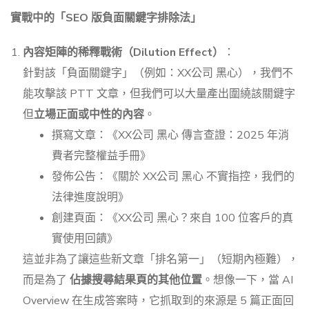
實戰中的「SEO 版負面關鍵字排除法」
內容矩陣的稀釋戰術（Dilution Effect）
：
針對該「負面關鍵字」（例如：XX公司 黑心），我們不
能攻擊該 PTT 文章，但我們可以大量產出圍繞該關鍵字
但
立場正面或中性的內容
。
撰寫文章：《XX公司 黑心 傳言查證：2025 年消
費者完整權益手冊》
發佈公告：《關於 XX公司 黑心 不實指控，我們的
法律進度說明》
創建頁面：《XX公司 黑心？來自 100 位客戶的真
實使用回饋》
這並非為了讓這些新文章「排名第一」（短期內極難），
而是為了
佔據搜尋結果頁的其他位置
。想像一下，當 AI
Overview 在生成答案時，它抓取到的來源是 5 篇正面回