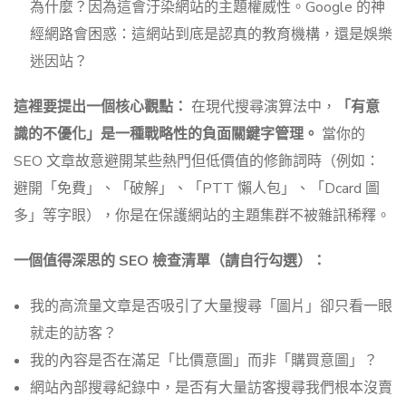
為什麼？因為這會汙染網站的主題權威性。Google 的神
經網路會困惑：這網站到底是認真的教育機構，還是娛樂
迷因站？
這裡要提出一個核心觀點：
在現代搜尋演算法中，
「有意
識的不優化」是一種戰略性的負面關鍵字管理。
當你的
SEO 文章故意避開某些熱門但低價值的修飾詞時（例如：
避開「免費」、「破解」、「PTT 懶人包」、「Dcard 圖
多」等字眼），你是在保護網站的主題集群不被雜訊稀釋。
一個值得深思的 SEO 檢查清單（請自行勾選）：
我的高流量文章是否吸引了大量搜尋「圖片」卻只看一眼
就走的訪客？
我的內容是否在滿足「比價意圖」而非「購買意圖」？
網站內部搜尋紀錄中，是否有大量訪客搜尋我們根本沒賣