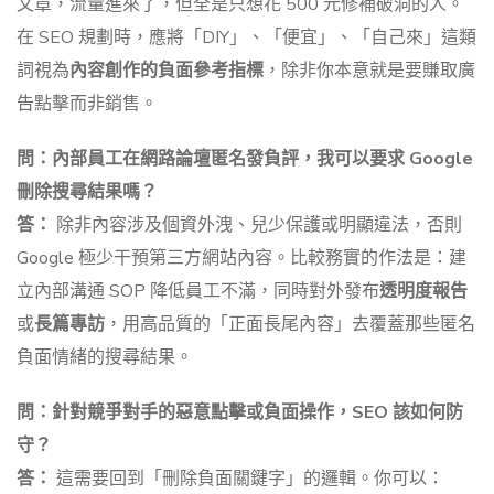
文章，流量進來了，但全是只想花 500 元修補破洞的人。
在 SEO 規劃時，應將「DIY」、「便宜」、「自己來」這類
詞視為
內容創作的負面參考指標
，除非你本意就是要賺取廣
告點擊而非銷售。
問：內部員工在網路論壇匿名發負評，我可以要求 Google
刪除搜尋結果嗎？
答：
除非內容涉及個資外洩、兒少保護或明顯違法，否則
Google 極少干預第三方網站內容。比較務實的作法是：建
立內部溝通 SOP 降低員工不滿，同時對外發布
透明度報告
或
長篇專訪
，用高品質的「正面長尾內容」去覆蓋那些匿名
負面情緒的搜尋結果。
問：針對競爭對手的惡意點擊或負面操作，SEO 該如何防
守？
答：
這需要回到「刪除負面關鍵字」的邏輯。你可以：