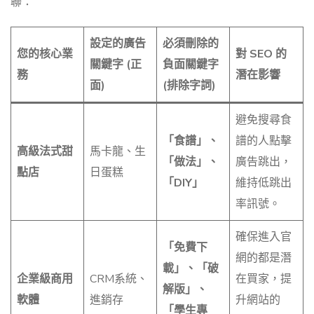
聯：
設定的廣告
必須刪除的
您的核心業
對 SEO 的
關鍵字 (正
負面關鍵字
務
潛在影響
面)
(排除字詞)
避免搜尋食
「食譜」、
譜的人點擊
高級法式甜
馬卡龍、生
「做法」、
廣告跳出，
點店
日蛋糕
「DIY」
維持低跳出
率訊號。
確保進入官
「免費下
網的都是潛
載」、「破
企業級商用
CRM系統、
在買家，提
解版」、
軟體
進銷存
升網站的
「學生專