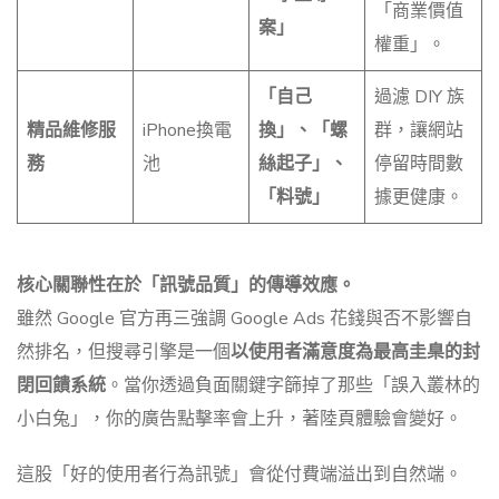
「商業價值
案」
權重」。
「自己
過濾 DIY 族
精品維修服
iPhone換電
換」、「螺
群，讓網站
務
池
絲起子」、
停留時間數
「料號」
據更健康。
核心關聯性在於「訊號品質」的傳導效應。
雖然 Google 官方再三強調 Google Ads 花錢與否不影響自
然排名，但搜尋引擎是一個
以使用者滿意度為最高圭臬的封
閉回饋系統
。當你透過負面關鍵字篩掉了那些「誤入叢林的
小白兔」，你的廣告點擊率會上升，著陸頁體驗會變好。
這股「好的使用者行為訊號」會從付費端溢出到自然端。