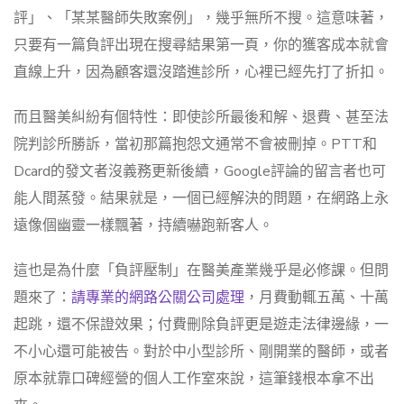
評」、「某某醫師失敗案例」，幾乎無所不搜。這意味著，
只要有一篇負評出現在搜尋結果第一頁，你的獲客成本就會
直線上升，因為顧客還沒踏進診所，心裡已經先打了折扣。
而且醫美糾紛有個特性：即使診所最後和解、退費、甚至法
院判診所勝訴，當初那篇抱怨文通常不會被刪掉。PTT和
Dcard的發文者沒義務更新後續，Google評論的留言者也可
能人間蒸發。結果就是，一個已經解決的問題，在網路上永
遠像個幽靈一樣飄著，持續嚇跑新客人。
這也是為什麼「負評壓制」在醫美產業幾乎是必修課。但問
題來了：
請專業的網路公關公司處理
，月費動輒五萬、十萬
起跳，還不保證效果；付費刪除負評更是遊走法律邊緣，一
不小心還可能被告。對於中小型診所、剛開業的醫師，或者
原本就靠口碑經營的個人工作室來說，這筆錢根本拿不出