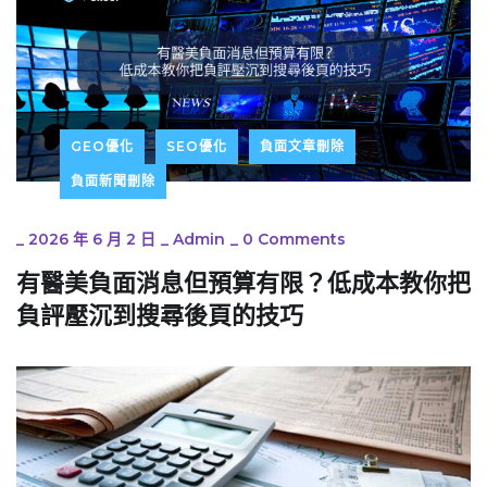
GEO優化
SEO優化
負面文章刪除
負面新聞刪除
_
2026 年 6 月 2 日
_
Admin
_
0 Comments
有醫美負面消息但預算有限？低成本教你把
負評壓沉到搜尋後頁的技巧