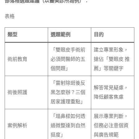
部落格選題建議（以醫美診所為例）：
表格
類型
選題範例
目的
「雙眼皮手術前
建立專業形象，
術前教育
必須問醫師的五
搶佔「雙眼皮 推
個問題」
薦」等關鍵字
「雷射除斑後反
解答常見疑慮，
術後照護
黑怎麼辦？三個
降低顧客焦慮
居家護理重點」
「塌鼻樑如何透
展示專業判斷，
案例解析
過微整達到自然
但務必注意個資
挺度」
與廣告規範