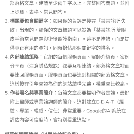
部落格文章，建議至少兩千字以上，完整回答問題，並附
上步驟、表格、常見問答。
標題要包含關鍵字
：如果你的負評是搜尋「某某診所 失
敗」出現的，那你的文章標題可以設為「某某診所 雙眼
皮手術常見問題與術後照護指南」。這不是掩飾，而是提
供真正有用的資訊，同時搶佔那個關鍵字的排名。
內部連結策略
：官網的每個服務頁面、醫師介紹頁、案例
分享頁（注意隱私規範）都要互相連結。部落格文章裡面
要連回服務頁面，服務頁面也要連到相關的部落格文章。
這樣搜尋引擎會認為你的網站結構完整，權重會比較高。
作者署名與專業簡介
：每篇文章都要標明作者是誰，最好
附上醫師或專業諮詢師的簡介。這對建立E-E-A-T（經
驗、專業、權威、信任）非常重要，Google的AI系統在
評估內容可信度時，會特別看重這點。