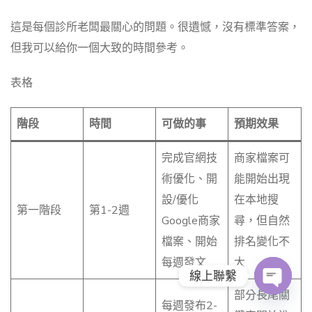
這是每個診所老闆最關心的問題。很遺憾，沒有標準答案，
但我可以給你一個大致的時間參考。
表格
階段
時間
可做的事
預期效果
完成官網技
商家檔案可
術優化、開
能開始出現
設/優化
在本地搜
第一階段
第1-2週
Google商家
尋，但自然
檔案、開始
排名變化不
每週發文
大
線上聯繫
部分長尾關
O
每週發布2-