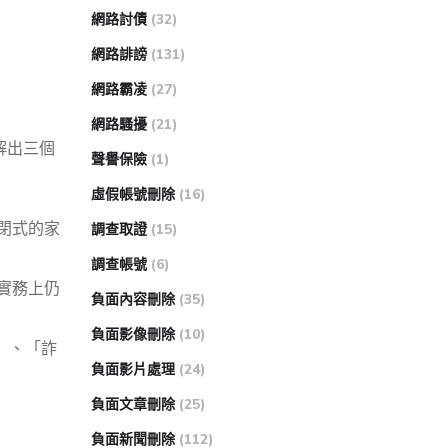
網路討債
(32)
網路誹謗
(131)
網路霸凌
(27)
網路騷擾
(21)
解出三個
聲譽保險
(1)
虛假帳號刪除
(16)
閉式的家
調查取證
(15)
調查帳號
(6)
實務上仍
負面內容刪除
(35)
負面影像刪除
(10)
」、「詐
負面影片處理
(24)
負面文章刪除
(25)
負面新聞刪除
(112)