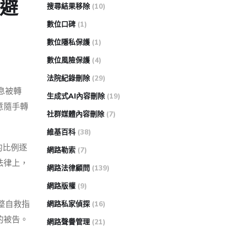
救避
搜尋結果移除
(10)
數位口碑
(1)
數位隱私保護
(1)
數位風險保護
(4)
法院紀錄刪除
(29)
息被轉
生成式AI內容刪除
(19)
意隨手轉
社群媒體內容刪除
(7)
維基百科
(38)
的比例逐
網路勒索
(7)
法律上，
網路法律顧問
(139)
網路版權
(9)
整自救指
網路私家偵探
(16)
的被告。
網路聲譽管理
(21)