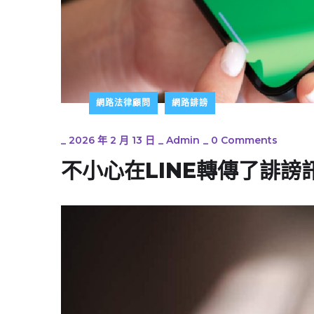
網路法律顧問
網路誹謗
_
2026 年 2 月 13 日
_
Admin
_
0 Comments
不小心在LINE轉傳了誹