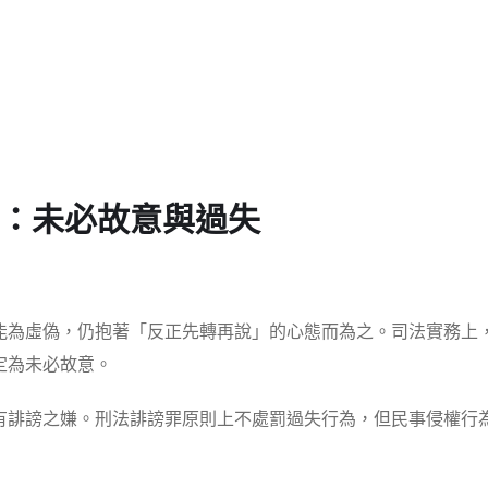
：未必故意與過失
能為虛偽，仍抱著「反正先轉再說」的心態而為之。司法實務上
定為未必故意。
有誹謗之嫌。刑法誹謗罪原則上不處罰過失行為，但民事侵權行