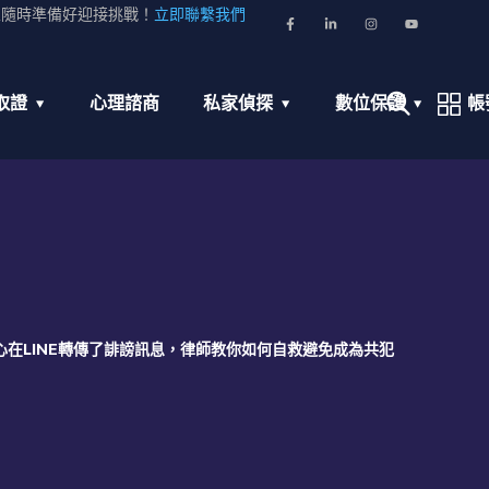
並隨時準備好迎接挑戰！
立即聯繫我們
取證
心理諮商
私家偵探
數位保護
帳
心在LINE轉傳了誹謗訊息，律師教你如何自救避免成為共犯