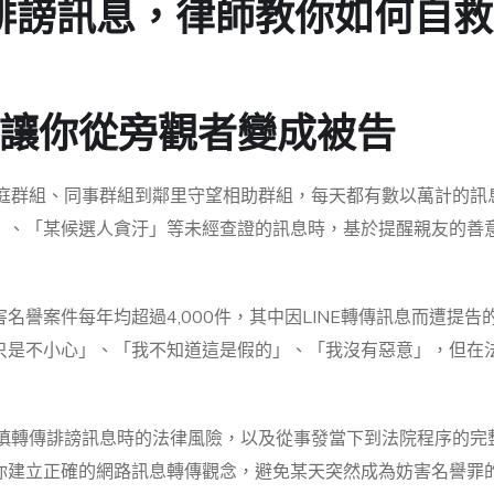
了誹謗訊息，律師教你如何自
讓你從旁觀者變成被告
家庭群組、同事群組到鄰里守望相助群組，每天都有數以萬計的訊
」、「某候選人貪汙」等未經查證的訊息時，基於提醒親友的善
譽案件每年均超過4,000件，其中因LINE轉傳訊息而遭提告
只是不小心」、「我不知道這是假的」、「我沒有惡意」，但在
不慎轉傳誹謗訊息時的法律風險，以及從事發當下到法院程序的完
你建立正確的網路訊息轉傳觀念，避免某天突然成為妨害名譽罪