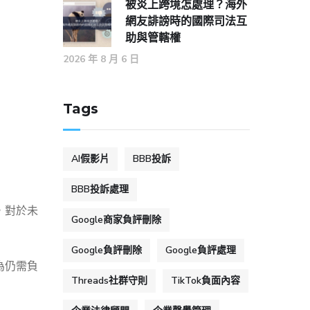
被炎上跨境怎處理？海外
網友誹謗時的國際司法互
助與管轄權
2026 年 8 月 6 日
Tags
AI假影片
BBB投訴
BBB投訴處理
，對於未
Google商家負評刪除
Google負評刪除
Google負評處理
為仍需負
Threads社群守則
TikTok負面內容