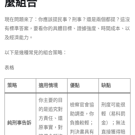
麼組合
現在問題來了：你應該提民事？刑事？還是兩個都提？這沒
有標準答案，要看你的具體目標、證據強度、時間成本、以
及經濟能力。
以下是幾種常見的組合策略：
表格
策略
適用情境
優點
缺點
你主要的目
檢察官會協
刑度可能很
的是追究對
助調查，你
輕（易科罰
方責任、還
純刑事告訴
負擔較輕；
金）；無法
原事實，對
判決書具有
直接獲得賠