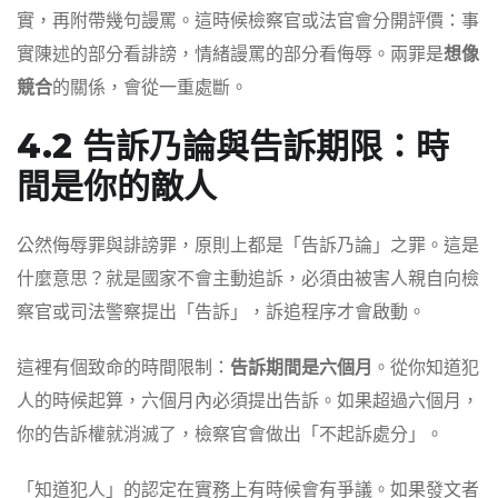
實，再附帶幾句謾罵。這時候檢察官或法官會分開評價：事
實陳述的部分看誹謗，情緒謾罵的部分看侮辱。兩罪是
想像
競合
的關係，會從一重處斷。
4.2 告訴乃論與告訴期限：時
間是你的敵人
公然侮辱罪與誹謗罪，原則上都是「告訴乃論」之罪。這是
什麼意思？就是國家不會主動追訴，必須由被害人親自向檢
察官或司法警察提出「告訴」，訴追程序才會啟動。
這裡有個致命的時間限制：
告訴期間是六個月
。從你知道犯
人的時候起算，六個月內必須提出告訴。如果超過六個月，
你的告訴權就消滅了，檢察官會做出「不起訴處分」。
「知道犯人」的認定在實務上有時候會有爭議。如果發文者