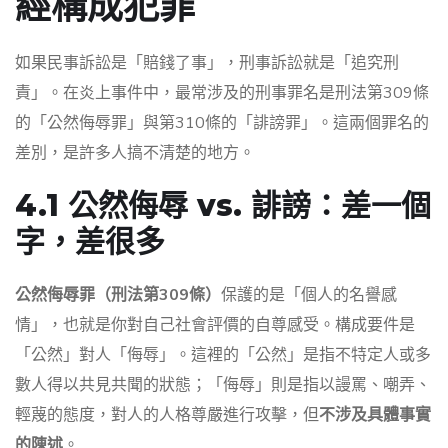
經構成犯罪
如果民事訴訟是「賠錢了事」，刑事訴訟就是「追究刑
責」。在炎上事件中，最常涉及的刑事罪名是刑法第309條
的「公然侮辱罪」與第310條的「誹謗罪」。這兩個罪名的
差別，是許多人搞不清楚的地方。
4.1 公然侮辱 vs. 誹謗：差一個
字，差很多
公然侮辱罪（刑法第309條）
保護的是「個人的名譽感
情」，也就是你對自己社會評價的自尊感受。構成要件是
「公然」對人「侮辱」。這裡的「公然」是指不特定人或多
數人得以共見共聞的狀態；「侮辱」則是指以謾罵、嘲弄、
輕蔑的態度，對人的人格尊嚴進行攻擊，但
不涉及具體事實
的陳述
。