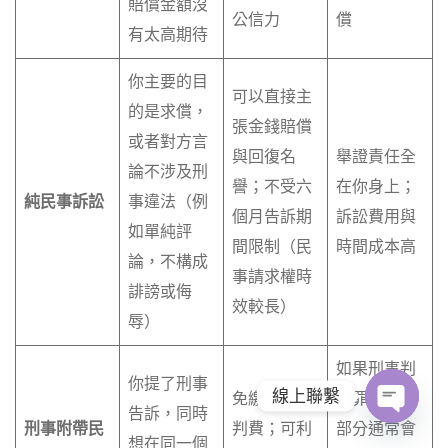
賠償金額沒
公信力
償
有太高期待
你主要的目
可以直接主
的是求償，
張金錢賠償
或者對方言
與回復名
舉證責任全
論不涉及刑
譽；不受六
在你身上；
純民事訴訟
事違法（例
個月告訴期
訴訟費用與
如單純評
間限制（民
時間成本高
論，不構成
事請求權時
誹謗或侮
效較長）
辱）
如果刑事判
你提了刑事
線上聯繫
免繳民事裁
無罪，民事
告訴，同時
刑事附帶民
判費；可利
部分通常會
O
想在同一個