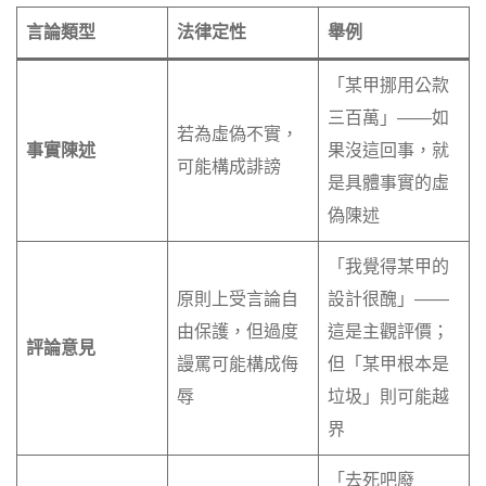
言論類型
法律定性
舉例
「某甲挪用公款
三百萬」——如
若為虛偽不實，
事實陳述
果沒這回事，就
可能構成誹謗
是具體事實的虛
偽陳述
「我覺得某甲的
原則上受言論自
設計很醜」——
由保護，但過度
這是主觀評價；
評論意見
謾罵可能構成侮
但「某甲根本是
辱
垃圾」則可能越
界
「去死吧廢