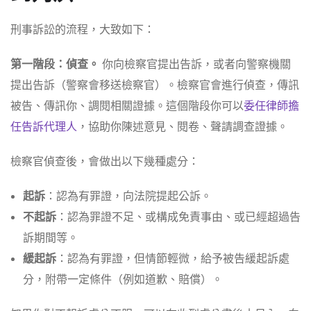
刑事訴訟的流程，大致如下：
第一階段：偵查。
你向檢察官提出告訴，或者向警察機關
提出告訴（警察會移送檢察官）。檢察官會進行偵查，傳訊
被告、傳訊你、調閱相關證據。這個階段你可以
委任律師擔
任告訴代理人
，協助你陳述意見、閱卷、聲請調查證據。
檢察官偵查後，會做出以下幾種處分：
起訴
：認為有罪證，向法院提起公訴。
不起訴
：認為罪證不足、或構成免責事由、或已經超過告
訴期間等。
緩起訴
：認為有罪證，但情節輕微，給予被告緩起訴處
分，附帶一定條件（例如道歉、賠償）。