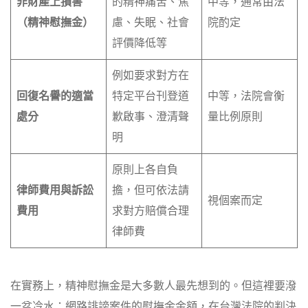
非財產上損害
的精神痛苦、焦
中等，通常由法
（精神慰撫金）
慮、失眠、社會
院酌定
評價降低等
例如要求對方在
回復名譽的適當
特定平台刊登道
中等，法院會衡
處分
歉啟事、澄清聲
量比例原則
明
原則上各自負
律師費用與訴訟
擔，但可依法請
視個案而定
費用
求對方賠償合理
律師費
在實務上，精神慰撫金是大多數人最先想到的。但這裡要潑
一盆冷水：網路誹謗案件的慰撫金金額，在台灣法院的判決