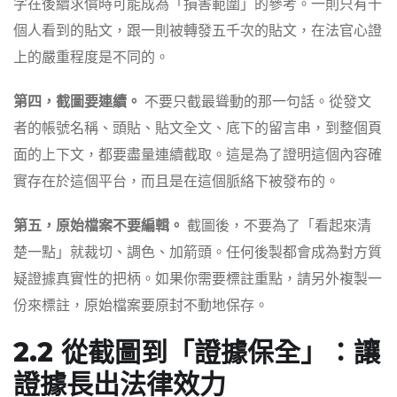
字在後續求償時可能成為「損害範圍」的參考。一則只有十
個人看到的貼文，跟一則被轉發五千次的貼文，在法官心證
上的嚴重程度是不同的。
第四，截圖要連續。
不要只截最聳動的那一句話。從發文
者的帳號名稱、頭貼、貼文全文、底下的留言串，到整個頁
面的上下文，都要盡量連續截取。這是為了證明這個內容確
實存在於這個平台，而且是在這個脈絡下被發布的。
第五，原始檔案不要編輯。
截圖後，不要為了「看起來清
楚一點」就裁切、調色、加箭頭。任何後製都會成為對方質
疑證據真實性的把柄。如果你需要標註重點，請另外複製一
份來標註，原始檔案要原封不動地保存。
2.2 從截圖到「證據保全」：讓
證據長出法律效力