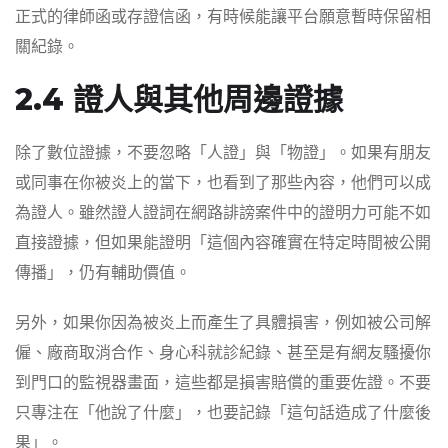
正式的律師函或存證信函，有時候能讓平台願意暫時保留相
關紀錄。
2.4 證人與其他周邊證據
除了數位證據，不要忽略「人證」與「物證」。如果有朋友
或同事在你被炎上的當下，也看到了那些內容，他們可以成
為證人。雖然證人證詞在網路誹謗案件中的證明力可能不如
直接證據，但如果能證明「這個內容確實在特定時間被公開
傳播」，仍有輔助價值。
另外，如果你因為被炎上而產生了具體損害，例如被公司解
僱、廠商取消合作、身心科就診紀錄、甚至是有網友騷擾你
到門口的監視器畫面，這些都是損害賠償的重要佐證。不要
只專注在「他說了什麼」，也要記錄「這句話造成了什麼後
果」。