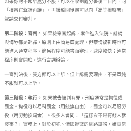
如果你對不起訴處分不服，可以在收到處分書後十日內，向
「檢察官聲請再議」，再議駁回後還可以向「高等檢察署」
聲請交付審判。
第二階段：審判。
如果檢察官起訴，案件進入法院。誹謗
與侮辱都是輕罪，原則上由簡易庭處理，但案情複雜時也可
能進入通常程序。簡易程序可能書面審理，速度較快；通常
程序則會開庭，進行言詞辯論。
一審判決後，雙方都可以上訴。但上訴需要理由，不是單純
不服就可以上訴。
第三階段：執行。
如果被告被判有罪，刑度通常是拘役或
罰金。拘役可以易科罰金（用錢換自由），罰金可以易服勞
役（用勞動換罰金）。很多人會問：「這樣豈不是有錢人就
沒事？」實務上，對於初犯、情節輕微的網路誹謗，確實常