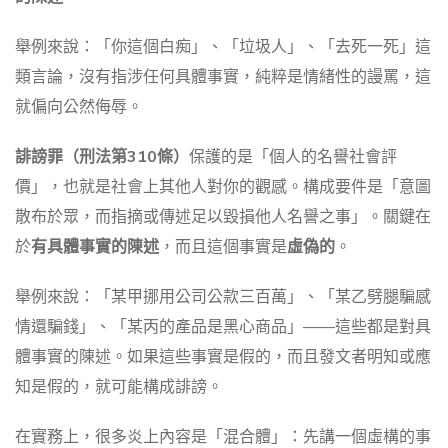
舉例來說：「你這個白痴」、「垃圾人」、「去死一死」這
類言論，沒有指涉任何具體事實，純粹是情緒性的謾罵，這
就偏向公然侮辱。
誹謗罪（刑法第310條）
保護的是「個人的名譽社會評
價」，也就是社會上其他人對你的觀感。構成要件是「意圖
散布於眾，而指摘或傳述足以毀損他人名譽之事」。關鍵在
於
有具體事實的陳述
，而且這個事實是
虛偽的
。
舉例來說：「某甲挪用公司公款三百萬」、「某乙劈腿騙感
情還騙錢」、「某丙的產品是黑心商品」——這些都是對具
體事實的陳述。如果這些事實是假的，而且發文者明知或應
知是假的，就可能構成誹謗。
在實務上，很多炎上內容是「混合體」：先講一個虛構的事