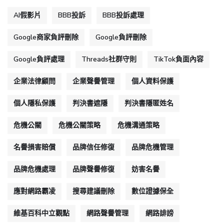
AI假影片
BBB投訴
BBB投訴處理
Google商家負評刪除
Google負評刪除
Google負評處理
Threads社群守則
TikTok負面內容
企業法律顧問
企業聲譽管理
個人資料保護
個人隱私保護
判決書遮隱
判決書隱匿姓名
危機公關
危機公關策略
危機溝通策略
名譽損害賠償
品牌信任修復
品牌危機管理
品牌危機處理
品牌聲譽修復
妨害名譽
應對網路霸凌
搜尋建議刪除
數位證據保全
維基百科中立觀點
網路聲譽管理
網路誹謗