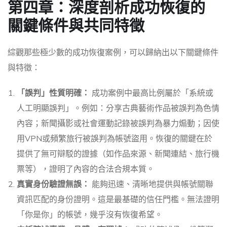
第四章：深度剖析成功恢復的
關鍵條件與共同特徵
綜觀那些極少數的成功恢復案例，可以歸納出以下關鍵條件
與特徵：
「誤判」性質明確：
成功案例中最高比例屬於「系統或
人工明顯誤判」。例如：分享古典藝術作品被誤判為色情
內容；新聞攝影或社會運動記錄被誤判為暴力煽動；因使
用VPN或頻繁旅行被誤判為帳號盜用。恢復的關鍵在於
提供了無可辯駁的證據（如作品來源、新聞連結、旅行機
票等），證明了內容的合法合規本質。
真實身份驗證無誤：
能夠迅速、清晰地提供與帳號關聯
資訊匹配的身份證明。這是最基礎的信任門檻。無法證明
「你是你」的帳號，幾乎沒有恢復希望。