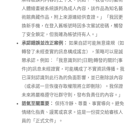
解釋被誤判內容的上下文。例如：「我發布的藝術
人體繪畫被系統誤判為成人內容，該作品為知名藝
術館典藏作品，附上來源連結供查證。」「我因更
換新手機，在登入舊帳號時因多次嘗試密碼，觸發
了安全鎖定，但我確為帳號持有人。」
承認錯誤並改正案例：
如果自認可能無意違規（如
轉發了未經查實的訊息構成謠言），策略可以是誠
懇承認。例如：「我意識到於[日期]轉發的關於[事
件]的訊息未經證實，可能構成了不實資訊傳播。我
已深刻認識到此行為的負面影響，並已刪除該內容
（或承諾一旦恢復存取權限將立即刪除）。我保證
未來將嚴格遵守社群守則，發布負責任的內容。」
語氣至關重要：
保持冷靜、尊重、事實導向。避免
情緒化指責、謾罵或哀求。這是一份提交給審核人
員的「正式文件」。