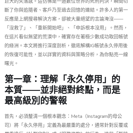
巨大的失落感。這彷彿是一道數位世界的死刑判決，瞬間切
斷了你與追隨者、客戶乃至過去回憶的連結。許多人的第一
反應是上網搜尋解決方案，卻被大量絕望的言論淹沒——
「沒救了」、「重新開始吧」、「申訴根本沒用」。然而，
在這片看似無望的荒漠中，確實存在著極少數成功取回帳號
的綠洲。本文將進行深度剖析，徹底解構IG帳號永久停用後
的恢復可能性，並以詳實的資料與策略分析，為你點亮一線
曙光。
第一章：理解「永久停用」的
本質——並非絕對終點，而是
最高級別的警報
首先，必須釐清一個根本觀念：Meta（Instagram的母公
司）將「永久停用」定義為最嚴重的處分，通常針對反覆或