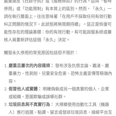
嚴重違反《社群守則》或《服務條款》的行為。這與「暫時
停用」或「功能限制」有本質上的區別。然而，「永久」一
詞在執行層面上，往往意味著「在用戶不採取任何有效行動
糾正問題的情況下，此狀態將無限期持續」。這正是恢復可
能性存在的理論基礎：你的有效行動，有可能說服系統或審
核人員重新評估這個「永久」決定。
觸發永久停用的常見原因包括但不限於：
嚴重且屢次的內容違規：
發布涉及仇恨言論、霸凌、嚴
重暴力、性剝削、兒童安全危害、恐怖主義宣傳等極端內
容。
假冒他人或實體：
明確偽裝成另一個真實的個人、企業
或組織，意圖欺騙或誤導社群。
垃圾訊息與不真實行為：
大規模使用自動化工具（機器
人）進行追隨、點讚、留言或發送垃圾訊息，操縱平台互