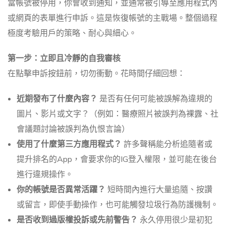
當帳號被停用，你會收到通知，並通常被引導至應用程式內
或網頁的表單進行申訴。這是恢復帳號的主戰場。整個過程
極度考驗用戶的策略、耐心與細心。
第一步：立即且冷靜的自我審核
在點擊申訴按鈕前，切勿衝動。花時間仔細回想：
近期發布了什麼內容？
是否有任何可能被誤解為違規的
圖片、影片或文字？（例如：醫療照片被誤判為裸露、社
會議題討論被誤判為仇恨言論）
使用了什麼第三方應用程式？
許多聲稱能分析追隨者或
提升排名的App，會要求你的IG登入權限，並可能在後台
進行違規操作。
你的帳號是否異常活躍？
短時間內進行大量追隨、按讚
或留言，即使手動操作，也可能觸發垃圾行為防護機制。
是否收到過版權投訴或先前警告？
永久停用很少是初犯