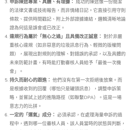
申訴陳述專業、具體、有理據：
成功的陳述像一份簡潔
的法律文書或技術報告，而非情緒日記。它直接引用守則
條款、提供時間戳記、附上外部證據連結，邏輯清晰地論
證為何這是誤會或已改正。
違規行為屬於「無心之過」且具備改正誠意：
對於非嚴
重核心違規（如非惡意的垃圾訊息行為、輕微的版權問
題），展現出對規則的理解、對錯誤的承認，以及具體的
未來防範計畫，有時能打動審核人員給予「最後一次機
會」。
持久而耐心的跟進：
他們沒有在第一次拒絕後放棄。而
是根據收到的回覆（哪怕只是罐頭訊息），調整申訴策
略，並嘗試上述的進階路徑（如聯繫DPA）。這是一場
意志力的比拼。
一定的「運氣」成分：
必須承認，在處理海量申訴的過
程中，遇到哪一位審核人員、該人員當時的狀態與判斷，