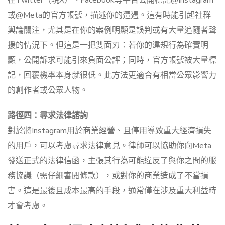
在Twitter（現X）、Facebook等平台公開標記@Instagram
或@Meta的官方帳號，描述你的遭遇。這有時能引起社群
輿論關注，尤其是在你的案例明顯是誤判或有大量追隨者聲
援的情況下。但這是一把雙面刃：若你的違規行為確實明
顯，公開訴求可能引來負面公評；同時，官方帳號被大量標
記，回覆機率本身就很低。此方法更適合有相當公眾影響力
的創作者或公眾人物。
路徑四：尋求法律諮詢
對於將Instagram用於商業經營、且停用導致重大經濟損失
的用戶，可以考慮尋求法律意見。律師可以協助你向Meta
發送正式的法律信函，主張其行為可能違反了與你之間的服
務協議（需仔細審閱條款），或對你的商業造成了不當損
害。這是最後且成本最高的手段，通常僅在涉及重大利益時
才會考慮。