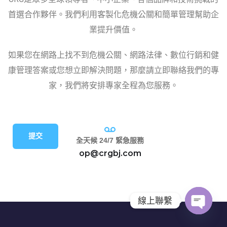
首選合作夥伴。我們利用客製化危機公關和簡單管理幫助企
業提升價值。
如果您在網路上找不到危機公關、網路法律、數位行銷和健
康管理答案或您想立即解決問題，那麼請立即聯絡我們的專
家，我們將安排專家全程為您服務。
提交
全天候 24/7 緊急服務
op@crgbj.com
線上聯繫
O