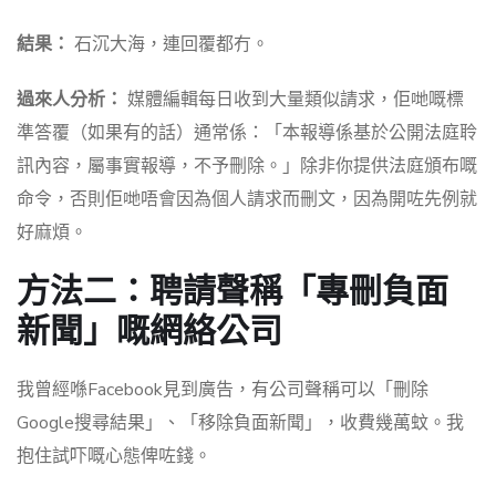
結果：
石沉大海，連回覆都冇。
過來人分析：
媒體編輯每日收到大量類似請求，佢哋嘅標
準答覆（如果有的話）通常係：「本報導係基於公開法庭聆
訊內容，屬事實報導，不予刪除。」除非你提供法庭頒布嘅
命令，否則佢哋唔會因為個人請求而刪文，因為開咗先例就
好麻煩。
方法二：聘請聲稱「專刪負面
新聞」嘅網絡公司
我曾經喺Facebook見到廣告，有公司聲稱可以「刪除
Google搜尋結果」、「移除負面新聞」，收費幾萬蚊。我
抱住試吓嘅心態俾咗錢。