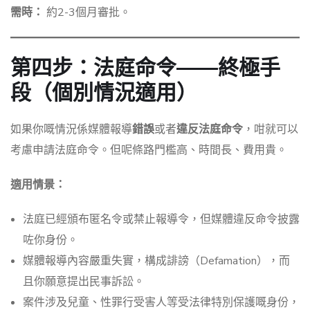
需時：
約2-3個月審批。
第四步：法庭命令——終極手
段（個別情況適用）
如果你嘅情況係媒體報導
錯誤
或者
違反法庭命令
，咁就可以
考慮申請法庭命令。但呢條路門檻高、時間長、費用貴。
適用情景：
法庭已經頒布匿名令或禁止報導令，但媒體違反命令披露
咗你身份。
媒體報導內容嚴重失實，構成誹謗（Defamation），而
且你願意提出民事訴訟。
案件涉及兒童、性罪行受害人等受法律特別保護嘅身份，