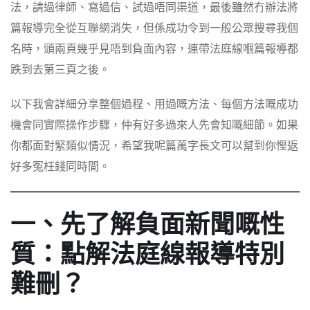
法，請過律師、寫過信、試過唔同渠道，最後雖然冇辦法將
篇報導完全從互聯網消失，但係成功令到一般公眾搜尋我個
名時，頭兩頁幾乎見唔到負面內容，連帶法庭線嗰篇報導都
跌到去第三頁之後。
以下我會詳細分享整個過程、用過嘅方法、每個方法嘅成功
機會同實際操作步驟，仲有好多過來人先會知嘅細節。如果
你都面對緊類似情況，希望我呢篇萬字長文可以幫到你慳返
好多冤枉錢同時間。
一、先了解負面新聞嘅性
質：點解法庭線報導特別
難刪？