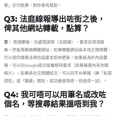
導」交代結果，對你會有幫助。
Q3: 法庭線報導出咗街之後，
俾其他網站轉載，點算？
答：
逐個擊破。先處理源頭（法庭線），要求加澄清啟
事。然後再聯絡轉載網站。如果轉載網站係本地正規媒體，
可以用同樣嘅法律信函要求佢哋更新。如果係海外內容農
場，可以向Google提交版權移除要求（如果報導內有你嘅
相片）。如果係社交媒體帖文，可以向平台舉報（揀「私隱
侵犯」或「騷擾」類別，成功機會唔高，但值得一試）。
Q4: 我可唔可以用筆名或改咗
個名，等搜尋結果搵唔到我？