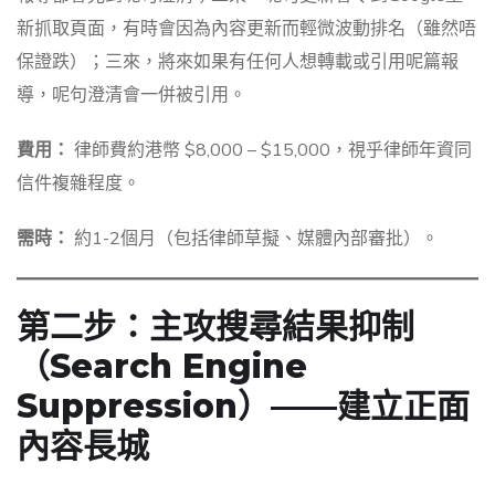
新抓取頁面，有時會因為內容更新而輕微波動排名（雖然唔
保證跌）；三來，將來如果有任何人想轉載或引用呢篇報
導，呢句澄清會一併被引用。
費用：
律師費約港幣 $8,000 – $15,000，視乎律師年資同
信件複雜程度。
需時：
約1-2個月（包括律師草擬、媒體內部審批）。
第二步：主攻搜尋結果抑制
（Search Engine
Suppression）——建立正面
內容長城