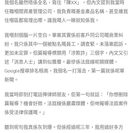
我個名雖然唔係全名，寫住「陳XX」，但內文提到我當時
任職嗰間資產管理公司、我負責嘅基金產品名稱、甚至連我
住嗰區都寫埋出嚟。識我嘅人一睇就知係我。
我嗰刻個腦一片空白。單案其實係前客戶同公司嘅商業糾
紛，我只係其中一個被點名嘅員工，調查緊，未落案起訴，
更加未定罪。但篇報導標題用「涉欺詐」三個字，內文又引
述「消息人士」講到似層層。最慘係法庭線呢類媒體，
Google搜尋排名極高，我個名一打落去，第一篇就係呢單
新聞。
我當時即刻打電話俾律師朋友，佢第一句就話：「你想刪除
篇報導？機會好微，法庭線係嚴肅媒體，佢哋報導法庭案件
係受法律保護嘅。」
聽到呢句我真係灰到爆。但係經過呢三年，我用過好多方