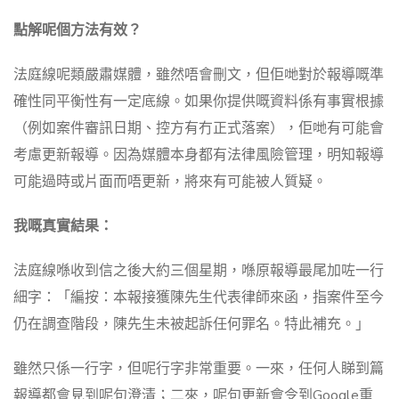
點解呢個方法有效？
法庭線呢類嚴肅媒體，雖然唔會刪文，但佢哋對於報導嘅準
確性同平衡性有一定底線。如果你提供嘅資料係有事實根據
（例如案件審訊日期、控方有冇正式落案），佢哋有可能會
考慮更新報導。因為媒體本身都有法律風險管理，明知報導
可能過時或片面而唔更新，將來有可能被人質疑。
我嘅真實結果：
法庭線喺收到信之後大約三個星期，喺原報導最尾加咗一行
細字：「編按：本報接獲陳先生代表律師來函，指案件至今
仍在調查階段，陳先生未被起訴任何罪名。特此補充。」
雖然只係一行字，但呢行字非常重要。一來，任何人睇到篇
報導都會見到呢句澄清；二來，呢句更新會令到Google重