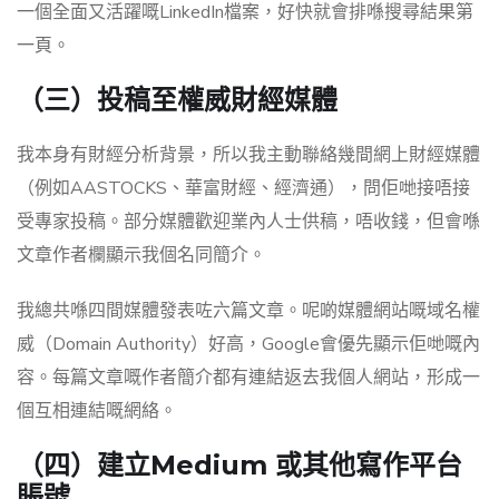
一個全面又活躍嘅LinkedIn檔案，好快就會排喺搜尋結果第
一頁。
（三）投稿至權威財經媒體
我本身有財經分析背景，所以我主動聯絡幾間網上財經媒體
（例如AASTOCKS、華富財經、經濟通），問佢哋接唔接
受專家投稿。部分媒體歡迎業內人士供稿，唔收錢，但會喺
文章作者欄顯示我個名同簡介。
我總共喺四間媒體發表咗六篇文章。呢啲媒體網站嘅域名權
威（Domain Authority）好高，Google會優先顯示佢哋嘅內
容。每篇文章嘅作者簡介都有連結返去我個人網站，形成一
個互相連結嘅網絡。
（四）建立Medium 或其他寫作平台
賬號