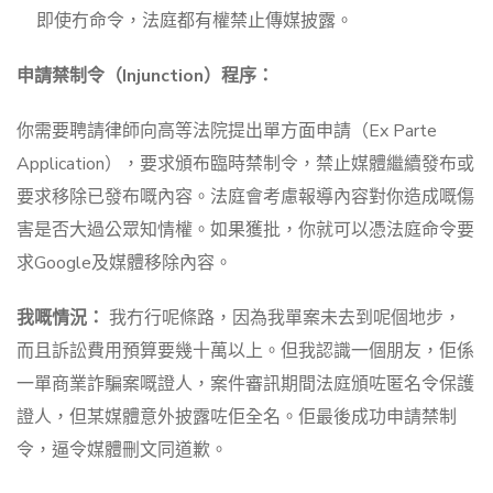
即使冇命令，法庭都有權禁止傳媒披露。
申請禁制令（Injunction）程序：
你需要聘請律師向高等法院提出單方面申請（Ex Parte
Application），要求頒布臨時禁制令，禁止媒體繼續發布或
要求移除已發布嘅內容。法庭會考慮報導內容對你造成嘅傷
害是否大過公眾知情權。如果獲批，你就可以憑法庭命令要
求Google及媒體移除內容。
我嘅情況：
我冇行呢條路，因為我單案未去到呢個地步，
而且訴訟費用預算要幾十萬以上。但我認識一個朋友，佢係
一單商業詐騙案嘅證人，案件審訊期間法庭頒咗匿名令保護
證人，但某媒體意外披露咗佢全名。佢最後成功申請禁制
令，逼令媒體刪文同道歉。