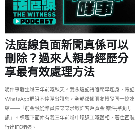
法庭線負面新聞真係可以
刪除？過來人親身經歷分
享最有效處理方法
呢件事發生喺三年前嘅秋天。我永遠記得嗰朝早起身，電話
WhatsApp群組不停彈出訊息，全部都係朋友轉發同一條連
結——「前金融從業員陳某某涉欺詐客戶資金 案件押後再
訊」。標題下面仲有我三年前喺中環返工嘅舊相，著住西裝
行出IFC嗰張。