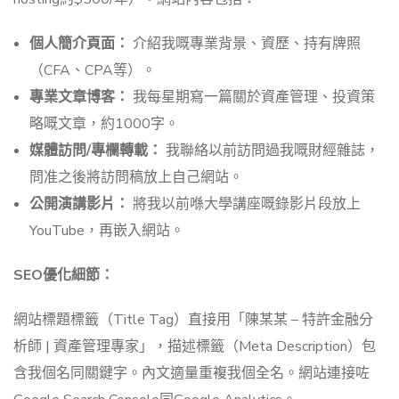
個人簡介頁面：
介紹我嘅專業背景、資歷、持有牌照
（CFA、CPA等）。
專業文章博客：
我每星期寫一篇關於資產管理、投資策
略嘅文章，約1000字。
媒體訪問/專欄轉載：
我聯絡以前訪問過我嘅財經雜誌，
問准之後將訪問稿放上自己網站。
公開演講影片：
將我以前喺大學講座嘅錄影片段放上
YouTube，再嵌入網站。
SEO優化細節：
網站標題標籤（Title Tag）直接用「陳某某 – 特許金融分
析師 | 資產管理專家」，描述標籤（Meta Description）包
含我個名同關鍵字。內文適量重複我個全名。網站連接咗