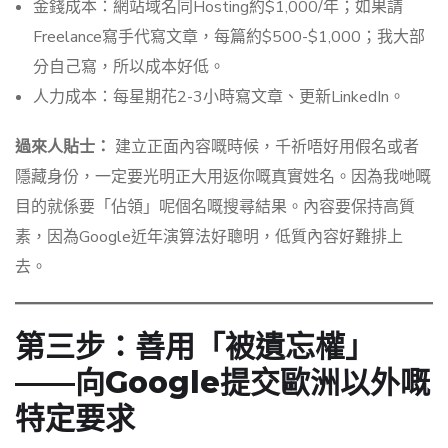
金錢成本：網站域名同Hosting約$1,000/年；如果請
Freelance寫手代寫文章，每篇約$500-$1,000；我大部
分自己寫，所以成本好低。
人力成本：每星期花2-3小時寫文章、更新LinkedIn。
過來人貼士：
建立正面內容嘅時候，千祈唔好用假名或者
隱藏身份，一定要光明正大用返你嘅真實姓名。因為我哋嘅
目的就係要「佔領」呢個名嘅搜尋結果。內容要保持高質
素，因為Google近年演算法好聰明，低質內容好難排上
去。
第三步：善用「被遺忘權」
——向Google提交歐洲以外嘅
特定要求