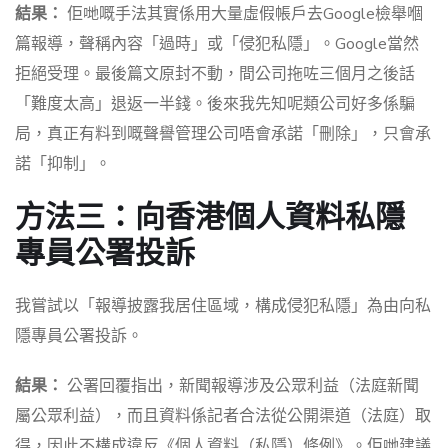
結果：
佢哋嘅手法其實係用大量虛假帳戶去Google檢舉嗰
篇報導，聲稱內容「過時」或「侵犯私隱」。Google當然
拒絕受理。最後篇文原封不動，間公司拖咗三個月之後話
「難度太高」退返一半錢。後來我先知呢類公司好多係騙
局，真正有料到嘅聲譽管理公司唔會承諾「刪除」，只會承
諾「抑制」。
方法三：向香港個人資料私隱
專員公署投訴
我嘗試以「報導披露我居住區域，構成侵犯私隱」為由向私
隱專員公署投訴。
結果：
公署回覆指出，新聞報導涉及公眾利益（法庭新聞
屬公眾利益），而且資料係記者合法從公開渠道（法庭）取
得，因此不構成違反《個人資料（私隱）條例》。佢哋建議