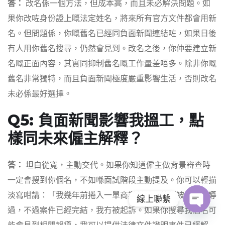
答：
改名係一個方法，但成本高，而且未必解決問題。如
果你改咗身份證上嘅法定姓名，將來所有官方文件都會用新
名。但問題係，你嘅舊名已經同負面新聞連結咗，如果日後
有人用你舊名搜尋，仍然會見到。改名之後，你仲要建立新
名嘅正面內容，其實同抑制舊名嘅工作量差唔多。除非你嘅
舊名非常獨特，而且負面新聞極度嚴重影響生活，否則改名
未必係最好選擇。
Q5: 負面新聞影響我搵工，點
樣同未來僱主解釋？
答：
坦白從寬，主動交代。如果你知道僱主做背景審查時
一定會搜到你個名，不如喺面試階段主動提及。你可以輕描
淡寫咁講：「我幾年前捲入一單商業糾紛，曾經被傳媒報導
線上聯繫
過，不過案件已經完結，我冇被起訴。如果你搜尋我個名可
O