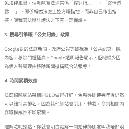
免法律風險。佢哋嘅寫法通常係「控罪指……」、「案情透
露……」，即係轉述法庭上控方嘅指控，而非自己作出指
控。呢種寫法喺誹謗法之下有一定保護。
3. 搜尋引擎嘅「公共紀錄」政策
Google對於法庭新聞、政府公報等被視為「公共紀錄」嘅
內容，移除門檻極高。Google透明報告顯示，佢哋絕少因
為個人聲譽理由移除新聞機構嘅合法報導。
4. 時間累積效應
法庭線嘅網站架構同SEO做得好好，舊報導即使幾年後仍然
可以維持高排名，因為其他網站會引用、轉載，令到相關內
容嘅權威性不斷累積。
理解咗呢幾點，你就會明白點解一開始律師朋友叫我唔好浪