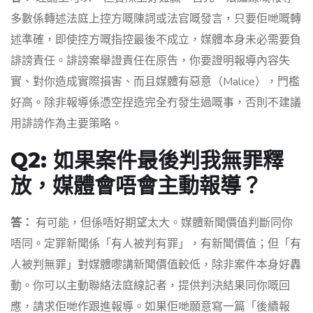
多數係轉述法庭上控方嘅陳詞或法官嘅發言，只要佢哋嘅轉
述準確，即使控方嘅指控最後不成立，媒體本身未必需要負
誹謗責任。誹謗案舉證責任在原告，你要證明報導內容失
實、對你造成實際損害、而且媒體有惡意（Malice），門檻
好高。除非報導係憑空捏造完全冇發生過嘅事，否則不建議
用誹謗作為主要策略。
Q2: 如果案件最後判我無罪釋
放，媒體會唔會主動報導？
答：
有可能，但係唔好期望太大。媒體新聞價值判斷同你
唔同。定罪新聞係「有人被判有罪」，有新聞價值；但「有
人被判無罪」對媒體嚟講新聞價值較低，除非案件本身好轟
動。你可以主動聯絡法庭線記者，提供判決結果同你嘅回
應，請求佢哋作跟進報導。如果佢哋願意寫一篇「後續報