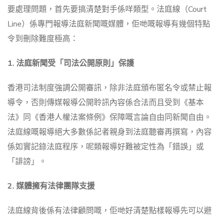
要處理問題，首先要搞清楚對手係咩類型。法庭線（Court
Line）係專門報導法庭新聞嘅媒體，佢哋嘅報導有幾個特點
令到刪除難度極高：
1. 法庭新聞受「司法公開原則」保護
香港司法制度強調公開審訊，除非法庭頒布匿名令或禁止報
導令，否則傳媒報導公開聆訊內容係合法而且受到《基本
法》同《香港人權法案條例》保障嘅言論自由同新聞自由。
法庭線嘅報導絕大多數係記者親身到法庭聽審再撰寫，內容
係如實記錄法庭程序，呢類報導好難被定性為「錯誤」或
「誹謗」。
2. 媒體擁有法律團隊支援
法庭線背後係有法律顧問嘅，佢哋好清楚點樣報導先可以避