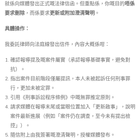
就係向媒體發出正式嘅法律信函。但重點係，你嘅目的
唔係
要求刪除
，而係要求
更新或附加澄清聲明
。
具體操作：
我委託律師向法庭線發出信件，內容大概係咁：
確認報導提及嘅案件屬實（承認報導基礎事實，避免對
抗）。
指出案件目前階段僅屬提訊，本人未被起訴任何刑事罪
行，更加未被定罪。
引用《刑事訴訟程序條例》中嘅無罪推定原則。
請求媒體在報導末尾或當眼位置加入「更新啟事」，說明
案件最新進展（例如「案件仍在調查，至今未有提出檢
控」）。
隨信附上由我簽署嘅澄清聲明，授權媒體發布。