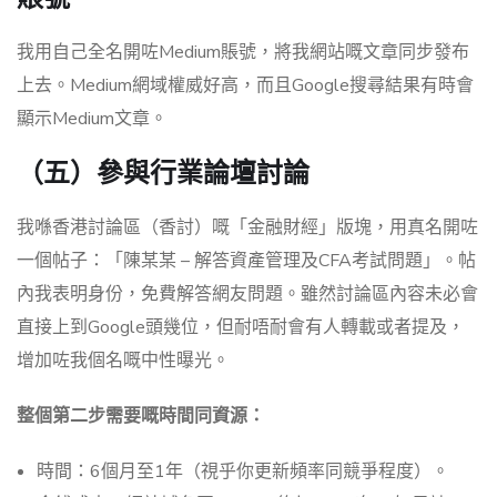
我用自己全名開咗Medium賬號，將我網站嘅文章同步發布
上去。Medium網域權威好高，而且Google搜尋結果有時會
顯示Medium文章。
（五）參與行業論壇討論
我喺香港討論區（香討）嘅「金融財經」版塊，用真名開咗
一個帖子：「陳某某 – 解答資產管理及CFA考試問題」。帖
內我表明身份，免費解答網友問題。雖然討論區內容未必會
直接上到Google頭幾位，但耐唔耐會有人轉載或者提及，
增加咗我個名嘅中性曝光。
整個第二步需要嘅時間同資源：
時間：6個月至1年（視乎你更新頻率同競爭程度）。