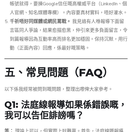
帳號就得，要揀Google信任嘅高權威平台（LinkedIn、個
人官網、知名媒體專欄）。內容要真材實料，唔好灌水。
千祈唔好同媒體或網民罵戰。
我見過有人喺報導下面留
言區同人爭論，結果愈描愈黑，仲引來更多負面留言，令
到篇報導因為互動率高而排名更加穩固。保持沉默，用行
動（正面內容）回應，係最好嘅策略。
五、常見問題（FAQ）
以下係我經常被問到嘅問題，整理出嚟俾大家參考。
Q1: 法庭線報導如果係錯誤嘅，
我可以告佢誹謗嗎？
答：
理論上可以，但實際上好難贏。首先，法庭線嘅報導