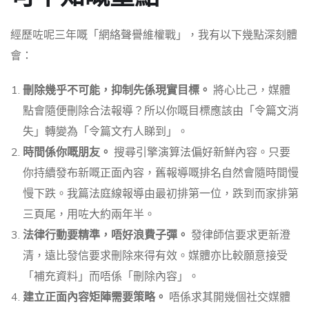
經歷咗呢三年嘅「網絡聲譽維權戰」，我有以下幾點深刻體
會：
刪除幾乎不可能，抑制先係現實目標。
將心比己，媒體
點會隨便刪除合法報導？所以你嘅目標應該由「令篇文消
失」轉變為「令篇文冇人睇到」。
時間係你嘅朋友。
搜尋引擎演算法偏好新鮮內容。只要
你持續發布新嘅正面內容，舊報導嘅排名自然會隨時間慢
慢下跌。我篇法庭線報導由最初排第一位，跌到而家排第
三頁尾，用咗大約兩年半。
法律行動要精準，唔好浪費子彈。
發律師信要求更新澄
清，遠比發信要求刪除來得有效。媒體亦比較願意接受
「補充資料」而唔係「刪除內容」。
建立正面內容矩陣需要策略。
唔係求其開幾個社交媒體