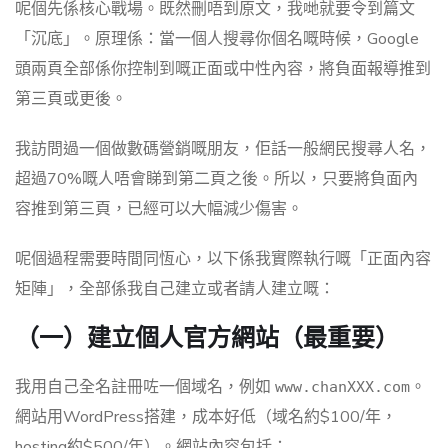
呢個先係核心戰場。既然刪唔到原文，我哋就要令到篇文
「沉底」。原理係：當一個人搜尋你個名嘅時候，Google
頭兩頁全部係你控制到嘅正面或中性內容，將負面報導推到
第三頁或更後。
我訪問過一個做數碼營銷嘅朋友，佢話一般網民搜尋人名，
超過70%嘅人唔會睇到第二頁之後。所以，只要將負面內
容推到第三頁，已經可以大幅減少傷害。
呢個過程需要時間同恆心，以下係我實際執行嘅「正面內容
矩陣」，全部係我自己建立或者請人建立嘅：
（一）建立個人官方網站（最重要）
我用自己全名註冊咗一個域名，例如
。
www.chanXXX.com
網站用WordPress搭建，成本好低（域名約$100/年，
hosting約$500/年）。網站內容包括：