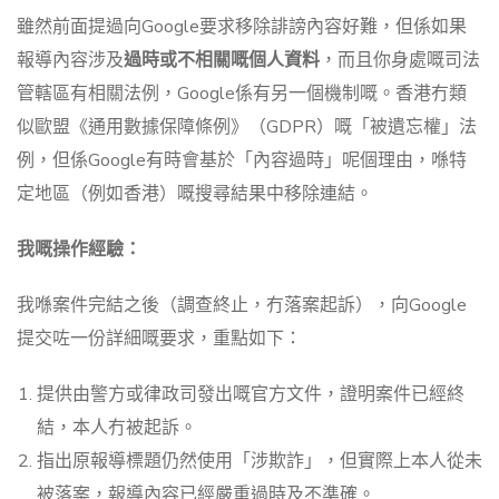
雖然前面提過向Google要求移除誹謗內容好難，但係如果
報導內容涉及
過時或不相關嘅個人資料
，而且你身處嘅司法
管轄區有相關法例，Google係有另一個機制嘅。香港冇類
似歐盟《通用數據保障條例》（GDPR）嘅「被遺忘權」法
例，但係Google有時會基於「內容過時」呢個理由，喺特
定地區（例如香港）嘅搜尋結果中移除連結。
我嘅操作經驗：
我喺案件完結之後（調查終止，冇落案起訴），向Google
提交咗一份詳細嘅要求，重點如下：
提供由警方或律政司發出嘅官方文件，證明案件已經終
結，本人冇被起訴。
指出原報導標題仍然使用「涉欺詐」，但實際上本人從未
被落案，報導內容已經嚴重過時及不準確。