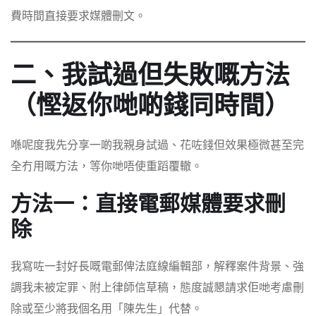
費時間直接要求媒體刪文。
二、我試過但失敗嘅方法
（慳返你哋啲錢同時間）
喺呢度我先分享一啲我親身試過、花咗錢但效果極微甚至完
全冇用嘅方法，等你哋唔使重蹈覆轍。
方法一：直接電郵媒體要求刪
除
我寫咗一封好長嘅電郵俾法庭線編輯部，解釋案件背景、強
調我未被定罪、附上律師信草稿，態度誠懇請求佢哋考慮刪
除或至少將我個名用「陳先生」代替。