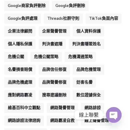
Google商家負評刪除
Google負評刪除
Google負評處理
Threads社群守則
TikTok負面內容
企業法律顧問
企業聲譽管理
個人資料保護
個人隱私保護
判決書遮隱
判決書隱匿姓名
危機公關
危機公關策略
危機溝通策略
名譽損害賠償
品牌信任修復
品牌危機管理
品牌危機處理
品牌聲譽修復
妨害名譽
應對網路霸凌
搜尋建議刪除
數位證據保全
維基百科中立觀點
網路聲譽管理
網路誹謗
線上聯繫
網路誹謗法律諮詢
網路霸凌自救
線上聲譽管理
O