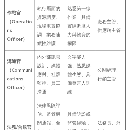
執行層面的
熟悉第一線
作戰官
資源調度、
作業，具備
（Operatio
廠務主管、
現場處置協
實際調度人
ns
供應鏈主管
調、業務連
力與物資的
Officer）
續性維護
權限
內外部訊息
文字能力
溝通官
設計、媒體
強、熟悉媒
（Communi
公關經理、
應對、社群
體生態、具
cations
行銷主管
監控、員工
備發言人訓
Officer）
溝通
練
法律風險評
估、監管機
具備訴訟或
關通報、合
監管經驗，
法務長、外
法務/合規官