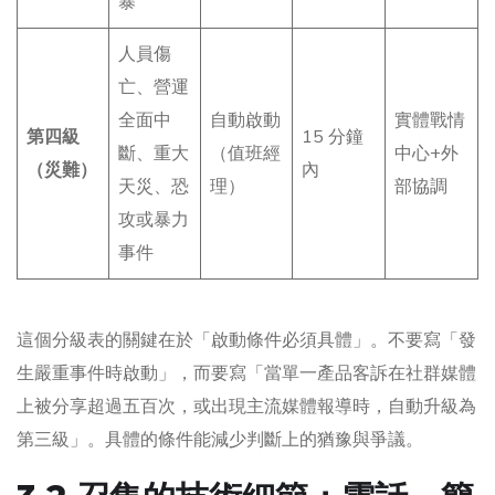
暴
人員傷
亡、營運
全面中
自動啟動
實體戰情
第四級
15 分鐘
斷、重大
（值班經
中心+外
（災難）
內
天災、恐
理）
部協調
攻或暴力
事件
這個分級表的關鍵在於「啟動條件必須具體」。不要寫「發
生嚴重事件時啟動」，而要寫「當單一產品客訴在社群媒體
上被分享超過五百次，或出現主流媒體報導時，自動升級為
第三級」。具體的條件能減少判斷上的猶豫與爭議。