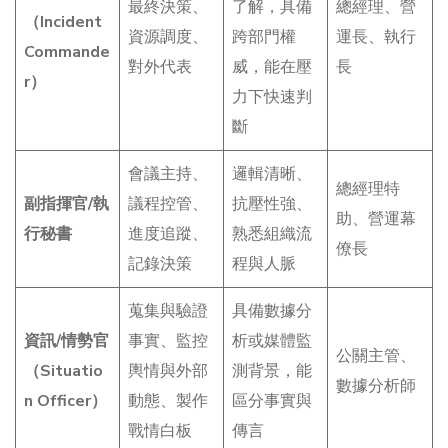
最終決策、
了解，具備
總經理、營
（Incident
資源調度、
跨部門權
運長、執行
Commande
對外代表
威，能在壓
長
r）
力下快速判
斷
會議主持、
邏輯清晰、
總經理特
副指揮官/執
議程控管、
抗壓性強、
助、營運幕
行秘書
進度追蹤、
熟悉組織流
僚長
記錄決策
程與人脈
蒐集與驗證
具備數據分
資訊/情勢官
事實、監控
析或媒體監
公關主管、
（Situatio
輿情與外部
測背景，能
數據分析師
n Officer）
動態、製作
區分事實與
戰情白板
傳言