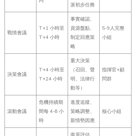
內
派初步任務
事實確認、
T+1 小時至
資源盤點、
5-9人完整
戰情會議
T+4 小時
制定回應策
小組
略
重大決策
T+4 小時至
（召回、聲
指揮官+顧
決策會議
T+24 小時
明、法律行
問群
動等）
危機持續期
進度追蹤、
滾動會議
間每 4-8 小
策略調整、
核心小組
時
新情勢因應
復原評估、