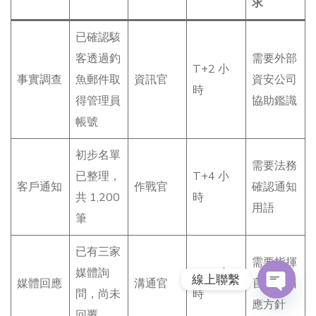
求
已確認駭
客透過釣
需要外部
T+2 小
事實調查
魚郵件取
資訊官
資安公司
時
得管理員
協助鑑識
帳號
初步名單
需要法務
已整理，
T+4 小
客戶通知
作戰官
確認通知
共 1,200
時
用語
筆
已有三家
需要指揮
媒體詢
T+1 小
線上聯繫
媒體回應
溝通官
官批准回
問，尚未
時
應方針
O
回覆