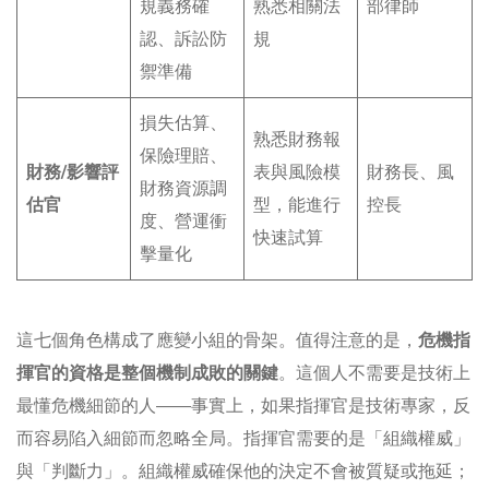
規義務確
熟悉相關法
部律師
認、訴訟防
規
禦準備
損失估算、
熟悉財務報
保險理賠、
財務/影響評
表與風險模
財務長、風
財務資源調
估官
型，能進行
控長
度、營運衝
快速試算
擊量化
這七個角色構成了應變小組的骨架。值得注意的是，
危機指
揮官的資格是整個機制成敗的關鍵
。這個人不需要是技術上
最懂危機細節的人——事實上，如果指揮官是技術專家，反
而容易陷入細節而忽略全局。指揮官需要的是「組織權威」
與「判斷力」。組織權威確保他的決定不會被質疑或拖延；