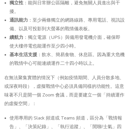
獨立性
：能與日常辦公區隔離，避免無關人員進出與干
擾。
通訊能力
：至少兩條獨立的網路線路、專用電話、視訊設
備、以及可投影到大螢幕的戰情儀表板。
續航力
：獨立電源（UPS）與備用發電機介面，確保即
使大樓停電也能運作至少四小時。
基本生活支援
：飲水、簡易食物、休息區。因為重大危機
的戰情中心可能連續運作二十四小時以上。
在無法聚集實體的情況下（例如疫情期間、人員分散多地、
或深夜時段），虛擬戰情中心必須具備同樣的功能性。這意
味著不只是開一個 Zoom 會議，而是要建立一個「持續運作
的虛擬空間」：
使用專用的 Slack 頻道或 Teams 頻道，區分為「戰情報
告」、「決策紀錄」、「執行追蹤」、「閒聊/士氣」四