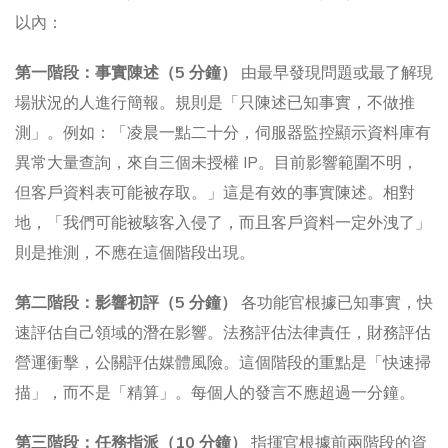
以內：
第一階段：事實陳述（5 分鐘）
由最早發現問題或最了解現
場狀況的人進行簡報。規則是「只陳述已知事實，不做推
測」。例如：「凌晨一點二十分，伺服器監控顯示資料庫有
異常大量查詢，來自三個未授權 IP。目前影響範圍不明，
但客戶資料表可能被存取。」這是有效的事實陳述。相對
地，「我們可能被駭客入侵了，而且客戶資料一定外洩了」
則是推測，不應在這個階段出現。
第二階段：影響初評（5 分鐘）
各功能官根據已知事實，快
速評估自己領域的潛在影響。法務評估法律責任，財務評估
營運衝擊，公關評估媒體風險。這個階段的重點是「快速掃
描」，而不是「精算」。每個人的發言不應超過一分鐘。
第三階段：任務指派（10 分鐘）
指揮官根據前兩階段的資