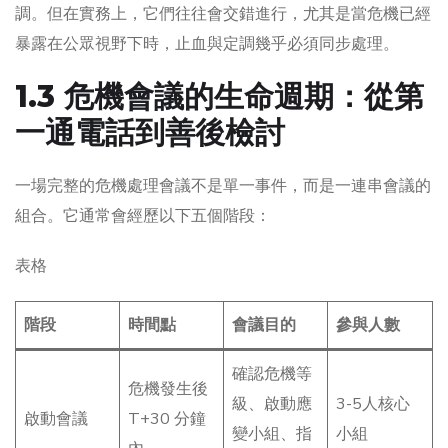
調。但在實務上，它們往往會交錯進行，尤其是當危機已經
暴露在公眾視野下時，止血與定調幾乎必須同步處理。
1.3 危機會議的生命週期：從第
一通電話到善後檢討
一場完整的危機處理會議不是單一事件，而是一連串會議的
組合。它通常會經歷以下五個階段：
表格
階段
時間點
會議目的
參與人數
確認危機等
危機發生後
級、啟動應
3-5人核心
啟動會議
T+30 分鐘
變小組、指
小組