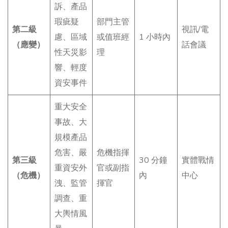
訴、產品
瑕疵疑
部門主管
第二級
視訊/電
慮、區域
或值班經
1 小時內
（應變）
話會議
性天災影
理
響、輕度
資安事件
重大安全
事故、大
規模產品
危害、嚴
危機指揮
第三級
30 分鐘
實體戰情
重資安外
官或副指
（危機）
內
中心
洩、監管
揮官
調查、重
大輿情風