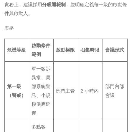
實務上，建議採用
分級通報制
，並明確定義每一級的啟動條
件與啟動人。
表格
啟動條件
危機等級
啟動權限
召集時限
會議形式
範例
單一客訴
異常、局
第一級
部系統警
部門內部
部門主管
2 小時內
（警戒）
訊、小規
會議
模供應延
遲
多點客