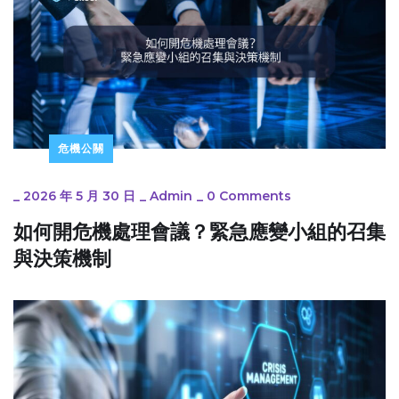
危機公關
_
2026 年 5 月 30 日
_
Admin
_
0 Comments
如何開危機處理會議？緊急應變小組的召集
與決策機制