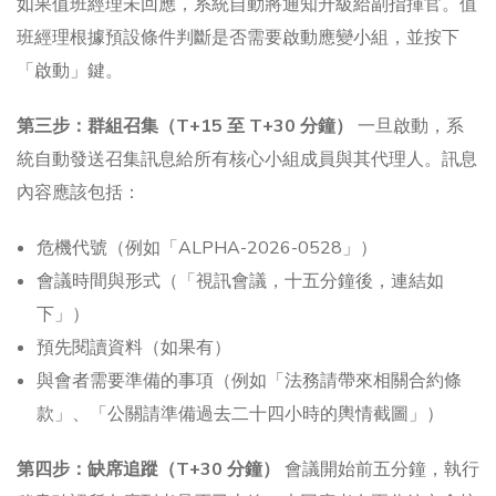
如果值班經理未回應，系統自動將通知升級給副指揮官。值
班經理根據預設條件判斷是否需要啟動應變小組，並按下
「啟動」鍵。
第三步：群組召集（T+15 至 T+30 分鐘）
一旦啟動，系
統自動發送召集訊息給所有核心小組成員與其代理人。訊息
內容應該包括：
危機代號（例如「ALPHA-2026-0528」）
會議時間與形式（「視訊會議，十五分鐘後，連結如
下」）
預先閱讀資料（如果有）
與會者需要準備的事項（例如「法務請帶來相關合約條
款」、「公關請準備過去二十四小時的輿情截圖」）
第四步：缺席追蹤（T+30 分鐘）
會議開始前五分鐘，執行