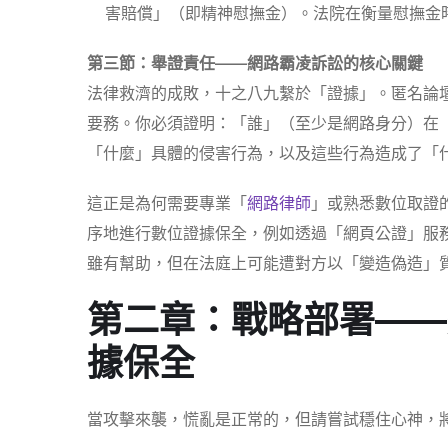
害賠償」（即精神慰撫金）。法院在衡量慰撫金
第三節：舉證責任——網路霸凌訴訟的核心關鍵
法律救濟的成敗，十之八九繫於「證據」。匿名論
要務。你必須證明：「誰」（至少是網路身分）在
「什麼」具體的侵害行為，以及這些行為造成了「
這正是為何需要專業「
網路律師
」或熟悉數位取證
序地進行數位證據保全，例如透過「網頁公證」服
雖有幫助，但在法庭上可能遭對方以「變造偽造」
第二章：戰略部署——
據保全
當攻擊來襲，慌亂是正常的，但請嘗試穩住心神，