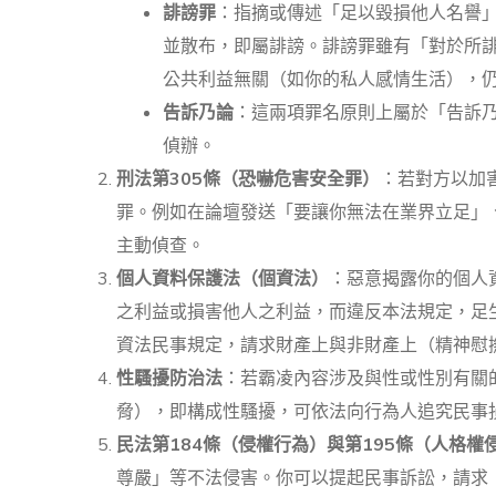
誹謗罪
：指摘或傳述「足以毀損他人名譽
並散布，即屬誹謗。誹謗罪雖有「對於所
公共利益無關（如你的私人感情生活），
告訴乃論
：這兩項罪名原則上屬於「告訴
偵辦。
刑法第305條（恐嚇危害安全罪）
：若對方以加
罪。例如在論壇發送「要讓你無法在業界立足」
主動偵查。
個人資料保護法（個資法）
：惡意揭露你的個人資
之利益或損害他人之利益，而違反本法規定，足
資法民事規定，請求財產上與非財產上（精神慰
性騷擾防治法
：若霸凌內容涉及與性或性別有關
脅），即構成性騷擾，可依法向行為人追究民事
民法第184條（侵權行為）與第195條（人格權
尊嚴」等不法侵害。你可以提起民事訴訟，請求