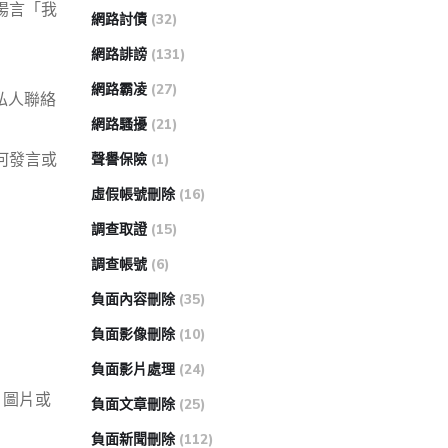
揚言「我
網路討債
(32)
網路誹謗
(131)
網路霸凌
(27)
私人聯絡
網路騷擾
(21)
何發言或
聲譽保險
(1)
虛假帳號刪除
(16)
調查取證
(15)
調查帳號
(6)
負面內容刪除
(35)
負面影像刪除
(10)
負面影片處理
(24)
、圖片或
負面文章刪除
(25)
負面新聞刪除
(112)