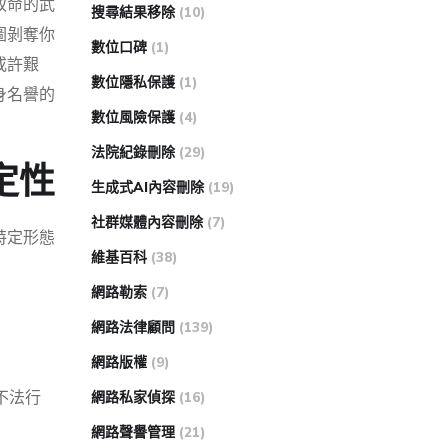
致命的武
搜尋結果移除
(10)
圖剝奪你
數位口碑
(1)
或許艱
數位隱私保護
(1)
身名譽的
數位風險保護
(4)
法院紀錄刪除
(29)
定性
生成式AI內容刪除
(19)
社群媒體內容刪除
(7)
特定形態
維基百科
(38)
網路勒索
(7)
網路法律顧問
(139)
網路版權
(9)
不法行
網路私家偵探
(16)
網路聲譽管理
(21)