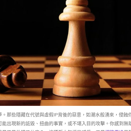
。那些隱藏在代號與虛假IP背後的惡意，如潮水般湧來，侵蝕
可能出現新的詆毀、扭曲的事實，或不堪入目的攻擊。你感到無