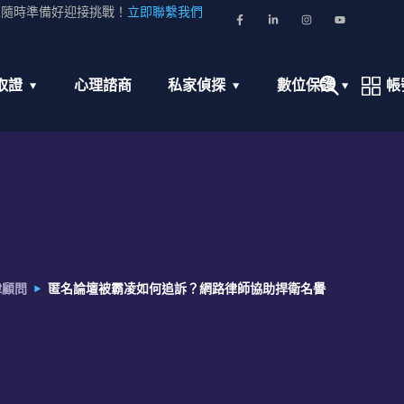
並隨時準備好迎接挑戰！
立即聯繫我們
取證
心理諮商
私家偵探
數位保護
帳
律顧問
匿名論壇被霸凌如何追訴？網路律師協助捍衛名譽