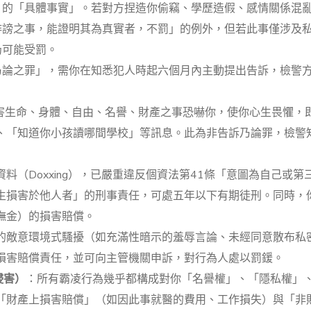
」的「具體事實」。若對方捏造你偷竊、學歷造假、感情關係混
誹謗之事，能證明其為真實者，不罰」的例外，但若此事僅涉及
仍可能受罰。
乃論之罪」，需你在知悉犯人時起六個月內主動提出告訴，檢警
害生命、身體、自由、名譽、財產之事恐嚇你，使你心生畏懼，
、「知道你小孩讀哪間學校」等訊息。此為非告訴乃論罪，檢警
料（Doxxing），已嚴重違反個資法第41條「意圖為自己或第
生損害於他人者」的刑事責任，可處五年以下有期徒刑。同時，
撫金）的損害賠償。
的敵意環境式騷擾（如充滿性暗示的羞辱言論、未經同意散布私
損害賠償責任，並可向主管機關申訴，對行為人處以罰鍰。
侵害）
：所有霸凌行為幾乎都構成對你「名譽權」、「隱私權」
「財產上損害賠償」（如因此事就醫的費用、工作損失）與「非