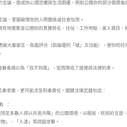
的言論，造成你心理恐懼與生活困擾，例如公開你的部分個資後
言論，意圖破壞你的人際關係或社會信用。
統性地搜集並公開你的真實姓名、住址、工作地點、家人資訊、
透過大量留言、負面評分（如論壇的「噓」文功能），使你的任
。
施暴者誤以為「找不到我」，從而降低了道德與法律約束。
民事求償，更可能涉及刑事責任。關鍵法律武器包括：
罪）
：
或特定多數人得以共見共聞」的公開環境，以粗俗、貶抑的言語
廢物」、「人渣」等詞語攻擊。