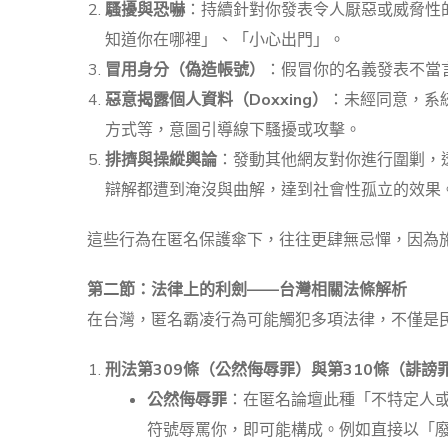
騷擾與恐嚇
：持續針對你發表令人厭惡或威脅性
知道你在哪裡」、「小心出門」。
冒用身分（偽造帳號）
：假冒你的名義發表不當
惡意揭露個人資料（Doxxing）
：未經同意，系
方式等，意圖引導線下騷擾或攻擊。
排擠與操縱輿論
：發動其他網友對你進行圍剿，
辯解都遭到淹沒與曲解，達到社會性孤立的效果
這些行為在匿名保護傘下，往往更肆無忌憚，因為
第二節：法律上的利劍——台灣相關法條解析
在台灣，匿名霸凌行為可能觸犯多項法律，不僅是
刑法第309條（公然侮辱罪）與第310條（誹謗
公然侮辱罪
：在匿名論壇此種「不特定人
符號辱罵你，即可能構成。例如直接以「