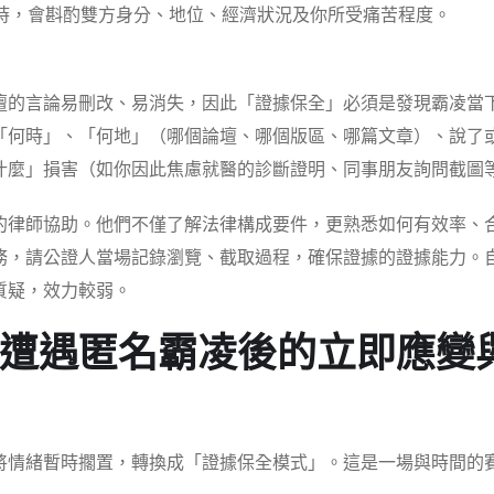
時，會斟酌雙方身分、地位、經濟狀況及你所受痛苦程度。
壇的言論易刪改、易消失，因此「證據保全」必須是發現霸凌當
「何時」、「何地」（哪個論壇、哪個版區、哪篇文章）、說了
什麼」損害（如你因此焦慮就醫的診斷證明、同事朋友詢問截圖
的律師協助。他們不僅了解法律構成要件，更熟悉如何有效率、
務，請公證人當場記錄瀏覽、截取過程，確保證據的證據能力。
質疑，效力較弱。
遭遇匿名霸凌後的立即應變
將情緒暫時擱置，轉換成「證據保全模式」。這是一場與時間的