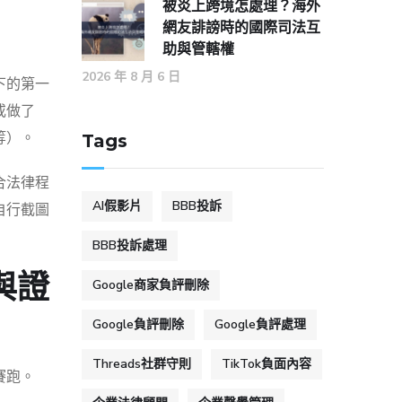
被炎上跨境怎處理？海外
網友誹謗時的國際司法互
助與管轄權
2026 年 8 月 6 日
下的第一
或做了
等）。
Tags
合法律程
AI假影片
BBB投訴
自行截圖
BBB投訴處理
與證
Google商家負評刪除
Google負評刪除
Google負評處理
Threads社群守則
TikTok負面內容
賽跑。