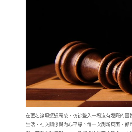
在匿名論壇遭遇霸凌，彷彿墜入一場沒有邊際的噩夢
生活、社交關係與內心平靜。每一次刷新頁面，都