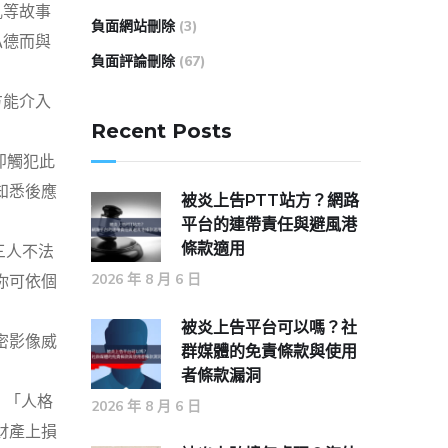
亂等故事
負面網站刪除
(3)
私德而與
負面評論刪除
(67)
方能介入
Recent Posts
即觸犯此
知悉後應
被炎上告PTT站方？網路
平台的連帶責任與避風港
條款適用
三人不法
2026 年 8 月 6 日
你可依個
被炎上告平台可以嗎？社
密影像威
群媒體的免責條款與使用
者條款漏洞
、「人格
2026 年 8 月 6 日
財產上損