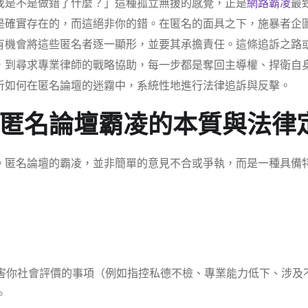
我是不是做錯了什麼？」這種孤立無援的感覺，正是
網路霸凌
最
是確實存在的，而這絕非你的錯。在匿名的面具之下，施暴者企
有機會將這些匿名者逐一顯形，並要其承擔責任。這條追訴之路
，到尋求專業律師的戰略協助，每一步都是奪回主導權、捍衛自
析如何在匿名論壇的迷霧中，系統性地進行法律追訴與反擊。
匿名論壇霸凌的本質與法律
。匿名論壇的霸凌，並非簡單的意見不合或爭執，而是一種具備
害你社會評價的事項（例如指控私德不檢、專業能力低下、涉及
。