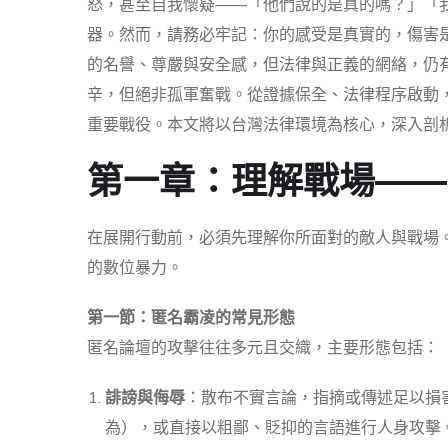
怒，甚至自我懷疑——「他們說的是真的嗎？」「
器。然而，請務必牢記：你的感受是真實的，傷害
的名譽、尊嚴與安全感，但法律與正義的網絡，仍
辛，但絕非孤軍奮戰。從證據保全、法律程序啟動
重要戰役。本文將以台灣法律環境為核心，深入剖
第一章：理解戰場——
在展開行動前，必須先理解你所面對的敵人與戰場
的數位暴力。
第一節：匿名霸凌的常見形態
匿名論壇的攻擊往往多元且交織，主要形態包括：
誹謗與侮辱
：散布不實言論，指摘或傳述足以損
為），或直接以粗鄙、貶抑的言語進行人身攻擊