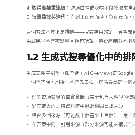
取得高權重連結
：透過白帽或灰帽手段獲取來自高DA
持續監控與迭代
：直到正面頁面擠下負面頁面，
這個方法本質上是
排擠
——搜尋結果的第一頁空間
果就幾乎不會被點擊。換句話說，傳統壓制並不刪
1.2 生成式搜尋優化中的
生成式搜尋引擎（如整合了AI Overviews的Google
一個查詢時，AI模型不會先去找「排名最高的十個
理解查詢背後的
真實意圖
（甚至包含未明說的情
從其龐大的訓練資料庫中擷取相關資訊片段
綜合多個來源（可能數十個甚至上百個），用自
在答案中附上引用來源（部分來源可能被摘要但