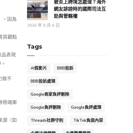
被炎上跨境怎處理？海外
網友誹謗時的國際司法互
助與管轄權
」，因為
2026 年 8 月 6 日
將其觀點
Tags
產品表現
中。
AI假影片
BBB投訴
也做不
BBB投訴處理
Google商家負評刪除
數極端案
Google負評刪除
Google負評處理
來源（如
Threads社群守則
TikTok負面內容