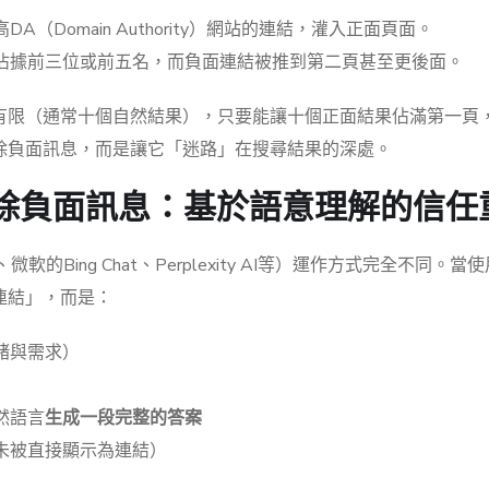
（Domain Authority）網站的連結，灌入正面頁面。
佔據前三位或前五名，而負面連結被推到第二頁甚至更後面。
有限（通常十個自然結果），只要能讓十個正面結果佔滿第一頁
除負面訊息，而是讓它「迷路」在搜尋結果的深處。
排除負面訊息：基於語意理解的信任
、微軟的Bing Chat、Perplexity AI等）運作方式完全不同。
連結」，而是：
緒與需求）
然語言
生成一段完整的答案
未被直接顯示為連結）