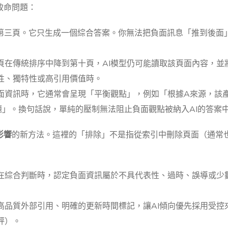
致命問題：
第二頁、第三頁。它只生成一個綜合答案。你無法把負面訊息「推到後面
頁在傳統排序中降到第十頁，AI模型仍可能讀取該頁面內容，並
性、獨特性或高引用價值時。
負面資訊時，它通常會呈現「平衡觀點」，例如「根據A來源，該
題」。換句話說，單純的壓制無法阻止負面觀點被納入AI的答案
影響
的新方法。這裡的「排除」不是指從索引中刪除頁面（通常
I在綜合判斷時，認定負面資訊屬於不具代表性、過時、誤導或少
高品質外部引用、明確的更新時間標記，讓AI傾向優先採用受控
評）。