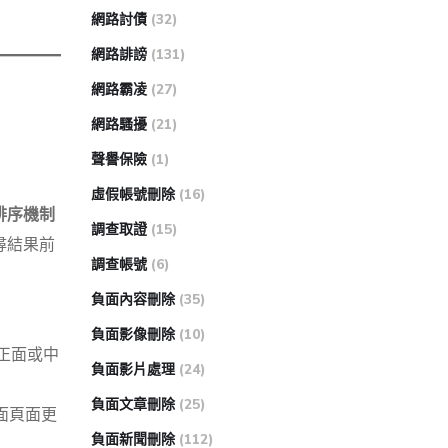
網路討債
(32)
網路誹謗
(131)
網路霸凌
(27)
網路騷擾
(21)
聲譽保險
(1)
虛假帳號刪除
(16)
排序機制
調查取證
(15)
尋結果前
調查帳號
(6)
負面內容刪除
(35)
負面影像刪除
(10)
正面或中
負面影片處理
(24)
負面文章刪除
(25)
面頁面更
負面新聞刪除
(112)