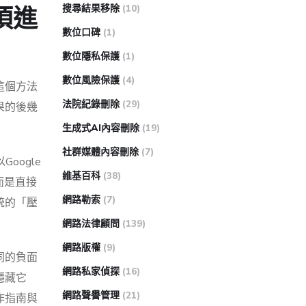
搜尋結果移除
(10)
須進
數位口碑
(1)
數位隱私保護
(1)
數位風險保護
(4)
這個方法
法院紀錄刪除
(29)
果的後幾
生成式AI內容刪除
(19)
社群媒體內容刪除
(7)
oogle
維基百科
(38)
，而是直接
網路勒索
(7)
統的「壓
網路法律顧問
(139)
網路版權
(9)
同的負面
網路私家偵探
(16)
隱藏它
網路聲譽管理
(21)
作指南與