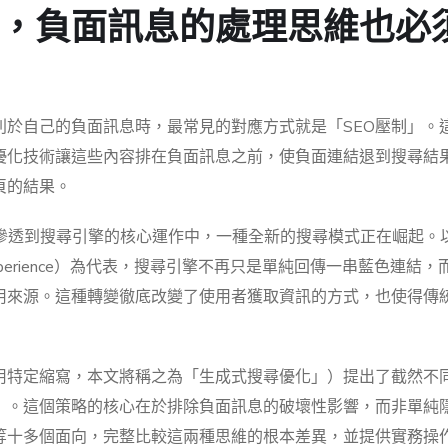
，負面訊息的處理思維也必
利於自己的負面訊息時，最常見的對應方式就是「SEO壓制」。
優化技術讓這些內容排在負面訊息之前，使負面連結退到搜尋結
頁的結果。
）逐漸滲透到搜尋引擎的核心運作中，一種全新的搜尋模式正在崛起。以G
rative Experience）為代表，搜尋引擎不再只是單純回傳一串藍色連結
用來源。這種轉變徹底改變了使用者獲取資訊的方式，也使得傳
用特定縮寫，本文將稱之為「生成式搜尋優化」）提出了截然不
」。這個策略的核心在於排除負面訊息的破壞性影響，而非單純
等十多個面向，完整比較這兩種思維的根本差異，並提供實務操