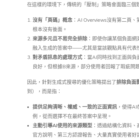
在這樣的環境下，傳統的「壓制」策略會面臨三個
沒有「頁碼」概念
：AI Overviews沒有
根本沒有後面。
來源多元且不易完全排除
：即使你讓某個負面網
融入生成的答案中——尤其是當該觀點具有代表
對矛盾訊息的處理方式
：當AI同時找到正面與
良好，但根據B來源，部分使用者回報了瑕疵問
因此，針對生成式搜尋的優化策略提出了
排除負面
到），而是指：
提供足夠清晰、權威、一致的正面資訊
，使得A
例，從而選擇不在最終答案中呈現。
主動引導AI使用的來源類型
：透過結構化資料、
官方說明、第三方認證報告、大量真實使用者好