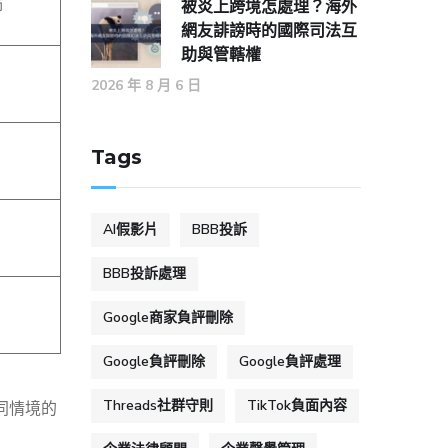
師
被炎上跨境怎處理？海外
網友誹謗時的國際司法互
助與管轄權
2026 年 8 月 6 日
Tags
AI假影片
BBB投訴
BBB投訴處理
Google商家負評刪除
Google負評刪除
Google負評處理
Threads社群守則
TikTok負面內容
不同情境的