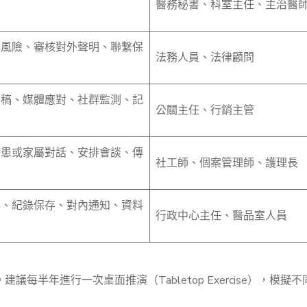
醫務秘書、科室主任、主治醫
性
律風險、審核對外聲明、聯繫保
法務人員、法律顧問
明稿、媒體應對、社群監測、記
公關主任、行銷主管
備
病患或家屬對話、安排會談、傳
社工師、個案管理師、護理長
排、紀錄保存、對內通知、資料
行政中心主任、醫品室人員
半年進行一次桌面推演（Tabletop Exercise），模擬