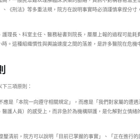
檻高，一般民眾難以理解臨床決策的脈絡，資訊不對稱容易滋生
》、《刑法》等多重法規，院方在說明事實時必須謹慎拿捏分寸
、護理長、科室主任、醫務秘書到院長，層層上報的過程可能耗
小時。這種組織慣性與輿論速度之間的落差，是許多醫院在危機
則
以下三項原則：
不應是「本院一向遵守相關規定」，而應是「我們對家屬的遭遇
、醫護人員）的感受上，而非急於為機構辯護，是化解對立情緒
整釐清前，院方可以說明「目前已掌握的事實」、「正在進行的