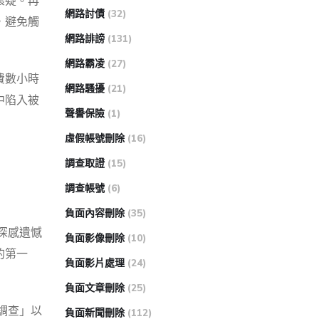
懷疑。再
網路討債
(32)
，避免觸
網路誹謗
(131)
網路霸凌
(27)
費數小時
網路騷擾
(21)
中陷入被
聲譽保險
(1)
虛假帳號刪除
(16)
調查取證
(15)
調查帳號
(6)
負面內容刪除
(35)
深感遺憾
負面影像刪除
(10)
的第一
負面影片處理
(24)
負面文章刪除
(25)
調查」以
負面新聞刪除
(112)