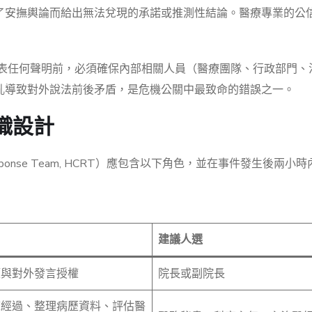
了安撫輿論而給出無法兌現的承諾或推測性結論。醫療專業的公
表任何聲明前，必須確保內部相關人員（醫療團隊、行政部門、
亂導致對外說法前後矛盾，是危機公關中最致命的錯誤之一。
組織設計
Response Team, HCRT）應包含以下角色，並在事件發生後兩小
建議人選
策與對外發言授權
院長或副院長
床經過、整理病歷資料、評估醫