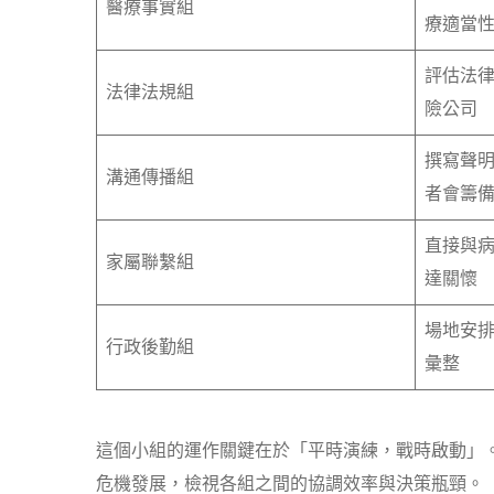
醫療事實組
療適當
評估法
法律法規組
險公司
撰寫聲
溝通傳播組
者會籌
直接與
家屬聯繫組
達關懷
場地安
行政後勤組
彙整
這個小組的運作關鍵在於「平時演練，戰時啟動」。建議每
危機發展，檢視各組之間的協調效率與決策瓶頸。