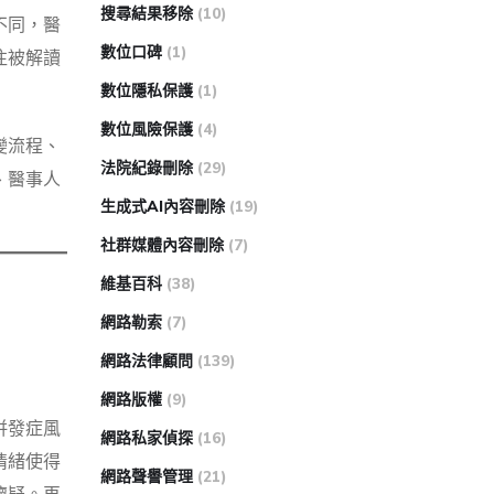
搜尋結果移除
(10)
不同，醫
數位口碑
(1)
往被解讀
數位隱私保護
(1)
數位風險保護
(4)
變流程、
法院紀錄刪除
(29)
、醫事人
生成式AI內容刪除
(19)
社群媒體內容刪除
(7)
維基百科
(38)
網路勒索
(7)
網路法律顧問
(139)
網路版權
(9)
併發症風
網路私家偵探
(16)
情緒使得
網路聲譽管理
(21)