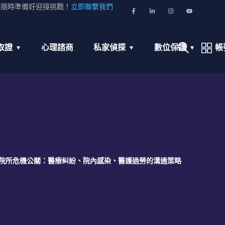
並隨時準備好迎接挑戰！
立即聯繫我們
取證
心理諮商
私家偵探
數位保護
帳
院所危機公關：醫療糾紛、院內感染、醫護過勞的溝通策略