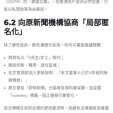
（GDPR）的「被遺忘權」，但香港用戶並非必然受惠，只
能以私隱政策為由嘗試。
6.2 向原新聞機構協商「局部匿
名化」
除了硬性投訴，軟性溝通也有效。你可以書面建議媒體：
將姓名以「X先生/女士」取代；
刪除年齡、職業、居住區域；
在文章頂部加入更新說明：「本文當事人已於X年被判無
罪釋放」；
將文章從「即時新聞」分區移至資料庫深層，並設置
「noindex」標籤，阻止搜尋引擎索引。
部分傳媒在收到合理的更改要求時，為避免法律風險及維護