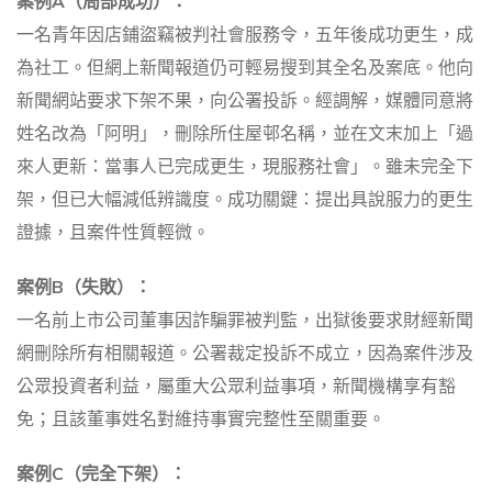
案例A（局部成功）：
一名青年因店鋪盜竊被判社會服務令，五年後成功更生，成
為社工。但網上新聞報道仍可輕易搜到其全名及案底。他向
新聞網站要求下架不果，向公署投訴。經調解，媒體同意將
姓名改為「阿明」，刪除所住屋邨名稱，並在文末加上「過
來人更新：當事人已完成更生，現服務社會」。雖未完全下
架，但已大幅減低辨識度。成功關鍵：提出具說服力的更生
證據，且案件性質輕微。
案例B（失敗）：
一名前上市公司董事因詐騙罪被判監，出獄後要求財經新聞
網刪除所有相關報道。公署裁定投訴不成立，因為案件涉及
公眾投資者利益，屬重大公眾利益事項，新聞機構享有豁
免；且該董事姓名對維持事實完整性至關重要。
案例C（完全下架）：