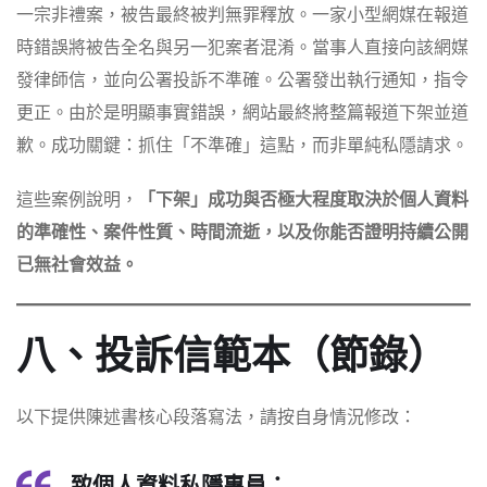
一宗非禮案，被告最終被判無罪釋放。一家小型網媒在報道
時錯誤將被告全名與另一犯案者混淆。當事人直接向該網媒
發律師信，並向公署投訴不準確。公署發出執行通知，指令
更正。由於是明顯事實錯誤，網站最終將整篇報道下架並道
歉。成功關鍵：抓住「不準確」這點，而非單純私隱請求。
這些案例說明，
「下架」成功與否極大程度取決於個人資料
的準確性、案件性質、時間流逝，以及你能否證明持續公開
已無社會效益。
八、投訴信範本（節錄）
以下提供陳述書核心段落寫法，請按自身情況修改：
致個人資料私隱專員：