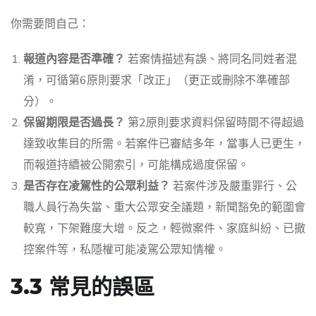
你需要問自己：
報道內容是否準確？
若案情描述有誤、將同名同姓者混
淆，可循第6原則要求「改正」（更正或刪除不準確部
分）。
保留期限是否過長？
第2原則要求資料保留時間不得超過
達致收集目的所需。若案件已審結多年，當事人已更生，
而報道持續被公開索引，可能構成過度保留。
是否存在凌駕性的公眾利益？
若案件涉及嚴重罪行、公
職人員行為失當、重大公眾安全議題，新聞豁免的範圍會
較寬，下架難度大增。反之，輕微案件、家庭糾紛、已撤
控案件等，私隱權可能凌駕公眾知情權。
3.3 常見的誤區