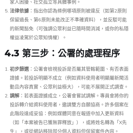
家人困擾、社交孤立等具體事例。
法律依據
：指出你認為條例哪項原則被違反（如第2原則
保留過長、第6原則未能改正不準確資料），並反駁可能
的新聞豁免（可強調公眾利益已隨時間消減，或你的私隱
權益凌駕於公眾知情權）。
4.3 第三步：公署的處理程序
初步篩選
：公署會檢視投訴是否屬其管轄範圍、有否表面
證據。若投訴明顯不成立（例如資料使用者明顯屬新聞活
動且內容真實、公眾利益極大），可能不展開正式調查。
調解
：若表面證據成立，公署會嘗試調解。專員會將你的
投訴轉介給資料使用者，邀請雙方自願協商。許多個案在
此階段達成妥協：例如媒體同意在報道中加入更新資料
（如「本案被告已獲無罪釋放」），或將姓名轉為「X先
生」，或從網站移除部分個人資料但保留案件內容。