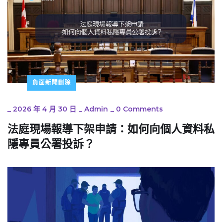
負面新聞刪除
_
2026 年 4 月 30 日
_
Admin
_
0 Comments
法庭現場報導下架申請：如何向個人資料私
隱專員公署投訴？