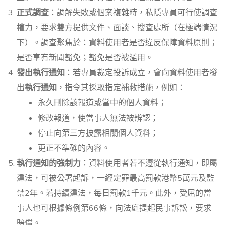
正式調查
：調解失敗或個案複雜時，私隱專員可行使調查
權力，要求雙方提供文件、面談、搜查處所（在極端情況
下）。調查聚焦於：資料使用者是否違反保障資料原則；
是否享有新聞豁免；豁免是否被濫用。
發出執行通知
：若專員裁定投訴成立，會向資料使用者發
出
執行通知
，指令其採取指定補救措施，例如：
永久刪除該報道或當中的個人資料；
修改報道，使當事人無法被辨認；
停止向第三方披露相關個人資料；
更正不準確的內容。
執行通知的強制力
：資料使用者若不遵從執行通知，即屬
違法，可被公署起訴，一經定罪最高罰款港幣5萬元及監
禁2年。若持續違法，每日罰款1千元。此外，受屈的當
事人也可根據條例第66條，向法庭提起民事訴訟，要求
賠償。