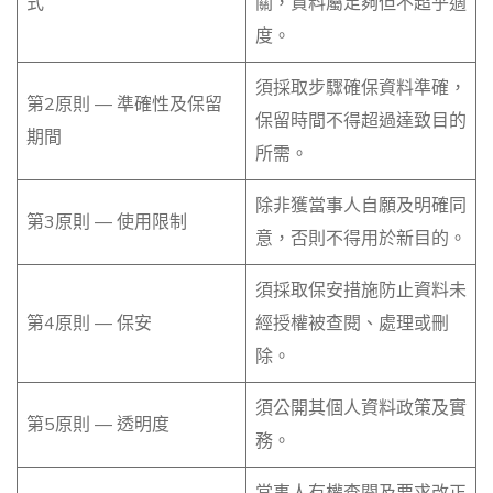
式
關，資料屬足夠但不超乎適
度。
須採取步驟確保資料準確，
第2原則 — 準確性及保留
保留時間不得超過達致目的
期間
所需。
除非獲當事人自願及明確同
第3原則 — 使用限制
意，否則不得用於新目的。
須採取保安措施防止資料未
第4原則 — 保安
經授權被查閱、處理或刪
除。
須公開其個人資料政策及實
第5原則 — 透明度
務。
當事人有權查閱及要求改正