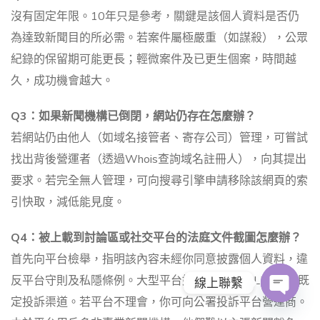
沒有固定年限。10年只是參考，關鍵是該個人資料是否仍
為達致新聞目的所必需。若案件屬極嚴重（如謀殺），公眾
紀錄的保留期可能更長；輕微案件及已更生個案，時間越
久，成功機會越大。
Q3：如果新聞機構已倒閉，網站仍存在怎麼辦？
若網站仍由他人（如域名接管者、寄存公司）管理，可嘗試
找出背後營運者（透過Whois查詢域名註冊人），向其提出
要求。若完全無人管理，可向搜尋引擎申請移除該網頁的索
引快取，減低能見度。
Q4：被上載到討論區或社交平台的法庭文件截圖怎麼辦？
首先向平台檢舉，指明該內容未經你同意披露個人資料，違
反平台守則及私隱條例。大型平台如Facebook、LIHKG有既
線上聯繫
定投訴渠道。若平台不理會，你可向公署投訴平台營運商。
O