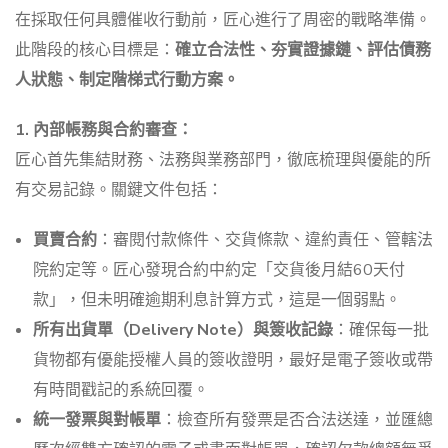
在採取任何具體催收行動前，匠心進行了周密的戰略準備。
此階段的核心目標是：
確立合法性、夯實證據鏈、評估債務
人狀態、制定階梯式行動方案。
1. 內部帳務與合約審查：
匠心首先集結財務、法務與業務部門，徹底梳理與優能的所
有交易記錄。關鍵文件包括：
買賣合約
：審閱付款條件、交貨條款、違約責任、管轄法
院約定等。匠心發現合約中約定「交貨後月結60天付
款」，但未明確逾期利息計算方式，這是一個弱點。
所有出貨單（Delivery Note）與簽收記錄
：確保每一批
貨物都有優能授權人員的簽收證明，最好是電子簽收或帶
有時間戳記的系統回覆。
統一發票與對帳單
：檢查所有發票是否合法送達，並匯總