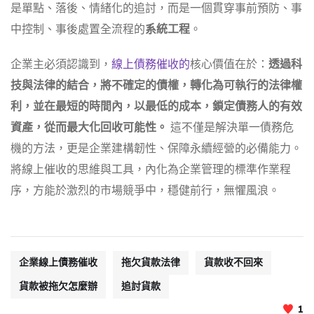
是單點、落後、情緒化的追討，而是一個貫穿事前預防、事
中控制、事後處置全流程的
系統工程
。
企業主必須認識到，
線上債務催收的
核心價值在於：
透過科
技與法律的結合，將不確定的債權，轉化為可執行的法律權
利，並在最短的時間內，以最低的成本，鎖定債務人的有效
資產，從而最大化回收可能性。
這不僅是解決單一債務危
機的方法，更是企業建構韌性、保障永續經營的必備能力。
將線上催收的思維與工具，內化為企業管理的標準作業程
序，方能於激烈的市場競爭中，穩健前行，無懼風浪。
企業線上債務催收
拖欠貨款法律
貨款收不回來
貨款被拖欠怎麼辦
追討貨款
1