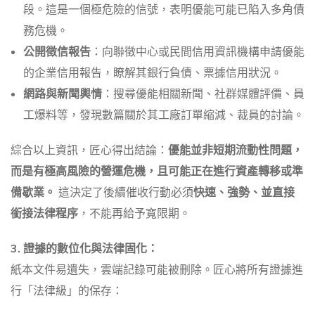
段。這是一個極危險的信號，表明優能可能已陷入多角債
務危機。
公開徵信報告
：向聯徵中心或民間信用資訊機構申請優能
的企業信用報告，瞭解其銀行負債、票據信用狀況。
網路與新聞輿情
：搜尋優能相關新聞、社群媒體評價、員
工爆料等，發現數篇關於其工廠訂單縮減、裁員的討論。
綜合以上資訊，匠心得出結論：
優能並非短期流動性問題，
而是有極高風險的營運危機，且可能正在進行資產轉移或準
備歇業。
這決定了後續催收行動必須
快速、強勢、並直接
銜接法律程序
，不能再給予寬限期。
3. 證據的數位化與法律固化：
紙本文件易遺失，雲端記錄可能被刪除。匠心將所有證據進
行「法律級」的保存：