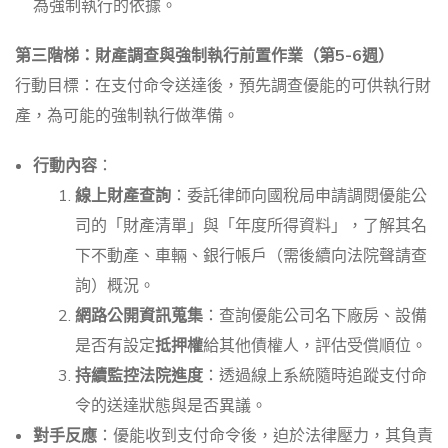
為強制執行的依據。
第三階梯：財產調查與強制執行前置作業（第5-6週）
行動目標：在支付命令送達後，預先調查優能的可供執行財
產，為可能的強制執行做準備。
行動內容
：
線上財產查詢
：委託律師向國稅局申請調閱優能公
司的「財產清單」與「年度所得資料」，了解其名
下不動產、車輛、銀行帳戶（需後續向法院聲請查
詢）概況。
網路公開資訊蒐集
：查詢優能公司名下廠房、設備
是否有設定
抵押權
給其他債權人，評估受償順位。
持續監控法院進度
：透過線上系統隨時追蹤支付命
令的送達狀態與是否異議。
對手反應
：優能收到支付命令後，迫於法律壓力，其負責