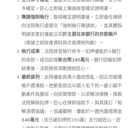
令確定。匠心立即線上聲請核發確定證明書。
聲請強制執行
：取得確定證明書後，立即委任律師
向法院執行處遞交「強制執行聲請狀」，並具體指
明請求查封優能公司
於主要往來銀行的存款帳戶
（根據之前財產資料與交易慣例判斷）。
執行成果
：法院核發執行命令，扣押優能於A銀行
的存款。成功扣得
新台幣180萬元
。銀行回報扣押
結果後，法院將款項劃撥給匠心。
最終談判
：此時優能負責人徹底慌亂，因公司營運
帳戶遭凍結。他緊急提出以個人名下的一處小額不
動產作為擔保，向民間借款，以求解決債務，換取
法院解除扣押。匠心在律師協助下，與其簽訂「和
解清償協議」，協議載明：優能於一週內籌措現金
340萬元
（含已被扣押的180萬）支付給匠心，匠