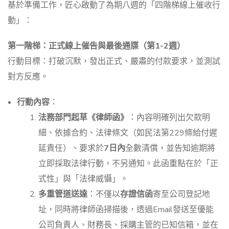
基於準備工作，匠心啟動了為期八週的「四階梯線上催收行
動」：
第一階梯：正式線上催告與最後通牒（第1-2週）
行動目標：打破沉默，發出正式、嚴肅的付款要求，並測試
對方反應。
行動內容
：
法務部門起草《律師函》
：內容明確列出欠款明
細、依據合約、法律條文（如民法第229條給付遲
延責任）、要求於
7日內
全數清償，並告知逾期將
立即採取法律行動，不另通知。此函重點在於「正
式性」與「法律威懾」。
多重管道送達
：不僅以
存證信函
寄至公司登記地
址，同時將律師函掃描後，透過Email發送至優能
公司負責人、財務長、採購主管的已知信箱，並在