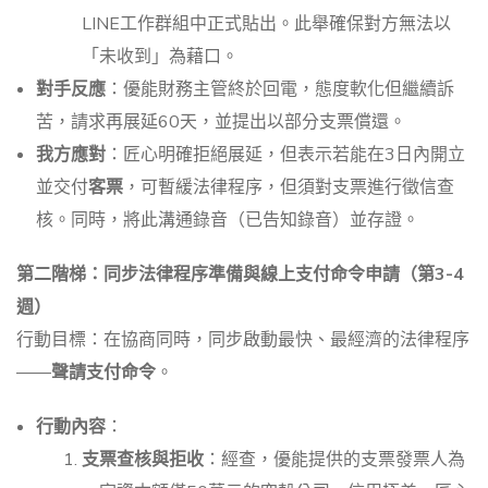
LINE工作群組中正式貼出。此舉確保對方無法以
「未收到」為藉口。
對手反應
：優能財務主管終於回電，態度軟化但繼續訴
苦，請求再展延60天，並提出以部分支票償還。
我方應對
：匠心明確拒絕展延，但表示若能在3日內開立
並交付
客票
，可暫緩法律程序，但須對支票進行徵信查
核。同時，將此溝通錄音（已告知錄音）並存證。
第二階梯：同步法律程序準備與線上支付命令申請（第3-4
週）
行動目標：在協商同時，同步啟動最快、最經濟的法律程序
——
聲請支付命令
。
行動內容
：
支票查核與拒收
：經查，優能提供的支票發票人為