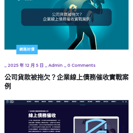
網路討債
_
2025 年 12 月 5 日
_
Admin
_
0 Comments
公司貨款被拖欠？企業線上債務催收實戰案
例