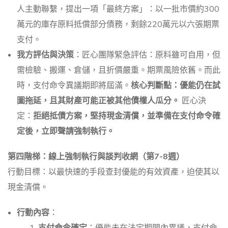
人主動聯繫，提出一項「最終方案」：以一批市價約300
萬元的庫存原料抵償部分債務，剩餘220萬元以六張期票
支付。
我方評估與決策
：匠心團隊緊急評估：原料雖可自用，但
需檢驗、搬運、倉儲，且折價嚴重。期票風險依舊。而此
時，支付命令異議期即將屆滿。
核心判斷點：優能仍在試
圖拖延，且其財產可能正被其他債權人瓜分。
匠心決
定：
拒絕抵債方案，堅持現金清償，並準備在支付命令確
定後，立即聲請強制執行。
第四階梯：線上強制執行與談判收網（第7-8週）
行動目標：以最快速的手段查封優能的有效資產，迫使其以
現金清償。
行動內容
：
支付命令確定
：優能未在法定期間內異議，支付命