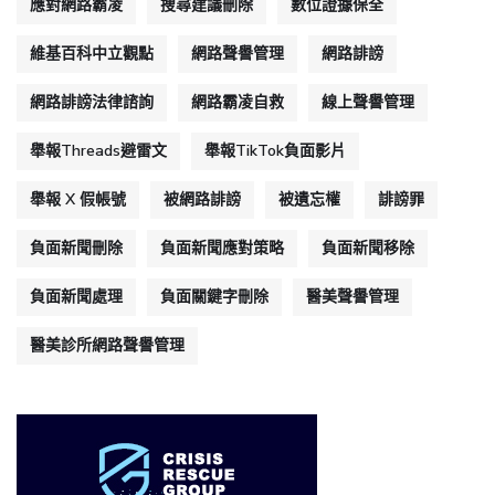
應對網路霸凌
搜尋建議刪除
數位證據保全
維基百科中立觀點
網路聲譽管理
網路誹謗
網路誹謗法律諮詢
網路霸凌自救
線上聲譽管理
舉報Threads避雷文
舉報TikTok負面影片
舉報 X 假帳號
被網路誹謗
被遺忘權
誹謗罪
負面新聞刪除
負面新聞應對策略
負面新聞移除
負面新聞處理
負面關鍵字刪除
醫美聲譽管理
醫美診所網路聲譽管理