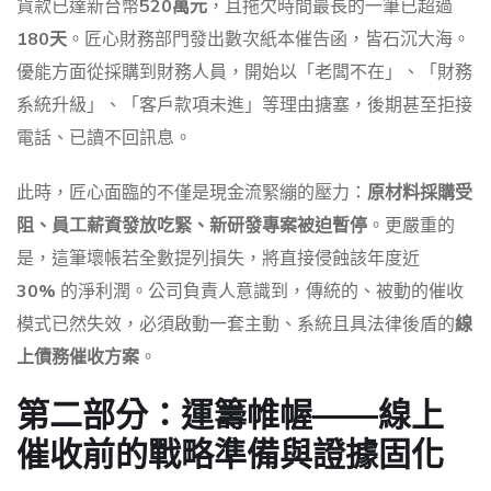
貨款已達新台幣
520萬元
，且拖欠時間最長的一筆已超過
180天
。匠心財務部門發出數次紙本催告函，皆石沉大海。
優能方面從採購到財務人員，開始以「老闆不在」、「財務
系統升級」、「客戶款項未進」等理由搪塞，後期甚至拒接
電話、已讀不回訊息。
此時，匠心面臨的不僅是現金流緊繃的壓力：
原材料採購受
阻、員工薪資發放吃緊、新研發專案被迫暫停
。更嚴重的
是，這筆壞帳若全數提列損失，將直接侵蝕該年度近
30%
的淨利潤。公司負責人意識到，傳統的、被動的催收
模式已然失效，必須啟動一套主動、系統且具法律後盾的
線
上債務催收方案
。
第二部分：運籌帷幄——線上
催收前的戰略準備與證據固化