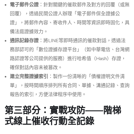
電子郵件公證
：針對關鍵的催款郵件及對方的回覆（或無
回覆），透過民間公證人辦理「電子郵件保全證據公
證」，將郵件內容、寄收件人、時間等資訊即時固化，具
備法庭證據效力。
通訊記錄存證
：將LINE等即時通訊的催款對話，透過法
務部認可的「數位證據存證平台」（如中華電信、台灣網
路認證等公司提供的服務）進行哈希值（Hash）存證，
確保對話內容未被篡改。
建立完整證據索引
：製作一份清晰的「債權證明文件清
單」，按時間順序排列所有合同、單據、溝通記錄、查詢
報告的索引，方便法律程序中使用。
第三部分：實戰攻防——階梯
式線上催收行動全記錄