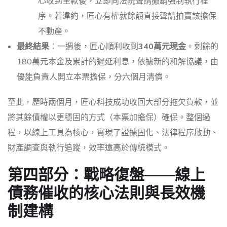
心收到全款後，立即向法院聲請撤銷強制執行程
序。若違約，匠心有權就餘額直接聲請拍賣該擔保
不動產。
最終結果
：一週後，匠心順利收到
340萬元現金
。剩餘的
180萬元本金及累計的遲延利息，依據新的和解協議，由
優能負責人開立本票擔保，分六個月清償。
至此，歷時兩個月，匠心科技成功收回大部分拖欠貨款，並
將其餘債權以更穩固的方式（本票加擔保）確保。整個過
程，以線上工具為核心，實現了證據固化、法律程序啟動、
財產調查與執行追蹤，效率遠高於傳統模式。
第四部分：戰略復盤——線上
債務催收的核心法則與長效機
制建構