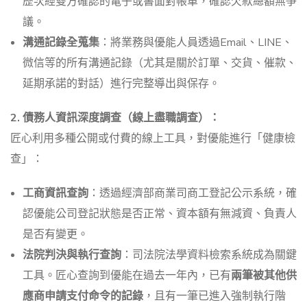
歷次經雙方確認的電子或書面對帳單，確認欠款總額無爭
議。
溝通記錄全蒐集
：將業務與優能人員透過Email、LINE、
微信等的所有溝通記錄（尤其是關於訂單、交貨、催款、
延期承諾的對話）進行完整導出與保存。
2. 債務人資訊深度調查（線上盡職調查）：
匠心利用多種公開或付費的線上工具，對優能進行「健康檢
查」：
工商資訊查詢
：透過經濟部商業司商工登記公示系統，確
認優能公司登記狀態是否正常、資本額有無減資、負責人
是否有變更。
法院判決與執行查詢
：司法院法學資料檢索系統成為關鍵
工具。匠心查詢到優能在過去一年內，已有
兩筆被其他供
應商申請支付命令的記錄
，且有一筆已進入強制執行階