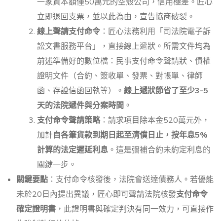
一家資本額僅50萬元的空殼公司，信用極差。匠心
立即退回支票，並以此為由，宣告協商破裂。
線上聲請支付命令
：匠心法務利用「司法院電子訴
訟文書服務平台」，直接線上遞狀。所需文件均為
前述準備好的數位檔：民事支付命令聲請狀、債權
證明文件（合約、簽收單、發票、對帳單、律師
函、存證信函回執等）。
線上遞狀節省了至少3-5
天的法院遞件與分案時間
。
支付命令聲請策略
：請求項目除本金520萬元外，
加計
自各筆貨款到期日起至清償日止，按年息5%
計算的法定遲延利息
。這是彌補合約未約定利息的
關鍵一步。
關鍵要點
：支付命令核發後，法院會送達債務人。若優能
未於20日內提出異議，匠心即可聲請法院核發
支付命令
確定證明書
，此證明書與確定判決有同一效力，可直接作