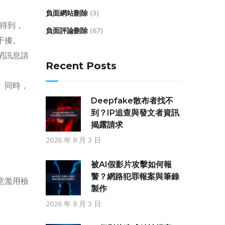
負面網站刪除
(3)
看得到，
負面評論刪除
(67)
干擾。
閉訊息請
Recent Posts
。同時，
Deepfake散布者找不
到？IP追查與發文者資訊
揭露請求
2026 年 8 月 3 日
。
被AI假影片攻擊如何報
警？網路犯罪報案與筆錄
意濫用檢
製作
2026 年 8 月 3 日