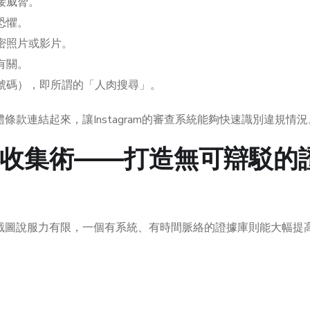
接威脅。
恐懼。
密照片或影片。
有關。
號碼），即所謂的「人肉搜尋」。
款連結起來，讓Instagram的審查系統能夠快速識別違規情況
收集術——打造無可辯駁的
截圖說服力有限，一個有系統、有時間脈絡的證據庫則能大幅提
：