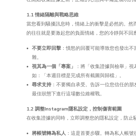
1.1 情緒隔離與戰略思維
當您看到騷擾訊息時，情緒上的衝擊是必然的。然
的往往就是要激起您的負面情緒，您的冷靜與不回
不要立即回擊
：憤怒的回覆可能導致您也發出不
雜。
視其為一個「專案」
：將「收集證據與檢舉」視
如：「本週目標是完成所有截圖與歸檔」。
尋求支持
：不要獨自承受。告訴一位您信任的朋
最佳狀態下進行這場數位維權戰。
1.2 調整Instagram隱私設定，控制傷害範圍
在收集證據的同時，立即調整您的隱私設定，防止
將帳號轉為私人
：這是首要步驟。轉為私人帳號