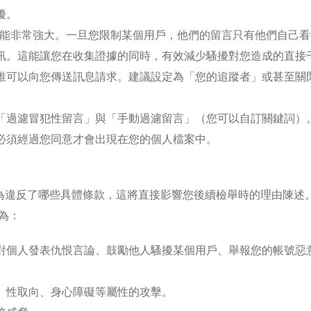
擾。
限制」功能非常強大。一旦您限制某個用戶，他們的留言只有他們自己
訊。這能讓您在收集證據的同時，有效減少騷擾對您造成的直接
誰可以向您傳送訊息請求。建議設定為「您的追蹤者」或甚至關
「過濾冒犯性留言」與「手動過濾留言」（您可以自訂關鍵詞）
必須經過您同意才會出現在您的個人檔案中。
為違反了哪些具體條款，這將直接影響您後續檢舉時的理由陳述
行為：
對個人發表仇恨言論、鼓勵他人騷擾某個用戶、舉報您的帳號惡
、性取向、身心障礙等屬性的攻擊。