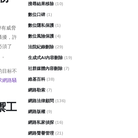
搜尋結果移除
(10)
數位口碑
(1)
數位隱私保護
(1)
、帶有威脅
數位風險保護
(4)
騷擾，許
必須了
法院紀錄刪除
(29)
」。
生成式AI內容刪除
(19)
社群媒體內容刪除
(7)
的目标不
維基百科
(38)
求網路騷
網路勒索
(7)
網路法律顧問
(136)
禦工
網路版權
(9)
網路私家偵探
(16)
網路聲譽管理
(21)