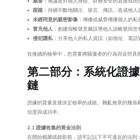
威脅
：無論是對個人身體、財務安全的直接或間
跟蹤
：持續不斷地關注、留言、傳訊，造成他人
未經同意的親密影像
：傳播或威脅傳播個人的私
冒充他人
：創建假帳號意圖誤導他人該帳號與您
侵犯隱私
：分享他人的私人資訊（如地址、電話
在後續的檢舉中，您需要將騷擾者的行為與這些具體條
第二部分：系統化證據
鏈
證據的質量直接決定檢舉的成敗。雜亂無章的幾張
信度與成功率。
2.1 證據收集的黃金法則
在開始截圖或錄影前，請牢記以下不可違反的法則