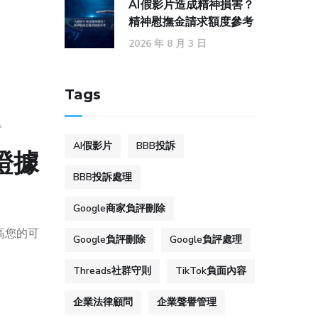
AI假影片造成精神損害？
精神慰撫金請求額度參考
2026 年 8 月 3 日
Tags
。
AI假影片
BBB投訴
證據
BBB投訴處理
Google商家負評刪除
高您的可
Google負評刪除
Google負評處理
Threads社群守則
TikTok負面內容
企業法律顧問
企業聲譽管理