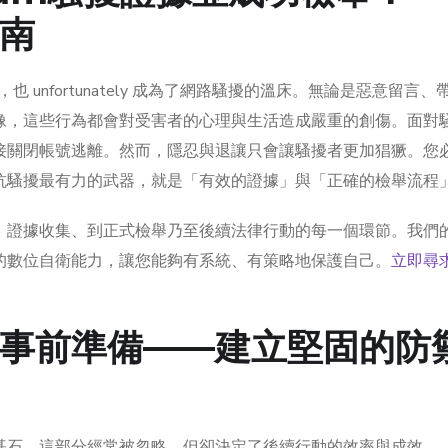
南
也 unfortunately 成為了網路騷擾的溫床。無論是惡意留言
像，這些行為都會對受害者的心理與生活造成嚴重的創傷。面對
接關閉帳號逃離。然而，隱忍與退讓只會讓騷擾者更加猖獗。您
抗騷擾最有力的武器，就是「有效的證據」與「正確的檢舉流程
、證據收集、到正式檢舉乃至後續法律行動的每一個環節。我們
的數位自衛能力，讓您能夠有系統、有策略地保護自己。
立即尋
事前準備——建立堅固的防
基石。這部分經常被忽略，但卻決定了後續行動的效率與成效。