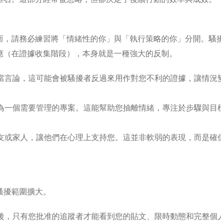
而，請務必練習將「情緒性的你」與「執行策略的你」分開。騷
應（在證據收集階段），本身就是一種強大的反制。
當言論，這可能會被騷擾者反過來用作對您不利的證據，讓情況
為一個需要管理的專案。這能幫助您抽離情緒，專注於步驟與目
友或家人，讓他們在心理上支持您。這並非軟弱的表現，而是確
騷擾範圍擴大。
後，只有您批准的追蹤者才能看到您的貼文、限時動態和完整個