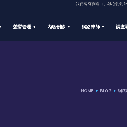
我們富有創造力、雄心勃勃
聲譽管理
內容刪除
網路律師
調查
HOME
BLOG
網路