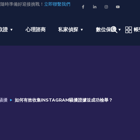
並隨時準備好迎接挑戰！
立即聯繫我們
取證
心理諮商
私家偵探
數位保護
帳
騷擾
如何有效收集INSTAGRAM騷擾證據並成功檢舉？