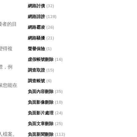
網路討債
(32)
網路誹謗
(128)
擾者的目
網路霸凌
(26)
網路騷擾
(21)
變得複
聲譽保險
(1)
虛假帳號刪除
(16)
標，例
調查取證
(15)
調查帳號
(6)
保您能在
負面內容刪除
(35)
負面影像刪除
(10)
負面影片處理
(24)
負面文章刪除
(25)
人檔案。
負面新聞刪除
(112)