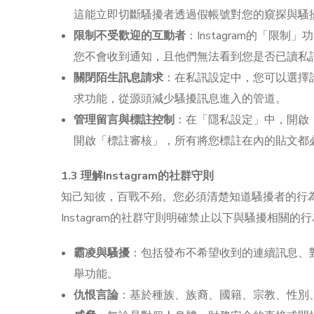
這能立即切斷騷擾者透過假帳號對您的窺探與騷
限制不受歡迎的互動者
：Instagram的「
您不會收到通知，且他們無法看到您是否已讀私
關閉陌生訊息請求
：在私訊設定中，您可以選擇
求功能，從源頭減少騷擾訊息進入的管道。
管理留言與標註控制
：在「隱私設定」中，開啟
開啟「標註審核」，所有將您標註在內的貼文都
1.3 理解Instagram的社群守則
知己知彼，百戰不殆。您必須清楚知道騷擾者的行
Instagram的社群守則明確禁止以下與騷擾相關的
霸凌與騷擾
：包括發布不希望收到的連續訊息、
舉功能。
仇恨言論
：基於種族、族裔、國籍、宗教、性別