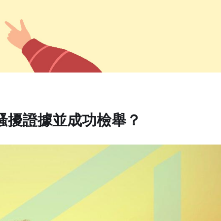
am騷擾證據並成功檢舉？